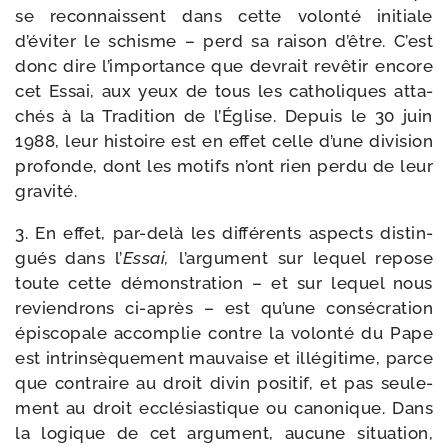
se recon­naissent dans cette volon­té ini­tiale
d’éviter le schisme – perd sa rai­son d’être. C’est
donc dire l’importance que devrait revê­tir encore
cet Essai, aux yeux de tous les catho­liques atta­
chés à la Tradition de l’Église. Depuis le 30 juin
1988, leur his­toire est en effet celle d’une divi­sion
pro­fonde, dont les motifs n’ont rien per­du de leur
gravité.
3. En effet, par-​delà les dif­fé­rents aspects dis­tin­
gués dans l’
Essai,
l’argument sur lequel repose
toute cette démons­tra­tion – et sur lequel nous
revien­drons ci-​après – est qu’une consé­cra­tion
épis­co­pale accom­plie contre la volon­té du Pape
est intrin­sè­que­ment mau­vaise et illé­gi­time, parce
que contraire au droit divin posi­tif, et pas seule­
ment au droit ecclé­sias­tique ou cano­nique. Dans
la logique de cet argu­ment, aucune situa­tion,