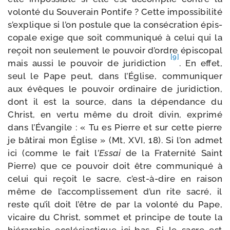
volon­té du Souverain Pontife ? Cette impos­si­bi­li­té
s’explique si l’on pos­tule que la consé­cra­tion épis­
co­pale exige que soit com­mu­ni­qué à celui qui la
reçoit non seule­ment le pou­voir d’ordre épis­co­pal
[9]
mais aus­si le pou­voir de juri­dic­tion
. En effet,
seul le Pape peut, dans l’Église, com­mu­ni­quer
aux évêques le pou­voir ordi­naire de juri­dic­tion,
dont il est la source, dans la dépen­dance du
Christ, en ver­tu même du droit divin, expri­mé
dans l’Évangile : « Tu es Pierre et sur cette pierre
je bâti­rai mon Église » (Mt, XVI, 18). Si l’on admet
ici (comme le fait l
’Essai
de la Fraternité Saint
Pierre) que ce pou­voir doit être com­mu­ni­qué à
celui qui reçoit le sacre, c’est-à-dire en rai­son
même de l’accomplissement d’un rite sacré, il
reste qu’il doit l’être de par la volon­té du Pape,
vicaire du Christ, som­met et prin­cipe de toute la