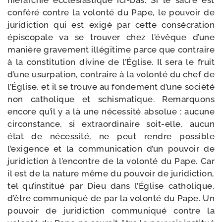
hié­rar­chie ecclé­sias­tique ici-​bas. Si le sacre est
confé­ré contre la volon­té du Pape, le pou­voir de
juri­dic­tion qui est exi­gé par cette consé­cra­tion
épis­co­pale va se trou­ver chez l’évêque d’une
manière gra­ve­ment illé­gi­time parce que contraire
à la consti­tu­tion divine de l’Église. Il sera le fruit
d’une usur­pa­tion, contraire à la volon­té du chef de
l’Église, et il se trouve au fon­de­ment d’une socié­té
non catho­lique et schis­ma­tique. Remarquons
encore qu’il y a là une néces­si­té abso­lue : aucune
cir­cons­tance, si extra­or­di­naire soit-​elle, aucun
état de néces­si­té, ne peut rendre pos­sible
l’exigence et la com­mu­ni­ca­tion d’un pou­voir de
juri­dic­tion à l’encontre de la volon­té du Pape. Car
il est de la nature même du pou­voir de juri­dic­tion,
tel qu’institué par Dieu dans l’Église catho­lique,
d’être com­mu­ni­qué de par la volon­té du Pape. Un
pou­voir de juri­dic­tion com­mu­ni­qué contre la