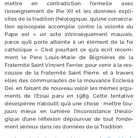
mettre en contra­dic­tion for­melle avec
l’enseignement de Pie XII et les don­nées expli­
cites de la tra­di­tion théo­lo­gique, qu’une consé­cra­
tion épis­co­pale accom­plie contre la volon­té du
Pape est « un acte intrin­sè­que­ment mau­vais,
parce qu’il porte atteinte à un élé­ment de la foi
catho­lique ». C’est pour­tant ce qu’a écrit récem­
ment le Père Louis-​Marie de Blignières de la
Fraternité Saint Vincent Ferrier, pour venir à la res­
cousse de la Fraternité Saint Pierre, et à tra­vers
elles des com­mu­nau­tés de la mou­vance Ecclesia
Dei, en fai­sant de nou­veau valoir les mêmes argu­
ments de l’Essai paru en 1989. Cette ten­ta­tive
déses­pé­rée n’a­bou­tit qu’à une chose : mettre tou­
jours mieux en lumière l’inconsistance théo­lo­
gique d’une réflexion dépour­vue de tout fon­de­
ment sérieux dans les don­nées de la Tradition.