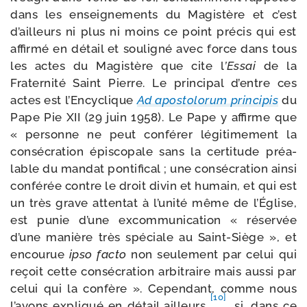
dans les ensei­gne­ments du Magistère et c’est
d’ailleurs ni plus ni moins ce point pré­cis qui est
affir­mé en détail et sou­li­gné avec force dans tous
les actes du Magistère que cite l
’Essai
de la
Fraternité Saint Pierre. Le prin­ci­pal d’entre ces
actes est l’Encyclique
Ad apos­to­lo­rum prin­ci­pis
du
Pape Pie XII (29 juin 1958). Le Pape y affirme que
« per­sonne ne peut confé­rer légi­ti­me­ment la
consé­cra­tion épis­co­pale sans la cer­ti­tude préa­
lable du man­dat pon­ti­fi­cal ; une consé­cra­tion ain­si
confé­rée contre le droit divin et humain, et qui est
un très grave atten­tat à l’unité même de l’Église,
est punie d’une excom­mu­ni­ca­tion « réser­vée
d’une manière très spé­ciale au Saint-​Siège », et
encou­rue
ipso fac­to
non seule­ment par celui qui
reçoit cette consé­cra­tion arbi­traire mais aus­si par
celui qui la confère ». Cependant, comme nous
[10]
l’avons expli­qué en détail ailleurs
, si, dans ce