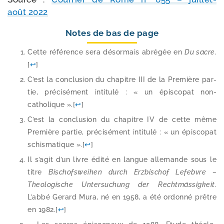
août 2022
Notes de bas de page
Cette réfé­rence sera désor­mais abré­gée en
Du sacre
.
[
↩
]
C’est la conclu­sion du cha­pitre III de la Première par­
tie, pré­ci­sé­ment inti­tu­lé : « un épis­co­pat non-​
catholique ».
[
↩
]
C’est la conclu­sion du cha­pitre IV de cette même
Première par­tie, pré­ci­sé­ment inti­tu­lé : « un épis­co­pat
schis­ma­tique ».
[
↩
]
Il s’agit d’un livre édi­té en langue alle­mande sous le
titre
Bischofsweihen durch Erzbischof Lefebvre –
Theologische Untersuchung der Rechtmässigkeit
.
L’abbé Gerard Mura, né en 1958, a été ordon­né prêtre
en 1982.
[
↩
]