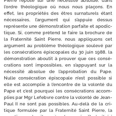
Pierre repose sur une néces­si­té abso­lue, dans
l’ordre théo­lo­gique où nous nous pla­çons. En
effet, les pro­prié­tés des êtres sur­na­tu­rels étant
néces­saires, l’argument qui s’appuie des­sus
repré­sente une démons­tra­tion par­faite et apo­dic­
tique. Si, comme pré­tend le faire la bro­chure de
la Fraternité Saint Pierre, nous appli­quons cet
argu­ment au pro­blème théo­lo­gique sou­le­vé par
les consé­cra­tions épis­co­pales du 30 juin 1988, la
démons­tra­tion abou­tit à prou­ver que ces consé­
cra­tions sont impos­sibles, en s’appuyant sur la
néces­si­té abso­lue de l’approbation du Pape.
Nulle consé­cra­tion épis­co­pale n’est pos­sible si
elle est accom­plie à l’encontre de la volon­té du
Pape et c’est pour­quoi les consé­cra­tions accom­
plies par Mgr Lefebvre contre la volon­té de Jean-​
Paul II ne sont pas pos­sibles. Au-​delà de la cri­
tique for­mu­lée par la Fraternité Saint Pierre, la