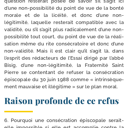
ques­tion res­te­rait posée de savoir s’il s’agit ici
d’une non-​possibilité du point de vue de la bon­té
morale et de la licéi­té, et donc d’une non-​
légitimité, laquelle res­te­rait com­pa­tible avec la
vali­di­té, ou s’il s’agit plus radi­ca­le­ment d’une non-​
possibilité tout court, du point de vue de la réa­li­
sa­tion même du rite consé­cra­toire et donc d’une
non-​validité. Mais il est clair qu’il s’agit là, dans
l’esprit des rédac­teurs de l’Essai diri­gé par l’abbé
Bisig, d’une non-​légitimité, la Fraternité Saint
Pierre se conten­tant de refu­ser la consé­cra­tion
épis­co­pale du 30 juin 1988 comme « intrin­sè­que­
ment mau­vaise et illé­gi­time » sur le plan moral.
Raison profonde de ce refus
6. Pourquoi une consé­cra­tion épis­co­pale serait-​
elle impos­sible si elle est accom­plie contre la