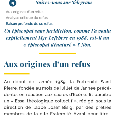
Suivez-nous sur Telegram
Aux origines d’un refus
Analyse critique du refus
Raison profonde de ce refus
Un épis­co­pat sans juri­dic­tion, comme l’a vou­lu
expli­ci­te­ment Mgr Lefebvre en 1988, est-​il un
« épis­co­pat déna­tu­ré » ? Non.
Aux origines d’un refus
Au début de l’année 1989, la Fraternité Saint
Pierre, fon­dée au mois de juillet de l’année pré­cé­
dente, en réac­tion aux sacres d’Ecône, fit paraître
un « Essai théo­lo­gique col­lec­tif », rédi­gé, sous la
direc­tion de l’abbé Josef Bisig, par des prêtres
membres de la dite Fraternité. Ayant pour titre :