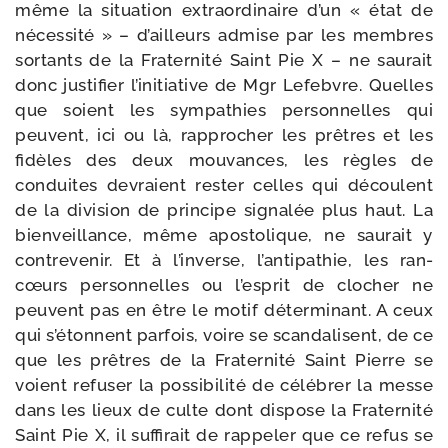
même la situa­tion extra­or­di­naire d’un « état de
néces­si­té » – d’ailleurs admise par les membres
sor­tants de la Fraternité Saint Pie X – ne sau­rait
donc jus­ti­fier l’initiative de Mgr Lefebvre. Quelles
que soient les sym­pa­thies per­son­nelles qui
peuvent, ici ou là, rap­pro­cher les prêtres et les
fidèles des deux mou­vances, les règles de
conduites devraient res­ter celles qui découlent
de la divi­sion de prin­cipe signa­lée plus haut. La
bien­veillance, même apos­to­lique, ne sau­rait y
contre­ve­nir. Et à l’inverse, l’antipathie, les ran­
cœurs per­son­nelles ou l’esprit de clo­cher ne
peuvent pas en être le motif déter­mi­nant. A ceux
qui s’étonnent par­fois, voire se scan­da­lisent, de ce
que les prêtres de la Fraternité Saint Pierre se
voient refu­ser la pos­si­bi­li­té de célé­brer la messe
dans les lieux de culte dont dis­pose la Fraternité
Saint Pie X, il suf­fi­rait de rap­pe­ler que ce refus se