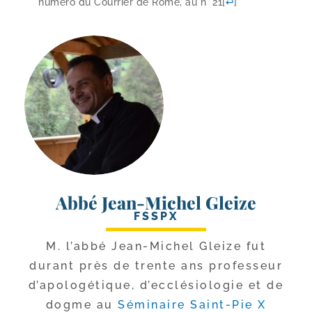
numé­ro du Courrier de Rome, au n° 21
[
↩
]
Abbé Jean-Michel Gleize
FSSPX
M. l’ab­bé Jean-​Michel Gleize fut
durant près de trente ans pro­fes­seur
d’a­po­lo­gé­tique, d’ec­clé­sio­lo­gie et de
dogme au
Séminaire Saint-​Pie X