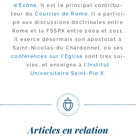
d’Écône
. Il est le prin­ci­pal contri­bu­
teur du
Courrier de Rome
. Il a par­ti­ci­
pé aux dis­cus­sions doc­tri­nales entre
Rome et la FSSPX entre 2009 et 2011.
Il exerce désor­mais son apos­to­lat à
Saint-​Nicolas-​du Chardonnet, où ses
confé­rences sur l’Eglise
sont très sui­
vies, et enseigne à l’
Institut
Universitaire Saint-​Pie X
.
Articles en relation