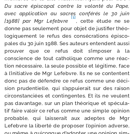
Du sacre épis­co­pal contre la volon­té du Pape,
avec appli­ca­tion au sacres confé­rés le 30 juin
[1]
[1988] par Mgr Lefebvre
, cette étude ne se
donne pas seule­ment pour objet de jus­ti­fier théo­
lo­gi­que­ment le refus des consé­cra­tions épis­co­
pales du 30 juin 1988. Ses auteurs entendent aus­si
prou­ver que ce refus doit s’imposer à la
conscience de tout catho­lique comme une réac­
tion néces­saire, la seule pos­sible et légi­time, face
à l’initiative de Mgr Lefebvre. Ils ne se contentent
donc pas de défendre ce refus comme une déci­
sion pru­den­tielle, qui s’appuierait sur des rai­son
cir­cons­tan­ciées et contin­gentes. Et ils ne veulent
pas davan­tage, sur un plan théo­rique et spé­cu­la­
tif faire valoir ce refus comme une simple opi­nion
pro­bable, qui lais­se­rait aux adeptes de Mgr
Lefebvre la liber­té de pro­po­ser l’opinion adverse,
ou même à qui­conque d’adopter une opi­nion sim­