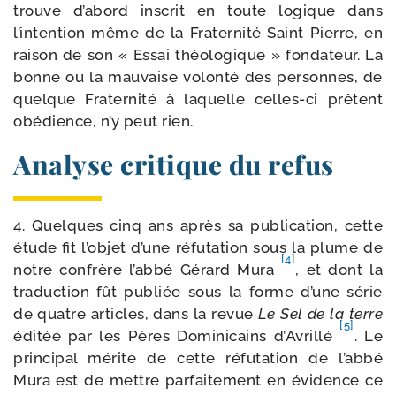
trouve d’abord ins­crit en toute logique dans
l’intention même de la Fraternité Saint Pierre, en
rai­son de son « Essai théo­lo­gique » fon­da­teur. La
bonne ou la mau­vaise volon­té des per­sonnes, de
quelque Fraternité à laquelle celles-​ci prêtent
obé­dience, n’y peut rien.
Analyse critique du refus
4. Quelques cinq ans après sa publi­ca­tion, cette
étude fit l’objet d’une réfu­ta­tion sous la plume de
[4]
notre confrère l’abbé Gérard Mura
, et dont la
tra­duc­tion fût publiée sous la forme d’une série
de quatre articles, dans la revue
Le Sel de la terre
[5]
édi­tée par les Pères Dominicains d’Avrillé
. Le
prin­ci­pal mérite de cette réfu­ta­tion de l’abbé
Mura est de mettre par­fai­te­ment en évi­dence ce