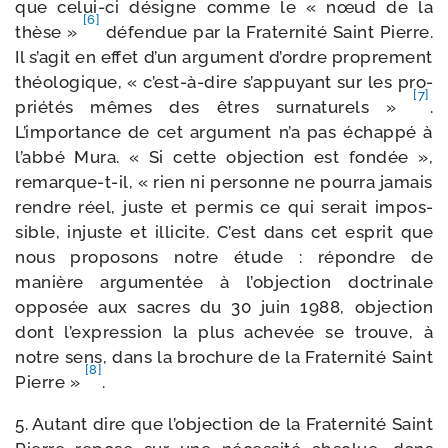
que celui-​ci désigne comme le « nœud de la
[6]
thèse »
défen­due par la Fraternité Saint Pierre.
Il s’agit en effet d’un argu­ment d’ordre pro­pre­ment
théo­lo­gique, « c’est-à-dire s’appuyant sur les pro­
[7]
prié­tés mêmes des êtres sur­na­tu­rels »
.
L’importance de cet argu­ment n’a pas échap­pé à
l’abbé Mura. « Si cette objec­tion est fon­dée »,
remarque-​t-​il, « rien ni per­sonne ne pour­ra jamais
rendre réel, juste et per­mis ce qui serait impos­
sible, injuste et illi­cite. C’est dans cet esprit que
nous pro­po­sons notre étude : répondre de
manière argu­men­tée à l’objection doc­tri­nale
oppo­sée aux sacres du 30 juin 1988, objec­tion
dont l’expression la plus ache­vée se trouve, à
notre sens, dans la bro­chure de la Fraternité Saint
[8]
Pierre »
.
5. Autant dire que l’objection de la Fraternité Saint