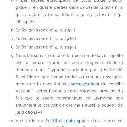
« Les sacres épis­co­paux de 1988. Etude théo­lo­
gique », en quatre par­ties dans
Le Sel de la terre
n° 4
(p. 27–45), n° 5 (p. 44–88), n° 7 (p. 25–57) et n° 8 (p.
28–44).
[
↩
]
Le Sel de la terre
n° 4, p. 28
[
↩
]
Le Sel de la terre
n° 4, p. 29.
[
↩
]
Le Sel de la terre
n° 4, p. 29.
[
↩
]
Nous lais­sons ici de côté la ques­tion de savoir quelle
est la nature exacte de cette exi­gence. Celle-​ci
demeure, dans l’hypothèse adop­tée par la Fraternité
Saint Pierre, que l’on sous­crive ou non aux ensei­gne­
ments de la consti­tu­tion
Lumen gen­tium
du concile
Vatican II selon les­quels cette exi­gence pro­vient du
fait que le sacre com­mu­nique en lui-​même non
seule­ment le pou­voir d’ordre mais aus­si le pou­voir de
juri­dic­tion.
[
↩
]
Voir l’article «
Pie XII et l’épiscopat
» dans le pré­sent