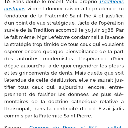
10. Sans doute le récent Motu pro­prio
Traditionis
cus­todes
vient-​il don­ner rai­son à la pru­dence du
fon­da­teur de la Fraternité Saint Pie X et jus­ti­fier,
d’un point de vue stra­té­gique, l’acte de l’opération
sur­vie de la Tradition accom­pli le 30 juin 1988. Par
le fait même, Mgr Lefebvre condam­nait à l’avance
la stra­té­gie trop timide de tous ceux qui vou­laient
espé­rer encore quelque bien­veillance de la part
des auto­ri­tés moder­nistes. L’espérance d’hier
déçue aujourd’hui a de quoi engen­drer les pleurs
et les grin­ce­ments de dents. Mais quelle que soit
l’étendue de cette dés­illu­sion, elle ne sau­rait jus­
ti­fier tous ceux qui, aujourd’hui encore, entre­
prennent de fal­si­fier les don­nées les plus élé­
men­taires de la doc­trine catho­lique rela­tive à
l’épiscopat, dans la conti­nui­té de cet Essai jadis
com­mis par la Fraternité Saint Pierre.
Source :
Courrier de Rome n° 655 – juillet-​