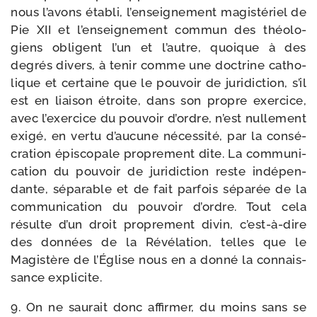
nous l’avons éta­bli, l’enseignement magis­té­riel de
Pie XII et l’enseignement com­mun des théo­lo­
giens obligent l’un et l’autre, quoique à des
degrés divers, à tenir comme une doc­trine catho­
lique et cer­taine que le pou­voir de juri­dic­tion, s’il
est en liai­son étroite, dans son propre exer­cice,
avec l’exercice du pou­voir d’ordre, n’est nul­le­ment
exi­gé, en ver­tu d’aucune néces­si­té, par la consé­
cra­tion épis­co­pale pro­pre­ment dite. La com­mu­ni­
ca­tion du pou­voir de juri­dic­tion reste indé­pen­
dante, sépa­rable et de fait par­fois sépa­rée de la
com­mu­ni­ca­tion du pou­voir d’ordre. Tout cela
résulte d’un droit pro­pre­ment divin, c’est-à-dire
des don­nées de la Révélation, telles que le
Magistère de l’Église nous en a don­né la connais­
sance explicite.
9. On ne sau­rait donc affir­mer, du moins sans se