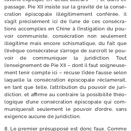
pas­sage, Pie XII insiste sur la gra­vi­té de la consé­
cra­tion épis­co­pale illé­gi­ti­me­ment confé­rée, il
s’agit pré­ci­sé­ment ici de l’une de ces consé­cra­
tions accom­plies en Chine à l’ins­ti­ga­tion du pou­
voir com­mu­niste, consé­cra­tion non seule­ment
illé­gi­time mais encore schis­ma­tique, du fait que
l’évêque consé­cra­teur s’arroge de sur­croît le pou­
voir de com­mu­ni­quer la juri­dic­tion. Tout
l’enseignement de Pie XII – dont il faut soi­gneu­se­
ment tenir compte ici – récuse l’idée fausse selon
laquelle la consé­cra­tion épis­co­pale récla­me­rait,
en tant que telle, l’attribution du pou­voir de juri­
dic­tion, et affirme au contraire la pos­si­bi­li­té théo­
lo­gique d’une consé­cra­tion épis­co­pale qui com­
mu­ni­que­rait seule­ment le pou­voir d’ordre, sans
exi­gence aucune de juridiction.
8. Le pre­mier pré­sup­po­sé est donc faux. Comme