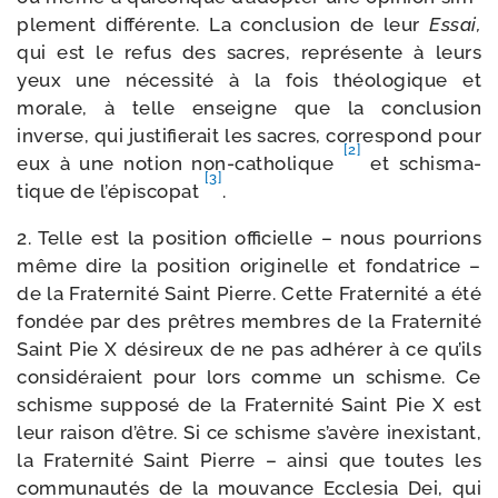
ple­ment dif­fé­rente. La conclu­sion de leur
Essai,
qui est le refus des sacres, repré­sente à leurs
yeux une néces­si­té à la fois théo­lo­gique et
morale, à telle enseigne que la conclu­sion
inverse, qui jus­ti­fie­rait les sacres, cor­res­pond pour
[2]
eux à une notion non-​catholique
et schis­ma­
[3]
tique de l’épiscopat
.
2. Telle est la posi­tion offi­cielle – nous pour­rions
même dire la posi­tion ori­gi­nelle et fon­da­trice –
de la Fraternité Saint Pierre. Cette Fraternité a été
fon­dée par des prêtres membres de la Fraternité
Saint Pie X dési­reux de ne pas adhé­rer à ce qu’ils
consi­dé­raient pour lors comme un schisme. Ce
schisme sup­po­sé de la Fraternité Saint Pie X est
leur rai­son d’être. Si ce schisme s’avère inexis­tant,
la Fraternité Saint Pierre – ain­si que toutes les
com­mu­nau­tés de la mou­vance Ecclesia Dei, qui