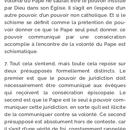
volon­té du Pape ne sau­rait être le pou­voir ins­ti­tué
par Dieu dans son Église. Il s’agit en l’espèce d’un
autre pou­voir, d’un pou­voir non catho­lique. Et si le
schisme se défi­nit comme la pré­ten­tion de pou­
voir don­ner ce que le Pape seul peut don­ner, ce
pou­voir com­mu­ni­qué par une consé­cra­tion
accom­plie à l’encontre de la volon­té du Pape est
schismatique.
7. Tout cela s’entend, mais toute cela repose sur
deux pré­sup­po­sés for­mel­le­ment dis­tincts. Le
pre­mier est que le pou­voir de juri­dic­tion doit
néces­sai­re­ment être com­mu­ni­qué aux évêques
qui reçoivent la consé­cra­tion épis­co­pale. Le
second est que le Pape est le seul à pou­voir com­
mu­ni­quer cette juri­dic­tion, en sorte qu’il est illi­cite
de la com­mu­ni­quer contre sa volon­té. Ce second
pré­sup­po­sé est abso­lu­ment hors de conteste, car
il s’agit d’une véri­té de foi, constam­ment rap­pe­lée