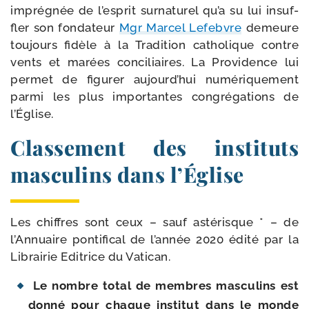
impré­gnée de l’es­prit sur­na­tu­rel qu’a su lui insuf­
fler son fon­da­teur
Mgr Marcel Lefebvre
demeure
tou­jours fidèle à la Tradition catho­lique contre
vents et marées conci­liaires. La Providence lui
per­met de figu­rer aujourd’­hui numé­ri­que­ment
par­mi les plus impor­tantes congré­ga­tions de
l’Église.
Classement des instituts
masculins dans l’Église
Les chiffres sont ceux – sauf asté­risque * – de
l’Annuaire pon­ti­fi­cal de l’an­née 2020 édi­té par la
Librairie Editrice du Vatican.
Le nombre total de membres mas­cu­lins est
don­né pour chaque ins­ti­tut dans le monde