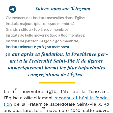
Suivez-nous sur Telegram
Classement des instituts masculins dans l’Église
Instituts majeurs (plus de 1500 membres)
Grands instituts (800 à 1500 membres)
Instituts de taille moyenne (500 à 800 membres)
Instituts de petite taille (300 à 500 membres)
Instituts mineurs (170 à 300 membres)
50 ans après sa fon­da­tion, la Providence per­
met à la Fraternité Saint-​Pie X de figu­rer
numé­ri­que­ment par­mi les plus impor­tantes
congré­ga­tions de l’Église.
er
Le 1
novembre 1970, fête de la Toussaint,
l’Église a offi­ciel­le­ment
recon­nu et béni la fon­da­
tion
de la Fraternité sacer­do­tale Saint-​Pie X. 50
er
ans plus tard, le 1
novembre 2020, cette œuvre