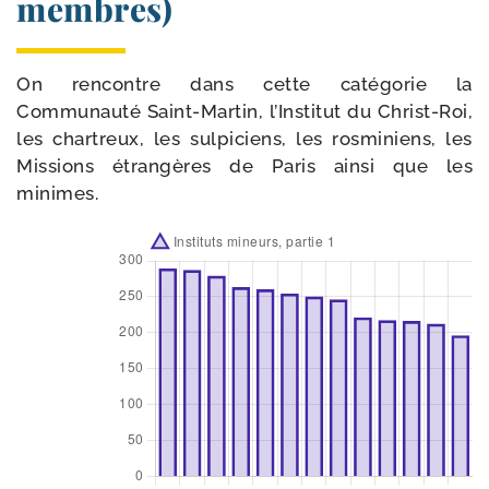
membres)
On ren­contre dans cette caté­go­rie la
Communauté Saint-​Martin, l’Institut du Christ-​Roi,
les char­treux, les sul­pi­ciens, les ros­mi­niens, les
Missions étran­gères de Paris ain­si que les
minimes.