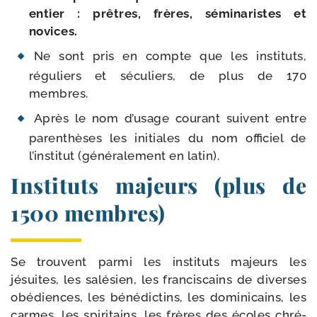
entier : prêtres, frères, sémi­na­ristes et
novices.
Ne sont pris en compte que les ins­ti­tuts,
régu­liers et sécu­liers, de plus de 170
membres.
Après le nom d’u­sage cou­rant suivent entre
paren­thèses les ini­tiales du nom offi­ciel de
l’ins­ti­tut (géné­ra­le­ment en latin).
Instituts majeurs (plus de
1500 membres)
Se trouvent par­mi les ins­ti­tuts majeurs les
jésuites, les salé­sien, les fran­cis­cains de diverses
obé­diences, les béné­dic­tins, les domi­ni­cains, les
carmes, les spi­ri­tains, les frères des écoles chré­