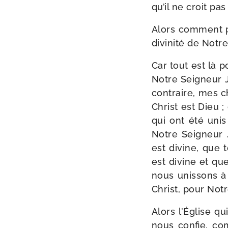
qu’il ne croit pas
Alors com­ment po
divi­ni­té de Not
Car tout est là po
Notre Seigneur Jé
contraire, mes c
Christ est Dieu 
qui ont été uni
Notre Seigneur Jé
est divine, que t
est divine et q
nous unis­sons à
Christ, pour Not
Alors l’Église qu
nous confie, co