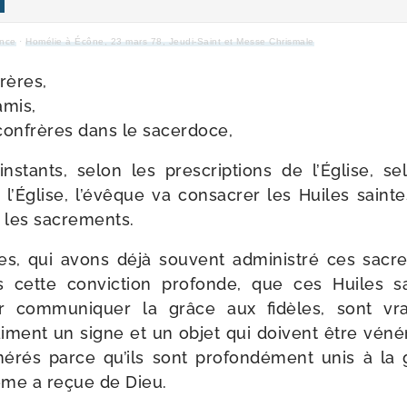
ance
·
Homélie à Écône, 23 mars 78, Jeudi-​Saint et Messe Chrismale
rères,
amis,
confrères dans le sacerdoce,
­tants, selon les pres­crip­tions de l’Église, sel
l’Église, l’évêque va consa­crer les Huiles sainte
r les sacrements.
s, qui avons déjà sou­vent admi­nis­tré ces sacr
cette convic­tion pro­fonde, que ces Huiles 
com­mu­ni­quer la grâce aux fidèles, sont vrai­
ai­ment un signe et un objet qui doivent être véné­
é­rés parce qu’ils sont pro­fon­dé­ment unis à l
ême a reçue de Dieu.