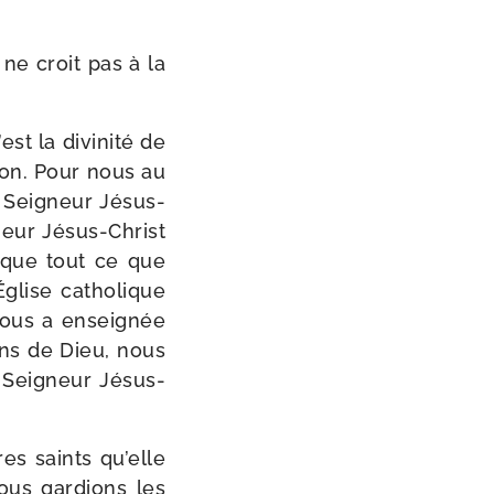
 ne croit pas à la
st la divi­ni­té de
gion. Pour nous au
 Seigneur Jésus-​
eur Jésus-​Christ
 que tout ce que
Église catho­lique
 nous a ensei­gnée
ns de Dieu, nous
 Seigneur Jésus-​
res saints qu’elle
us gar­dions les