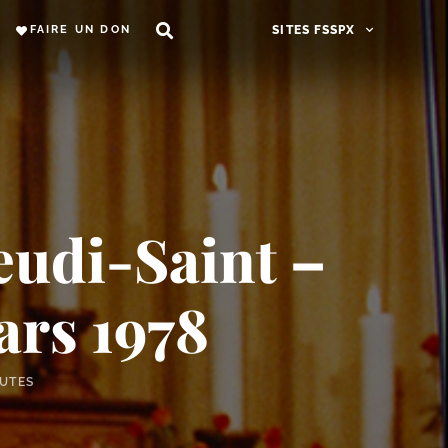
FAIRE UN DON
SITES FSSPX
udi-​Saint –
ars 1978
NUTES