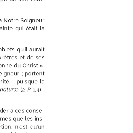
e à Notre Seigneur
inte qui était la
bjets qu’il aurait
prêtres et de ses
onne du Christ »,
eigneur ; portent
­ni­té – puisque la
 naturæ
(2
P
1,4) :
­der à ces consé­
ommes que les ins­
tion, n’est qu’un