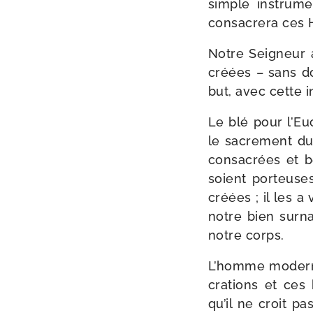
simple ins­tru­m
consa­cre­ra ces 
Notre Seigneur au
créées – sans do
but, avec cette i
Le blé pour l’Eu
le sacre­ment du
consa­crées et b
soient por­teuses
créées ; il les a
notre bien sur­na
notre corps.
L’homme moderne
cra­tions et ces b
qu’il ne croit pa