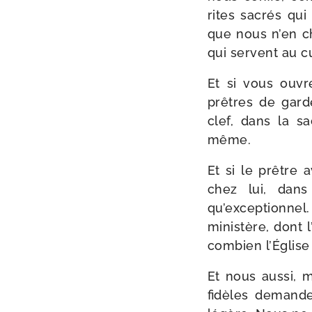
rites sacrés qui 
que nous n’en ch
qui servent au c
Et si vous ouvr
prêtres de gar­
clef, dans la sa
même.
Et si le prêtre 
chez lui, dans
qu’exceptionnel.
minis­tère, dont
com­bien l’Église
Et nous aus­si, 
fidèles demande