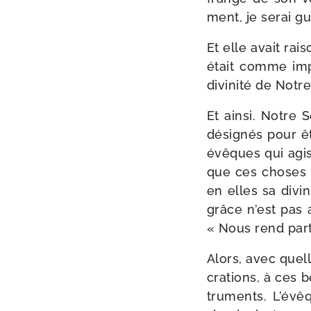
ment, je serai gu
Et elle avait rai
était comme impr
divi­ni­té de Not
Et ain­si. Notre 
dési­gnés pour ê
évêques qui agi
que ces choses c
en elles sa divi­n
grâce n’est pas
« Nous rend par­ti
Alors, avec quel
cra­tions, à ces 
tru­ments. L’évê