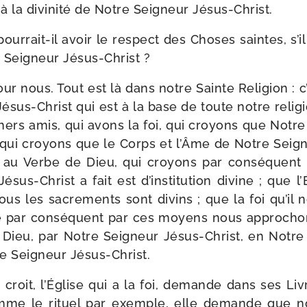
 à la divi­ni­té de Notre Seigneur Jésus-Christ.
urrait-​il avoir le res­pect des Choses saintes, s’il
re Seigneur Jésus-Christ ?
ur nous. Tout est là dans notre Sainte Religion : c’e
sus-​Christ qui est à la base de toute notre reli­
hers amis, qui avons la foi, qui croyons que Notre
; qui croyons que le Corps et l’Âme de Notre Seign
s au Verbe de Dieu, qui croyons par consé­quent
sus-​Christ a fait est d’institution divine ; que l’
ous les sacre­ments sont divins ; que la foi qu’il
ue par consé­quent par ces moyens nous appro­cho
 Dieu, par Notre Seigneur Jésus-​Christ, en Notre
re Seigneur Jésus-Christ.
i croit, l’Église qui a la foi, demande dans ses Liv
mme le rituel par exemple, elle demande que no