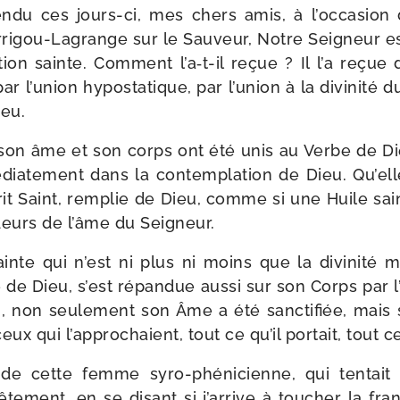
n­du ces jours-​ci, mes chers amis, à l’occasion 
rigou-​Lagrange sur le Sauveur, Notre Seigneur est
tion sainte. Comment l’a‑t-il reçue ? Il l’a reçu
 l’union hypo­sta­tique, par l’union à la divi­ni­té d
ieu.
 son âme et son corps ont été unis au Verbe de D
dia­te­ment dans la contem­pla­tion de Dieu. Qu’ell
rit Saint, rem­plie de Dieu, comme si une Huile sai
­deurs de l’âme du Seigneur.
ainte qui n’est ni plus ni moins que la divi­ni­té
be de Dieu, s’est répan­due aus­si sur son Corps par 
i, non seule­ment son Âme a été sanc­ti­fiée, mais 
ux qui l’approchaient, tout ce qu’il por­tait, tout ce 
de cette femme syro-​phénicienne, qui ten­tait
te­ment, en se disant si j’arrive à tou­cher la fr