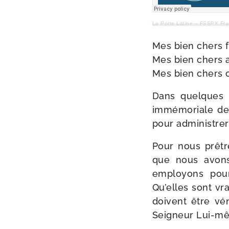
La Porte Latine – FSSPX Fr
Mes bien chers f
Mes bien chers 
Mes bien chers 
Dans quelques ins
immé­mo­riale de 
pour admi­nis­tre
Pour nous prêtre
que nous avons 
employons pour 
Qu’elles sont vr
doivent être vén
Seigneur Lui-​m