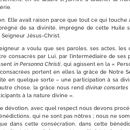
érie.
­son. Elle avait rai­son parce que tout ce qui touch
é­gné de sa divi­ni­té, impré­gné de cette Huile sa
re Seigneur Jésus-Christ.
Seigneur a vou­lu que ses paroles, ses actes, les o
tre consa­crés par Lui, par l’intermédiaire de ses 
ssent
in Personna Christi
, qui agissent en la « Pers
onsa­crées portent en elles la grâce de Notre S
i­té en quelque sorte – une par­ti­ci­pa­tion à sa divi
 autre chose, la grâce nous rend
divinæ consortes
­ci­pants à la nature divine ».
le dévo­tion, avec quel res­pect nous devons pro­cé
béné­dic­tions, qui ne sont pas nôtres ; nous ne s
que dans cette consé­cra­tion, dans cette béné­dic­