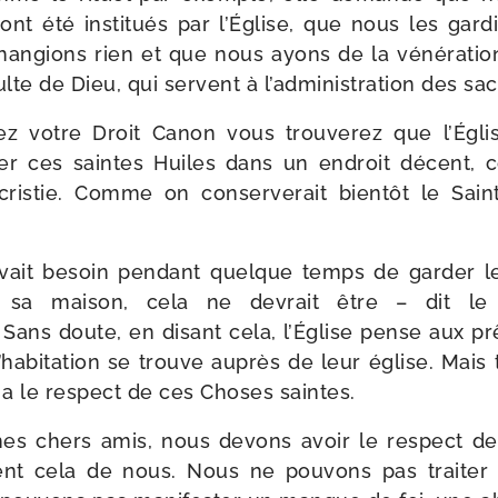
ont été ins­ti­tués par l’Église, que nous les gar­di
an­gions rien et que nous ayons de la véné­ra­tio
ulte de Dieu, qui servent à l’administration des sa
ez votre Droit Canon vous trou­ve­rez que l’Ég
der ces saintes Huiles dans un endroit décent, c
cris­tie. Comme on conser­ve­rait bien­tôt le Sain
avait besoin pen­dant quelque temps de gar­der l
 sa mai­son, cela ne devrait être – dit l
 Sans doute, en disant cela, l’Église pense aux pr
 l’habitation se trouve auprès de leur église. Mais
 a le res­pect de ces Choses saintes.
mes chers amis, nous devons avoir le res­pect d
nt cela de nous. Nous ne pou­vons pas trai­ter