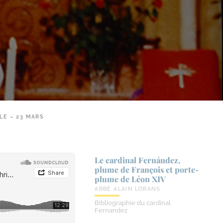
LE – 23 MARS
Le cardinal Fernández,
plume de François et porte-​
plume de Léon XIV
ABBÉ ALAIN LORANS
Bibliographie du cardinal
Fernandez