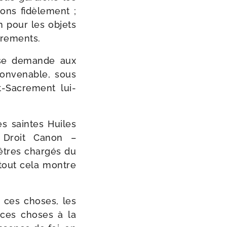
ons fidè­le­ment ;
n pour les objets
crements.
lise demande aux
onve­nable, sous
t-​Sacrement lui-
es saintes Huiles
e Droit Canon –
êtres char­gés du
 tout cela montre
e ces choses, les
 ces choses à la