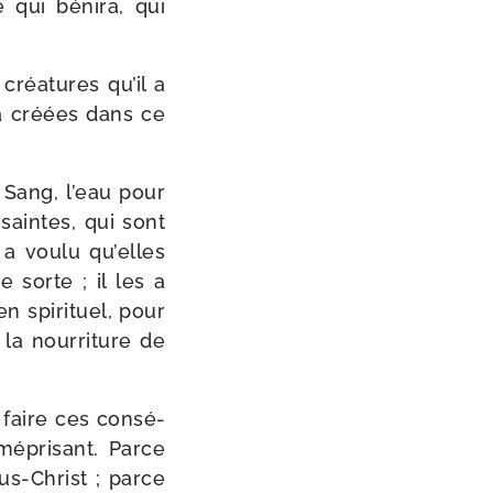
 qui béni­ra, qui
créa­tures qu’il a
 a créées dans ce
 Sang, l’eau pour
saintes, qui sont
a vou­lu qu’elles
e sorte ; il les a
 spi­ri­tuel, pour
la nour­ri­ture de
faire ces consé­
e mépri­sant. Parce
us-​Christ ; parce