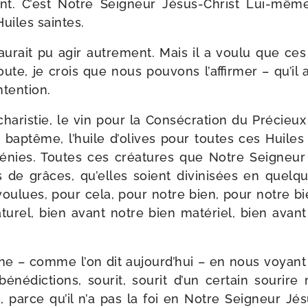
ent. C’est Notre Seigneur Jésus-​Christ Lui-​même
Huiles saintes.
rait pu agir autre­ment. Mais il a vou­lu que ces 
ute, je crois que nous pou­vons l’affirmer – qu’il
ntention.
charistie, le vin pour la Consécration du Précieux
 bap­tême, l’huile d’olives pour toutes ces Huiles 
énies. Toutes ces créa­tures que Notre Seigneur 
 de grâces, qu’elles soient divi­ni­sées en quelqu
 vou­lues, pour cela, pour notre bien, pour notre bien
­tu­rel, bien avant notre bien maté­riel, bien avant 
 – comme l’on dit aujourd’hui – en nous voyant 
éné­dic­tions, sou­rit, sou­rit d’un cer­tain sou­rir
s, parce qu’il n’a pas la foi en Notre Seigneur Jés