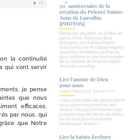
e
50
anniversaire de la
création du Prieuré Sainte-​
Anne de Lanvallay
[PHOTOS]
Dimanche 26 juillet, en la fête de
sainte Anne, Patronne de la
Bretagne, 700 fidèles étaient
venus entourer M. l'abbé Peignot,
Supérieur du District de France,
pour célébrer le 50e anniversaire
on la conti­nui­té
de la création du Prieuré Sainte-
s qui vont ser­vir
Anne de Lanvallay
Lire l’amour de Dieu
pour nous
e­ments, je pense
ABBÉ FRANÇOIS DELMOTTE
saintes que nous
« Qu’a voulu Dieu en venant parmi
nous, sinon nous montrer son
ment effi­caces.
Amour ? Si jusqu’ici nous ne nous
rés par nous, qui
pressions pas de l’aimer, du moins
ne tardons plus à lui rendre
a grâce que Notre
amour pour amour. »
Lire la Sainte Écriture