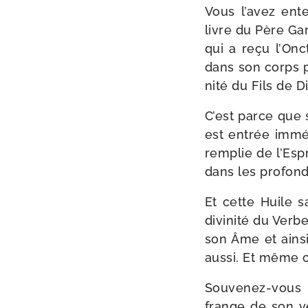
Vous l’avez ente
livre du Père Gar
qui a reçu l’Onc
dans son corps par
ni­té du Fils de D
C’est parce que
est entrée immé­
rem­plie de l’Esp
dans les pro­fon
Et cette Huile s
divi­ni­té du Ver
son Âme et ain­s
aus­si. Et même ce
Souvenez-​vous 
frange de son vê