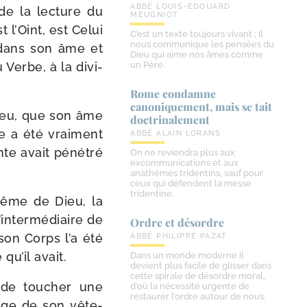
ABBÉ LOUIS-EDOUARD
de la lec­ture du
MEUGNIOT
 l’Oint, est Celui
C’est un texte toujours vivant ; il
nous communique les pensées du
e dans son âme et
Dieu qui aime nos âmes comme
u Verbe, à la divi­
un Père.
Rome condamne
canoniquement, mais se tait
ieu, que son âme
doctrinalement
e a été vrai­ment
ABBÉ ALAIN LORANS
nte avait péné­tré
On ne reviendra plus aux
excommunications et aux
anathèmes tridentins, sauf pour
ceux qui défendent la messe
tridentine.
 même de Dieu, la
l’intermédiaire de
Ordre et désordre
son Corps l’a été
ABBÉ PHILIPPE PAZAT
qu’il avait.
Dans un monde moderne il
devient plus facile de glisser dans
cette spirale de désordre moral,
 de tou­cher une
d’où la nécessité urgente de
restaurer l’ordre autour de nous.
ange de son vête­