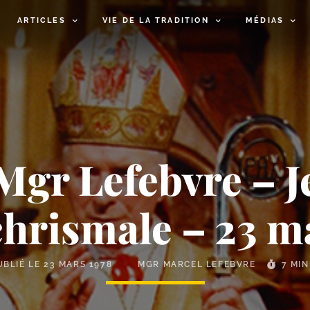
ARTICLES
VIE DE LA TRADITION
MÉDIAS
gr Lefebvre – Je
hrismale – 23 m
UBLIÉ LE
23 MARS 1978
MGR MARCEL LEFEBVRE
7 MI