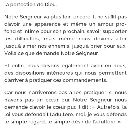
la per­fec­tion de Dieu.
Notre Seigneur va plus loin encore. Il ne suf­fit pas
d’avoir une appa­rence et même un amour pro­
fond et intime pour son pro­chain, savoir sup­por­ter
les dif­fi­cul­tés, mais même nous devons aller
jusqu’à aimer nos enne­mis, jusqu’à prier pour eux.
Voilà ce que demande Notre Seigneur.
Et enfin, nous devons éga­le­ment avoir en nous,
des dis­po­si­tions inté­rieures qui nous per­mettent
d’arriver à pra­ti­quer ces commandements.
Car nous n’arriverons pas à les pra­ti­quer, si nous
n’avons pas un cœur pur. Notre Seigneur nous
demande d’avoir le cœur pur. Il dit : « Autrefois, la
loi vous défen­dait l’adultère, moi, je vous défends
le simple regard, le simple désir de l’adultère. »