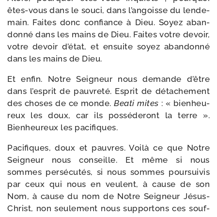
êtes-​vous dans le sou­ci, dans l’angoisse du len­de­
main. Faites donc confiance à Dieu. Soyez aban­
don­né dans les mains de Dieu. Faites votre devoir,
votre devoir d’état, et ensuite soyez aban­don­né
dans les mains de Dieu.
Et enfin. Notre Seigneur nous demande d’être
dans l’esprit de pau­vre­té. Esprit de déta­che­ment
des choses de ce monde.
Beati mites
: « bien­heu­
reux les doux, car ils pos­sé­de­ront la terre ».
Bienheureux les pacifiques.
Pacifiques, doux et pauvres. Voilà ce que Notre
Seigneur nous conseille. Et même si nous
sommes per­sé­cu­tés, si nous sommes pour­sui­vis
par ceux qui nous en veulent, à cause de son
Nom, à cause du nom de Notre Seigneur Jésus-​
Christ, non seule­ment nous sup­por­tons ces souf­