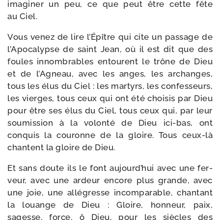
ima­gi­ner un peu, ce que peut être cette fête
au Ciel.
Vous venez de lire l’Épître qui cite un pas­sage de
l’Apocalypse de saint Jean, où il est dit que des
foules innom­brables entourent le trône de Dieu
et de l’Agneau, avec les anges, les archanges,
tous les élus du Ciel : les mar­tyrs, les confes­seurs,
les vierges, tous ceux qui ont été choi­sis par Dieu
pour être ses élus du Ciel, tous ceux qui, par leur
sou­mis­sion à la volon­té de Dieu ici-​bas, ont
conquis la cou­ronne de la gloire. Tous ceux-​là
chantent la gloire de Dieu.
Et sans doute ils le font aujourd’hui avec une fer­
veur, avec une ardeur encore plus grande, avec
une joie, une allé­gresse incom­pa­rable, chan­tant
la louange de Dieu : Gloire, hon­neur, paix,
sagesse, force, ô Dieu, pour les siècles des