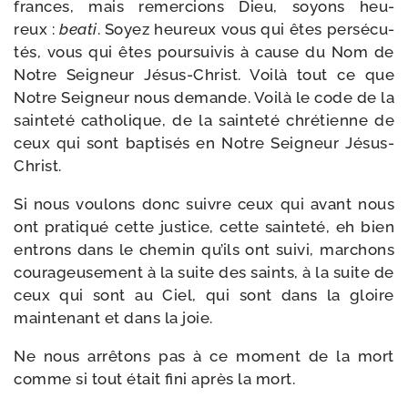
frances, mais remer­cions Dieu, soyons heu­
reux :
bea­ti
. Soyez heu­reux vous qui êtes per­sé­cu­
tés, vous qui êtes pour­sui­vis à cause du Nom de
Notre Seigneur Jésus-​Christ. Voilà tout ce que
Notre Seigneur nous demande. Voilà le code de la
sain­te­té catho­lique, de la sain­te­té chré­tienne de
ceux qui sont bap­ti­sés en Notre Seigneur Jésus-
Christ.
Si nous vou­lons donc suivre ceux qui avant nous
ont pra­ti­qué cette jus­tice, cette sain­te­té, eh bien
entrons dans le che­min qu’ils ont sui­vi, mar­chons
cou­ra­geu­se­ment à la suite des saints, à la suite de
ceux qui sont au Ciel, qui sont dans la gloire
main­te­nant et dans la joie.
Ne nous arrê­tons pas à ce moment de la mort
comme si tout était fini après la mort.