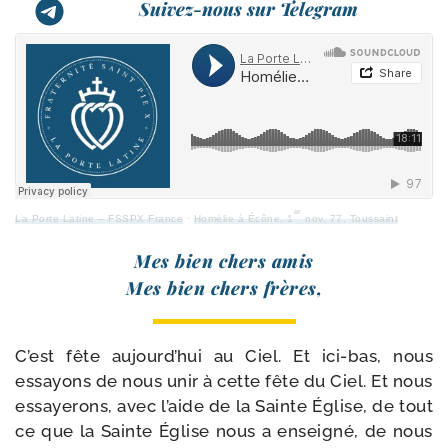
Suivez-nous sur Telegram
er
La Porte Latine – FSSPX France
·
Homélie à Écône, 1
nov. 77, Toussaint
Mes bien chers amis
Mes bien chers frères,
C’est fête aujourd’hui au Ciel. Et ici-​bas, nous
essayons de nous unir à cette fête du Ciel. Et nous
essaye­rons, avec l’aide de la Sainte Église, de tout
ce que la Sainte Église nous a ensei­gné, de nous