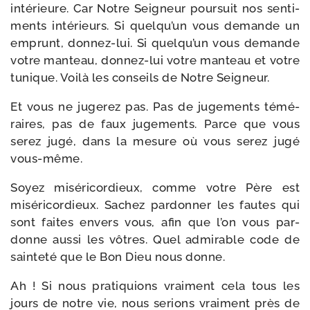
inté­rieure. Car Notre Seigneur pour­suit nos sen­ti­
ments inté­rieurs. Si quelqu’un vous demande un
emprunt, donnez-​lui. Si quelqu’un vous demande
votre man­teau, donnez-​lui votre man­teau et votre
tunique. Voilà les conseils de Notre Seigneur.
Et vous ne juge­rez pas. Pas de juge­ments témé­
raires, pas de faux juge­ments. Parce que vous
serez jugé, dans la mesure où vous serez jugé
vous-même.
Soyez misé­ri­cor­dieux, comme votre Père est
misé­ri­cor­dieux. Sachez par­don­ner les fautes qui
sont faites envers vous, afin que l’on vous par­
donne aus­si les vôtres. Quel admi­rable code de
sain­te­té que le Bon Dieu nous donne.
Ah ! Si nous pra­ti­quions vrai­ment cela tous les
jours de notre vie, nous serions vrai­ment près de