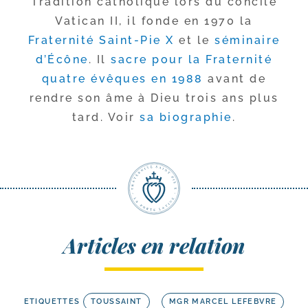
Tradition catho­lique lors du concile
Vatican II, il fonde en 1970 la
Fraternité Saint-​Pie X
et le
sémi­naire
d’Écône
. Il
sacre pour la Fraternité
quatre évêques en 1988
avant de
rendre son âme à Dieu trois ans plus
tard. Voir
sa bio­gra­phie
.
Articles en relation
ETIQUETTES
TOUSSAINT
MGR MARCEL LEFEBVRE