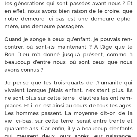
les géné­ra­tions qui sont pas­sées avant nous ? Et
en effet, nous avons bien rai­son de le croire, que
notre demeure ici-​bas est une demeure éphé­
mère, une demeure passagère.
Quand je songe à ceux qu’enfant, je pou­vais ren­
con­trer, où sont-​ils main­te­nant ? À l’âge que le
Bon Dieu m’a don­né jusqu’à pré­sent, comme à
beau­coup d’entre nous, où sont ceux que nous
avons connus ?
Je pense que les trois-​quarts de l’humanité qui
vivaient lorsque j’étais enfant, n’existent plus. Ils
ne sont plus sur cette terre ; d’autres les ont rem­
pla­cés. Et il en est ain­si au cours de tous les âges.
Les hommes passent. La moyenne dit-​on de la
vie ici-​bas, sur cette terre, serait entre trente et
qua­rante ans. Car enfin, il y a beau­coup d’enfants
qui meurent deux jours après leur nais­sance,