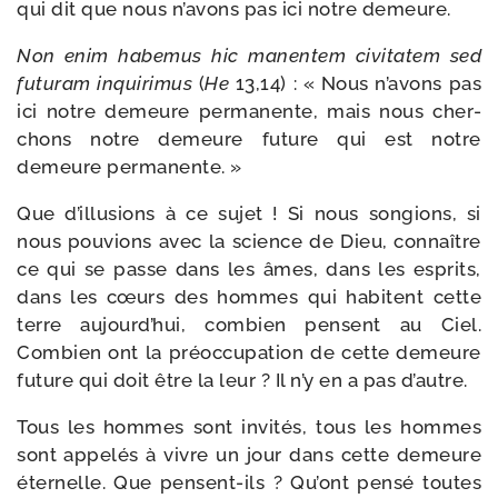
qui dit que nous n’avons pas ici notre demeure.
Non enim habe­mus hic manen­tem civi­ta­tem sed
futu­ram inqui­ri­mus
(
He
13,14) : « Nous n’avons pas
ici notre demeure per­ma­nente, mais nous cher­
chons notre demeure future qui est notre
demeure permanente. »
Que d’illusions à ce sujet ! Si nous son­gions, si
nous pou­vions avec la science de Dieu, connaître
ce qui se passe dans les âmes, dans les esprits,
dans les cœurs des hommes qui habitent cette
terre aujourd’hui, com­bien pensent au Ciel.
Combien ont la pré­oc­cu­pa­tion de cette demeure
future qui doit être la leur ? Il n’y en a pas d’autre.
Tous les hommes sont invi­tés, tous les hommes
sont appe­lés à vivre un jour dans cette demeure
éter­nelle. Que pensent-​ils ? Qu’ont pen­sé toutes