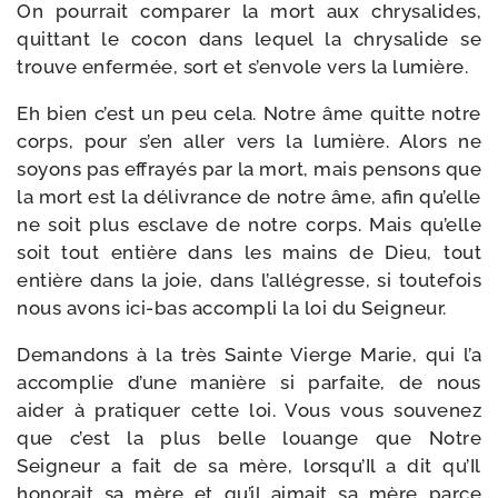
On pour­rait com­pa­rer la mort aux chry­sa­lides,
quit­tant le cocon dans lequel la chry­sa­lide se
trouve enfer­mée, sort et s’envole vers la lumière.
Eh bien c’est un peu cela. Notre âme quitte notre
corps, pour s’en aller vers la lumière. Alors ne
soyons pas effrayés par la mort, mais pen­sons que
la mort est la déli­vrance de notre âme, afin qu’elle
ne soit plus esclave de notre corps. Mais qu’elle
soit tout entière dans les mains de Dieu, tout
entière dans la joie, dans l’allégresse, si tou­te­fois
nous avons ici-​bas accom­pli la loi du Seigneur.
Demandons à la très Sainte Vierge Marie, qui l’a
accom­plie d’une manière si par­faite, de nous
aider à pra­ti­quer cette loi. Vous vous sou­ve­nez
que c’est la plus belle louange que Notre
Seigneur a fait de sa mère, lorsqu’Il a dit qu’Il
hono­rait sa mère et qu’il aimait sa mère parce