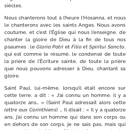
siècles.
Nous chan­te­rons tout à l’heure l’Hosanna, et nous
le chan­te­rons avec les saints Anges. Nous avons
cou­tume, et c’est l’Église qui nous l’enseigne, de
chan­ter la gloire de Dieu à la fin de tous nos
psaumes : le
Gloria Patri
et
Filio et Spiritui Sancto
,
qui est comme le résu­mé, le conden­sé de toute
la prière de l’Écriture sainte, de toute la prière
que nous pou­vons adres­ser à Dieu, chan­tant sa
gloire.
Saint Paul, lui-​même, lorsqu’il était encore sur
cette terre, a dit : « J’ai connu un homme, il y a
qua­torze ans… » (Saint Paul adres­sait alors cette
lettre aux Corinthiens
) … Il disait : « Il y a qua­torze
ans, j’ai connu un homme qui dans son corps ou
en dehors de son corps, je ne sais pas, mais qui