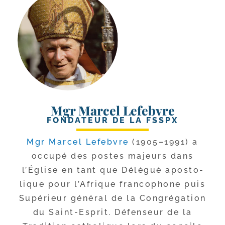
Mgr Marcel Lefebvre
FONDATEUR DE LA FSSPX
Mgr Marcel Lefebvre
(1905–1991) a
occu­pé des postes majeurs dans
l’Église en tant que Délégué apos­to­
lique pour l’Afrique fran­co­phone puis
Supérieur géné­ral de la Congrégation
du Saint-​Esprit. Défenseur de la