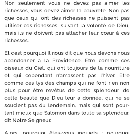
Non seule­ment vous ne devez pas aimer les
richesses, vous devez aimer la pau­vre­té. Non pas
que ceux qui ont des richesses ne puissent pas
uti­li­ser ces richesses, sui­vant la volon­té de Dieu,
mais ils ne doivent pas atta­cher leur cœur à ces
richesses.
Et c’est pour­quoi Il nous dit que nous devons nous
aban­don­ner à la Providence. Être comme ces
oiseaux du Ciel, qui ont tou­jours de la nour­ri­ture
et qui cepen­dant n’amassent pas l’hiver. Être
comme ces lys des champs qui ne font rien non
plus pour être revê­tus de cette splen­deur, de
cette beau­té que Dieu leur a don­née, qui ne se
sou­cient pas du len­de­main, mais qui sont pour­
tant mieux que Salomon dans toute sa splen­deur,
dit Notre Seigneur.
Alors, pour­quoi êtes-​vous inquiets ; pour­quoi