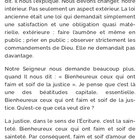
dit. Il nous l’explique. Nous devons chan­ger, notre
inté­rieur. Pas seule­ment un aspect exté­rieur. La loi
ancienne était une loi qui deman­dait sim­ple­ment
une satis­fac­tion et une obli­ga­tion qua­si maté­
rielle, exté­rieure : faire l’aumône et même en
public ; prier en public ; obser­ver stric­te­ment les
com­man­de­ments de Dieu. Elle ne deman­dait pas
davantage.
Notre Seigneur nous demande beau­coup plus,
quand Il nous dit : « Bienheureux ceux qui ont
faim et soif de la jus­tice ». Je pense que c’est là
une des béa­ti­tudes capi­tale, essen­tielle.
Bienheureux ceux qui ont faim et soif de la jus­
tice. Qu’est-ce que cela veut dire ?
La jus­tice, dans le sens de l’Écriture, c’est la sain­
te­té. Bienheureux ceux qui ont faim et soif de
sain­te­té. Par consé­quent, faim et soif d’amour de