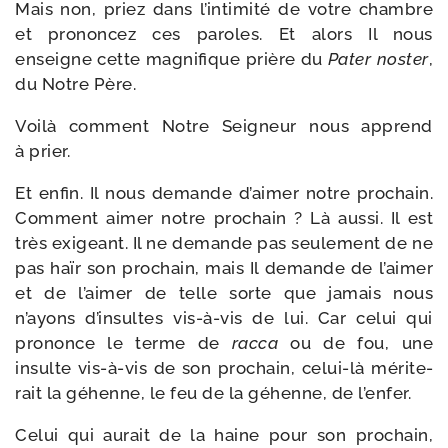
Mais non, priez dans l’intimité de votre chambre
et pro­non­cez ces paroles. Et alors Il nous
enseigne cette magni­fique prière du
Pater nos­ter
,
du Notre Père.
Voilà com­ment Notre Seigneur nous apprend
à prier.
Et enfin. Il nous demande d’aimer notre pro­chain.
Comment aimer notre pro­chain ? Là aus­si. Il est
très exi­geant. Il ne demande pas seule­ment de ne
pas haïr son pro­chain, mais Il demande de l’aimer
et de l’aimer de telle sorte que jamais nous
n’ayons d’insultes vis-​à-​vis de lui. Car celui qui
pro­nonce le terme de
rac­ca
ou de fou, une
insulte vis-​à-​vis de son pro­chain, celui-​là méri­te­
rait la géhenne, le feu de la géhenne, de l’enfer.
Celui qui aurait de la haine pour son pro­chain,