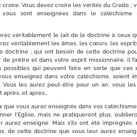
 croire. Vous devez croire les véri­tés du Credo ;
ui vous sont ensei­gnées dans le caté­chism
­rez véri­ta­ble­ment le lait de la doc­trine à ceux 
­rez véri­ta­ble­ment les âmes, les cœurs, les esprit
 doc­trine ; qui ont besoin de cette doc­trine pour
e prêtre et dans votre esprit mis­sion­naire, il f
 pos­sibles qui peuvent faire en sorte que ces 
vous ensei­gnez dans votre caté­chisme, soient i
oi. Vous les aurez peut-​être pour un an, vous les
t après, et après…
que vous aurez ensei­gnés dans vos caté­chismes
ner l’Église, mais ne pra­ti­que­ront plus, oublie­ro
 aurez ensei­gné. Mais s’ils ont été impré­gnés, 
s, de cette doc­trine que vous leur aurez ensei­