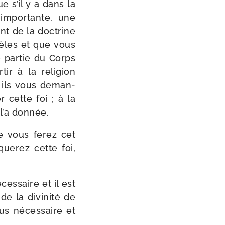
e s’il y a dans la
 impor­tante, une
t de la doc­trine
dèles et que vous
 par­tie du Corps
ir à la reli­gion
 ; ils vous deman­
r cette foi ; à la
l’a donnée.
que vous ferez cet
ue­rez cette foi,
es­saire et il est
e la divi­ni­té de
us néces­saire et