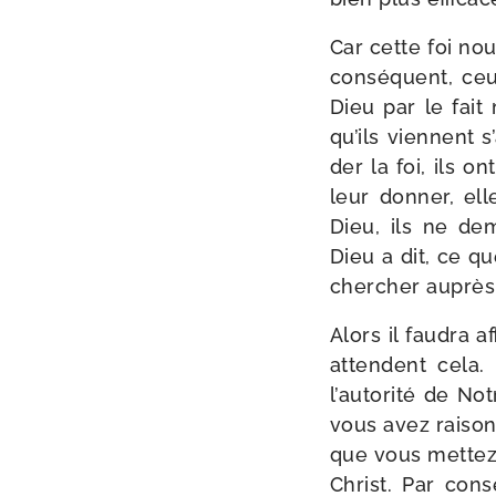
Car cette foi nou
consé­quent, ceu
Dieu par le fait
qu’ils viennent 
der la foi, ils o
leur don­ner, el
Dieu, ils ne de
Dieu a dit, ce qu
cher­cher auprès
Alors il fau­dra af
attendent cela. 
l’autorité de Not
vous avez rai­son 
que vous met­tez 
Christ. Par cons