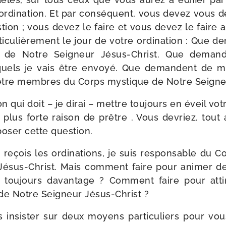
ordi­na­tion. Et par consé­quent, vous devez vous 
­tion ; vous devez le faire et vous devez le faire 
­ti­cu­liè­re­ment le jour de votre ordi­na­tion : Que
e de Notre Seigneur Jésus-​Christ. Que deman
s­quels je vais être envoyé. Que demandent de m
à être membres du Corps mys­tique de Notre Seigne
on qui doit – je dirai – mettre tou­jours en éveil v
à plus forte rai­son de prêtre . Vous devriez, tout
poser cette question.
eçois les ordi­na­tions, je suis res­pon­sable du 
ésus-​Christ. Mais com­ment faire pour ani­mer de
, tou­jours davan­tage ? Comment faire pour atti
de Notre Seigneur Jésus-Christ ?
is insis­ter sur deux moyens par­ti­cu­liers pour vou