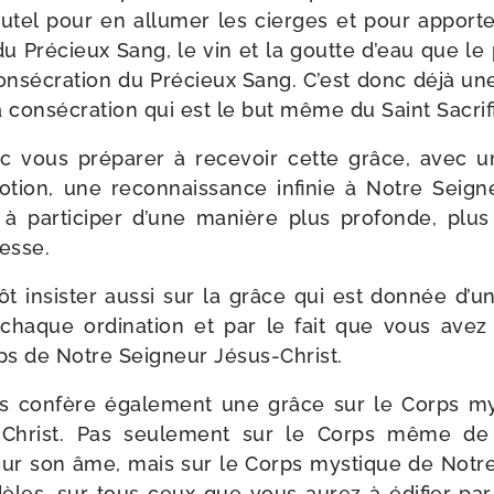
utel pour en allu­mer les cierges et pour appor­te
u Précieux Sang, le vin et la goutte d’eau que le 
consé­cra­tion du Précieux Sang. C’est donc déjà u
e la consé­cra­tion qui est le but même du Saint Sacr
vous pré­pa­rer à rece­voir cette grâce, avec u
tion, une recon­nais­sance infi­nie à Notre Seigne
 par­ti­ci­per d’une manière plus pro­fonde, plus
messe.
tôt insis­ter aus­si sur la grâce qui est don­née d
ar chaque ordi­na­tion et par le fait que vous ave
ps de Notre Seigneur Jésus-Christ.
s confère éga­le­ment une grâce sur le Corps my
-​Christ. Pas seule­ment sur le Corps même de
 sur son âme, mais sur le Corps mys­tique de Notre
idèles, sur tous ceux que vous aurez à édi­fier par