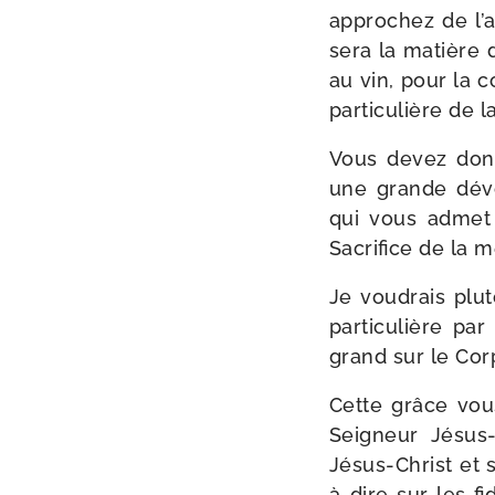
appro­chez de l’a
sera la matière d
au vin, pour la 
par­ti­cu­lière d
Vous devez donc 
une grande dévo­
qui vous admet à
Sacrifice de la 
Je vou­drais plu­
par­ti­cu­lière p
grand sur le Cor
Cette grâce vou
Seigneur Jésus
Jésus-​Christ et
à-dire sur les f