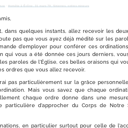
ance
·
Homélie à Écône, 31 mars 79, Sitientes, ordres mineurs
amis,
t, dans quelques ins­tants, allez rece­voir les deu
oute pas que vous ayez déjà médi­té sur les paro
mande d’employer pour confé­rer ces ordi­na­tion
tion qui vous a été don­née ces jours der­niers, vo
les paroles de l’Église, ces belles orai­sons qui 
n des ordres que vous allez recevoir.
erai pas par­ti­cu­liè­re­ment sur la grâce per­son­ne
rdi­na­tion. Mais vous savez que chaque ordi­na
iellement chaque ordre donne dans une mesur
e par­ti­cu­lière d’approcher du Corps de Notre
na­tions, en par­ti­cu­lier sur­tout pour celle de l’a