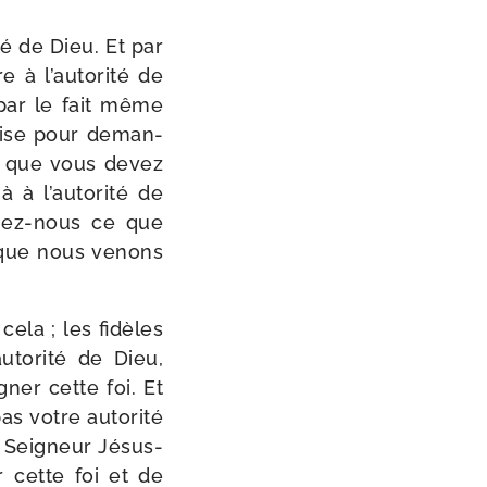
té de Dieu. Et par
e à l’autorité de
 par le fait même
glise pour deman­
foi que vous devez
à à l’autorité de
nez-​nous ce que
ce que nous venons
t cela ; les fidèles
autorité de Dieu,
gner cette foi. Et
as votre auto­ri­té
e Seigneur Jésus-​
r cette foi et de