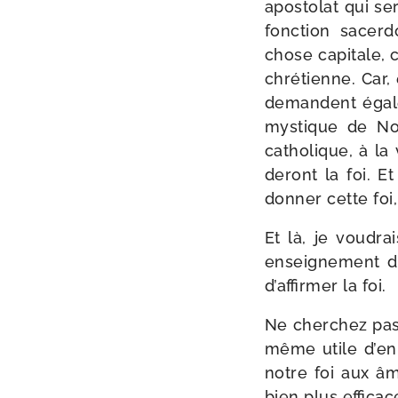
apos­to­lat qui s
fonc­tion sacer­
chose capi­tale,
chré­tienne. Car
demandent éga­le
mys­tique de Not
catho­lique, à la
de­ront la foi. E
don­ner cette fo
Et là, je vou­dra
ensei­gne­ment d
d’affirmer la foi.
Ne cher­chez pas 
même utile d’en p
notre foi aux âm
bien plus effi­cac