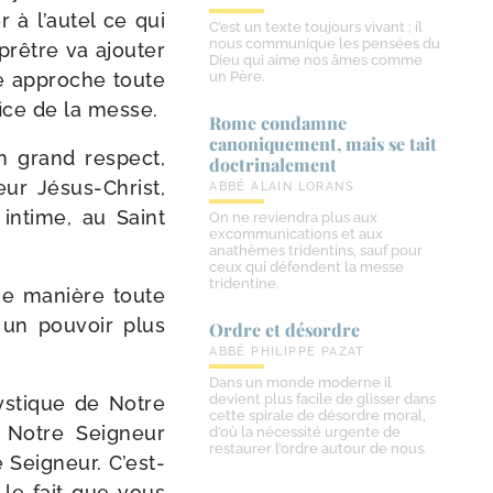
r à l’autel ce qui
C’est un texte toujours vivant ; il
nous communique les pensées du
prêtre va ajou­ter
Dieu qui aime nos âmes comme
ne approche toute
un Père.
ifice de la messe.
Rome condamne
canoniquement, mais se tait
n grand res­pect,
doctrinalement
ur Jésus-​Christ,
ABBÉ ALAIN LORANS
 intime, au Saint
On ne reviendra plus aux
excommunications et aux
anathèmes tridentins, sauf pour
ceux qui défendent la messe
tridentine.
’une manière toute
z un pou­voir plus
Ordre et désordre
ABBÉ PHILIPPE PAZAT
Dans un monde moderne il
devient plus facile de glisser dans
s­tique de Notre
cette spirale de désordre moral,
 Notre Seigneur
d’où la nécessité urgente de
restaurer l’ordre autour de nous.
 Seigneur. C’est-
 le fait que vous