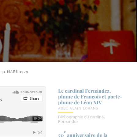
 31 MARS 1979
Le cardinal Fernández,
plume de François et porte-​
plume de Léon XIV
ABBÉ ALAIN LORANS
Bibliographie du cardinal
Fernandez
e
50
anniversaire de la