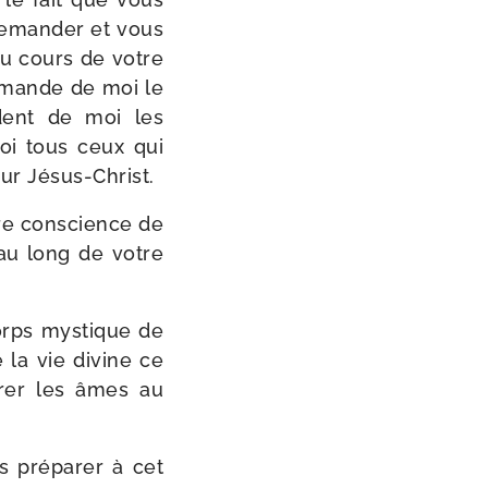
deman­der et vous
au cours de votre
 demande de moi le
dent de moi les
oi tous ceux qui
ur Jésus-Christ.
otre conscience de
 au long de votre
Corps mys­tique de
 la vie divine ce
­rer les âmes au
s pré­pa­rer à cet