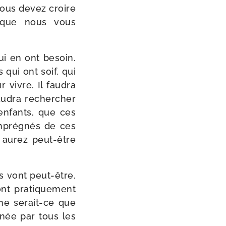
 vous devez croire
e que nous vous
qui en ont besoin.
s qui ont soif, qui
 vivre. Il fau­dra
au­dra recher­cher
enfants, que ces
mpré­gnés de ces
 aurez peut-​être
 vont peut-​être,
nt pra­ti­que­ment
ne serait-​ce que
gnée par tous les