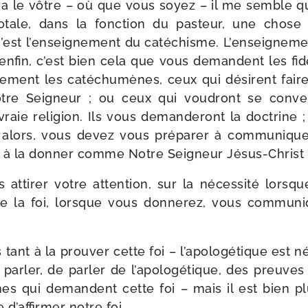
era le vôtre – où que vous soyez – il me semble qu
do­tale, dans la fonc­tion du pas­teur, une chose
 c’est l’enseignement du caté­chisme. L’enseignemen
, enfin, c’est bien cela que vous demandent les fi
­ment les caté­chu­mènes, ceux qui dési­rent faire
re Seigneur ; ou ceux qui vou­dront se conver­t
 vraie reli­gion. Ils vous deman­de­ront la doc­trine
t alors, vous devez vous pré­pa­rer à com­mu­ni­que
i, à la don­ner comme Notre Seigneur Jésus-​Christ 
is atti­rer votre atten­tion, sur la néces­si­té lors
e la foi, lorsque vous don­ne­rez, vous com­mu­ni­q
tant à la prou­ver cette foi – l’apologétique est néc
ar­ler, de par­ler de l’apologétique, des preuves d
es qui demandent cette foi – mais il est bien pl
e d’affirmer notre foi.