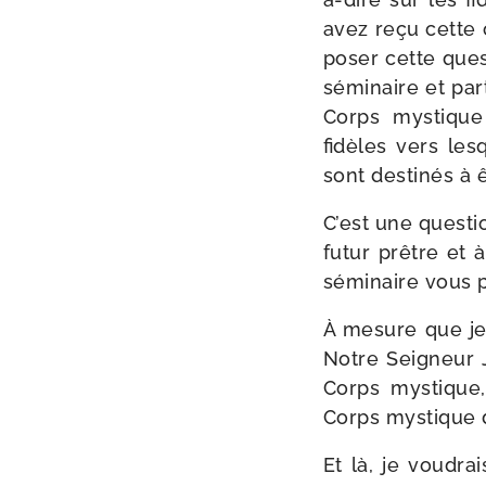
avez reçu cette 
poser cette ques
sémi­naire et par
Corps mys­tiqu
fidèles vers le
sont des­ti­nés 
C’est une ques­ti
futur prêtre et 
sémi­naire vous 
À mesure que je r
Notre Seigneur J
Corps mys­tique
Corps mys­tique 
Et là, je vou­dra