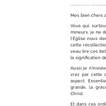
La Porte Latine – FSSPX Fr
Mes bien chers 
Vous qui, sur­tou
mineurs, je ne d
l’Église nous de
cette récol­lec­
veau lire ces bel
la signi­fi­ca­tio
Aussi je n’insist
vrez par cette o
aspect. Essent
grande, la grâc
Christ.
Et dans ces ordi­