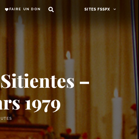
FAIRE UN DON
SITES FSSPX
Sitientes –
rs 1979
NUTES