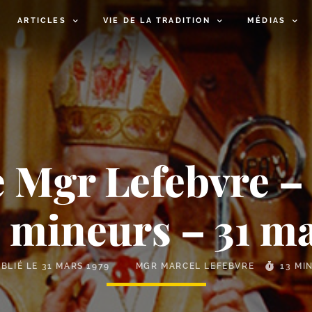
ARTICLES
VIE DE LA TRADITION
MÉDIAS
Mgr Lefebvre – 
 mineurs – 31 ma
BLIÉ LE
31 MARS 1979
MGR MARCEL LEFEBVRE
13 MI