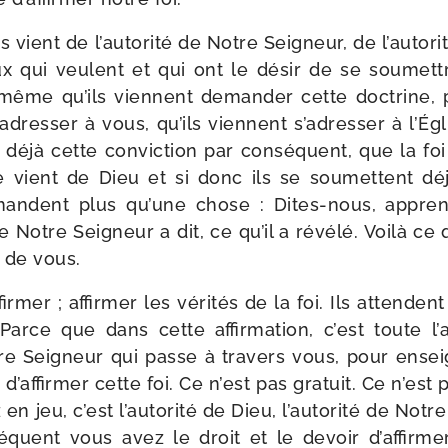
s vient de l’autorité de Notre Seigneur, de l’autori
x qui veulent et qui ont le désir de se sou­mettr
 même qu’ils viennent deman­der cette doc­trine,
s’adresser à vous, qu’ils viennent s’adresser à l’É
nt déjà cette convic­tion par consé­quent, que la 
le vient de Dieu et si donc ils se sou­mettent déj
mandent plus qu’une chose : Dites-​nous, appre
e Notre Seigneur a dit, ce qu’il a révé­lé. Voilà 
 de vous.
fir­mer ; affir­mer les véri­tés de la foi. Ils attenden
Parce que dans cette affir­ma­tion, c’est toute l’
re Seigneur qui passe à tra­vers vous, pour ensei­
d’affirmer cette foi. Ce n’est pas gra­tuit. Ce n’est p
en jeu, c’est l’autorité de Dieu, l’autorité de Notr
é­quent vous avez le droit et le devoir d’affirme