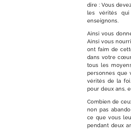
dire : Vous devez
les véri­tés q
enseignons.
Ainsi vous don­ne
Ainsi vous nour­ri
ont faim de cette
dans votre cœur d
tous les moyens
per­sonnes que 
véri­tés de la f
pour deux ans, e
Combien de ceux 
non pas aban­don­
ce que vous leur
pen­dant deux an