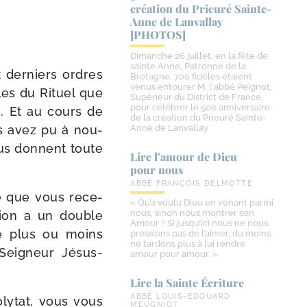
création du Prieuré Sainte-​
Anne de Lanvallay
[PHOTOS]
Dimanche 26 juillet, en la fête de
sainte Anne, Patronne de la
x der­niers ordres
Bretagne, 700 fidèles étaient
venus entourer M. l'abbé Peignot,
les du Rituel que
Supérieur du District de France,
pour célébrer le 50e anniversaire
s. Et au cours de
de la création du Prieuré Sainte-
us avez pu à nou­
Anne de Lanvallay
vous donnent toute
Lire l’amour de Dieu
pour nous
ABBÉ FRANÇOIS DELMOTTE
lle que vous rece­
« Qu’a voulu Dieu en venant parmi
nous, sinon nous montrer son
­tion a un double
Amour ? Si jusqu’ici nous ne nous
e plus ou moins
pressions pas de l’aimer, du moins
ne tardons plus à lui rendre
 Seigneur Jésus-
amour pour amour. »
Lire la Sainte Écriture
ABBÉ LOUIS-EDOUARD
colytat, vous vous
MEUGNIOT