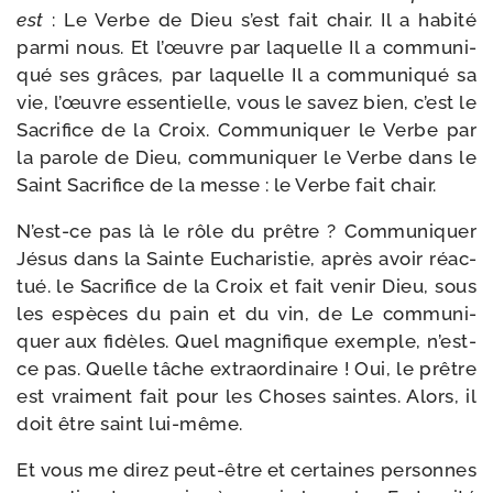
est
: Le Verbe de Dieu s’est fait chair. Il a habi­té
par­mi nous. Et l’œuvre par laquelle Il a com­mu­ni­
qué ses grâces, par laquelle Il a com­mu­ni­qué sa
vie, l’œuvre essen­tielle, vous le savez bien, c’est le
Sacrifice de la Croix. Communiquer le Verbe par
la parole de Dieu, com­mu­ni­quer le Verbe dans le
Saint Sacrifice de la messe : le Verbe fait chair.
N’est-ce pas là le rôle du prêtre ? Communiquer
Jésus dans la Sainte Eucharistie, après avoir réac­
tué. le Sacrifice de la Croix et fait venir Dieu, sous
les espèces du pain et du vin, de Le com­mu­ni­
quer aux fidèles. Quel magni­fique exemple, n’est-
ce pas. Quelle tâche extra­or­di­naire ! Oui, le prêtre
est vrai­ment fait pour les Choses saintes. Alors, il
doit être saint lui-même.
Et vous me direz peut-​être et cer­taines per­sonnes