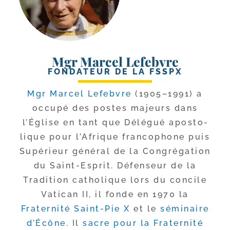
Mgr Marcel Lefebvre
FONDATEUR DE LA FSSPX
Mgr Marcel Lefebvre
(1905–1991) a
occu­pé des postes majeurs dans
l’Église en tant que Délégué apos­to­
lique pour l’Afrique fran­co­phone puis
Supérieur géné­ral de la Congrégation
du Saint-​Esprit. Défenseur de la
Tradition catho­lique lors du concile
Vatican II, il fonde en 1970 la
Fraternité Saint-​Pie X
et le
sémi­naire
d’Écône
. Il
sacre pour la Fraternité