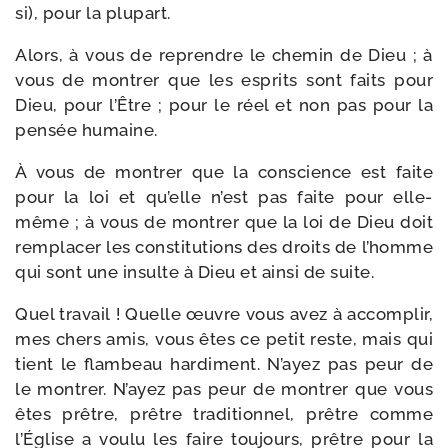
si), pour la plupart.
Alors, à vous de reprendre le che­min de Dieu ; à
vous de mon­trer que les esprits sont faits pour
Dieu, pour l’Être ; pour le réel et non pas pour la
pen­sée humaine.
À vous de mon­trer que la conscience est faite
pour la loi et qu’elle n’est pas faite pour elle-​
même ; à vous de mon­trer que la loi de Dieu doit
rem­pla­cer les consti­tu­tions des droits de l’homme
qui sont une insulte à Dieu et ain­si de suite.
Quel tra­vail ! Quelle œuvre vous avez à accom­plir,
mes chers amis, vous êtes ce petit reste, mais qui
tient le flam­beau har­di­ment. N’ayez pas peur de
le mon­trer. N’ayez pas peur de mon­trer que vous
êtes prêtre, prêtre tra­di­tion­nel, prêtre comme
l’Église a vou­lu les faire tou­jours, prêtre pour la