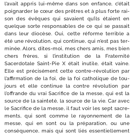
l’avait appris lui-​même dans son enfance, c’était
poi­gnar­der le cœur des prêtres et à plus forte rai­
son des évêques qui savaient qu’ils étaient en
quelque sorte res­pon­sables de ce qui se pas­sait
dans leur dio­cèse. Oui, cette réforme ter­rible a
été une révo­lu­tion, qui conti­nue, qui n’est pas ter­
mi­née. Alors, dites-​moi, mes chers amis, mes bien
chers frères, si l’institution de la Fraternité
Sacerdotale Saint-​Pie X était inutile, était vaine.
Elle est pré­ci­sé­ment cette contre-​révolution par
l’affirmation de la foi, de la foi catho­lique de tou­
jours et elle conti­nue la contre révo­lu­tion par
l’offrande du vrai Sacrifice de la messe, qui est la
source de la sain­te­té, la source de la vie. Car avec
le Sacrifice de la messe, il faut voir les sept sacre­
ments, qui sont comme le rayon­ne­ment de la
messe, qui en sont ou la pré­pa­ra­tion, ou une
consé­quence, mais qui sont liés essen­tiel­le­ment