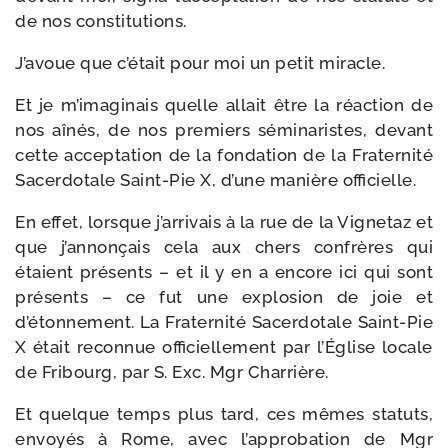
de nos constitutions.
J’avoue que c’était pour moi un petit miracle.
Et je m’imaginais quelle allait être la réac­tion de
nos aînés, de nos pre­miers sémi­na­ristes, devant
cette accep­ta­tion de la fon­da­tion de la Fraternité
Sacerdotale Saint-​Pie X, d’une manière officielle.
En effet, lorsque j’arrivais à la rue de la Vignetaz et
que j’annonçais cela aux chers confrères qui
étaient pré­sents – et il y en a encore ici qui sont
pré­sents – ce fut une explo­sion de joie et
d’étonnement. La Fraternité Sacerdotale Saint-​Pie
X était recon­nue offi­ciel­le­ment par l’Église locale
de Fribourg, par S. Exc. Mgr Charrière.
Et quelque temps plus tard, ces mêmes sta­tuts,
envoyés à Rome, avec l’approbation de Mgr