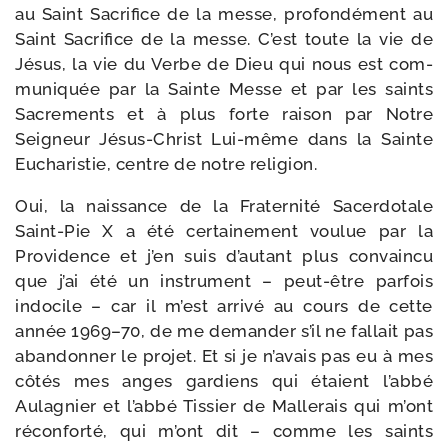
au Saint Sacrifice de la messe, pro­fon­dé­ment au
Saint Sacrifice de la messe. C’est toute la vie de
Jésus, la vie du Verbe de Dieu qui nous est com­
mu­ni­quée par la Sainte Messe et par les saints
Sacrements et à plus forte rai­son par Notre
Seigneur Jésus-​Christ Lui-​même dans la Sainte
Eucharistie, centre de notre religion.
Oui, la nais­sance de la Fraternité Sacerdotale
Saint-​Pie X a été cer­tai­ne­ment vou­lue par la
Providence et j’en suis d’autant plus convain­cu
que j’ai été un ins­tru­ment – peut-​être par­fois
indo­cile – car il m’est arri­vé au cours de cette
année 1969–70, de me deman­der s’il ne fal­lait pas
aban­don­ner le pro­jet. Et si je n’avais pas eu à mes
côtés mes anges gar­diens qui étaient l’abbé
Aulagnier et l’abbé Tissier de Mallerais qui m’ont
récon­for­té, qui m’ont dit – comme les saints