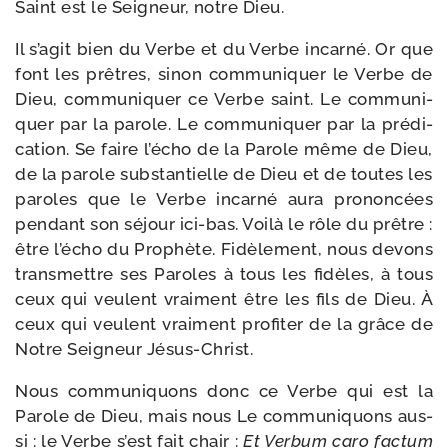
Saint est le Seigneur, notre Dieu.
Il s’agit bien du Verbe et du Verbe incar­né. Or que
font les prêtres, sinon com­mu­ni­quer le Verbe de
Dieu, com­mu­ni­quer ce Verbe saint. Le com­mu­ni­
quer par la parole. Le com­mu­ni­quer par la pré­di­
ca­tion. Se faire l’écho de la Parole même de Dieu,
de la parole sub­stan­tielle de Dieu et de toutes les
paroles que le Verbe incar­né aura pro­non­cées
pen­dant son séjour ici-​bas. Voilà le rôle du prêtre :
être l’écho du Prophète. Fidèlement, nous devons
trans­mettre ses Paroles à tous les fidèles, à tous
ceux qui veulent vrai­ment être les fils de Dieu. À
ceux qui veulent vrai­ment pro­fi­ter de la grâce de
Notre Seigneur Jésus-Christ.
Nous com­mu­ni­quons donc ce Verbe qui est la
Parole de Dieu, mais nous Le com­mu­ni­quons aus­
si : le Verbe s’est fait chair :
Et Verbum caro fac­tum