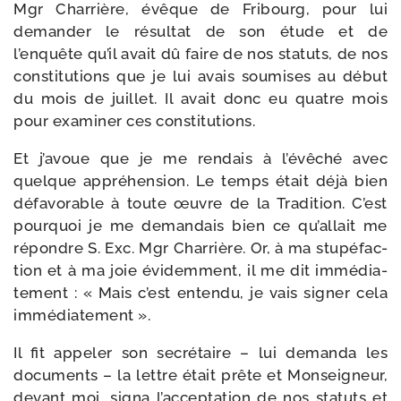
Mgr Charrière, évêque de Fribourg, pour lui
deman­der le résul­tat de son étude et de
l’enquête qu’il avait dû faire de nos sta­tuts, de nos
consti­tu­tions que je lui avais sou­mises au début
du mois de juillet. Il avait donc eu quatre mois
pour exa­mi­ner ces constitutions.
Et j’avoue que je me ren­dais à l’évêché avec
quelque appré­hen­sion. Le temps était déjà bien
défa­vo­rable à toute œuvre de la Tradition. C’est
pour­quoi je me deman­dais bien ce qu’allait me
répondre S. Exc. Mgr Charrière. Or, à ma stu­pé­fac­
tion et à ma joie évi­dem­ment, il me dit immé­dia­
te­ment : « Mais c’est enten­du, je vais signer cela
immédiatement ».
Il fit appe­ler son secré­taire – lui deman­da les
docu­ments – la lettre était prête et Monseigneur,
devant moi, signa l’acceptation de nos sta­tuts et