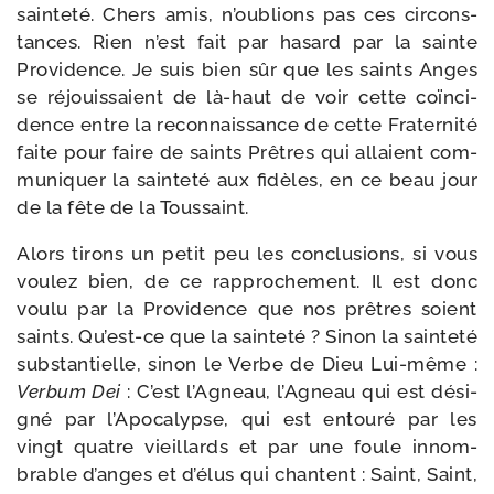
sain­te­té. Chers amis, n’oublions pas ces cir­cons­
tances. Rien n’est fait par hasard par la sainte
Providence. Je suis bien sûr que les saints Anges
se réjouis­saient de là-​haut de voir cette coïn­ci­
dence entre la recon­nais­sance de cette Fraternité
faite pour faire de saints Prêtres qui allaient com­
mu­ni­quer la sain­te­té aux fidèles, en ce beau jour
de la fête de la Toussaint.
Alors tirons un petit peu les conclu­sions, si vous
vou­lez bien, de ce rap­pro­che­ment. Il est donc
vou­lu par la Providence que nos prêtres soient
saints. Qu’est-ce que la sain­te­té ? Sinon la sain­te­té
sub­stan­tielle, sinon le Verbe de Dieu Lui-​même :
Verbum Dei
: C’est l’Agneau, l’Agneau qui est dési­
gné par l’Apocalypse, qui est entou­ré par les
vingt quatre vieillards et par une foule innom­
brable d’anges et d’élus qui chantent : Saint, Saint,