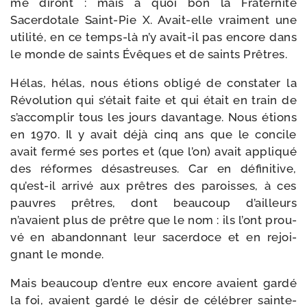
me diront : mais à quoi bon la Fraternité
Sacerdotale Saint-​Pie X. Avait-​elle vrai­ment une
uti­li­té, en ce temps-​là n’y avait-​il pas encore dans
le monde de saints Évêques et de saints Prêtres.
Hélas, hélas, nous étions obli­gé de consta­ter la
Révolution qui s’était faite et qui était en train de
s’accomplir tous les jours davan­tage. Nous étions
en 1970. Il y avait déjà cinq ans que le concile
avait fer­mé ses portes et (que l’on) avait appli­qué
des réformes désas­treuses. Car en défi­ni­tive,
qu’est-il arri­vé aux prêtres des paroisses, à ces
pauvres prêtres, dont beau­coup d’ailleurs
n’avaient plus de prêtre que le nom : ils l’ont prou­
vé en aban­don­nant leur sacer­doce et en rejoi­
gnant le monde.
Mais beau­coup d’entre eux encore avaient gar­dé
la foi, avaient gar­dé le désir de célé­brer sain­te­