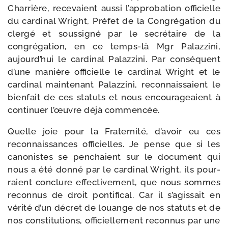
Charrière, rece­vaient aus­si l’approbation offi­cielle
du car­di­nal Wright, Préfet de la Congrégation du
cler­gé et sous­si­gné par le secré­taire de la
congré­ga­tion, en ce temps-​là Mgr Palazzini,
aujourd’hui le car­di­nal Palazzini. Par consé­quent
d’une manière offi­cielle le car­di­nal Wright et le
car­di­nal main­te­nant Palazzini, recon­nais­saient le
bien­fait de ces sta­tuts et nous encou­ra­geaient à
conti­nuer l’œuvre déjà commencée.
Quelle joie pour la Fraternité, d’avoir eu ces
recon­nais­sances offi­cielles. Je pense que si les
cano­nistes se pen­chaient sur le docu­ment qui
nous a été don­né par le car­di­nal Wright, ils pour­
raient conclure effec­ti­ve­ment, que nous sommes
recon­nus de droit pon­ti­fi­cal. Car il s’agissait en
véri­té d’un décret de louange de nos sta­tuts et de
nos consti­tu­tions, offi­ciel­le­ment recon­nus par une