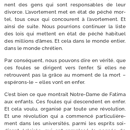
nent des gens qui sont res­pon­sables de leur
divorce. L’avortement met en état de péché mor­
tel, tous ceux qui concourent à l’avortement. Et
ain­si de suite. Nous pour­rions conti­nuer la liste
des lois qui mettent en état de péché habi­tuel
des mil­lions d’âmes. Et cela dans le monde entier,
dans le monde chrétien.
Par consé­quent, nous pou­vons dire en véri­té, que
ces foules se dirigent vers l’enfer. Si elles ne
retrouvent pas la grâce au moment de la mort –
espérons-​le – elles vont en enfer.
C’est bien ce que mon­trait Notre-​Dame de Fatima
aux enfants. Ces foules qui des­cendent en enfer.
Et cela vou­lu, orga­ni­sé par toute une révo­lu­tion.
Et une révo­lu­tion qui a com­men­cé par­ti­cu­liè­re­
ment dans les uni­ver­si­tés, par­mi les esprits soi-​