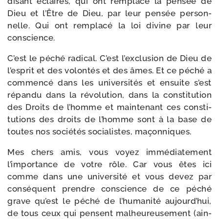
disant éclai­rés, qui ont rem­pla­cé la pen­sée de
Dieu et l’Être de Dieu, par leur pen­sée per­son­
nelle. Qui ont rem­pla­cé la loi divine par leur
conscience.
C’est le péché radi­cal. C’est l’exclusion de Dieu de
l’esprit et des volon­tés et des âmes. Et ce péché a
com­men­cé dans les uni­ver­si­tés et ensuite s’est
répan­du dans la révo­lu­tion, dans la consti­tu­tion
des Droits de l’homme et main­te­nant ces consti­
tu­tions des droits de l’homme sont à la base de
toutes nos socié­tés socia­listes, maçonniques.
Mes chers amis, vous voyez immé­dia­te­ment
l’importance de votre rôle. Car vous êtes ici
comme dans une uni­ver­si­té et vous devez par
consé­quent prendre conscience de ce péché
grave qu’est le péché de l’humanité aujourd’hui,
de tous ceux qui pensent mal­heu­reu­se­ment (ain­