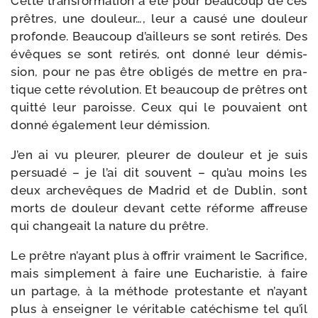
Cette trans­for­ma­tion a été pour beau­coup de ces
prêtres, une dou­leur…, leur a cau­sé une dou­leur
pro­fonde. Beaucoup d’ailleurs se sont reti­rés. Des
évêques se sont reti­rés, ont don­né leur démis­
sion, pour ne pas être obli­gés de mettre en pra­
tique cette révo­lu­tion. Et beau­coup de prêtres ont
quit­té leur paroisse. Ceux qui le pou­vaient ont
don­né éga­le­ment leur démission.
J’en ai vu pleu­rer, pleu­rer de dou­leur et je suis
per­sua­dé – je l’ai dit sou­vent – qu’au moins les
deux arche­vêques de Madrid et de Dublin, sont
morts de dou­leur devant cette réforme affreuse
qui chan­geait la nature du prêtre.
Le prêtre n’ayant plus à offrir vrai­ment le Sacrifice,
mais sim­ple­ment à faire une Eucharistie, à faire
un par­tage, à la méthode pro­tes­tante et n’ayant
plus à ensei­gner le véri­table caté­chisme tel qu’il