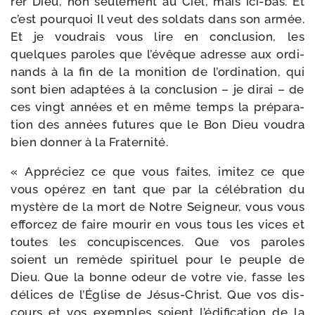
rer Dieu, non seule­ment au Ciel, mais ici-​bas. Et
c’est pour­quoi Il veut des sol­dats dans son armée.
Et je vou­drais vous lire en conclu­sion, les
quelques paroles que l’évêque adresse aux ordi­
nands à la fin de la moni­tion de l’ordination, qui
sont bien adap­tées à la conclu­sion – je dirai – de
ces vingt années et en même temps la pré­pa­ra­
tion des années futures que le Bon Dieu vou­dra
bien don­ner à la Fraternité.
« Appréciez ce que vous faites, imi­tez ce que
vous opé­rez en tant que par la célé­bra­tion du
mys­tère de la mort de Notre Seigneur, vous vous
effor­cez de faire mou­rir en vous tous les vices et
toutes les concu­pis­cences. Que vos paroles
soient un remède spi­ri­tuel pour le peuple de
Dieu. Que la bonne odeur de votre vie, fasse les
délices de l’Église de Jésus-​Christ. Que vos dis­
cours et vos exemples soient l’édification de la