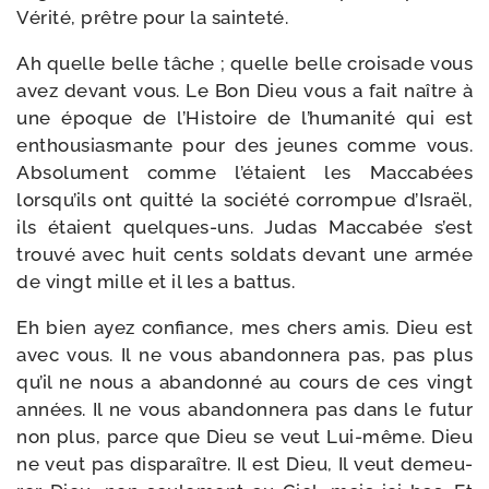
Vérité, prêtre pour la sainteté.
Ah quelle belle tâche ; quelle belle croi­sade vous
avez devant vous. Le Bon Dieu vous a fait naître à
une époque de l’Histoire de l’humanité qui est
enthou­sias­mante pour des jeunes comme vous.
Absolument comme l’étaient les Maccabées
lorsqu’ils ont quit­té la socié­té cor­rom­pue d’Israël,
ils étaient quelques-​uns. Judas Maccabée s’est
trou­vé avec huit cents sol­dats devant une armée
de vingt mille et il les a battus.
Eh bien ayez confiance, mes chers amis. Dieu est
avec vous. Il ne vous aban­don­ne­ra pas, pas plus
qu’il ne nous a aban­don­né au cours de ces vingt
années. Il ne vous aban­don­ne­ra pas dans le futur
non plus, parce que Dieu se veut Lui-​même. Dieu
ne veut pas dis­pa­raître. Il est Dieu, Il veut demeu­