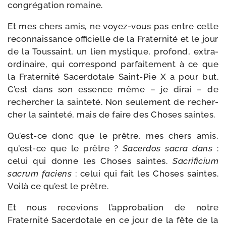
congré­ga­tion romaine.
Et mes chers amis, ne voyez-​vous pas entre cette
recon­nais­sance offi­cielle de la Fraternité et le jour
de la Toussaint, un lien mys­tique, pro­fond, extra­
or­di­naire, qui cor­res­pond par­fai­te­ment à ce que
la Fraternité Sacerdotale Saint-​Pie X a pour but.
C’est dans son essence même – je dirai – de
recher­cher la sain­te­té. Non seule­ment de recher­
cher la sain­te­té, mais de faire des Choses saintes.
Qu’est-ce donc que le prêtre, mes chers amis,
qu’est-ce que le prêtre ?
Sacerdos sacra dans
:
celui qui donne les Choses saintes.
Sacrificium
sacrum faciens
: celui qui fait les Choses saintes.
Voilà ce qu’est le prêtre.
Et nous rece­vions l’approbation de notre
Fraternité Sacerdotale en ce jour de la fête de la