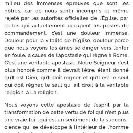
milieu des immenses épreuves que sont les
nôtres, car de nous sen­tir incom­pris et même
reje­té par les auto­ri­tés offi­cielles de l’Église, par
celles qui actuel­le­ment occupent les postes de
com­man­de­ment, c’est une dou­leur immense.
Douleur pour la vita­li­té de l’Église, dou­leur parce
que nous voyons les âmes se diri­ger vers l’enfer
en foule, à cause de l’apostasie qui règne à Rome.
C’est une véri­table apos­ta­sie. Notre Seigneur n’est
plus hono­ré comme Il devrait l’être, étant don­né
qu’Il est Dieu, qu’Il doit régner et qu’Il est le seul
qui doit régner, le seul qui ait droit à la véri­table
reli­gion, à La religion.
Nous voyons cette apos­ta­sie de l’esprit par la
trans­for­ma­tion de cette ver­tu de foi qui n’est plus
une vraie foi ; qui est un sen­ti­ment de la sub­cons­
cience qui se déve­loppe à l’intérieur de l’homme