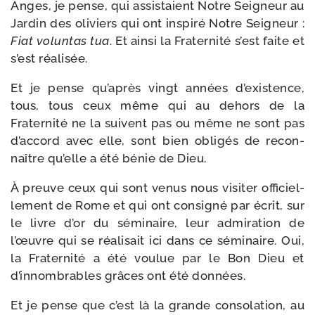
Anges, je pense, qui assis­taient Notre Seigneur au
Jardin des oli­viers qui ont ins­pi­ré Notre Seigneur :
Fiat volun­tas tua
. Et ain­si la Fraternité s’est faite et
s’est réalisée.
Et je pense qu’après vingt années d’existence,
tous, tous ceux même qui au dehors de la
Fraternité ne la suivent pas ou même ne sont pas
d’accord avec elle, sont bien obli­gés de recon­
naître qu’elle a été bénie de Dieu.
À preuve ceux qui sont venus nous visi­ter offi­ciel­
le­ment de Rome et qui ont consi­gné par écrit, sur
le livre d’or du sémi­naire, leur admi­ra­tion de
l’œuvre qui se réa­li­sait ici dans ce sémi­naire. Oui,
la Fraternité a été vou­lue par le Bon Dieu et
d’innombrables grâces ont été données.
Et je pense que c’est là la grande conso­la­tion, au