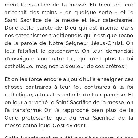
ment le Sacrifice de la messe. Eh bien, on leur
arra­chait des mains – en quelque sorte – et le
Saint Sacrifice de la messe et leur caté­chisme.
Donc cette parole de Dieu qui est ins­crite dans
nos caté­chismes tra­di­tion­nels qui n’est que l’écho
de la parole de Notre Seigneur Jésus-​Christ. On
leur fal­si­fiait le caté­chisme. On leur deman­dait
d’enseigner une autre foi, qui n’est plus la foi
catho­lique. Imaginez la dou­leur de ces prêtres !
Et on les force encore aujourd’hui à ensei­gner ces
choses contraires à leur foi, contraires à la foi
catho­lique, à tous les enfants de leur paroisse. Et
on leur a arra­ché le Saint Sacrifice de la messe, on
l’a trans­for­mé. On l’a rap­pro­ché bien plus de la
Cène pro­tes­tante que du vrai Sacrifice de la
messe catho­lique. C’est évident.