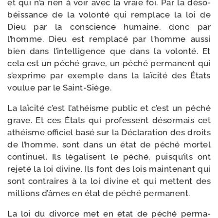
et qui n’a rien à voir avec la vraie foi. Par la déso­
béis­sance de la volon­té qui rem­place la loi de
Dieu par la conscience humaine, donc par
l’homme. Dieu est rem­pla­cé par l’homme aus­si
bien dans l’intelligence que dans la volon­té. Et
cela est un péché grave, un péché per­ma­nent qui
s’exprime par exemple dans la laï­ci­té des États
vou­lue par le Saint-Siège.
La laï­ci­té c’est l’athéisme public et c’est un péché
grave. Et ces États qui pro­fessent désor­mais cet
athéisme offi­ciel basé sur la Déclaration des droits
de l’homme, sont dans un état de péché mor­tel
conti­nuel. Ils léga­lisent le péché, puisqu’ils ont
reje­té la loi divine. Ils font des lois main­te­nant qui
sont contraires à la loi divine et qui mettent des
mil­lions d’âmes en état de péché permanent.
La loi du divorce met en état de péché per­ma­