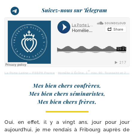
Suivez-nous sur Telegram
er
La Porte Latine – FSSPX France
·
Homélie à Écône, 1
nov. 90, Toussaint et 20 ans de la Fraternité
Mes bien chers confrères,
Mes bien chers sémi­na­ristes,
Mes bien chers frères,
Oui, en effet, il y a vingt ans, jour pour jour
aujourd’hui, je me ren­dais à Fribourg auprès de