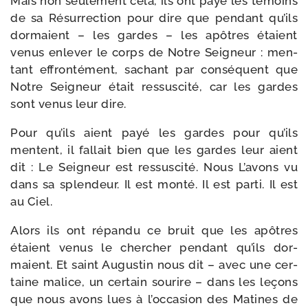
Mais non seule­ment cela, ils ont payé les témoins
de sa Résurrection pour dire que pen­dant qu’ils
dor­maient – les gardes – les apôtres étaient
venus enle­ver le corps de Notre Seigneur : men­
tant effron­té­ment, sachant par consé­quent que
Notre Seigneur était res­sus­ci­té, car les gardes
sont venus leur dire.
Pour qu’ils aient payé les gardes pour qu’ils
mentent, il fal­lait bien que les gardes leur aient
dit : Le Seigneur est res­sus­ci­té. Nous L’avons vu
dans sa splen­deur. Il est mon­té. Il est par­ti. Il est
au Ciel.
Alors ils ont répan­du ce bruit que les apôtres
étaient venus le cher­cher pen­dant qu’ils dor­
maient. Et saint Augustin nous dit – avec une cer­
taine malice, un cer­tain sou­rire – dans les leçons
que nous avons lues à l’occasion des Matines de