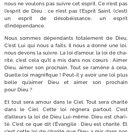
nous ne vou­lons pas suivre cet esprit. Ce n’est pas
l’esprit de Dieu ; ce n’est pas l’Esprit Saint, (c’est)
un esprit de déso­béis­sance, un esprit
d’indépendance.
Nous sommes dépen­dants tota­le­ment de Dieu.
C’est Lui qui nous a faits. Il nous a don­né une loi,
nous devons la suivre. La loi d’amour, la loi de cha­
ri­té, c’est cela qu’Il a mis dans nos cœurs : Aimer
Dieu, aimer son pro­chain. Tout se ramène à cela.
Quelle loi magni­fique ! Peut-​il y avoir une loi plus
belle qu’aimer Dieu et aimer son pro­chain
pour Dieu ?
Et tout sera amour dans le Ciel. Tout sera cha­ri­té
dans le Ciel. Cette loi régne­ra par­tout. C’est
d’ailleurs la loi de Dieu Lui-​même. Dieu est cha­ri­
té. C’est ce que dit l’Évangile : Dieu est cha­ri­té. Et
c’est cette loi de cha­ri­té que Dieu a mis dans nos