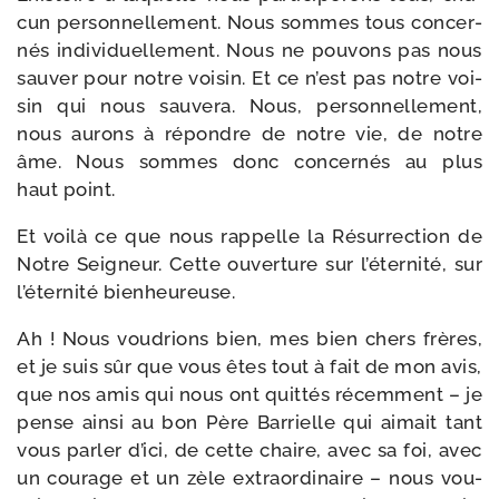
cun per­son­nel­le­ment. Nous sommes tous concer­
nés indi­vi­duel­le­ment. Nous ne pou­vons pas nous
sau­ver pour notre voi­sin. Et ce n’est pas notre voi­
sin qui nous sau­ve­ra. Nous, per­son­nel­le­ment,
nous aurons à répondre de notre vie, de notre
âme. Nous sommes donc concer­nés au plus
haut point.
Et voi­là ce que nous rap­pelle la Résurrection de
Notre Seigneur. Cette ouver­ture sur l’éternité, sur
l’éternité bienheureuse.
Ah ! Nous vou­drions bien, mes bien chers frères,
et je suis sûr que vous êtes tout à fait de mon avis,
que nos amis qui nous ont quit­tés récem­ment – je
pense ain­si au bon Père Barrielle qui aimait tant
vous par­ler d’ici, de cette chaire, avec sa foi, avec
un cou­rage et un zèle extra­or­di­naire – nous vou­