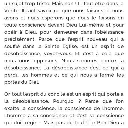
un sujet trop triste. Mais non ! IL faut être dans la
Vérité. Il faut savoir ce que nous fai­sons et nous
avons et nous espé­rons que nous le fai­sons en
toute conscience devant Dieu Lui-​même et pour
obéir à Dieu, pour demeu­rer dans l’obéissance
pré­ci­sé­ment. Parce que l’esprit nou­veau qui a
souf­flé dans la Sainte Église, est un esprit de
déso­béis­sance, voyez-​vous. Et c’est à cela que
nous nous oppo­sons. Nous sommes contre la
déso­béis­sance. La déso­béis­sance c’est ce qui a
per­du les hommes et ce qui nous a fer­mé les
portes du Ciel.
Or, tout l’esprit du concile est un esprit qui porte à
la déso­béis­sance. Pourquoi ? Parce que l’on
exalte la conscience, la conscience de l’homme.
L’homme a sa conscience et c’est sa conscience
qui doit régir. – Mais pas du tout ! Le Bon Dieu a