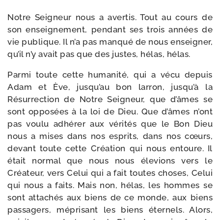
Notre Seigneur nous a aver­tis. Tout au cours de
son ensei­gne­ment, pen­dant ses trois années de
vie publique. Il n’a pas man­qué de nous ensei­gner,
qu’il n’y avait pas que des justes, hélas, hélas.
Parmi toute cette huma­ni­té, qui a vécu depuis
Adam et Ève, jusqu’au bon lar­ron, jusqu’à la
Résurrection de Notre Seigneur, que d’âmes se
sont oppo­sées à la loi de Dieu. Que d’âmes n’ont
pas vou­lu adhé­rer aux véri­tés que le Bon Dieu
nous a mises dans nos esprits, dans nos cœurs,
devant toute cette Création qui nous entoure. Il
était nor­mal que nous nous éle­vions vers le
Créateur, vers Celui qui a fait toutes choses, Celui
qui nous a faits. Mais non, hélas, les hommes se
sont atta­chés aux biens de ce monde, aux biens
pas­sa­gers, mépri­sant les biens éter­nels. Alors,