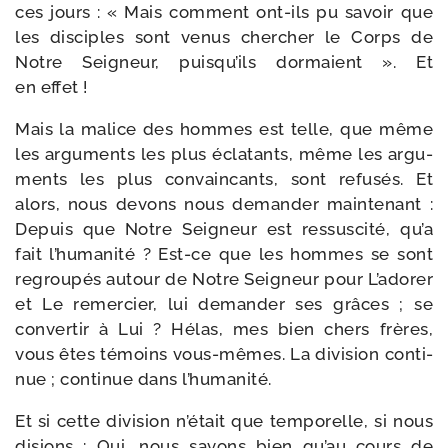
ces jours : « Mais com­ment ont-​ils pu savoir que
les dis­ciples sont venus cher­cher le Corps de
Notre Seigneur, puisqu’ils dor­maient ». Et
en effet !
Mais la malice des hommes est telle, que même
les argu­ments les plus écla­tants, même les argu­
ments les plus convain­cants, sont refu­sés. Et
alors, nous devons nous deman­der main­te­nant :
Depuis que Notre Seigneur est res­sus­ci­té, qu’a
fait l’humanité ? Est-​ce que les hommes se sont
regrou­pés autour de Notre Seigneur pour L’adorer
et Le remer­cier, lui deman­der ses grâces ; se
conver­tir à Lui ? Hélas, mes bien chers frères,
vous êtes témoins vous-​mêmes. La divi­sion conti­
nue ; conti­nue dans l’humanité.
Et si cette divi­sion n’était que tem­po­relle, si nous
disions : Oui, nous savons bien qu’au cours de