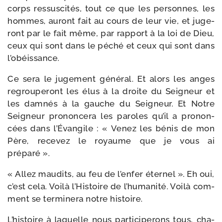
corps res­sus­ci­tés, tout ce que les per­sonnes, les
hommes, auront fait au cours de leur vie, et juge­
ront par le fait même, par rap­port à la loi de Dieu,
ceux qui sont dans le péché et ceux qui sont dans
l’obéissance.
Ce sera le juge­ment géné­ral. Et alors les anges
regrou­pe­ront les élus à la droite du Seigneur et
les dam­nés à la gauche du Seigneur. Et Notre
Seigneur pro­non­ce­ra les paroles qu’il a pro­non­
cées dans l’Évangile : « Venez les bénis de mon
Père, rece­vez le royaume que je vous ai
préparé ».
« Allez mau­dits, au feu de l’enfer éter­nel ». Eh oui,
c’est cela. Voilà l’Histoire de l’humanité. Voilà com­
ment se ter­mi­ne­ra notre histoire.
L’histoire à laquelle nous par­ti­ci­pe­rons tous, cha­