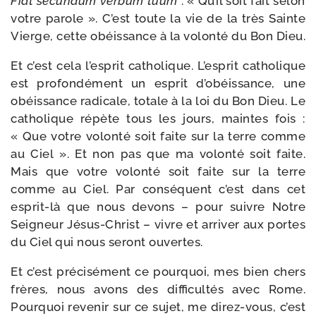
Fiat secun­dum ver­bum tuum
: « Qu’il soit fait selon
votre parole ». C’est toute la vie de la très Sainte
Vierge, cette obéis­sance à la volon­té du Bon Dieu.
Et c’est cela l’esprit catho­lique. L’esprit catho­lique
est pro­fon­dé­ment un esprit d’obéissance, une
obéis­sance radi­cale, totale à la loi du Bon Dieu. Le
catho­lique répète tous les jours, maintes fois :
« Que votre volon­té soit faite sur la terre comme
au Ciel ». Et non pas que ma volon­té soit faite.
Mais que votre volon­té soit faite sur la terre
comme au Ciel. Par consé­quent c’est dans cet
esprit-​là que nous devons – pour suivre Notre
Seigneur Jésus-​Christ – vivre et arri­ver aux portes
du Ciel qui nous seront ouvertes.
Et c’est pré­ci­sé­ment ce pour­quoi, mes bien chers
frères, nous avons des dif­fi­cul­tés avec Rome.
Pourquoi reve­nir sur ce sujet, me direz-​vous, c’est