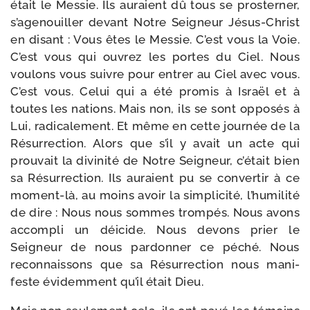
était le Messie. Ils auraient dû tous se pros­ter­ner,
s’agenouiller devant Notre Seigneur Jésus-​Christ
en disant : Vous êtes le Messie. C’est vous la Voie.
C’est vous qui ouvrez les portes du Ciel. Nous
vou­lons vous suivre pour entrer au Ciel avec vous.
C’est vous. Celui qui a été pro­mis à Israël et à
toutes les nations. Mais non, ils se sont oppo­sés à
Lui, radi­ca­le­ment. Et même en cette jour­née de la
Résurrection. Alors que s’il y avait un acte qui
prou­vait la divi­ni­té de Notre Seigneur, c’était bien
sa Résurrection. Ils auraient pu se conver­tir à ce
moment-​là, au moins avoir la sim­pli­ci­té, l’humilité
de dire : Nous nous sommes trom­pés. Nous avons
accom­pli un déi­cide. Nous devons prier le
Seigneur de nous par­don­ner ce péché. Nous
recon­nais­sons que sa Résurrection nous mani­
feste évi­dem­ment qu’il était Dieu.