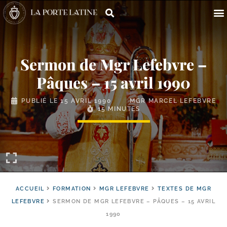
Sermon de Mgr Lefebvre –
Pâques – 15 avril 1990
PUBLIÉ LE
15 AVRIL 1990
MGR MARCEL LEFEBVRE
15 MINUTES
ACCUEIL
FORMATION
MGR LEFEBVRE
TEXTES DE MGR
LEFEBVRE
SERMON DE MGR LEFEBVRE – PÂQUES – 15 AVRIL
1990