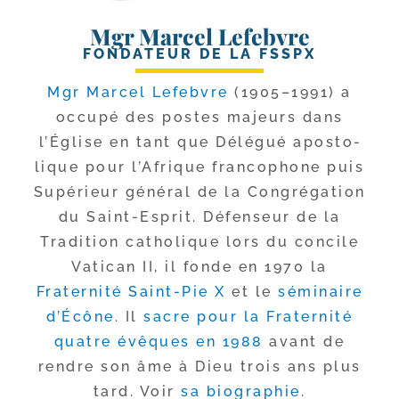
Mgr Marcel Lefebvre
FONDATEUR DE LA FSSPX
Mgr Marcel Lefebvre
(1905–1991) a
occu­pé des postes majeurs dans
l’Église en tant que Délégué apos­to­
lique pour l’Afrique fran­co­phone puis
Supérieur géné­ral de la Congrégation
du Saint-​Esprit. Défenseur de la
Tradition catho­lique lors du concile
Vatican II, il fonde en 1970 la
Fraternité Saint-​Pie X
et le
sémi­naire
d’Écône
. Il
sacre pour la Fraternité
quatre évêques en 1988
avant de
rendre son âme à Dieu trois ans plus
tard. Voir
sa bio­gra­phie
.