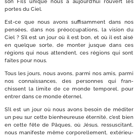
son Fils unique nous a aujourd’hui rou­vert les
portes du Ciel.
Est-​ce que nous avons suf­fi­sam­ment dans nos
pen­sées, dans nos pré­oc­cu­pa­tions, la vision du
Ciel ? S’il est un jour où il est bon, et où il est aisé
en quelque sorte, de mon­ter jusque dans ces
régions qui nous attendent, ces régions qui sont
faites pour nous.
Tous les jours, nous avons, par­mi nos amis, par­mi
nos connais­sances, des per­sonnes qui fran­
chissent la limite de ce monde tem­po­rel, pour
entrer dans ce monde éternel.
S’il est un jour où nous avons besoin de médi­ter
un peu sur cette bien­heu­reuse éter­ni­té, c’est bien
en cette fête de Pâques, où Jésus, res­sus­ci­tant,
nous mani­feste même cor­po­rel­le­ment, exté­rieu­