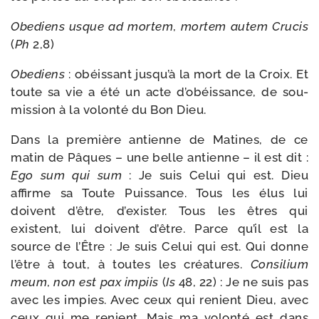
Obediens usque ad mor­tem
,
mor­tem autem Crucis
(
Ph
2,8)
Obediens
: obéis­sant jusqu’à la mort de la Croix. Et
toute sa vie a été un acte d’obéissance, de sou­
mis­sion à la volon­té du Bon Dieu.
Dans la pre­mière antienne de Matines, de ce
matin de Pâques – une belle antienne – il est dit :
Ego sum qui sum
: Je suis Celui qui est. Dieu
affirme sa Toute Puissance. Tous les élus lui
doivent d’être, d’exister. Tous les êtres qui
existent, lui doivent d’être. Parce qu’il est la
source de l’Être : Je suis Celui qui est. Qui donne
l’être à tout, à toutes les créa­tures.
Consilium
meum
,
non est pax impiis
(
Is
48, 22) : Je ne suis pas
avec les impies. Avec ceux qui renient Dieu, avec
ceux qui me renient. Mais ma volon­té est dans