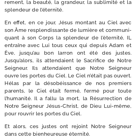
re­ment, la beau­té, la gran­deur, la subli­mi­té et la
splen­deur de l’éternité.
En effet, en ce jour, Jésus mon­tant au Ciel avec
son Âme res­plen­dis­sante de lumière et com­mu­ni­
quant à son Corps la splen­deur de l’éternité, IL
entraîne avec Lui tous ceux qui depuis Adam et
Ève, jusqu’au bon lar­ron ont été des justes.
Jusqu’alors, ils atten­daient le Sacrifice de Notre
Seigneur. Ils atten­daient que Notre Seigneur
ouvre les portes du Ciel. Le Ciel n’était pas ouvert.
Hélas par la déso­béis­sance de nos pre­miers
parents, le Ciel était fer­mé, fer­mé pour toute
l’humanité. Il a fal­lu la mort, la Résurrection de
Notre Seigneur Jésus-​Christ, de Dieu Lui-​même,
pour rou­vrir les portes du Ciel.
Et alors, ces justes ont rejoint Notre Seigneur
dans cette bien­heu­reuse éternité.