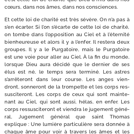
cœurs, dans nos âmes, dans nos consciences.
Et cette loi de cha­ri­té est très sévère. On n’a pas à
s’en écar­ter. Si l’on s’écarte de cette loi de cha­ri­té,
on tombe dans l’opposition au Ciel et à l’éternité
bien­heu­reuse et alors il y a l’enfer. Il res­te­ra deux
groupes. Il y a le Purgatoire, mais le Purgatoire
est une voie pour aller au Ciel. À la fin du monde,
lorsque Dieu aura déci­dé que le der­nier de ses
élus est né, le temps sera ter­mi­né. Les astres
s’arrêteront dans leur course. Les anges vien­
dront, son­ne­ront de la trom­pette et les corps res­
sus­ci­te­ront. Les corps de ceux qui sont main­te­
nant au Ciel, qui sont aus­si, hélas, en enfer. Les
corps res­sus­ci­te­ront et vien­dra le juge­ment géné­
ral, Jugement géné­ral que saint Thomas
explique : Une lumière par­ti­cu­lière sera don­née à
chaque âme pour voir à tra­vers les âmes et les