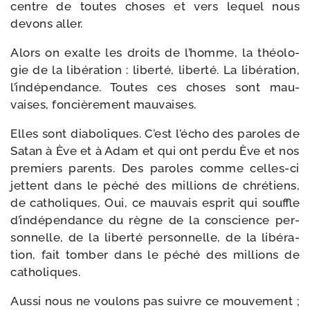
centre de toutes choses et vers lequel nous
devons aller.
Alors on exalte les droits de l’homme, la théo­lo­
gie de la libé­ra­tion : liber­té, liber­té. La libé­ra­tion,
l’indépendance. Toutes ces choses sont mau­
vaises, fon­ciè­re­ment mauvaises.
Elles sont dia­bo­liques. C’est l’écho des paroles de
Satan à Ève et à Adam et qui ont per­du Ève et nos
pre­miers parents. Des paroles comme celles-​ci
jettent dans le péché des mil­lions de chré­tiens,
de catho­liques, Oui, ce mau­vais esprit qui souffle
d’indépendance du règne de la conscience per­
son­nelle, de la liber­té per­son­nelle, de la libé­ra­
tion, fait tom­ber dans le péché des mil­lions de
catholiques.
Aussi nous ne vou­lons pas suivre ce mou­ve­ment ;