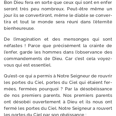
Bon Dieu fera en sorte que ceux qui sont en enfer
seront très peu nom­breux. Peut-​être même un
jour ils se conver­ti­ront, même le diable se conver­
ti­ra et tout le monde sera réuni dans l’éternité
bienheureuse.
De l’imagination et des men­songes qui sont
néfastes ! Parce que pré­ci­sé­ment la crainte de
l’enfer, garde les hommes dans l’observance des
com­man­de­ments de Dieu. Car c’est cela voyez-​
vous qui est essentiel.
Qu’est-ce qui a per­mis à Notre Seigneur de rou­vrir
les portes du Ciel, portes du Ciel qui étaient fer­
mées, fer­mées pour­quoi ? Par la déso­béis­sance
de nos pre­miers parents. Nos pre­miers parents
ont déso­béi ouver­te­ment à Dieu et ils nous ont
fer­mé les portes du Ciel. Notre Seigneur a rou­vert
les portes du Ciel par son obéissance :