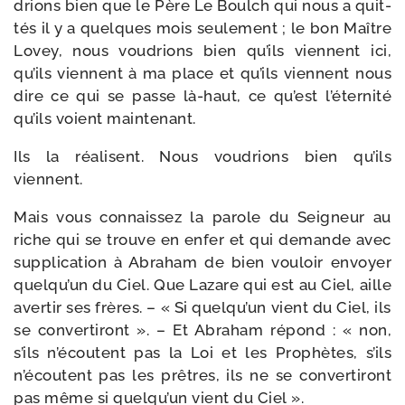
drions bien que le Père Le Boulch qui nous a quit­
tés il y a quelques mois seule­ment ; le bon Maître
Lovey, nous vou­drions bien qu’ils viennent ici,
qu’ils viennent à ma place et qu’ils viennent nous
dire ce qui se passe là-​haut, ce qu’est l’éternité
qu’ils voient maintenant.
Ils la réa­lisent. Nous vou­drions bien qu’ils
viennent.
Mais vous connais­sez la parole du Seigneur au
riche qui se trouve en enfer et qui demande avec
sup­pli­ca­tion à Abraham de bien vou­loir envoyer
quelqu’un du Ciel. Que Lazare qui est au Ciel, aille
aver­tir ses frères. – « Si quelqu’un vient du Ciel, ils
se conver­ti­ront ». – Et Abraham répond : « non,
s’ils n’écoutent pas la Loi et les Prophètes, s’ils
n’écoutent pas les prêtres, ils ne se conver­ti­ront
pas même si quelqu’un vient du Ciel ».