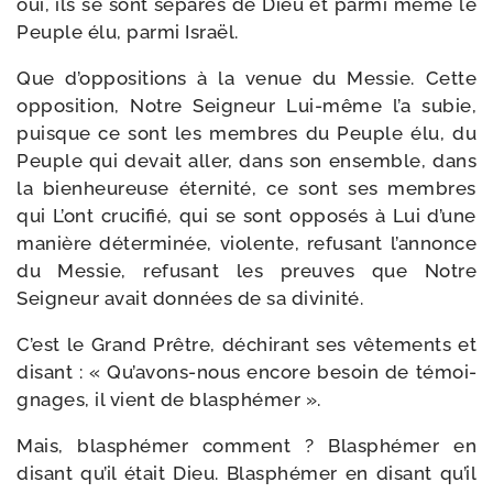
oui, ils se sont sépa­rés de Dieu et par­mi même le
Peuple élu, par­mi Israël.
Que d’oppositions à la venue du Messie. Cette
oppo­si­tion, Notre Seigneur Lui-​même l’a subie,
puisque ce sont les membres du Peuple élu, du
Peuple qui devait aller, dans son ensemble, dans
la bien­heu­reuse éter­ni­té, ce sont ses membres
qui L’ont cru­ci­fié, qui se sont oppo­sés à Lui d’une
manière déter­mi­née, vio­lente, refu­sant l’annonce
du Messie, refu­sant les preuves que Notre
Seigneur avait don­nées de sa divinité.
C’est le Grand Prêtre, déchi­rant ses vête­ments et
disant : « Qu’avons-nous encore besoin de témoi­
gnages, il vient de blasphémer ».
Mais, blas­phé­mer com­ment ? Blasphémer en
disant qu’il était Dieu. Blasphémer en disant qu’il