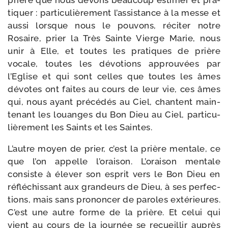
prière que nous devons beau­coup esti­mer et pra­
ti­quer : par­ti­cu­liè­re­ment l’assistance à la messe et
aus­si lorsque nous le pou­vons, réci­ter notre
Rosaire, prier la Très Sainte Vierge Marie, nous
unir à Elle, et toutes les pra­tiques de prière
vocale, toutes les dévo­tions approu­vées par
l’Eglise et qui sont celles que toutes les âmes
dévotes ont faites au cours de leur vie, ces âmes
qui, nous ayant pré­cé­dés au Ciel, chantent main­
te­nant les louanges du Bon Dieu au Ciel, par­ti­cu­
liè­re­ment les Saints et les Saintes.
L’autre moyen de prier, c’est la prière men­tale, ce
que l’on appelle l’oraison. L’oraison men­tale
consiste à éle­ver son esprit vers le Bon Dieu en
réflé­chis­sant aux gran­deurs de Dieu, à ses per­fec­
tions, mais sans pro­non­cer de paroles exté­rieures.
C’est une autre forme de la prière. Et celui qui
vient au cours de la jour­née se recueillir auprès