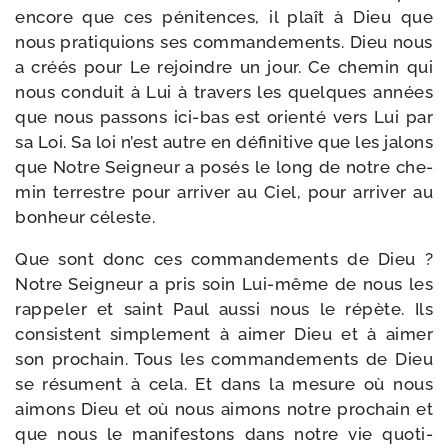
encore que ces péni­tences, il plaît à Dieu que
nous pra­ti­quions ses com­man­de­ments. Dieu nous
a créés pour Le rejoindre un jour. Ce che­min qui
nous conduit à Lui à tra­vers les quelques années
que nous pas­sons ici-​bas est orien­té vers Lui par
sa Loi. Sa loi n’est autre en défi­ni­tive que les jalons
que Notre Seigneur a posés le long de notre che­
min ter­restre pour arri­ver au Ciel, pour arri­ver au
bon­heur céleste.
Que sont donc ces com­man­de­ments de Dieu ?
Notre Seigneur a pris soin Lui-​même de nous les
rap­pe­ler et saint Paul aus­si nous le répète. Ils
consistent sim­ple­ment à aimer Dieu et à aimer
son pro­chain. Tous les com­man­de­ments de Dieu
se résument à cela. Et dans la mesure où nous
aimons Dieu et où nous aimons notre pro­chain et
que nous le mani­fes­tons dans notre vie quo­ti­