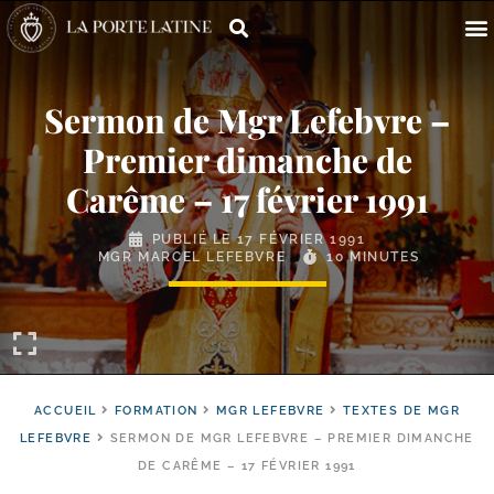
Sermon de Mgr Lefebvre –
Premier dimanche de
Carême – 17 février 1991
PUBLIÉ LE
17 FÉVRIER 1991
MGR MARCEL LEFEBVRE
10 MINUTES
ACCUEIL
FORMATION
MGR LEFEBVRE
TEXTES DE MGR
LEFEBVRE
SERMON DE MGR LEFEBVRE – PREMIER DIMANCHE
DE CARÊME – 17 FÉVRIER 1991