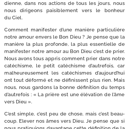
dienne, dans nos actions de tous les jours, nous
nous diri­geons pai­si­ble­ment vers le bon­heur
du Ciel.
Comment mani­fes­ter d’une manière par­ti­cu­lière
notre amour envers le Bon Dieu ? Je pense que la
manière la plus pro­fonde, la plus essen­tielle de
mani­fes­ter notre amour au Bon Dieu c’est de prier.
Nous avons tous appris com­ment prier dans notre
caté­chisme, le petit caté­chisme d’autrefois, car
mal­heu­reu­se­ment les caté­chismes d’aujourd’hui
ont tout défor­mé et ne défi­nissent plus rien. Mais
nous, nous gar­dons la bonne défi­ni­tion du temps
d’autrefois : « La prière est une élé­va­tion de l’âme
vers Dieu ».
C’est simple, c’est peu de chose, mais c’est beau­
coup. Elever nos âmes vers Dieu. Je pense que si
nous pra­ti­quions davan­tage cette défi­ni­tion de la