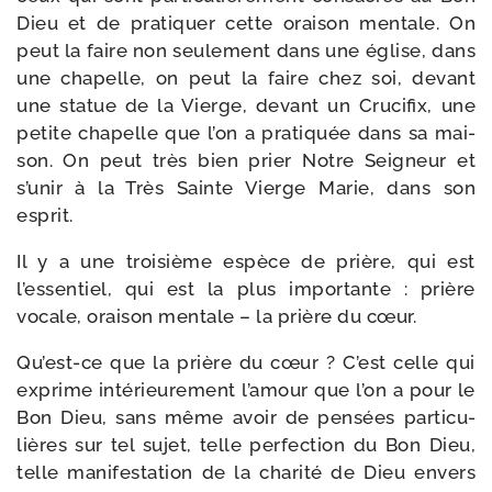
Dieu et de pra­ti­quer cette orai­son men­tale. On
peut la faire non seule­ment dans une église, dans
une cha­pelle, on peut la faire chez soi, devant
une sta­tue de la Vierge, devant un Crucifix, une
petite cha­pelle que l’on a pra­ti­quée dans sa mai­
son. On peut très bien prier Notre Seigneur et
s’unir à la Très Sainte Vierge Marie, dans son
esprit.
Il y a une troi­sième espèce de prière, qui est
l’essentiel, qui est la plus impor­tante : prière
vocale, orai­son men­tale – la prière du cœur.
Qu’est-ce que la prière du cœur ? C’est celle qui
exprime inté­rieu­re­ment l’amour que l’on a pour le
Bon Dieu, sans même avoir de pen­sées par­ti­cu­
lières sur tel sujet, telle per­fec­tion du Bon Dieu,
telle mani­fes­ta­tion de la cha­ri­té de Dieu envers