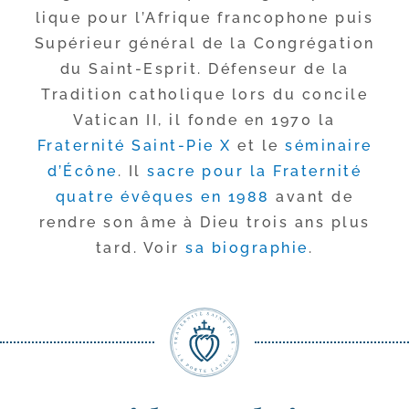
lique pour l’Afrique fran­co­phone puis
Supérieur géné­ral de la Congrégation
du Saint-​Esprit. Défenseur de la
Tradition catho­lique lors du concile
Vatican II, il fonde en 1970 la
Fraternité Saint-​Pie X
et le
sémi­naire
d’Écône
. Il
sacre pour la Fraternité
quatre évêques en 1988
avant de
rendre son âme à Dieu trois ans plus
tard. Voir
sa bio­gra­phie
.