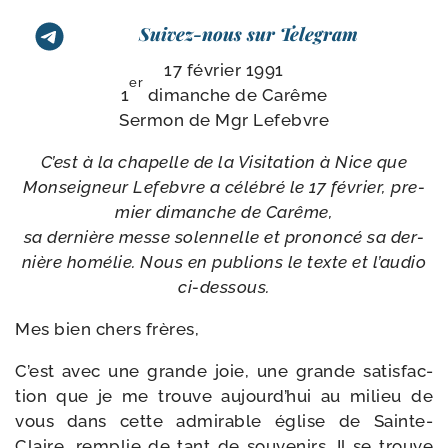
Suivez-nous sur Telegram
17 février 1991
er
1
dimanche de Carême
Sermon de Mgr Lefebvre
C’est à la cha­pelle de la Visitation à Nice que
Monseigneur Lefebvre a célé­bré le 17 février, pre­
mier dimanche de Carême,
sa der­nière messe solen­nelle et pro­non­cé sa der­
nière homé­lie. Nous en publions le texte et l’au­dio
ci-dessous.
Mes bien chers frères,
C’est avec une grande joie, une grande satis­fac­
tion que je me trouve aujourd’hui au milieu de
vous dans cette admi­rable église de Sainte-​
Claire, rem­plie de tant de sou­ve­nirs. Il se trouve