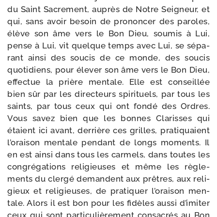
du Saint Sacrement, auprès de Notre Seigneur, et
qui, sans avoir besoin de pro­non­cer des paroles,
élève son âme vers le Bon Dieu, sou­mis à Lui,
pense à Lui, vit quelque temps avec Lui, se sépa­
rant ain­si des sou­cis de ce monde, des sou­cis
quo­ti­diens, pour éle­ver son âme vers le Bon Dieu,
effec­tue la prière men­tale. Elle est conseillée
bien sûr par les direc­teurs spi­ri­tuels, par tous les
saints, par tous ceux qui ont fon­dé des Ordres.
Vous savez bien que les bonnes Clarisses qui
étaient ici avant, der­rière ces grilles, pra­ti­quaient
l’oraison men­tale pen­dant de longs moments. Il
en est ain­si dans tous les car­mels, dans toutes les
congré­ga­tions reli­gieuses et même les règle­
ments du cler­gé demandent aux prêtres, aux reli­
gieux et reli­gieuses, de pra­ti­quer l’oraison men­
tale. Alors il est bon pour les fidèles aus­si d’imiter
ceux qui sont par­ti­cu­liè­re­ment consa­crés au Bon