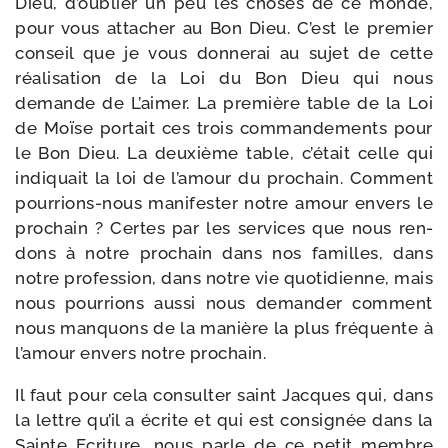
Dieu, d’oublier un peu les choses de ce monde,
pour vous atta­cher au Bon Dieu. C’est le pre­mier
conseil que je vous don­ne­rai au sujet de cette
réa­li­sa­tion de la Loi du Bon Dieu qui nous
demande de L’aimer. La pre­mière table de la Loi
de Moïse por­tait ces trois com­man­de­ments pour
le Bon Dieu. La deuxième table, c’était celle qui
indi­quait la loi de l’amour du pro­chain. Comment
pourrions-​nous mani­fes­ter notre amour envers le
pro­chain ? Certes par les ser­vices que nous ren­
dons à notre pro­chain dans nos familles, dans
notre pro­fes­sion, dans notre vie quo­ti­dienne, mais
nous pour­rions aus­si nous deman­der com­ment
nous man­quons de la manière la plus fré­quente à
l’amour envers notre prochain.
Il faut pour cela consul­ter saint Jacques qui, dans
la lettre qu’il a écrite et qui est consi­gnée dans la
Sainte Ecriture, nous parle de ce petit membre