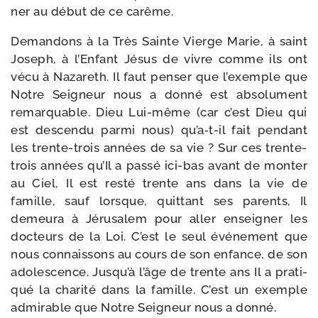
ner au début de ce carême.
Demandons à la Très Sainte Vierge Marie, à saint
Joseph, à l’Enfant Jésus de vivre comme ils ont
vécu à Nazareth. Il faut pen­ser que l’exemple que
Notre Seigneur nous a don­né est abso­lu­ment
remar­quable. Dieu Lui-​même (car c’est Dieu qui
est des­cen­du par­mi nous) qu’a‑t-il fait pen­dant
les trente-​trois années de sa vie ? Sur ces trente-​
trois années qu’Il a pas­sé ici-​bas avant de mon­ter
au Ciel, Il est res­té trente ans dans la vie de
famille, sauf lorsque, quit­tant ses parents, Il
demeu­ra à Jérusalem pour aller ensei­gner les
doc­teurs de la Loi. C’est le seul évé­ne­ment que
nous connais­sons au cours de son enfance, de son
ado­les­cence. Jusqu’à l’âge de trente ans Il a pra­ti­
qué la cha­ri­té dans la famille. C’est un exemple
admi­rable que Notre Seigneur nous a donné.