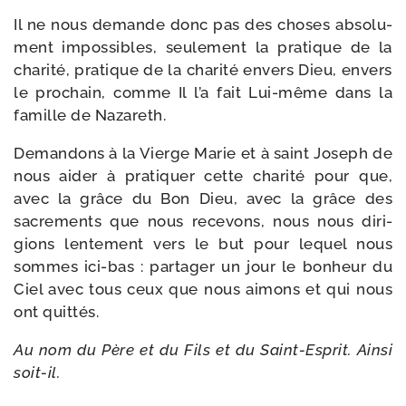
Il ne nous demande donc pas des choses abso­lu­
ment impos­sibles, seule­ment la pra­tique de la
cha­ri­té, pra­tique de la cha­ri­té envers Dieu, envers
le pro­chain, comme Il l’a fait Lui-​même dans la
famille de Nazareth.
Demandons à la Vierge Marie et à saint Joseph de
nous aider à pra­ti­quer cette cha­ri­té pour que,
avec la grâce du Bon Dieu, avec la grâce des
sacre­ments que nous rece­vons, nous nous diri­
gions len­te­ment vers le but pour lequel nous
sommes ici-​bas : par­ta­ger un jour le bon­heur du
Ciel avec tous ceux que nous aimons et qui nous
ont quittés.
Au nom du Père et du Fils et du Saint-​Esprit. Ainsi
soit-il.