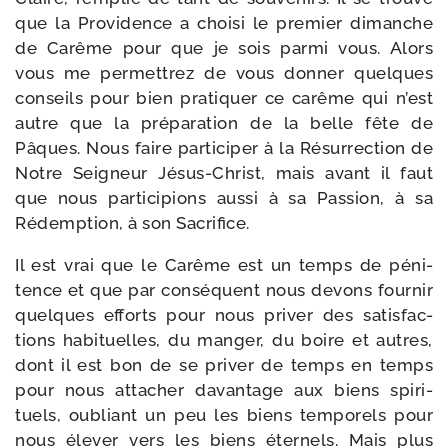
que la Providence a choi­si le pre­mier dimanche
de Carême pour que je sois par­mi vous. Alors
vous me per­met­trez de vous don­ner quelques
conseils pour bien pra­ti­quer ce carême qui n’est
autre que la pré­pa­ra­tion de la belle fête de
Pâques. Nous faire par­ti­ci­per à la Résurrection de
Notre Seigneur Jésus-​Christ, mais avant il faut
que nous par­ti­ci­pions aus­si à sa Passion, à sa
Rédemption, à son Sacrifice.
Il est vrai que le Carême est un temps de péni­
tence et que par consé­quent nous devons four­nir
quelques efforts pour nous pri­ver des satis­fac­
tions habi­tuelles, du man­ger, du boire et autres,
dont il est bon de se pri­ver de temps en temps
pour nous atta­cher davan­tage aux biens spi­ri­
tuels, oubliant un peu les biens tem­po­rels pour
nous éle­ver vers les biens éter­nels. Mais plus