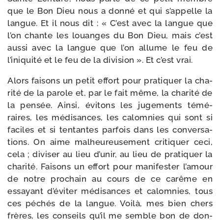
que le Bon Dieu nous a don­né et qui s’appelle la
langue. Et il nous dit : « C’est avec la langue que
l’on chante les louanges du Bon Dieu, mais c’est
aus­si avec la langue que l’on allume le feu de
l’iniquité et le feu de la divi­sion ». Et c’est vrai.
Alors fai­sons un petit effort pour pra­ti­quer la cha­
ri­té de la parole et, par le fait même, la cha­ri­té de
la pen­sée. Ainsi, évi­tons les juge­ments témé­
raires, les médi­sances, les calom­nies qui sont si
faciles et si ten­tantes par­fois dans les conver­sa­
tions. On aime mal­heu­reu­se­ment cri­ti­quer ceci,
cela ; divi­ser au lieu d’unir, au lieu de pra­ti­quer la
cha­ri­té. Faisons un effort pour mani­fes­ter l’amour
de notre pro­chain au cours de ce carême en
essayant d’éviter médi­sances et calom­nies, tous
ces péchés de la langue. Voilà, mes bien chers
frères, les conseils qu’il me semble bon de don­