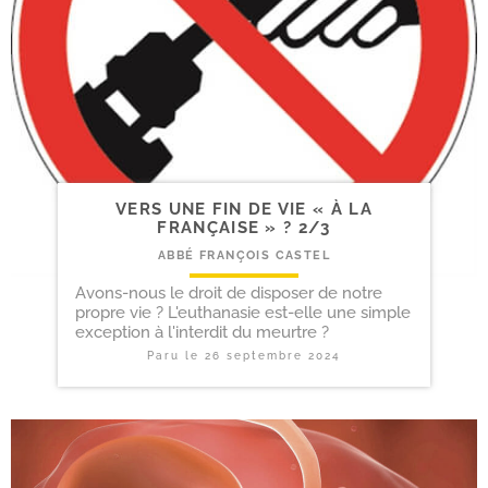
VERS UNE FIN DE VIE « À LA
FRANÇAISE » ? 2/​3
ABBÉ FRANÇOIS CASTEL
Avons-nous le droit de disposer de notre
propre vie ? L'euthanasie est-elle une simple
exception à l'interdit du meurtre ?
Paru le
26 septembre 2024