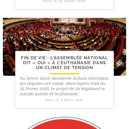
Paru le
15 juillet 2026
FIN DE VIE : L’ASSEMBLÉE NATIONAL
DIT « OUI » À L’EUTHANASIE DANS
UN CLIMAT DE TENSION
Au terme d’une deuxième lecture électrique,
les députés ont validé, dans l’après-midi du
25 février 2026, le projet de loi légalisant le
suicide assisté et l’euthanasie.
Paru le
3 mars 2026