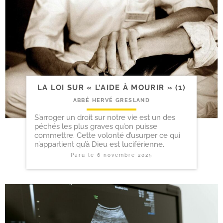
LA LOI SUR « L’AIDE À MOURIR » (1)
ABBÉ HERVÉ GRESLAND
S’arroger un droit sur notre vie est un des
péchés les plus graves qu’on puisse
commettre. Cette volonté d’usurper ce qui
n’appartient qu’à Dieu est luciférienne.
Paru le
6 novembre 2025