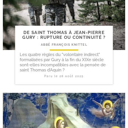
DE SAINT THOMAS À JEAN-​PIERRE
GURY : RUPTURE OU CONTINUITÉ ?
ABBÉ FRANÇOIS KNITTEL
Les quatre règles du "volontaire indirect"
formalisées par Gury à la fin du XIXe siècle
sont-elles incompatibles avec la pensée de
saint Thomas d’Aquin ?
Paru le
28 août 2025