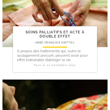
SOINS PALLIATIFS ET ACTE À
DOUBLE EFFET
ABBÉ FRANÇOIS KNITTEL
A propos des traitements qui, outre le
soulagement procuré, peuvent avoir pour
effet indésirable d’abréger la vie.
Paru le
12 novembre 2024