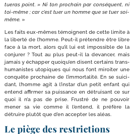
tue­ras point. » Ni ton pro­chain par consé­quent, ni
toi-​même ; car c’est tuer un homme que se tuer soi-​
même.
»
Les faits eux-​mêmes témoignent de cette limite à
la liber­té de l’homme. Peut-​il pré­tendre être libre
face à la mort, alors qu’il lui est impos­sible de la
conju­rer ? Tout au plus peut-​il la devan­cer, mais
jamais y échap­per quoiqu’en disent cer­tains trans­
hu­ma­nistes uto­piques qui nous font miroi­ter une
conquête pro­chaine de l’immortalité. En se sui­ci­
dant, l’homme agit à l’instar d’un petit enfant qui
entend affir­mer sa puis­sance en détrui­sant ce sur
quoi il n’a pas de prise. Frustré de ne pou­voir
mener sa vie comme il l’entend, il pré­fère la
détruire plu­tôt que d’en accep­ter les aléas.
Le piège des restrictions