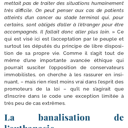
met­tait pas de trai­ter des situa­tions humai­ne­ment
très dif­fi­cile
.
On peut pen­ser aux cas de patients
atteints d’un can­cer au stade ter­mi­nal qui, pour
cer­tains, sont obli­gés d’aller à l’étranger pour être
accom­pa­gnés. Il fal­lait donc aller plus loin.
» Ce
qui est visé ici est l’acceptation par le peuple et
sur­tout les dépu­tés du prin­cipe de libre dis­po­si­
tion de sa propre vie. Comme il s’agit tout de
même d’une impor­tante avan­cée éthique qui
pour­rait sus­ci­ter l’opposition de conser­va­teurs
immo­bi­listes, on cherche à les ras­su­rer en insi­
nuant, – mais rien n’est moins vrai dans l’esprit des
pro­mo­teurs de la loi – qu’il ne s’agirait que
d’inscrire dans le code une excep­tion limi­tée à
très peu de cas extrêmes.
La banalisation de