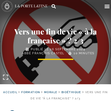
Vers une fin de vie « à la
française » ? 2/​3
PUBLIÉ LE
26 SEPTEMBRE 2024
ABBÉ FRANÇOIS CASTEL
10 MINUTES
ACCUEIL
FORMATION
MORALE
BIOÉTHIQUE
VERS UNE FIN
DE VIE “À LA FRANÇAISE” ? 2/3