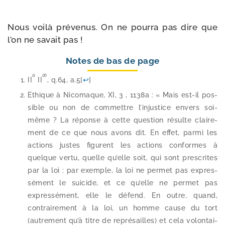
Nous voi­là pré­ve­nus. On ne pour­ra pas dire que
l’on ne savait pas !
Notes de bas de page
a
æ
II
II
, q.64, a.5
[
↩
]
Ethique à Nicomaque, XI, 3 , 1138a : « Mais est-​il pos­
sible ou non de com­mettre l’injustice envers soi-​
même ? La réponse à cette ques­tion résulte clai­re­
ment de ce que nous avons dit. En effet, par­mi les
actions justes figurent les actions conformes à
quelque ver­tu, quelle qu’elle soit, qui sont pres­crites
par la loi : par exemple, la loi ne per­met pas expres­
sé­ment le sui­cide, et ce qu’elle ne per­met pas
expres­sé­ment, elle le défend. En outre, quand,
contrai­re­ment à la loi, un homme cause du tort
(autre­ment qu’à titre de repré­sailles) et cela volon­tai­