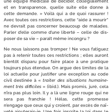
une équipe médi­cale de déci­der, col­lé­gia­le­ment
et en trans­pa­rence, quelle suite elle donne à
cette demande. » Voilà qui a de quoi ras­su­rer !
Avec toutes ces res­tric­tions, cette “aide à mou­rir”
ne devrait pas concer­ner beau­coup de malades.
Parler d’elle comme d’une liber­té – celle de dis­
po­ser de sa vie – paraît même incongru ?
Ne nous lais­sons pas trom­per ! Ne vous fati­guez
pas à rete­nir toutes ces res­tric­tions ; elles auront
bien­tôt dis­pa­ru pour faire place à une pra­tique
tou­jours plus éten­due. On argue des limites de la
loi actuelle pour jus­ti­fier une excep­tion au code
civil des­ti­née à «
trai­ter des situa­tions humai­ne­
ment très dif­fi­ciles
» (ibid.). Mais pro­mis, juré, cela
n’ira pas plus loin. Il y a là une ligne rouge qui ne
sera pas fran­chie ! Hélas, cette pro­messe
n’engage que ceux qui y croient, par excès de naï­
ve­té ajouterais-​je. Une fois ins­crite la loi dans le