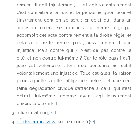
re­ment, il agit injus­te­ment, — et agir volon­tai­re­ment
c’est connaître à la fois et la per­sonne qu’on lèse et
l’instrument dont on se sert ; or celui qui, dans un
accès de colère, se tranche à lui-​même la gorge,
accom­plit cet acte contrai­re­ment à la droite règle, et
cela la loi ne le per­met pas ; aus­si commet-​il une
injus­tice. Mais contre qui ? N’est-ce pas contre la
cité, et non contre lui-​même ? Car le rôle pas­sif qu’il
joue est volon­taire, alors que per­sonne ne subit
volon­tai­re­ment une injus­tice. Telle est aus­si la rai­son
pour laquelle la cité inflige une peine ; et une cer­
taine dégra­da­tion civique s’attache à celui qui s’est
détruit lui-​même, comme ayant agi injus­te­ment
envers la cité. »
[
↩
]
allian​ce​vi​ta​.org
[
↩
]
er
1
décembre 2022
sur lemonde​.fr
[
↩
]