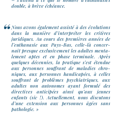
– s’attend à ce que le nombre d’euthanasies
double, à brève échéance.
Nous avons éga­le­ment assis­té à des évo­lu­tions
dans la manière d’interpréter les cri­tères
juri­diques. Au cours des pre­mières années de
l’euthanasie aux Pays-​Bas, celle-​là concer­
nait presque exclu­si­ve­ment les adultes men­ta­
le­ment aptes et en phase ter­mi­nale. Après
quelques décen­nies, la pra­tique s’est éten­due
aux per­sonnes souf­frant de mala­dies chro­
niques, aux per­sonnes han­di­ca­pées, à celles
souf­frant de pro­blèmes psy­chia­triques, aux
adultes non auto­nomes ayant for­mu­lé des
direc­tives anti­ci­pées ain­si qu’aux jeunes
enfants (sic !). Actuellement, nous dis­cu­tons
d’une exten­sion aux per­sonnes âgées sans
pathologie. »