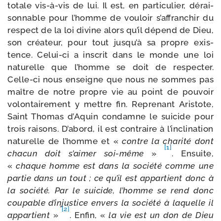
totale vis-​à-​vis de lui. Il est, en par­ti­cu­lier, dérai­
son­nable pour l’homme de vou­loir s’affranchir du
res­pect de la loi divine alors qu’il dépend de Dieu,
son créa­teur, pour tout jusqu’à sa propre exis­
tence. Celui-​ci a ins­crit dans le monde une loi
natu­relle que l’homme se doit de res­pec­ter.
Celle-​ci nous enseigne que nous ne sommes pas
maître de notre propre vie au point de pou­voir
volon­tai­re­ment y mettre fin. Reprenant Aristote,
Saint Thomas d’Aquin condamne le sui­cide pour
trois rai­sons. D’abord, il est contraire à l’inclination
natu­relle de l’homme et «
contre la cha­ri­té dont
[1]
cha­cun doit s’aimer soi-​même
»
. Ensuite,
«
chaque homme est dans la socié­té comme une
par­tie dans un tout ; ce qu’il est appar­tient donc à
la socié­té. Par le sui­cide, l’homme se rend donc
cou­pable d’injustice envers la socié­té à laquelle il
[2]
appar­tient
»
. Enfin, «
la vie est un don de Dieu