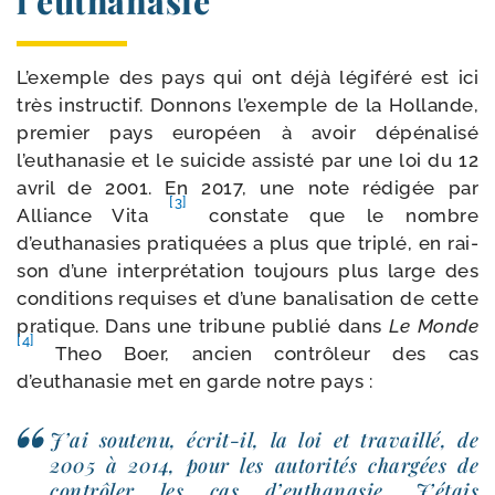
l’euthanasie
L’exemple des pays qui ont déjà légi­fé­ré est ici
très ins­truc­tif. Donnons l’exemple de la Hollande,
pre­mier pays euro­péen à avoir dépé­na­li­sé
l’euthanasie et le sui­cide assis­té par une loi du 12
avril de 2001. En 2017, une note rédi­gée par
[3]
Alliance Vita
constate que le nombre
d’euthanasies pra­ti­quées a plus que tri­plé, en rai­
son d’une inter­pré­ta­tion tou­jours plus large des
condi­tions requises et d’une bana­li­sa­tion de cette
pra­tique. Dans une tri­bune publié dans
Le Monde
[4]
Theo Boer, ancien contrô­leur des cas
d’euthanasie met en garde notre pays :
J’ai sou­te­nu, écrit-​il, la loi et tra­vaillé, de
2005 à 2014, pour les auto­ri­tés char­gées de
contrô­ler les cas d’euthanasie. J’étais