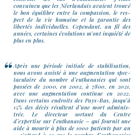
convain­cu que les Néerlandais avaient trou­vé
le bon équi­libre entre la com­pas­sion, le res­
pect de la vie humaine et la garan­tie des
liber­tés indi­vi­duelles. Cependant, au fil des
années, cer­taines évo­lu­tions m’ont inquié­té de
plus en plus.
Après une période ini­tiale de sta­bi­li­sa­tion,
nous avons assis­té à une aug­men­ta­tion spec­
ta­cu­laire du nombre d’euthanasies qui sont
pas­sées de 2000, en 2002, à 7800, en 2021,
avec une aug­men­ta­tion conti­nue en 2022.
Dans cer­tains endroits des Pays-​Bas, jusqu’à
15% des décès résultent d’une mort admi­nis­
trée. Le direc­teur sor­tant du Centre
d’expertise sur l’euthanasie – qui four­nit une
aide à mou­rir à plus de 1000 patients par an