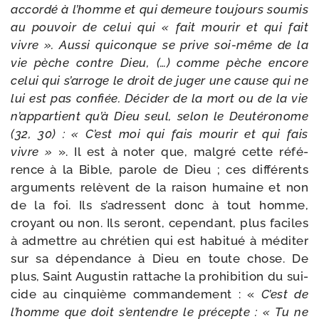
accor­dé à l’homme et qui demeure tou­jours sou­mis
au pou­voir de celui qui « fait mou­rir et qui fait
vivre ». Aussi qui­conque se prive soi-​même de la
vie pèche contre Dieu, (…) comme pèche encore
celui qui s’arroge le droit de juger une cause qui ne
lui est pas confiée. Décider de la mort ou de la vie
n’appartient qu’à Dieu seul, selon le Deutéronome
(32, 30) : « C’est moi qui fais mou­rir et qui fais
vivre »
». Il est à noter que, mal­gré cette réfé­
rence à la Bible, parole de Dieu ; ces dif­fé­rents
argu­ments relèvent de la rai­son humaine et non
de la foi. Ils s’adressent donc à tout homme,
croyant ou non. Ils seront, cepen­dant, plus faciles
à admettre au chré­tien qui est habi­tué à médi­ter
sur sa dépen­dance à Dieu en toute chose. De
plus, Saint Augustin rat­tache la pro­hi­bi­tion du sui­
cide au cin­quième com­man­de­ment : «
C’est de
l’homme que doit s’entendre le pré­cepte : « Tu ne