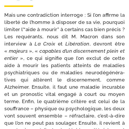
Mais une contra­dic­tion inter­roge : Si l’on affirme la
liber­té de l’homme à dis­po­ser de sa vie, pour­quoi
limi­ter l’“aide à mou­rir” à cer­tains cas bien pré­cis ?
Les requé­rants, nous dit M. Macron dans son
inter­view à
La Croix
et
Libération
, devront être
«
majeurs
», «
capables d’un dis­cer­ne­ment plein et
entier »
, ce qui signi­fie que l’on exclut de cette
aide à mou­rir les patients atteints de mala­dies
psy­chia­triques ou de mala­dies neu­ro­dé­gé­né­ra­
tives qui altèrent le dis­cer­ne­ment, comme
Alzheimer. Ensuite, il faut une mala­die incu­rable
et un pro­nos­tic vital enga­gé à court ou moyen
terme. Enfin, le qua­trième cri­tère est celui de la
souf­france – phy­sique ou psy­cho­lo­gique, les deux
vont sou­vent ensemble – réfrac­taire, c’est-à-dire
que l’on ne peut pas sou­la­ger. Ensuite, il revient à