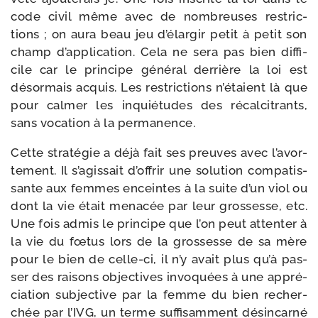
code civil même avec de nom­breuses res­tric­
tions ; on aura beau jeu d’élargir petit à petit son
champ d’application. Cela ne sera pas bien dif­fi­
cile car le prin­cipe géné­ral der­rière la loi est
désor­mais acquis. Les res­tric­tions n’étaient là que
pour cal­mer les inquié­tudes des récal­ci­trants,
sans voca­tion à la permanence.
Cette stra­té­gie a déjà fait ses preuves avec l’a­vor­
te­ment. Il s’agissait d’offrir une solu­tion com­pa­tis­
sante aux femmes enceintes à la suite d’un viol ou
dont la vie était mena­cée par leur gros­sesse, etc.
Une fois admis le prin­cipe que l’on peut atten­ter à
la vie du fœtus lors de la gros­sesse de sa mère
pour le bien de celle-​ci, il n’y avait plus qu’à pas­
ser des rai­sons objec­tives invo­quées à une appré­
cia­tion sub­jec­tive par la femme du bien recher­
chée par l’IVG, un terme suf­fi­sam­ment dés­in­car­né