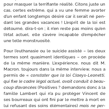
pour mas­quer la ter­ri­fiante réa­li­té. Citons juste un
cas, certes extrême, qui a vu une femme avor­ter
d’un enfant long­temps dési­ré car il serait né pen­
dant les grandes vacances ! L’esprit de la loi est
détour­né, dira-​t-​on ; il n’en reste pas moins qu’en
l’état actuel, elle s’avère inca­pable d’empêcher
une telle monstruosité.
Pour l’euthanasie ou le sui­cide assis­té – les deux
termes sont qua­si­ment iden­tiques – on pro­cède
de la même manière. L’expérience, nous dit M.
Macron, tou­jours dans la même inter­view, nous a
per­mis de «
consta­ter que la loi Claeys-​Leonetti,
qui fixe le cadre légal actuel, avait conduit à beau­
coup d’avancées
(Positives ? deman­dons donc à la
famille Lambert qui n’a pu pro­té­ger Vincent de
ses bour­reaux qui ont fini par le mettre à mort en
lui refu­sant des soins élé­men­taires)
mais ne per­