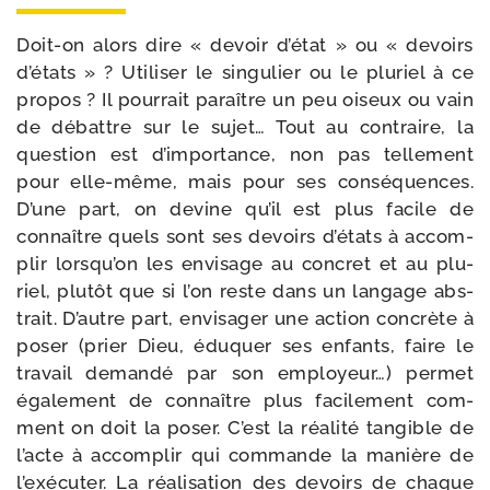
Doit-​on alors dire « devoir d’é­tat » ou « devoirs
d’é­tats » ? Utiliser le sin­gu­lier ou le plu­riel à ce
pro­pos ? Il pour­rait paraître un peu oiseux ou vain
de débattre sur le sujet… Tout au contraire, la
ques­tion est d’im­por­tance, non pas tel­le­ment
pour elle-​même, mais pour ses consé­quences.
D’une part, on devine qu’il est plus facile de
connaître quels sont ses devoirs d’é­tats à accom­
plir lors­qu’on les envi­sage au concret et au plu­
riel, plu­tôt que si l’on reste dans un lan­gage abs­
trait. D’autre part, envi­sa­ger une action concrète à
poser (prier Dieu, édu­quer ses enfants, faire le
tra­vail deman­dé par son employeur…) per­met
éga­le­ment de connaître plus faci­le­ment com­
ment on doit la poser. C’est la réa­li­té tan­gible de
l’acte à accom­plir qui com­mande la manière de
l’exé­cu­ter. La réa­li­sa­tion des devoirs de chaque