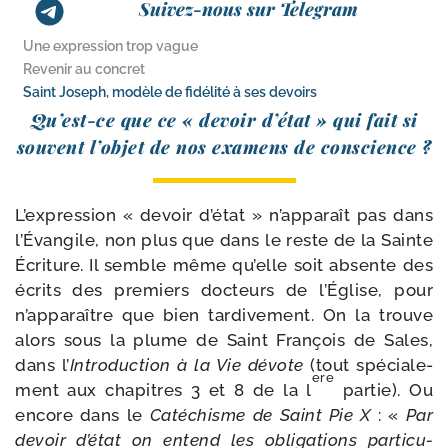
Suivez-nous sur Telegram
Une expression trop vague
Revenir au concret
Saint Joseph, modèle de fidélité à ses devoirs
Qu’est-​ce que ce « devoir d’é­tat » qui fait si
sou­vent l’ob­jet de nos exa­mens de conscience ?
L’expression « devoir d’é­tat » n’ap­pa­raît pas dans
l’Évangile, non plus que dans le reste de la Sainte
Écriture. Il semble même qu’elle soit absente des
écrits des pre­miers doc­teurs de l’Église, pour
n’ap­pa­raître que bien tar­di­ve­ment. On la trouve
alors sous la plume de Saint François de Sales,
dans l’
Introduction à la Vie dévote
(tout spé­cia­le­
ere
ment aux cha­pitres 3 et 8 de la l
par­tie). Ou
encore dans le
Catéchisme de Saint Pie X
: «
Par
devoir d’é­tat on entend les obli­ga­tions par­ti­cu­