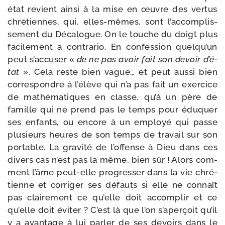
état revient ain­si à la mise en œuvre des ver­tus
chré­tiennes, qui, elles-​mêmes, sont l’ac­com­plis­
se­ment du Décalogue. On le touche du doigt plus
faci­le­ment a contra­rio. En confes­sion quel­qu’un
peut s’ac­cu­ser «
de ne pas avoir fait son devoir d’é­
tat
». Cela reste bien vague… et peut aus­si bien
cor­res­pondre à l’é­lève qui n’a pas fait un exer­cice
de mathé­ma­tiques en classe, qu’à un père de
famille qui ne prend pas le temps pour édu­quer
ses enfants, ou encore à un employé qui passe
plu­sieurs heures de son temps de tra­vail sur son
por­table. La gra­vi­té de l’of­fense à Dieu dans ces
divers cas n’est pas la même, bien sûr ! Alors com­
ment l’âme peut-​elle pro­gres­ser dans la vie chré­
tienne et cor­ri­ger ses défauts si elle ne connaît
pas clai­re­ment ce qu’elle doit accom­plir et ce
qu’elle doit évi­ter ? C’est là que l’on s’a­per­çoit qu’il
y a avan­tage à lui par­ler de ses devoirs dans le