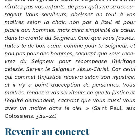
n’ir­ri­tez pas vos enfants, de peur qu’ils ne se décou­
ragent. Vous ser­vi­teurs, obéis­sez en tout à vos
maîtres selon la chair, non pas à l’œil et pour
plaire aux hommes, mais avec sim­pli­ci­té de cœur,
dans la crainte du Seigneur. Quoi que vous fas­siez,
faites-​le de bon cœur, comme pour le Seigneur, et
non pas pour des hommes, sachant que vous rece­
vrez du Seigneur pour récom­pense l’hé­ri­tage
céleste. Servez le Seigneur Jésus-​Christ. Car celui
qui com­met l’in­jus­tice rece­vra selon son injus­tice,
et il n’y a point d’ac­cep­tion de per­sonnes. Vous
maîtres, ren­dez à vos ser­vi­teurs ce que la jus­tice et
l’é­qui­té demandent, sachant que vous aus­si vous
avez un maître dans le ciel.
» (Saint Paul, aux
Colossiens, 3,12–24)
Revenir au concret