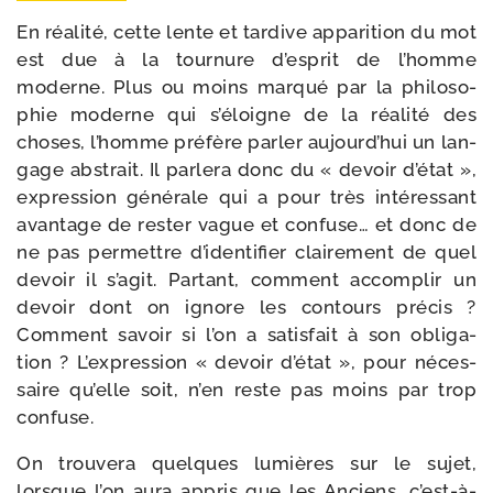
En réa­li­té, cette lente et tar­dive appa­ri­tion du mot
est due à la tour­nure d’es­prit de l’homme
moderne. Plus ou moins mar­qué par la phi­lo­so­
phie moderne qui s’é­loigne de la réa­li­té des
choses, l’homme pré­fère par­ler aujourd’­hui un lan­
gage abs­trait. Il par­le­ra donc du « devoir d’é­tat »,
expres­sion géné­rale qui a pour très inté­res­sant
avan­tage de res­ter vague et confuse… et donc de
ne pas per­mettre d’i­den­ti­fier clai­re­ment de quel
devoir il s’a­git. Partant, com­ment accom­plir un
devoir dont on ignore les contours pré­cis ?
Comment savoir si l’on a satis­fait à son obli­ga­
tion ? L’expression « devoir d’é­tat », pour néces­
saire qu’elle soit, n’en reste pas moins par trop
confuse.
On trou­ve­ra quelques lumières sur le sujet,
lorsque l’on aura appris que les Anciens, c’est-​à-​