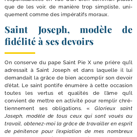
que de les voir, de manière trop sim­pliste, uni­
que­ment comme des impé­ra­tifs moraux.
Saint Joseph, modèle de
fidélité à ses devoirs
On conserve du pape Saint Pie X une prière qu’il
adres­sait à Saint Joseph et dans laquelle il lui
deman­dait la grâce de bien accom­plir son devoir
d’é­tat. Le saint pon­tife énu­mère à cette occa­sion
toutes les ver­tus et qua­li­tés de l’âme qu’il
convient de mettre en acti­vi­té pour rem­plir chré­
tien­ne­ment ses obli­ga­tions. «
Glorieux saint
Joseph, modèle de tous ceux qui sont voués au
tra­vail, obtenez-​moi la grâce de tra­vailler en esprit
de péni­tence pour l’ex­pia­tion de mes nom­breux