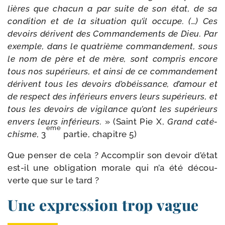
lières que cha­cun a par suite de son état, de sa
condi­tion et de la situa­tion qu’il occupe. (…) Ces
devoirs dérivent des Commandements de Dieu. Par
exemple, dans le qua­trième com­man­de­ment, sous
le nom de père et de mère, sont com­pris encore
tous nos supé­rieurs, et ain­si de ce com­man­de­ment
dérivent tous les devoirs d’o­béis­sance, d’a­mour et
de res­pect des infé­rieurs envers leurs supé­rieurs, et
tous les devoirs de vigi­lance qu’ont les supé­rieurs
envers leurs infé­rieurs.
» (Saint Pie X,
Grand caté­
eme
chisme
, 3
par­tie, cha­pitre 5)
Que pen­ser de cela ? Accomplir son devoir d’é­tat
est-​il une obli­ga­tion morale qui n’a été décou­
verte que sur le tard ?
Une expression trop vague