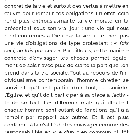
concret de la vie et sur­tout des ver­tus à mettre en
œuvre pour rem­plir ces obli­ga­tions. En effet, cela
rend plus enthou­sias­mante la vie morale en la
pré­sen­tant sous son vrai jour : une vie qui nous
rend conformes à Dieu par la ver­tu ; et non pas
une vie d’o­bli­ga­tions de type pro­tes­tant :
« fais
ceci, ne fais pas cela
». Par ailleurs, cette manière
concrète d’en­vi­sa­ger les choses per­met éga­le­
ment de sai­sir avec plus de clar­té la part que l’on
prend dans la vie sociale. Tout au rebours de l’in­
di­vi­dua­lisme contem­po­rain, l’homme chré­tien se
sou­vient qu’il est par­tie d’un tout, la socié­té,
l’Église, et qu’il doit par­ti­ci­per à sa place à l’ac­ti­vi­
té de ce tout. Les dif­fé­rents états qui affectent
chaque homme sont autant de fonc­tions qu’il a à
rem­plir par rap­port aux autres. Et il est plus
conforme à la réa­li­té de les envi­sa­ger comme des
res­pon­sa­bi­li­tés en vue d’un bien com­mun plu­tôt