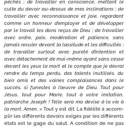
péchés ; de tra­vailler en conscience, met­tant le
culte du devoir au-​dessus de mes incli­na­tions ; de
tra­vailler avec recon­nais­sance et joie, regar­dant
comme un hon­neur d’employer et de déve­lop­per
par le tra­vail les dons reçus de Dieu ; de tra­vailler
avec ordre, paix, modé­ra­tion et patience, sans
jamais recu­ler devant la las­si­tude et les dif­fi­cul­tés ;
de tra­vailler sur­tout avec pure­té d’in­ten­tion et
avec déta­che­ment de moi-​même ayant sans cesse
devant les yeux la mort et le compte que je devrai
rendre du temps per­du, des talents inuti­li­sés, du
bien omis et des vaines com­plai­sances dans le
suc­cès, si funestes à l’œuvre de Dieu. Tout pour
Jésus, tout pour Marie, tout à votre imi­ta­tion,
patriarche Joseph ! Telle sera ma devise à la vie à
la mort. Amen.
» Tout y est dit. La fidé­li­té à accom­
plir les dif­fé­rents devoirs exi­gés par les dif­fé­rents
états est le gage du salut. A condi­tion de ne pas