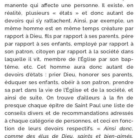
ma­nente qui affecte une per­sonne. Il existe, en
réa­li­té, plu­sieurs « états » et donc autant de
devoirs qui s’y rat­tachent. Ainsi, par exemple, un
même homme est en même temps créa­ture par
rap­port à Dieu, fils par rap­port à ses parents, père
par rap­port à ses enfants, employé par rap­port à
son patron, citoyen par rap­port à la socié­té dans
laquelle il vit, membre de l’Église par son bap­
tême, etc. Cet homme aura donc autant de
devoirs d’é­tats : prier Dieu, hono­rer ses parents,
édu­quer ses enfants, obéir à son patron, prendre
sa part dans la vie de l’Église et de la socié­té, et
ain­si de suite. On trouve d’ailleurs à la fin de
presque chaque épître de Saint Paul une liste de
conseils divers et de recom­man­da­tions adres­sés
à chaque caté­go­rie de per­sonnes, et ceci en fonc­
tion de leurs devoirs res­pec­tifs. «
Ainsi donc,
comme des élus de Dieu, saints et bien-​aimés,