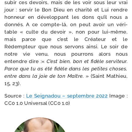
subir ces devoirs, mais de les voir sous leur vrai
jour : ser­vir le Bon Dieu en cha­ri­té et Lui rendre
hon­neur en déve­lop­pant les dons qu’il nous a
don­nés. A ce compte-​là, on peut avoir un véri­
table « culte du devoir », non pour lui-​même,
mais parce que c’est le Créateur et le
Rédempteur que nous ser­vons ain­si. Le soir de
notre vie venu, nous pour­rons alors nous
entendre dire :«
C’est bien, bon et fidèle ser­vi­teur.
Parce que tu as été fidèle dans les petites choses,
entre dans la joie de ton Maître.
» (Saint Mathieu,
15, 23).
Source :
Le Seignadou – sep­tembre 2022
Image :
CC0 1.0 Universal (CC0 1.0)