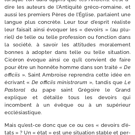
dire les auteurs de l’Antiquité gréco-​romaine, et
aus­si les pre­miers Pères de l’Église, par­laient une
langue plus concrète. Leur tour d’es­prit réa­liste
leur fai­sait ain­si évo­quer les « devoirs » (au plu­
riel) de telle ou telle pro­fes­sion ou fonc­tion dans
la socié­té, à savoir les atti­tudes mora­le­ment
bonnes à adop­ter dans telle ou telle situa­tion.
Cicéron évoque ain­si ce qu’il convient de faire
pour être un hon­nête homme dans son trai­té
« De
offi­ciis
». Saint Ambroise repren­dra cette idée en
écri­vant «
De offi­ciis minis­tro­rum
», tan­dis que
Le
Pastoral
du pape saint Grégoire le Grand
explique et détaille tous les devoirs qui
incombent à un évêque ou à un supé­rieur
ecclésiastique.
Mais qu’est-​ce donc que ce ou ces « devoirs d’é­
tats » ? Un « état » est une situa­tion stable et per­