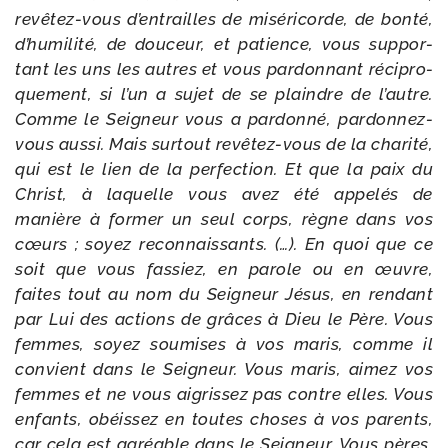
revêtez-​vous d’en­trailles de misé­ri­corde, de bon­té,
d’hu­mi­li­té, de dou­ceur, et patience, vous sup­por­
tant les uns les autres et vous par­don­nant réci­pro­
que­ment, si l’un a sujet de se plaindre de l’autre.
Comme le Seigneur vous a par­don­né, pardonnez-​
vous aus­si. Mais sur­tout revêtez-​vous de la cha­ri­té,
qui est le lien de la per­fec­tion. Et que la paix du
Christ, à laquelle vous avez été appe­lés de
manière à for­mer un seul corps, règne dans vos
cœurs ; soyez recon­nais­sants. (…). En quoi que ce
soit que vous fas­siez, en parole ou en œuvre,
faites tout au nom du Seigneur Jésus, en ren­dant
par Lui des actions de grâces à Dieu le Père. Vous
femmes, soyez sou­mises à vos maris, comme il
convient dans le Seigneur. Vous maris, aimez vos
femmes et ne vous aigris­sez pas contre elles. Vous
enfants, obéis­sez en toutes choses à vos parents,
car cela est agréable dans le Seigneur. Vous pères,