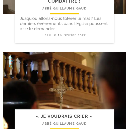
COMBATTRE !
ABBÉ GUILLAUME GAUD
Jusqu'où allons-nous tolérer le mal ? Les
derniers évènements dans l'Eglise poussent
à se le demander.
Paru le
16 février 2022
« JE VOUDRAIS CRIER »
ABBÉ GUILLAUME GAUD