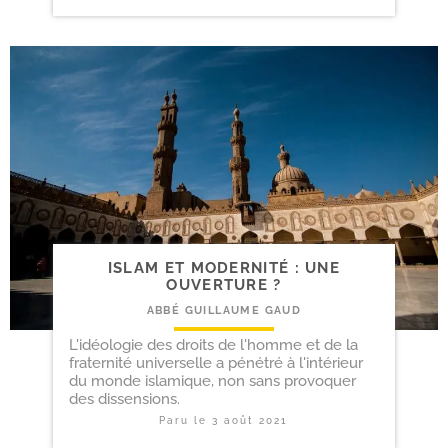
ISLAM ET MODERNITÉ : UNE
OUVERTURE ?
ABBÉ GUILLAUME GAUD
L'idéologie des droits de l'homme et de la
fraternité universelle a pénétré à l'intérieur
du monde islamique, non sans provoquer
des dissensions.
Paru le
3 août 2021