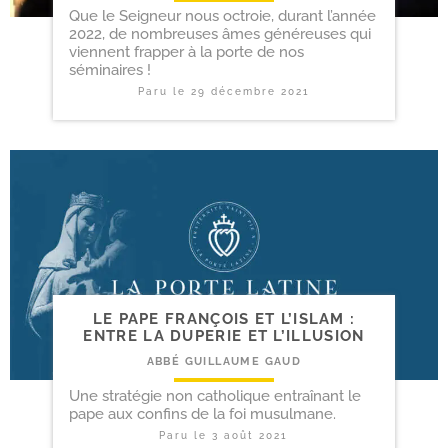
Que le Seigneur nous octroie, durant l’année
2022, de nombreuses âmes généreuses qui
viennent frapper à la porte de nos
séminaires !
Paru le
29 décembre 2021
LE PAPE FRANÇOIS ET L’ISLAM :
ENTRE LA DUPERIE ET L’ILLUSION
ABBÉ GUILLAUME GAUD
Une stratégie non catholique entraînant le
pape aux confins de la foi musulmane.
Paru le
3 août 2021