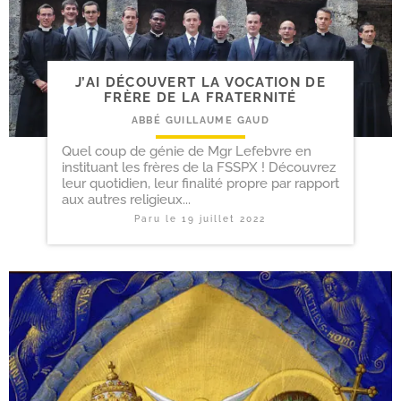
J’AI DÉCOUVERT LA VOCATION DE
FRÈRE DE LA FRATERNITÉ
ABBÉ GUILLAUME GAUD
Quel coup de génie de Mgr Lefebvre en
instituant les frères de la FSSPX ! Découvrez
leur quotidien, leur finalité propre par rapport
aux autres religieux...
Paru le
19 juillet 2022