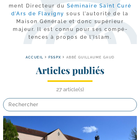
ment Directeur du
Séminaire Saint Curé
d’Ars de Flavigny
sous l’au­to­ri­té de la
Maison Générale et donc supé­rieur
majeur. Il est connu pour ses com­pé­
tences à pro­pos de l’Islam.
ACCUEIL
FSSPX
ABBÉ GUILLAUME GAUD
Articles publiés
27 article(s)