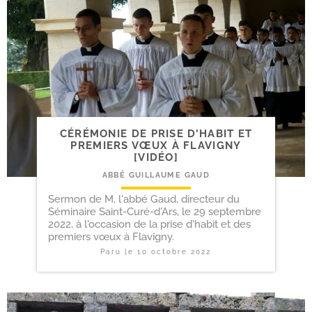
CÉRÉMONIE DE PRISE D’HABIT ET
PREMIERS VŒUX À FLAVIGNY
[VIDÉO]
ABBÉ GUILLAUME GAUD
Sermon de M. l'abbé Gaud, directeur du
Séminaire Saint-Curé-d'Ars, le 29 septembre
2022, à l'occasion de la prise d'habit et des
premiers vœux à Flavigny.
Paru le
10 octobre 2022