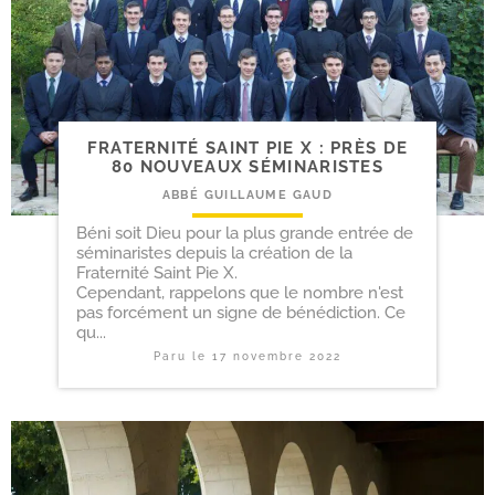
FRATERNITÉ SAINT PIE X : PRÈS DE
80 NOUVEAUX SÉMINARISTES
ABBÉ GUILLAUME GAUD
Béni soit Dieu pour la plus grande entrée de
séminaristes depuis la création de la
Fraternité Saint Pie X.
Cependant, rappelons que le nombre n'est
pas forcément un signe de bénédiction. Ce
qu...
Paru le
17 novembre 2022