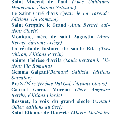
Saint Vincent de Paul
(Abbé Guillaume
Hünerman, édi­tions Salvator)
Le Saint Curé d’Ars
(Jean de La Varende,
édi­tions Via Romana)
Saint Grégoire le Grand
(Anne Bernet, édi­
tions Clovis)
Monique, mère de saint Augustin
(Anne
Bernet, édi­tions Artège)
La véri­table his­toire de sainte Rita
(Yves
Chiron, édi­tions Perrin)
Sainte Thérèse d’Avila
(Louis Bertrand, édi­
tions Via Romana)
Gemma Galgani
(Bernard Gallizia, édi­tions
Salvator)
Pie X
(Père Jérôme Dal Gal, édi­tions Clovis)
Gabriel Garcia Moreno
(Père Augustin
Berthe, édi­tions Clovis)
Bossuet, la voix du grand siècle
(
Arnaud
Odier, édi­tions du Cerf)
Saint Etienne de Hongrie
(Marie-​Madeleine