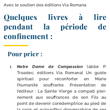
Avec le sou­tien des édi­tions Via Romana
Quelques livres à lire
pendant la période de
confinement :
Pour prier :
Notre Dame de Compassion
(abbé P.
Troadec, édi­tions Via Romana) Un guide
spi­ri­tuel pour récon­for­ter en Marie
l’humanité souf­frante. Présentation de
l’éditeur : La Sainte Vierge a com­pa­ti plei­
ne­ment aux souf­frances de son Fils au
point de deve­nir coré­demp­trice au pied de
la croix et aujourd’hui dis­pen­sa­trice de ses