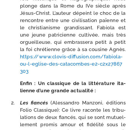
plonge dans la Rome du IVe siècle après
Jésus-​Christ. L’auteur dépeint le choc de la
ren­contre entre une civi­li­sa­tion païenne et
le chris­tia­nisme gran­dis­sant. Fabiola est
une jeune patri­cienne culti­vée, mais très
orgueilleuse, qui embras­se­ra petit à petit
la foi chré­tienne grâce à sa cou­sine Agnès.
https://​www​.clo​vis​-dif​fu​sion​.com/​f​a​b​i​o​l​a​-​
o​u​-​l​-​e​g​l​i​s​e​-​d​e​s​-​c​a​t​a​c​o​m​b​e​s​-​e​2​-​c​2​x​2​7​8​6​7​
303
Enfin : Un clas­sique de la lit­té­ra­ture ita­
lienne d’une grande actualité :
Les fian­cés
(Alessandro Manzoni, édi­tions
Folio Classique): Ce livre raconte les tri­bu­
la­tions de deux fian­cés, qui se sont mutuel­
le­ment pro­mis amour et fidé­li­té sous le