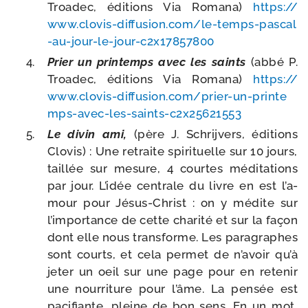
Troadec, édi­tions Via Romana)
https://​
www​.clo​vis​-dif​fu​sion​.com/​l​e​-​t​e​m​p​s​-​p​a​s​c​a​l​
-​a​u​-​j​o​u​r​-​l​e​-​j​o​u​r​-​c​2​x​1​7​8​5​7​800
Prier un prin­temps avec les saints
(abbé P.
Troadec, édi­tions Via Romana)
https://​
www​.clo​vis​-dif​fu​sion​.com/​p​r​i​e​r​-​u​n​-​p​r​i​n​t​e​
m​p​s​-​a​v​e​c​-​l​e​s​-​s​a​i​n​t​s​-​c​2​x​2​5​6​2​1​553
Le divin ami,
(père J. Schrijvers, édi­tions
Clovis) : Une retraite spi­ri­tuelle sur 10 jours,
taillée sur mesure, 4 courtes médi­ta­tions
par jour. L’idée cen­trale du livre en est l’a­
mour pour Jésus-​Christ : on y médite sur
l’im­por­tance de cette cha­ri­té et sur la façon
dont elle nous trans­forme. Les para­graphes
sont courts, et cela per­met de n’a­voir qu’à
jeter un oeil sur une page pour en rete­nir
une nour­ri­ture pour l’âme. La pen­sée est
paci­fiante, pleine de bon sens. En un mot,