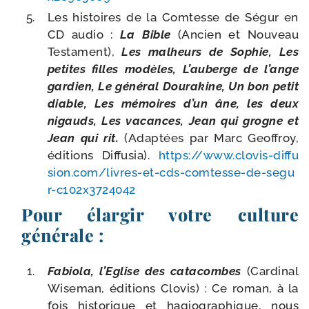
Les his­toires de la Comtesse de Ségur en
CD audio :
La Bible
(Ancien et Nouveau
Testament),
Les mal­heurs de Sophie, Les
petites filles modèles, L’auberge de l’ange
gar­dien, Le géné­ral Dourakine, Un bon petit
diable, Les mémoires d’un âne, les deux
nigauds, Les vacances, Jean qui grogne et
Jean qui rit.
(Adaptées par Marc Geoffroy,
édi­tions Diffusia).
https://​www​.clo​vis​-dif​fu​
sion​.com/​l​i​v​r​e​s​-​e​t​-​c​d​s​-​c​o​m​t​e​s​s​e​-​d​e​-​s​e​g​u​
r​-​c​1​0​2​x​3​7​2​4​042
Pour élargir votre culture
générale :
Fabiola, l’Eglise des cata­combes
(Cardinal
Wiseman, édi­tions Clovis) : Ce roman, à la
fois his­to­rique et hagio­gra­phique, nous