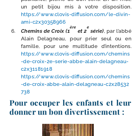
un petit bijou mis à votre dis­po­si­tion.
https://​www​.clo​vis​-dif​fu​sion​.com/​l​e​-​d​i​v​i​n​-​
a​m​i​-​c​2​x​3​0​3​5​8​966
ère
e
Chemins de Croix (1
et 2
série)
, par l’abbé
Alain Delagneau, pour prier seul ou en
famille, pour une mul­ti­tude d’intentions.
https://​www​.clo​vis​-dif​fu​sion​.com/​c​h​e​m​i​n​s​
-​d​e​-​c​r​o​i​x​-​2​e​-​s​e​r​i​e​-​a​b​b​e​-​a​l​a​i​n​-​d​e​l​a​g​n​e​a​u​-​
c​2​x​3​1​1​8​1​918
https://​www​.clo​vis​-dif​fu​sion​.com/​c​h​e​m​i​n​s​
-​d​e​-​c​r​o​i​x​-​a​b​b​e​-​a​l​a​i​n​-​d​e​l​a​g​n​e​a​u​-​c​2​x​2​8​5​3​2​
738
Pour occuper les enfants et leur
donner un bon divertissement :