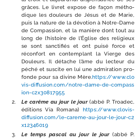
grâces. Le livret expose de façon métho­
dique les dou­leurs de Jésus et de Marie,
puis la nature de la dévo­tion à Notre-​Dame
de Compassion, et la manière dont tout au
long de l’histoire de l’Église des reli­gieux
se sont sanc­ti­fiés et ont pui­sé force et
récon­fort en contem­plant la Vierge des
Douleurs. Il détache l’âme du lec­teur du
péché et sus­cite en lui une admi­ra­tion pro­
fonde pour sa divine Mère.
https://​www​.clo​
vis​-dif​fu​sion​.com/​n​o​t​r​e​-​d​a​m​e​-​d​e​-​c​o​m​p​a​s​s​
i​o​n​-​c​2​x​3​0​8​1​7​955
Le carême au jour le jour
(abbé P. Troadec,
édi­tions Via Romana)
https://​www​.clo​vis​-
dif​fu​sion​.com/​l​e​-​c​a​r​e​m​e​-​a​u​-​j​o​u​r​-​l​e​-​j​o​u​r​-​c​2​
x​1​2​3​4​6​019
Le temps pas­cal au jour le jour
(abbé P.