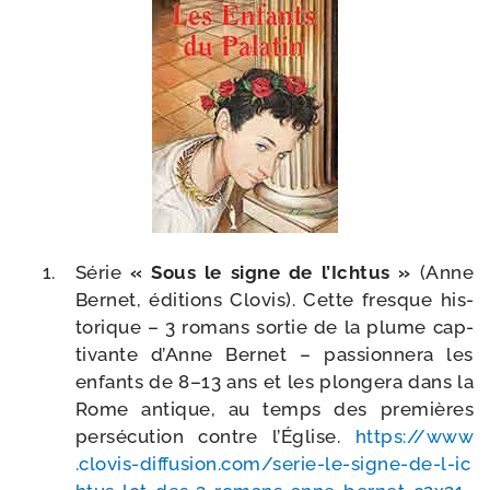
Série
« Sous le signe de l’Ichtus »
(Anne
Bernet, édi­tions Clovis). Cette fresque his­
to­rique – 3 romans sor­tie de la plume cap­
ti­vante d’Anne Bernet – pas­sion­ne­ra les
enfants de 8–13 ans et les plon­ge­ra dans la
Rome antique, au temps des pre­mières
per­sé­cu­tion contre l’Église.
https://​www​
.clo​vis​-dif​fu​sion​.com/​s​e​r​i​e​-​l​e​-​s​i​g​n​e​-​d​e​-​l​-​i​c​