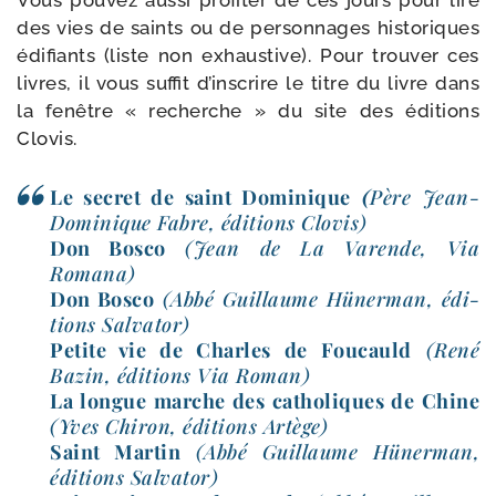
Vous pou­vez aus­si pro­fi­ter de ces jours pour lire
des vies de saints ou de per­son­nages his­to­riques
édi­fiants (liste non exhaus­tive). Pour trou­ver ces
livres, il vous suf­fit d’inscrire le titre du livre dans
la fenêtre « recherche » du site des édi­tions
Clovis.
Le secret de saint Dominique
(
Père Jean-​
Dominique Fabre, édi­tions Clovis)
Don Bosco
(Jean de La Varende, Via
Romana)
Don Bosco
(Abbé Guillaume Hünerman, édi­
tions Salvator)
Petite vie de Charles de Foucauld
(René
Bazin, édi­tions Via Roman)
La longue marche des catho­liques de Chine
(Yves Chiron, édi­tions Artège)
Saint Martin
(Abbé Guillaume Hünerman,
édi­tions Salvator)