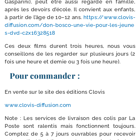
Gasparini), peut être aus­si regar­dé en famille,
après les devoirs d’école. Il convient aux enfants,
à par­tir de l’âge de 10–12 ans.
https://​www​.clo​vis​-
dif​fu​sion​.com/​d​o​n​-​b​o​s​c​o​-​u​n​e​-​v​i​e​-​p​o​u​r​-​l​e​s​-​j​e​u​n​e​
s​-​d​v​d​-​c​2​x​1​6​3​2​8​518
Ces deux films durent trois heures, nous vous
conseillons de les regar­der sur plu­sieurs jours (2
fois une heure et demie ou 3 fois une heure).
Pour commander :
En vente sur le site des édi­tions Clovis
www​.clo​vis​-dif​fu​sion​.com
Note : Les ser­vices de livrai­son des colis par La
Poste sont ralen­tis mais fonc­tionnent tou­jours.
Comptez de 5 à 7 jours ouvrables pour rece­voir