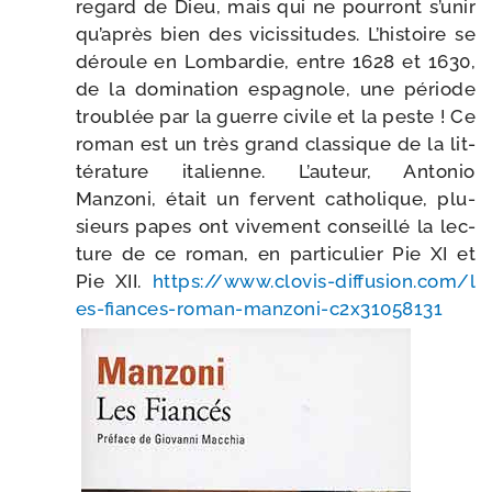
regard de Dieu, mais qui ne pour­ront s’unir
qu’après bien des vicis­si­tudes. L’histoire se
déroule en Lombardie, entre 1628 et 1630,
de la domi­na­tion espa­gnole, une période
trou­blée par la guerre civile et la peste ! Ce
roman est un très grand clas­sique de la lit­
té­ra­ture ita­lienne. L’auteur, Antonio
Manzoni, était un fervent catho­lique, plu­
sieurs papes ont vive­ment conseillé la lec­
ture de ce roman, en par­ti­cu­lier Pie XI et
Pie XII.
https://​www​.clo​vis​-dif​fu​sion​.com/​l​
e​s​-​f​i​a​n​c​e​s​-​r​o​m​a​n​-​m​a​n​z​o​n​i​-​c​2​x​3​1​0​5​8​131