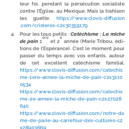
leur foi, pen­dant la per­sé­cu­tion socia­liste
contre l’Église, au Mexique. Mais la tra­hi­son
les guette.
https://​www​.clo​vis​-dif​fu​sion​
.com/​c​r​i​s​t​e​r​o​s​-​c​2​x​3​0​3​5​9​179
Pour les tous petits :
Catéchisme : La miche
ère
e
de pain
1
et 2
année (Marie Tribou, édi­
tions de l’Espérance). C’est le moment pour
pas­ser du temps avec vos enfants, autour
de cet excellent caté­chisme fami­lial.
https://​www​.clo​vis​-dif​fu​sion​.com/​c​a​t​e​c​h​i​s​
m​e​-​1​e​r​e​-​a​n​n​e​e​-​l​a​-​m​i​c​h​e​-​d​e​-​p​a​i​n​-​c​2​x​3​1​1​0​
0​534
https://​www​.clo​vis​-dif​fu​sion​.com/​c​a​t​e​c​h​i​s​
m​e​-​2​e​-​a​n​n​e​e​-​l​a​-​m​i​c​h​e​-​d​e​-​p​a​i​n​-​c​2​x​2​7​0​2​8​
640
https://​www​.clo​vis​-dif​fu​sion​.com/​n​o​t​r​e​-​d​a​
m​e​-​d​e​-​p​a​r​i​e​-​a​u​-​c​a​r​r​e​f​o​u​r​-​d​e​s​-​c​u​l​t​u​r​e​s​-​c​2​
x​2​8​9​0​3​669