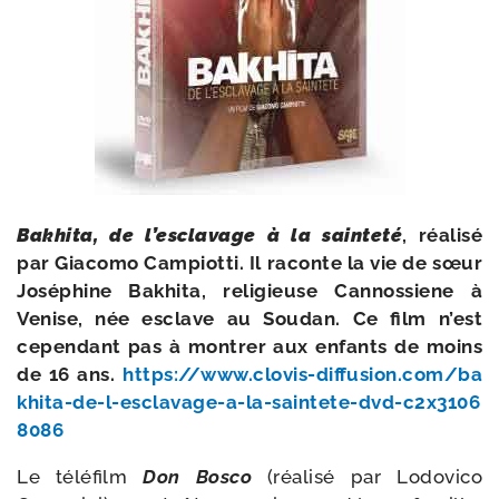
Bakhita, de l’esclavage à la sain­te­té
, réa­li­sé
par Giacomo Campiotti. Il raconte la vie de sœur
Joséphine Bakhita, reli­gieuse Cannossiene à
Venise, née esclave au Soudan. Ce film n’est
cepen­dant pas à mon­trer aux enfants de moins
de 16 ans.
https://​www​.clo​vis​-dif​fu​sion​.com/​b​a​
k​h​i​t​a​-​d​e​-​l​-​e​s​c​l​a​v​a​g​e​-​a​-​l​a​-​s​a​i​n​t​e​t​e​-​d​v​d​-​c​2​x​3​1​0​6​
8​086
Le télé­film
Don Bosco
(réa­li­sé par Lodovico