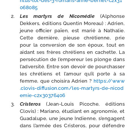
h​t​u​s​-​l​o​t​-​d​e​s​-​3​-​r​o​m​a​n​s​-​a​n​n​e​-​b​e​r​n​e​t​-​c​2​x​3​1​
0​6​8​085
Les mar­tyrs de Nicomédie
(Alphonse
Dekkers, édi­tions Quentin Moreau) : Adrien,
jeune offi­cier païen, est marié à Nathalie.
Cette der­nière, pieuse chré­tienne, prie
pour la conver­sion de son époux, tout en
aidant ses frères chré­tiens en cachette. La
per­sé­cu­tion de l’empereur les plonge dans
l’adversité. Entre son devoir de pour­chas­ser
les chré­tiens et l’amour qu’il porte à sa
femme, que choi­si­ra Adrien ?
https://​www​
.clo​vis​-dif​fu​sion​.com/​l​e​s​-​m​a​r​t​y​r​s​-​d​e​-​n​i​c​o​d​
e​m​i​e​-​c​2​x​3​0​3​7​6​406
Cristeros
(Jean-​Louis Picoche, édi­tions
Clovis) : Mariano, étu­diant en agro­no­mie, et
Guadalupe, une jeune Indienne, s’engagent
dans l’armée des Cristeros, pour défendre