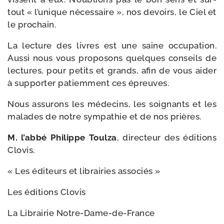
tout « l’u­nique néces­saire », nos devoirs, le Ciel et
le prochain.
La lec­ture des livres est une saine occu­pa­tion.
Aussi nous vous pro­po­sons quelques conseils de
lec­tures, pour petits et grands, afin de vous aider
à sup­por­ter patiem­ment ces épreuves.
Nous assu­rons les méde­cins, les soi­gnants et les
malades de notre sym­pa­thie et de nos prières.
M. l’abbé Philippe Toulza
, direc­teur des édi­tions
Clovis.
« Les édi­teurs et librai­ries associés »
Les édi­tions Clovis
La Librairie Notre-Dame-de-France