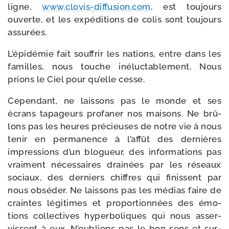
ligne,
www​.clo​vis​-dif​fu​sion​.com
, est tou­jours
ouverte, et les expé­di­tions de colis sont tou­jours
assurées.
L’épidémie fait souf­frir les nations, entre dans les
familles, nous touche iné­luc­ta­ble­ment. Nous
prions le Ciel pour qu’elle cesse.
Cependant, ne lais­sons pas le monde et ses
écrans tapa­geurs pro­fa­ner nos mai­sons. Ne brû­
lons pas les heures pré­cieuses de notre vie à nous
tenir en per­ma­nence à l’af­fût des der­nières
impres­sions d’un blo­gueur, des infor­ma­tions pas
vrai­ment néces­saires drai­nées par les réseaux
sociaux, des der­niers chiffres qui finissent par
nous obsé­der. Ne lais­sons pas les médias faire de
craintes légi­times et pro­por­tion­nées des émo­
tions col­lec­tives hyper­bo­liques qui nous asser­
vissent à eux. N’oublions pas le bon sens et sur­