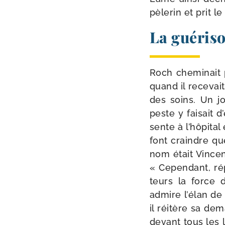
pèle­rin et prit 
La guériso
Roch che­mi­nait
quand il rece­vait
des soins. Un jou
peste y fai­sait 
sente à l’hôpital 
font craindre que
nom était Vincen
« Cependant, rép
teurs la force 
admire l’élan de s
il réitère sa dem
devant tous les li