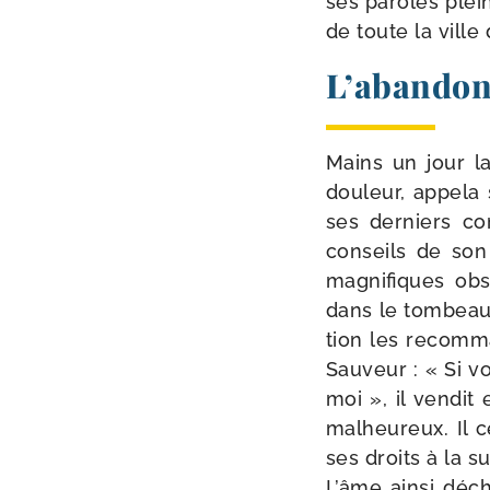
ses paroles pleine
de toute la ville
L’abandon
Mains un jour la
dou­leur, appe­la
ses der­niers co
conseils de son 
magni­fiques ob
dans le tom­beau :
tion les recom­m
Sauveur : « Si vo
moi », il ven­dit
mal­heu­reux. Il
ses droits à la su
L’âme ain­si décha