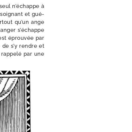
n seul n’échappe à
 soi­gnant et gué­
par­tout qu’un ange
tran­ger s’échappe
est éprou­vée par
e de s’y rendre et
 rap­pe­lé par une