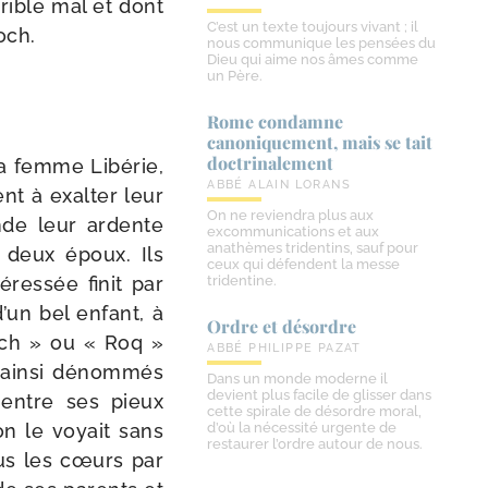
­rible mal et dont
C’est un texte toujours vivant ; il
och.
nous communique les pensées du
Dieu qui aime nos âmes comme
un Père.
Rome condamne
canoniquement, mais se tait
doctrinalement
 sa femme Libérie,
ABBÉ ALAIN LORANS
nt à exal­ter leur
On ne reviendra plus aux
monde leur ardente
excommunications et aux
anathèmes tridentins, sauf pour
s deux époux. Ils
ceux qui défendent la messe
­res­sée finit par
tridentine.
’un bel enfant, à
Ordre et désordre
och » ou « Roq »
ABBÉ PHILIPPE PAZAT
 ain­si dénom­més
Dans un monde moderne il
devient plus facile de glisser dans
t entre ses pieux
cette spirale de désordre moral,
 on le voyait sans
d’où la nécessité urgente de
restaurer l’ordre autour de nous.
tous les cœurs par