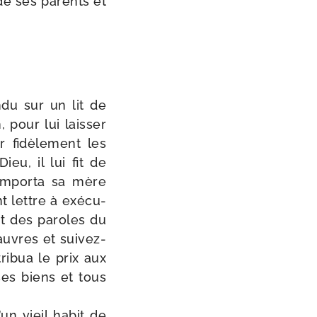
e de ses parents et
­du sur un lit de
 pour lui lais­ser
 fidè­le­ment les
eu, il lui fit de
empor­ta sa mère
nt lettre à exé­cu­
nt des paroles du
auvres et suivez-​
ri­bua le prix aux
ses biens et tous
d’un vieil habit de