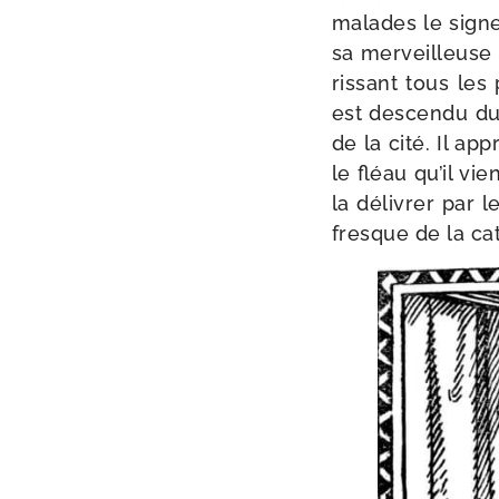
malades le signe 
sa mer­veilleuse 
ris­sant tous les 
est des­cen­du du
de la cité. Il a
le fléau qu’il vi
la déli­vrer par 
fresque de la ca