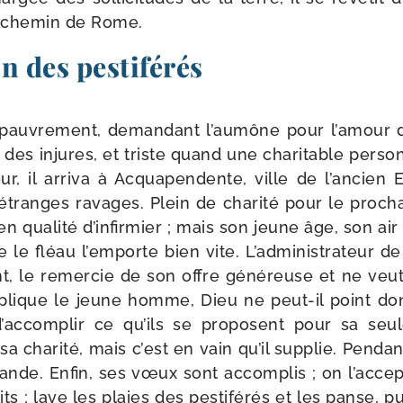
le che­min de Rome.
n des pestiférés
 pau­vre­ment, deman­dant l’aumône pour l’amour 
 des injures, et triste quand une cha­ri­table per­son
r, il arri­va à Acquapendente, ville de l’ancien Etat
d’étranges ravages. Plein de cha­ri­té pour le pro­c
en qua­li­té d’infirmier ; mais son jeune âge, son air
 le fléau l’emporte bien vite. L’administrateur de 
t, le remer­cie de son offre géné­reuse et ne veut 
lique le jeune homme, Dieu ne peut-​il point don­
d’accomplir ce qu’ils se pro­posent pour sa seu
a cha­ri­té, mais c’est en vain qu’il sup­plie. Pendan
ande. Enfin, ses vœux sont accom­plis ; on l’accep
ts ; lave les plaies des pes­ti­fé­rés et les panse, pu