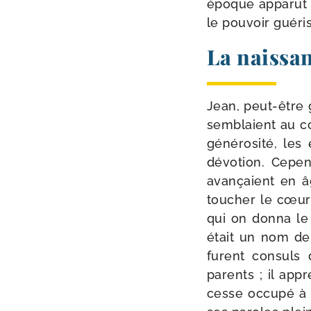
époque appa­rut u
le pou­voir gué­ri
La naissan
Jean, peut-​être 
sem­blaient au co
géné­ro­si­té, le
dévo­tion. Cepen
avan­çaient en âg
tou­cher le cœur
qui on don­na l
était un nom de 
furent consuls d
parents ; il appr
cesse occu­pé à s