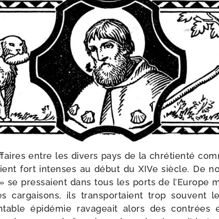
affaires entre les divers pays de la chré­tien­té co
aient fort intenses au début du XIVe siècle. De 
» se pres­saient dans tous les ports de l’Europe mé
s car­gai­sons, ils trans­por­taient trop sou­vent
table épi­dé­mie rava­geait alors des contrées 