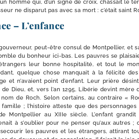
n homme qui, d’un signe de croix, chas­sait le ter
s­seur ne dis­pa­rut pas avec sa mort : c’était saint R
ce – L’enfance
gou­ver­neur, peut-​être consul de Montpellier, et
mble du bon­heur ici-​bas. Les pauvres se plai­saie
s étran­gers leur bonne hos­pi­ta­li­té, et tout le 
dant, quelque chose man­quait à la féli­ci­té de
e et n’avaient point d’enfant. Leur prière dés­in­té
 de Dieu, et, vers l’an 1295, Libérie devint mère d
e nom de Roch. Selon cer­tains, au contraire « R
famille ; l’histoire atteste que des per­son­nages
e Montpellier au XIIIe siècle. L’enfant gran­di
e­nait à s’oublier pour ne pen­ser qu’aux autres ;
ecou­rir les pauvres et les étran­gers, atti­rant 