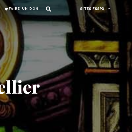
FAIRE UN DON
SITES FSSPX
llier