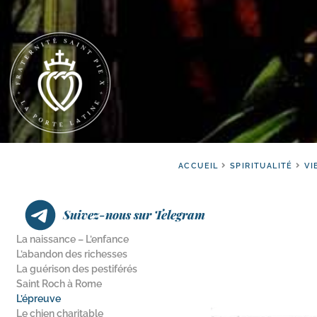
ACCUEIL
SPIRITUALITÉ
VI
Suivez-nous sur Telegram
La naissance – L’enfance
L’abandon des richesses
La guérison des pestiférés
Saint Roch à Rome
L’épreuve
Le chien charitable