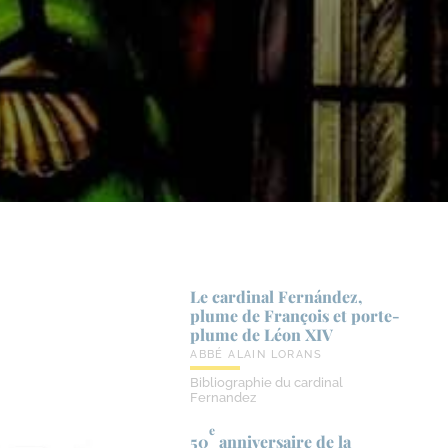
Le cardinal Fernández,
plume de François et porte-​
plume de Léon XIV
ABBÉ ALAIN LORANS
Bibliographie du cardinal
Fernandez
e
50
anniversaire de la