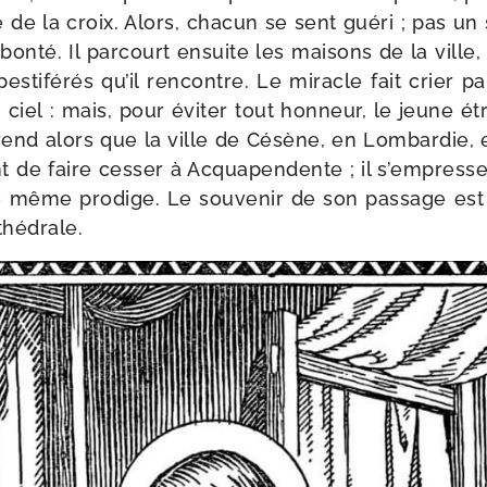
de la croix. Alors, cha­cun se sent gué­ri ; pas u
bon­té. Il par­court ensuite les mai­sons de la ville,
pes­ti­fé­rés qu’il ren­contre. Le miracle fait crier 
 ciel : mais, pour évi­ter tout hon­neur, le jeune é
pprend alors que la ville de Césène, en Lombardie, 
ent de faire ces­ser à Acquapendente ; il s’empress
le même pro­dige. Le sou­ve­nir de son pas­sage est
thédrale.