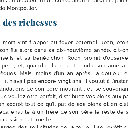
s de dou­ceur et de conso­la­tion. Il fai­sait la joi
 de Montpellier.
 des richesses
 mort vint frap­per au foyer pater­nel. Jean, éten
 son fils alors dans sa dix-​neuvième année, dit-​on,
nseils et sa béné­dic­tion. Roch pro­mit d’observer
père, et, quand celui-​ci eut ren­du son âme à Di
sèques. Mais, moins d’un an après, la dou­leur 
 il n’avait pas encore vingt ans. Il vou­lut à l’insta
an­da­tions de son père mou­rant ; et, se sou­ve­na
us vou­lez être par­fait, dis­tri­buez vos biens aux p
 en secret tout ce qu’il put de ses biens et en dis­t
 céda ensuite à un frère de son père le reste de 
c­ces­sion pater­nelle.
r­gée des sol­li­ci­tudes de la terre, il se revê­tit 