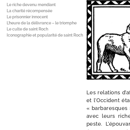
Le riche devenu mendiant
La charité récompensée
Le prisonnier innocent
L’heure de la délivrance – le triomphe
Le culte de saint Roch
Iconographie et popularité de saint Roch
Les rela­tions d’
et l’Occident ét
« bar­ba­resques 
avec leurs riche
peste. L’épouvan