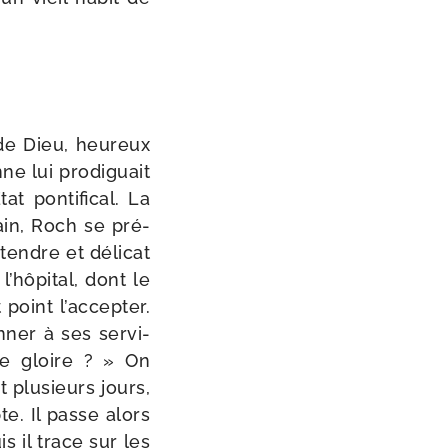
de Dieu, heu­reux
ne lui pro­di­guait
 pon­ti­fi­cal. La
hain, Roch se pré­
 tendre et déli­cat
l’hôpital, dont le
point l’accepter.
ner à ses ser­vi­
le gloire ? » On
t plu­sieurs jours,
te. Il passe alors
is il trace sur les