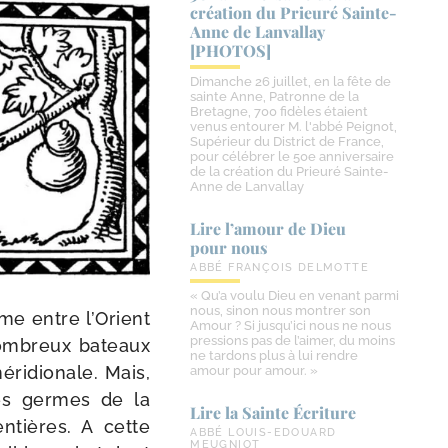
création du Prieuré Sainte-​
Anne de Lanvallay
[PHOTOS]
Dimanche 26 juillet, en la fête de
sainte Anne, Patronne de la
Bretagne, 700 fidèles étaient
venus entourer M. l'abbé Peignot,
Supérieur du District de France,
pour célébrer le 50e anniversaire
de la création du Prieuré Sainte-
Anne de Lanvallay
Lire l’amour de Dieu
pour nous
ABBÉ FRANÇOIS DELMOTTE
« Qu’a voulu Dieu en venant parmi
nous, sinon nous montrer son
mme entre l’Orient
Amour ? Si jusqu’ici nous ne nous
pressions pas de l’aimer, du moins
nom­breux bateaux
ne tardons plus à lui rendre
ri­dio­nale. Mais,
amour pour amour. »
 les germes de la
Lire la Sainte Écriture
entières. A cette
ABBÉ LOUIS-EDOUARD
MEUGNIOT