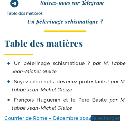
Suivez-nous sur Telegram
Table des matières
Un pèle­ri­nage schismatique ?
Table des matières
Un pèle­ri­nage schis­ma­tique ?
par M. l’ab­bé
Jean-​Michel Gleize
Soyez ration­nels, deve­nez pro­tes­tants !
par
M.
l’ab­bé Jean-​Michel Gleize
François Huguenin et le Père Basile
par
M.
l’ab­bé
Jean-​Michel Gleize
Courrier de Rome – Décembre 2024
Télécharger