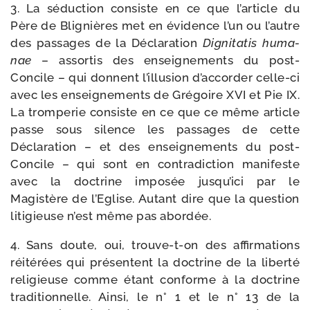
3. La séduc­tion consiste en ce que l’article du
Père de Blignières met en évi­dence l’un ou l’autre
des pas­sages de la Déclaration
Dignitatis huma­
nae
– assor­tis des ensei­gne­ments du post-​
Concile – qui donnent l’illusion d’accorder celle-​ci
avec les ensei­gne­ments de Grégoire XVI et Pie IX.
La trom­pe­rie consiste en ce que ce même article
passe sous silence les pas­sages de cette
Déclaration – et des ensei­gne­ments du post-​
Concile – qui sont en contra­dic­tion mani­feste
avec la doc­trine impo­sée jusqu’ici par le
Magistère de l’Eglise. Autant dire que la ques­tion
liti­gieuse n’est même pas abordée.
4. Sans doute, oui, trouve-​t-​on des affir­ma­tions
réité­rées qui pré­sentent la doc­trine de la liber­té
reli­gieuse comme étant conforme à la doc­trine
tra­di­tion­nelle. Ainsi, le n° 1 et le n° 13 de la