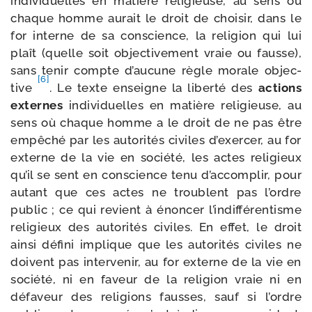
indi­vi­duelles en matière reli­gieuse, au sens où
chaque homme aurait le droit de choi­sir, dans le
for interne de sa conscience, la reli­gion qui lui
plaît (quelle soit objec­ti­ve­ment vraie ou fausse),
sans tenir compte d’aucune règle morale objec­
[6]
tive
. Le texte enseigne la liber­té des
actions
externes
indi­vi­duelles en matière reli­gieuse, au
sens où chaque homme a le droit de ne pas être
empê­ché par les auto­ri­tés civiles d’exercer, au for
externe de la vie en socié­té, les actes reli­gieux
qu’il se sent en conscience tenu d’accomplir, pour
autant que ces actes ne troublent pas l’ordre
public ; ce qui revient à énon­cer l’indifférentisme
reli­gieux des auto­ri­tés civiles. En effet, le droit
ain­si défi­ni implique que les auto­ri­tés civiles ne
doivent pas inter­ve­nir, au for externe de la vie en
socié­té, ni en faveur de la reli­gion vraie ni en
défa­veur des reli­gions fausses, sauf si l’ordre