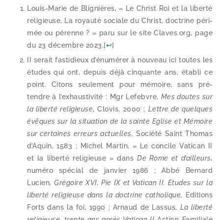
Louis-​Marie de Blignières, « Le Christ Roi et la liber­té
reli­gieuse. La royau­té sociale du Christ, doc­trine péri­
mée ou pérenne ? » paru sur le site Claves​.org, page
du 23 décembre 2023.
[
↩
]
II serait fas­ti­dieux d’énumérer à nou­veau ici toutes les
études qui ont, depuis déjà cin­quante ans, éta­bli ce
point. Citons seule­ment pour mémoire, sans pré­
tendre à l’exhaustivité : Mgr Lefebvre,
Mes doutes sur
la liber­té reli­gieuse
, Clovis, 2000 ;
Lettre de quelques
évêques sur la situa­tion de la sainte Eglise et Mémoire
sur cer­taines erreurs actuelles,
Société Saint Thomas
d’Aquin, 1583 ; Michel Martin, « Le concile Vatican II
et la liber­té reli­gieuse » dans
De Rome et d’ailleurs,
numé­ro spé­cial de jan­vier 1986 ; Abbé Bernard
Lucien,
Grégoire XVI, Pie IX et Vatican II. Etudes sur la
liber­té reli­gieuse dans la doc­trine catho­lique,
Editions
Forts dans la foi, 1990 ; Arnaud de Lassus,
La liber­té
reli­gieuse, trente ans après Vatican II
Action Familiale