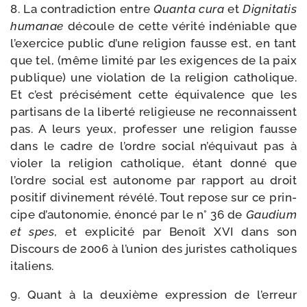
8. La contra­dic­tion entre
Quanta cura
et
Dignitatis
huma­nae
découle de cette véri­té indé­niable que
l’exercice public d’une reli­gion fausse est, en tant
que tel, (même limi­té par les exi­gences de la paix
publique) une vio­la­tion de la reli­gion catho­lique.
Et c’est pré­ci­sé­ment cette équi­va­lence que les
par­ti­sans de la liber­té reli­gieuse ne recon­naissent
pas. A leurs yeux, pro­fes­ser une reli­gion fausse
dans le cadre de l’ordre social n’équivaut pas à
vio­ler la reli­gion catho­lique, étant don­né que
l’ordre social est auto­nome par rap­port au droit
posi­tif divi­ne­ment révé­lé. Tout repose sur ce prin­
cipe d’autonomie, énon­cé par le n° 36 de
Gaudium
et spes
, et expli­ci­té par Benoît XVI dans son
Discours de 2006 à l’union des juristes catho­liques
italiens.
9. Quant à la deuxième expres­sion de l’erreur