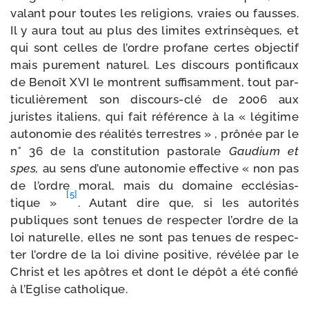
valant pour toutes les reli­gions, vraies ou fausses.
Il y aura tout au plus des limites extrin­sèques, et
qui sont celles de l’ordre pro­fane certes objec­tif
mais pure­ment natu­rel. Les dis­cours pon­ti­fi­caux
de Benoît XVI le montrent suf­fi­sam­ment, tout par­
ti­cu­liè­re­ment son discours-​clé de 2006 aux
juristes ita­liens, qui fait réfé­rence à la « légi­time
auto­no­mie des réa­li­tés ter­restres » , prô­née par le
n° 36 de la consti­tu­tion pas­to­rale
Gaudium et
spes,
au sens d’une auto­no­mie effec­tive « non pas
de l’ordre moral, mais du domaine ecclé­sias­
[5]
tique »
. Autant dire que, si les auto­ri­tés
publiques sont tenues de res­pec­ter l’ordre de la
loi natu­relle, elles ne sont pas tenues de res­pec­
ter l’ordre de la loi divine posi­tive, révé­lée par le
Christ et les apôtres et dont le dépôt a été confié
à l’Eglise catholique.