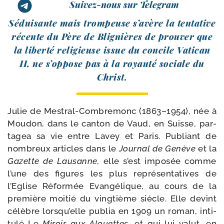
Suivez-nous sur Telegram
Séduisante mais trom­peuse s’avère la ten­ta­tive
récente du Père de Blignières de prou­ver que
la liber­té reli­gieuse issue du concile Vatican
II, ne s’oppose pas à la royau­té sociale du
Christ.
Julie de Mestral-​Combremonc (1863–1954), née à
Moudon, dans le can­ton de Vaud, en Suisse, par­
ta­gea sa vie entre Lavey et Paris. Publiant de
nom­breux articles dans le
Journal de Genève
et la
Gazette de Lausanne,
elle s’est impo­sée comme
l’une des figures les plus repré­sen­ta­tives de
l’Eglise Réformée Evangélique, au cours de la
pre­mière moi­tié du ving­tième siècle. Elle devint
célèbre lorsqu’elle publia en 1909 un roman, inti­
tu­lé Le
Miroir aux Alouettes
, et qui lui valut, en