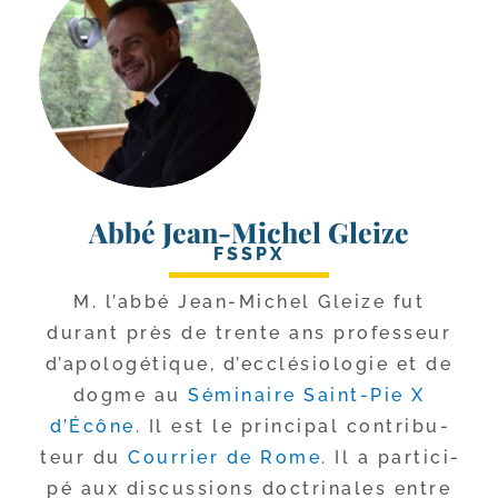
Abbé Jean-Michel Gleize
FSSPX
M. l’ab­bé Jean-​Michel Gleize fut
durant près de trente ans pro­fes­seur
d’a­po­lo­gé­tique, d’ec­clé­sio­lo­gie et de
dogme au
Séminaire Saint-​Pie X
d’Écône
. Il est le prin­ci­pal contri­bu­
teur du
Courrier de Rome
. Il a par­ti­ci­
pé aux dis­cus­sions doc­tri­nales entre