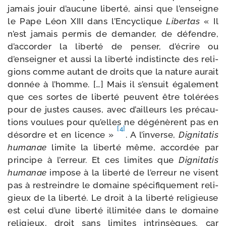
jamais jouir d’aucune liber­té, ain­si que l’enseigne
le Pape Léon XIII dans l’Encyclique
Libertas
« Il
n’est jamais per­mis de deman­der, de défendre,
d’accorder la liber­té de pen­ser, d’écrire ou
d’enseigner et aus­si la liber­té indis­tincte des reli­
gions comme autant de droits que la nature aurait
don­née à l’homme. […] Mais il s’ensuit éga­le­ment
que ces sortes de liber­té peuvent être tolé­rées
pour de justes causes, avec d’ailleurs les pré­cau­
tions vou­lues pour qu’elles ne dégé­nèrent pas en
[4]
désordre et en licence »
. A l’inverse,
Dignitatis
huma­nae
limite la liber­té même, accor­dée par
prin­cipe à l’erreur. Et ces limites que
Dignitatis
huma­nae
impose à la liber­té de l’erreur ne visent
pas à res­treindre le domaine spé­ci­fi­que­ment reli­
gieux de la liber­té. Le droit à la liber­té reli­gieuse
est celui d’une liber­té illi­mi­tée dans le domaine
reli­gieux, droit sans limites intrin­sèques, car