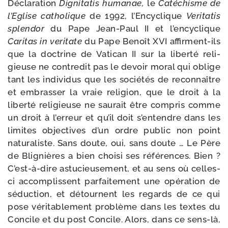
Déclaration
Dignitatis huma­nae,
le
Catéchisme de
l’Eglise catho­lique
de 1992, l’Encyclique
Veritatis
splen­dor
du Pape Jean-​Paul II et l’encyclique
Caritas in veri­tate
du Pape Benoît XVI affirment-​ils
que la doc­trine de Vatican II sur la liber­té reli­
gieuse ne contre­dit pas le devoir moral qui oblige
tant les indi­vi­dus que les socié­tés de recon­naître
et embras­ser la vraie reli­gion, que le droit à la
liber­té reli­gieuse ne sau­rait être com­pris comme
un droit à l’erreur et qu’il doit s’entendre dans les
limites objec­tives d’un ordre public non point
natu­ra­liste. Sans doute, oui, sans doute … Le Père
de Blignières a bien choi­si ses réfé­rences. Bien ?
C’est-à-dire astu­cieu­se­ment, et au sens où celles-​
ci accom­plissent par­fai­te­ment une opé­ra­tion de
séduc­tion, et détournent les regards de ce qui
pose véri­ta­ble­ment pro­blème dans les textes du
Concile et du post Concile. Alors, dans ce sens-​là,