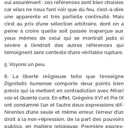
oui assu­ré­ment : ces réfé­rences sont bien choi­sies
car elles ne nous font voir que du feu, c’est-à-dire
une appa­rente et très par­tielle conti­nui­té. Mais
c’est au prix d’une sélec­tion arbi­traire, dont on a
peine à croire quelle soit pas­sée inaper­çue aux
yeux mêmes de celui qui se mon­trait jadis si
sévère à l’endroit des autres réfé­rences qui
témoignent sans conteste d’une véri­table rupture.
5. Voyons un peu.
6. La liber­té reli­gieuse telle que l’enseigne
Dignitatis huma­nae
com­porte deux points bien
pré­cis qui la mettent en contra­dic­tion avec
Mirari
vos
et
Quanta cura.
En effet, Grégoire XVI et Pie IX
ont condam­né l’un et l’autre deux expres­sions dif­
fé­rentes d’une seule et même erreur, l’erreur d’un
droit à la non-​répression, de la part des pou­voirs
publics, en matière reli­gieuse. Première expres­