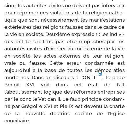
sion : les auto­ri­tés civiles ne doivent pas inter­ve­nir
pour répri­mer ces vio­la­tions de la reli­gion catho­
lique que sont néces­sai­re­ment les mani­fes­ta­tions
exté­rieures des reli­gions fausses dans le cadre de
la vie en socié­té. Deuxième expres­sion : les indi­vi­
dus ont le droit ne pas être empê­chés par les
auto­ri­tés civiles d’exercer au for externe de la vie
en socié­té les actes externes de leur reli­gion,
vraie ou fausse. Cette erreur condam­née est
aujourd’hui à la base de toutes les démo­cra­ties
[3]
modernes. Dans un dis­cours à l’ONLT
, le pape
Benoît XVI voit dans cet état de fait
l’aboutissement logique des réformes entre­prises
par le concile Vatican II. Le faux prin­cipe condam­
né par Grégoire XVI et Pie IX est deve­nu la charte
de la nou­velle doc­trine sociale de l’Eglise
conciliaire.