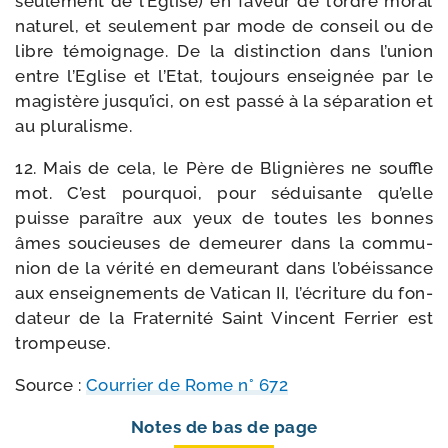
seule­ment de l’Eglise) en faveur de l’ordre moral
natu­rel, et seule­ment par mode de conseil ou de
libre témoi­gnage. De la dis­tinc­tion dans l’union
entre l’Eglise et l’Etat, tou­jours ensei­gnée par le
magis­tère jusqu’ici, on est pas­sé à la sépa­ra­tion et
au pluralisme.
12. Mais de cela, le Père de Blignières ne souffle
mot. C’est pour­quoi, pour sédui­sante qu’elle
puisse paraître aux yeux de toutes les bonnes
âmes sou­cieuses de demeu­rer dans la com­mu­
nion de la véri­té en demeu­rant dans l’obéissance
aux ensei­gne­ments de Vatican II, l’écriture du fon­
da­teur de la Fraternité Saint Vincent Ferrier est
trompeuse.
Source :
Courrier de Rome n° 672
Notes de bas de page