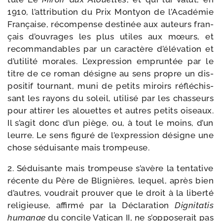
1910, l’attribution du Prix Montyon de l’Académie
Française, récom­pense des­ti­née aux auteurs fran­
çais d’ou­vrages les plus utiles aux mœurs, et
recom­man­dables par un carac­tère d’élévation et
d’utilité morales. L’expression emprun­tée par le
titre de ce roman désigne au sens propre un dis­
po­si­tif tour­nant, muni de petits miroirs réflé­chis­
sant les rayons du soleil, uti­li­sé par les chas­seurs
pour atti­rer les alouettes et autres petits oiseaux.
Il s’agit donc d’un piège, ou, à tout le moins, d’un
leurre. Le sens figu­ré de l’expression désigne une
chose sédui­sante mais trompeuse.
2. Séduisante mais trom­peuse s’avère la ten­ta­tive
récente du Père de Blignières, lequel, après bien
d’autres, vou­drait prou­ver que le droit à la liber­té
reli­gieuse, affir­mé par la Déclaration
Dignitatis
human
ae
du concile Vatican II, ne s’opposerait pas