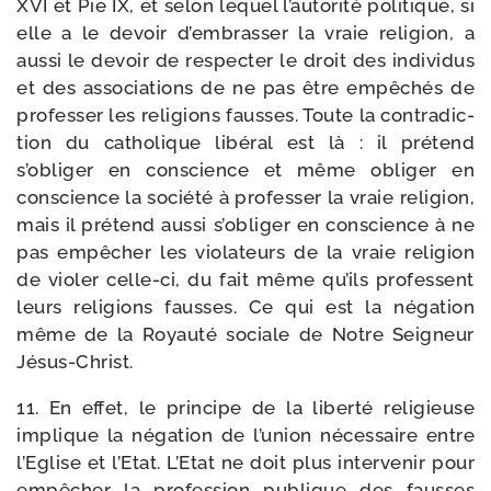
XVI et Pie IX, et selon lequel l’autorité poli­tique, si
elle a le devoir d’embrasser la vraie reli­gion, a
aus­si le devoir de res­pec­ter le droit des indi­vi­dus
et des asso­cia­tions de ne pas être empê­chés de
pro­fes­ser les reli­gions fausses. Toute la contra­dic­
tion du catho­lique libé­ral est là : il pré­tend
s’obliger en conscience et même obli­ger en
conscience la socié­té à pro­fes­ser la vraie reli­gion,
mais il pré­tend aus­si s’obliger en conscience à ne
pas empê­cher les vio­la­teurs de la vraie reli­gion
de vio­ler celle-​ci, du fait même qu’ils pro­fessent
leurs reli­gions fausses. Ce qui est la néga­tion
même de la Royauté sociale de Notre Seigneur
Jésus-Christ.
11. En effet, le prin­cipe de la liber­té reli­gieuse
implique la néga­tion de l’union néces­saire entre
l’Eglise et l’Etat. L’Etat ne doit plus inter­ve­nir pour
empê­cher la pro­fes­sion publique des fausses