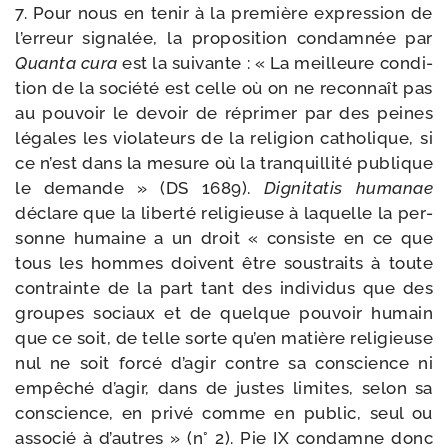
7. Pour nous en tenir à la pre­mière expres­sion de
l’erreur signa­lée, la pro­po­si­tion condam­née par
Quanta cura
est la sui­vante : « La meilleure condi­
tion de la socié­té est celle où on ne recon­naît pas
au pou­voir le devoir de répri­mer par des peines
légales les vio­la­teurs de la reli­gion catho­lique, si
ce n’est dans la mesure où la tran­quilli­té publique
le demande » (DS 1689).
Dignitatis huma­nae
déclare que la liber­té reli­gieuse à laquelle la per­
sonne humaine a un droit « consiste en ce que
tous les hommes doivent être sous­traits à toute
contrainte de la part tant des indi­vi­dus que des
groupes sociaux et de quelque pou­voir humain
que ce soit, de telle sorte qu’en matière reli­gieuse
nul ne soit for­cé d’agir contre sa conscience ni
empê­ché d’agir, dans de justes limites, selon sa
conscience, en pri­vé comme en public, seul ou
asso­cié à d’autres » (n° 2). Pie IX condamne donc