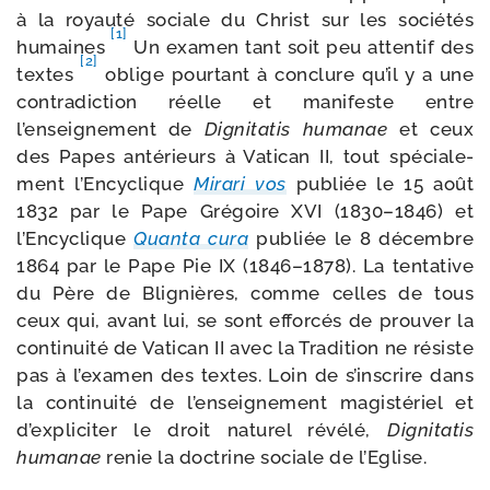
à la royau­té sociale du Christ sur les socié­tés
[1]
humaines
Un exa­men tant soit peu atten­tif des
[2]
textes
oblige pour­tant à conclure qu’il y a une
contra­dic­tion réelle et mani­feste entre
l’enseignement de
Dignitatis huma­nae
et ceux
des Papes anté­rieurs à Vatican II, tout spé­cia­le­
ment l’Encyclique
Mirari vos
publiée le 15 août
1832 par le Pape Grégoire XVI (1830–1846) et
l’Encyclique
Quanta cura
publiée le 8 décembre
1864 par le Pape Pie IX (1846–1878). La ten­ta­tive
du Père de Blignières, comme celles de tous
ceux qui, avant lui, se sont effor­cés de prou­ver la
conti­nui­té de Vatican II avec la Tradition ne résiste
pas à l’examen des textes. Loin de s’inscrire dans
la conti­nui­té de l’enseignement magis­té­riel et
d’expliciter le droit natu­rel révé­lé,
Dignitatis
huma­nae
renie la doc­trine sociale de l’Eglise.