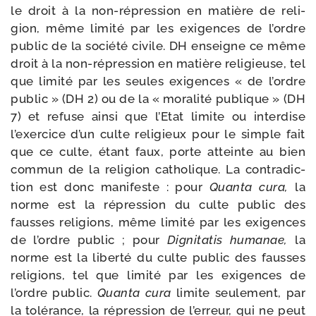
le droit à la non-​répression en matière de reli­
gion, même limi­té par les exi­gences de l’ordre
public de la socié­té civile. DH enseigne ce même
droit à la non-​répression en matière reli­gieuse, tel
que limi­té par les seules exi­gences « de l’ordre
public » (DH 2) ou de la « mora­li­té publique » (DH
7) et refuse ain­si que l’Etat limite ou inter­dise
l’exercice d’un culte reli­gieux pour le simple fait
que ce culte, étant faux, porte atteinte au bien
com­mun de la reli­gion catho­lique. La contra­dic­
tion est donc mani­feste : pour
Quanta cura,
la
norme est la répres­sion du culte public des
fausses reli­gions, même limi­té par les exi­gences
de l’ordre public ; pour
Dignitatis huma­nae,
la
norme est la liber­té du culte public des fausses
reli­gions, tel que limi­té par les exi­gences de
l’ordre public.
Quanta cura
limite seule­ment, par
la tolé­rance, la répres­sion de l’erreur, qui ne peut