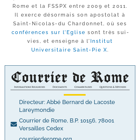
Rome et la FSSPX entre 2009 et 2011.
Il exerce désor­mais son apos­to­lat à
Saint-​Nicolas-​du Chardonnet, où ses
confé­rences sur l’Eglise
sont très sui­
vies, et enseigne à l’
Institut
Universitaire Saint-​Pie X
.
Directeur: Abbé Bernard de Lacoste
Lareymondie
Courrier de Rome, B.P. 10156, 78001
Versailles Cedex
courrierderome.org