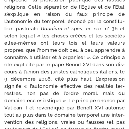
reli­gions. Cette sépa­ra­tion de l’Eglise et de l’Etat
s’explique en rai­son du faux prin­cipe de
l’autonomie du tem­po­rel, énon­cé par la consti­tu­
tion pas­to­rale
Gaudium et spes,
en son n° 36 et
selon lequel « les choses créées et les socié­tés
elles-​mêmes ont leurs lois et leurs valeurs
propres, que l’homme doit peu à peu apprendre à
connaître, à uti­li­ser et à orga­ni­ser ». Ce prin­cipe a
été expli­ci­té par le pape Benoît XVI dans son dis­
cours à l’union des juristes catho­liques ita­liens, le
9 décembre 2006, cité plus haut. L’expression
signi­fie « l’autonomie effec­tive des réa­li­tés ter­
restres, non pas de l’ordre moral, mais du
domaine ecclé­sias­tique ». Le prin­cipe énon­cé par
Vatican II et reven­di­qué par Benoît XVI auto­rise
tout au plus dans le domaine tem­po­rel une inter­
ven­tion des reli­gions, vraies ou fausses (et pas