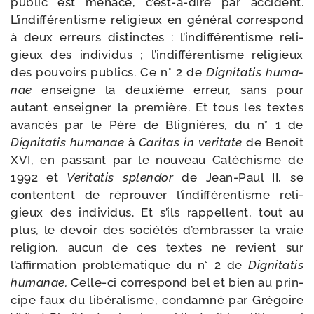
public est mena­cé, c’est-à-dire par acci­dent.
L’indifférentisme reli­gieux en géné­ral cor­res­pond
à deux erreurs dis­tinctes : l’indifférentisme reli­
gieux des indi­vi­dus ; l’indifférentisme reli­gieux
des pou­voirs publics. Ce n° 2 de
Dignitatis huma­
nae
enseigne la deuxième erreur, sans pour
autant ensei­gner la pre­mière. Et tous les textes
avan­cés par le Père de Blignières, du n° 1 de
Dignitatis huma­nae
à
Caritas in veri­tate
de Benoît
XVI, en pas­sant par le nou­veau Catéchisme de
1992 et
Veritatis splen­dor
de Jean-​Paul II, se
contentent de réprou­ver l’indifférentisme reli­
gieux des indi­vi­dus. Et s’ils rap­pellent, tout au
plus, le devoir des socié­tés d’embrasser la vraie
reli­gion, aucun de ces textes ne revient sur
l’affirmation pro­blé­ma­tique du n° 2 de
Dignitatis
huma­nae.
Celle-​ci cor­res­pond bel et bien au prin­
cipe faux du libé­ra­lisme, condam­né par Grégoire