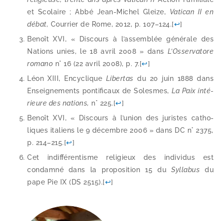
et Scolaire ; Abbé Jean-​Michel Gleize,
Vatican II en
débat,
Courrier de Rome, 2012, p. 107–124.
[
↩
]
Benoît XVI, « Discours à l’assemblée géné­rale des
Nations unies, le 18 avril 2008 » dans
L’Osservatore
roma­no
n° 16 (22 avril 2008), p. 7.
[
↩
]
Léon XIII, Encyclique
Libertas
du 20 juin 1888 dans
Enseignements pon­ti­fi­caux de Solesmes,
La Paix inté­
rieure des nations,
n° 225.
[
↩
]
Benoît XVI, « Discours à l’union des juristes catho­
liques ita­liens le 9 décembre 2006 » dans DC n° 2375,
p. 214–215.
[
↩
]
Cet indif­fé­ren­tisme reli­gieux des indi­vi­dus est
condam­né dans la pro­po­si­tion 15 du
Syllabus
du
pape Pie IX (DS 2515).
[
↩
]