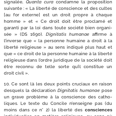
signa­lée,
Quanta cura
condamne la pro­po­si­tion
sui­vante : « La liber­té de conscience et des cultes
[au for externe] est un droit propre à chaque
homme » et « Ce droit doit être pro­cla­mé et
garan­ti par la loi dans toute socié­té bien orga­ni­
sée » (DS 1690).
Dignitatis huma­nae
affirme à
l’inverse que « la per­sonne humaine a droit à la
liber­té reli­gieuse » au sens indi­qué plus haut et
que « ce droit de la per­sonne humaine à la liber­té
reli­gieuse dans l’ordre juri­dique de la socié­té doit
être recon­nu de telle sorte qu’il consti­tue un
droit civil ».
10. Ce sont là les deux points cru­ciaux en rai­son
des­quels la décla­ra­tion
Dignitatis huma­nae
pose
un grave pro­blème à la conscience des catho­
liques. Le texte du Concile n’enseigne pas (du
moins dans ce n° 2) la liber­té des
consciences