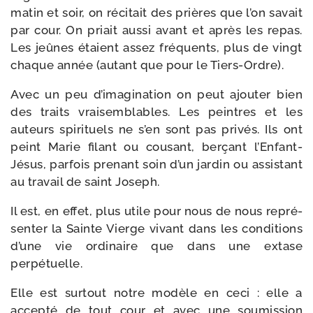
matin et soir, on réci­tait des prières que l’on savait
par cour. On priait aus­si avant et après les repas.
Les jeûnes étaient assez fré­quents, plus de vingt
chaque année (autant que pour le Tiers-Ordre).
Avec un peu d’i­ma­gi­na­tion on peut ajou­ter bien
des traits vrai­sem­blables. Les peintres et les
auteurs spi­ri­tuels ne s’en sont pas pri­vés. Ils ont
peint Marie filant ou cou­sant, ber­çant l’Enfant-​
Jésus, par­fois pre­nant soin d’un jar­din ou assis­tant
au tra­vail de saint Joseph.
Il est, en effet, plus utile pour nous de nous repré­
sen­ter la Sainte Vierge vivant dans les condi­tions
d’une vie ordi­naire que dans une extase
perpétuelle.
Elle est sur­tout notre modèle en ceci : elle a
accep­té de tout cour et avec une sou­mis­sion