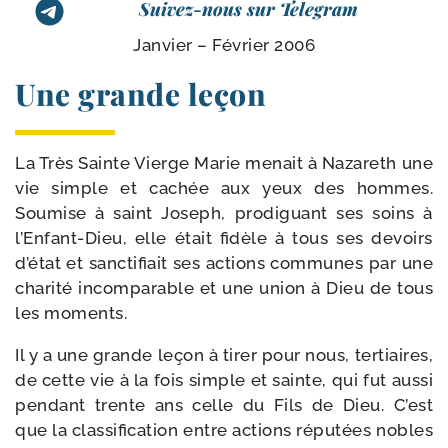
Suivez-nous sur Telegram
Janvier – Février 2006
Une grande leçon
La Très Sainte Vierge Marie menait à Nazareth une
vie simple et cachée aux yeux des hommes.
Soumise à saint Joseph, pro­di­guant ses soins à
l’Enfant-​Dieu, elle était fidèle à tous ses devoirs
d’é­tat et sanc­ti­fiait ses actions com­munes par une
cha­ri­té incom­pa­rable et une union à Dieu de tous
les moments.
Il y a une grande leçon à tirer pour nous, ter­tiaires,
de cette vie à la fois simple et sainte, qui fut aus­si
pen­dant trente ans celle du Fils de Dieu. C’est
que la clas­si­fi­ca­tion entre actions répu­tées nobles