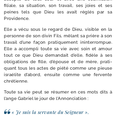
filiale, sa situa­tion, son tra­vail, ses joies et ses
peines tels que Dieu les avait réglés par sa
Providence.
Elle a vécu sous le regard de Dieu, visible en la
per­sonne de son divin Fils, mêlant sa prière à son
tra­vail d’une façon pra­ti­que­ment inin­ter­rom­pue.
Elle a accom­pli toute sa vie avec soin et amour
tout ce que Dieu deman­dait d’elle, fidèle à ses
obli­ga­tions de fille, d’é­pouse et de mère, pra­ti­
quant tous les actes de pié­té comme une pieuse
israé­lite d’a­bord, ensuite comme une fer­vente
chrétienne.
Toute sa vie peut se résu­mer en ces mots dits à
l’ange Gabriel le jour de l’Annonciation :
« Je suis la ser­vante du Seigneur ».