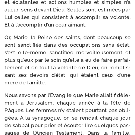
et écla­tantes et actions humbles et simples n’a
aucun sens devant Dieu. Seules sont esti­mées par
Lui celles qui consistent à accom­plir sa volon­té.
Et à l’ac­com­plir d’un cour aimant.
Or, Marie, la Reine des saints, dont beau­coup se
sont sanc­ti­fiés dans des occu­pa­tions sans éclat,
s’est elle-​même sanc­ti­fiée mer­veilleu­se­ment et
plus qu’eux par le soin qu’elle a eu de faire par­fai­
te­ment et en tout la volon­té de Dieu, en rem­plis­
sant ses devoirs d’é­tat, qui étaient ceux d’une
mère de famille.
Nous savons par l’Evangile que Marie allait fidè­le­
ment à Jérusalem, chaque année à la fête de
Pâques. Les femmes n’y étaient pour­tant pas obli­
gées. A la syna­gogue, on se ren­dait chaque jour
de sab­bat pour prier et écou­ter lire quelques pas­
sages de l’Ancien Testament. Dans la famille,