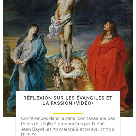
RÉFLEXION SUR LES ÉVANGILES ET
LA PASSION (VIDÉO)
Conférences dans la série "connaissance des
Pères de l’Église" prononcées par l'abbé
Jean Bayot les 30 mai 1988 et 10 avril 1995 à
l'IUSPX.