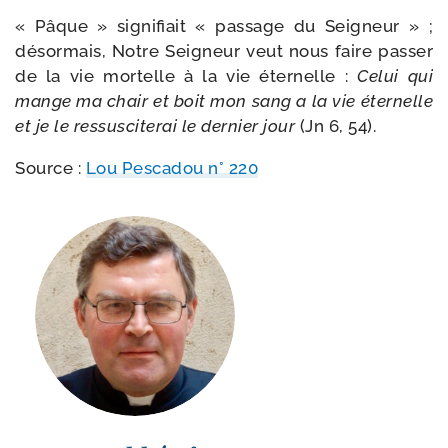
« Pâque » signi­fiait « pas­sage du Seigneur » ;
désor­mais, Notre Seigneur veut nous faire pas­ser
de la vie mor­telle à la vie éter­nelle :
Celui qui
mange ma chair et boit mon sang a la vie éter­nelle
et je le res­sus­ci­te­rai le der­nier jour
(Jn 6, 54).
Source :
Lou Pescadou n° 220