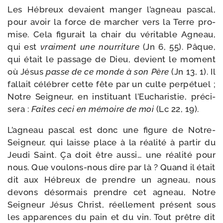
Les Hébreux devaient man­ger l’agneau pas­cal,
pour avoir la force de mar­cher vers la Terre pro­
mise. Cela figu­rait la chair du véri­table Agneau,
qui est
vrai­ment une nour­ri­ture
(Jn 6, 55). Pâque,
qui était le pas­sage de Dieu, devient le moment
où Jésus
passe de ce monde à son Père
(Jn 13, 1). Il
fal­lait célé­brer cette fête par un culte per­pé­tuel ;
Notre Seigneur, en ins­ti­tuant l’Eucharistie, pré­ci­
se­ra :
Faites ceci en mémoire de moi
(Lc 22, 19).
L’agneau pas­cal est donc une figure de Notre-​
Seigneur, qui laisse place à la réa­li­té à par­tir du
Jeudi Saint. Ça doit être aus­si… une réa­li­té pour
nous. Que voulons-​nous dire par là ? Quand il était
dit aux Hébreux de prendre un agneau, nous
devons désor­mais prendre cet agneau, Notre
Seigneur Jésus Christ, réel­le­ment pré­sent sous
les appa­rences du pain et du vin. Tout prêtre dit