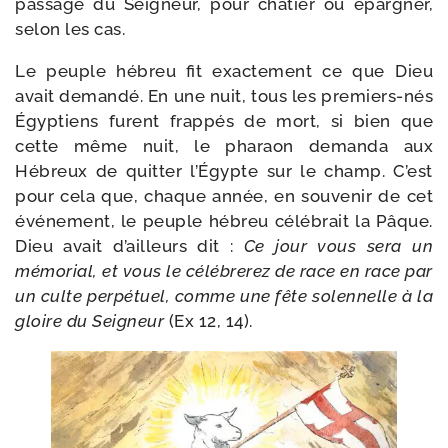
pas­sage du Seigneur, pour châ­tier ou épar­gner,
selon les cas.
Le peuple hébreu fit exac­te­ment ce que Dieu
avait deman­dé. En une nuit, tous les premiers-​nés
Égyptiens furent frap­pés de mort, si bien que
cette même nuit, le pha­raon deman­da aux
Hébreux de quit­ter l’Égypte sur le champ. C’est
pour cela que, chaque année, en sou­ve­nir de cet
évé­ne­ment, le peuple hébreu célé­brait la Pâque.
Dieu avait d’ailleurs dit :
Ce jour vous sera un
mémo­rial, et vous le célé­bre­rez de race en race par
un culte per­pé­tuel, comme une fête solen­nelle à la
gloire du Seigneur
(Ex 12, 14).