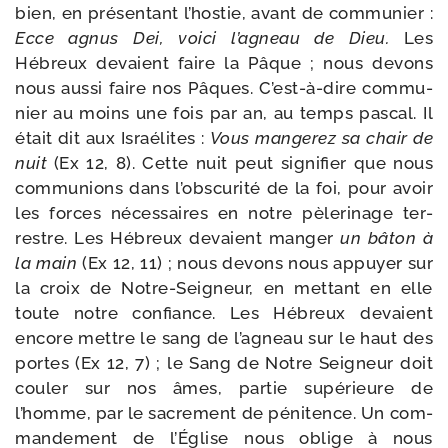
bien, en pré­sen­tant l’hostie, avant de com­mu­nier :
Ecce agnus Dei, voi­ci l’agneau de Dieu.
Les
Hébreux devaient faire la Pâque ; nous devons
nous aus­si faire nos Pâques. C’est-à-dire com­mu­
nier au moins une fois par an, au temps pas­cal. Il
était dit aux Israélites :
Vous man­ge­rez sa chair de
nuit
(Ex 12, 8). Cette nuit peut signi­fier que nous
com­mu­nions dans l’obscurité de la foi, pour avoir
les forces néces­saires en notre pèle­ri­nage ter­
restre. Les Hébreux devaient man­ger
un bâton à
la main
(Ex 12, 11) ; nous devons nous appuyer sur
la croix de Notre-​Seigneur, en met­tant en elle
toute notre confiance. Les Hébreux devaient
encore mettre le sang de l’agneau sur le haut des
portes (Ex 12, 7) ; le Sang de Notre Seigneur doit
cou­ler sur nos âmes, par­tie supé­rieure de
l’homme, par le sacre­ment de péni­tence. Un com­
man­de­ment de l’Église nous oblige à nous