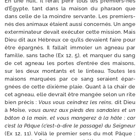
En une nuit, Il ferait périr tous les premiers-​nés
d’Égypte, tant dans la mai­son du pha­raon que
dans celle de la moindre ser­vante. Les premiers-​
nés des ani­maux étaient aus­si concer­nés. Un ange
exter­mi­na­teur devait exé­cu­ter cette mis­sion. Mais
Dieu dit aux Hébreux ce qu’ils devaient faire pour
être épar­gnés. Il fal­lait immo­ler un agneau par
famille, sans tache (Ex 12, 5), et mar­quer du sang
de cet agneau les portes d’entrée des mai­sons,
sur les deux mon­tants et le lin­teau. Toutes les
mai­sons mar­quées par ce sang seraient épar­
gnées de cette dixième plaie. Quant à la chair de
cet agneau, elle devrait être man­gée selon un rite
bien pré­cis :
Vous vous cein­drez les reins,
dit Dieu
à Moïse,
vous aurez aux pieds des san­dales et un
bâton à la main, et vous man­ge­rez à la hâte ; car
c’est la Pâque
(c’est-à-dire le pas­sage) du Seigneur
(Ex 12, 11). Voilà le pre­mier sens du mot Pâque :