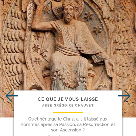
CE QUE JE VOUS LAISSE
ABBÉ GRÉGOIRE CHAUVET
Quel héritage le Christ a-t-il laissé aux
hommes après sa Passion, sa Résurrection et
son Ascension ?