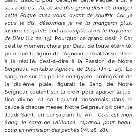
Saint, d’abord pour célé­brer cette Pâque. Il dit à
ses apôtres :
J’ai dési­ré d’un grand désir de man­ger
cette Pâque avec vous, avant de souf­frir. Car je
vous le dis, désor­mais je ne la man­ge­rai plus,
jusqu’à ce qu’elle soit accom­plie dans le Royaume
de Dieu
(Lc 22, 15). Pourquoi ce grand désir ? Car
c’est le moment choi­si par Dieu, de toute éter­ni­té,
pour que la figure de l’Agneau pas­cal fasse place
à la réa­li­té, c’est-à-dire à la Passion de Notre
Seigneur, véri­table
Agneau de Dieu
(Jn 1, 29). Le
sang mis sur les portes en Égypte, pro­té­geant de
la dixième plaie, figu­rait le Sang de Notre
Seigneur cou­lant sur la croix pour apai­ser la jus­
tice divine, et se trou­vant désor­mais dans le
calice à chaque messe. Notre Seigneur dit bien, le
Jeudi Saint, en consa­crant le vin :
Ceci est mon
Sang, le sang de l’Alliance, répan­du pour beau­
coup en rémis­sion des péchés
(Mt 26, 28).