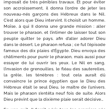
impo­sait de très pénibles tra­vaux. Et pour évi­ter
son accrois­se­ment, il don­na l’ordre de jeter les
nouveau-​nés gar­çons des Hébreux dans le Nil.
C’est alors que Dieu inter­vint. Il choi­sit un homme,
Moïse, à qui II don­na une grande mis­sion : aller
trou­ver le pha­raon, et l’intimer de lais­ser tout son
peuple quit­ter le pays, afin d’aller ado­rer Dieu
dans le désert. Le pha­raon refu­sa ; ce fut l’épisode
fameux des dix plaies d’Égypte. Dieu envoya des
châ­ti­ments pour punir le pha­raon, mais aus­si pour
essayer de lui ouvrir les yeux. Le Nil en sang,
l’invasion de gre­nouilles, le fléau des sau­te­relles,
la grêle, les ténèbres : tout cela aurait dû
convaincre le prince égyp­tien que le Dieu des
Hébreux était le seul Dieu, le maître de l’univers.
Mais le pha­raon s’entêta neuf fois de suite. Alors
Dieu pré­vint que la dixième plaie serait décisive…