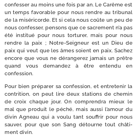
confes­ser au moins une fois par an. Le Carême est
un temps favo­rable pour nous rendre au tri­bu­nal
de la misé­ri­corde. Et si cela nous coûte un peu de
nous confes­ser, pen­sons que ce sacre­ment n’a pas
été ins­ti­tué pour nous tor­tu­rer, mais pour nous
rendre la paix ; Notre-​Seigneur est un Dieu de
paix qui veut que les âmes soient en paix. Sachez
encore que vous ne déran­ge­rez jamais un prêtre
quand vous deman­dez à être enten­du en
confession.
Pour bien pré­pa­rer sa confes­sion, et entre­te­nir la
contri­tion, on peut lire deux sta­tions de che­min
de croix chaque jour. On com­pren­dra mieux le
mal que pro­duit le péché, mais aus­si l’amour du
divin Agneau qui a vou­lu tant souf­frir pour nous
sau­ver, pour que son Sang détourne tout châ­ti­
ment divin.