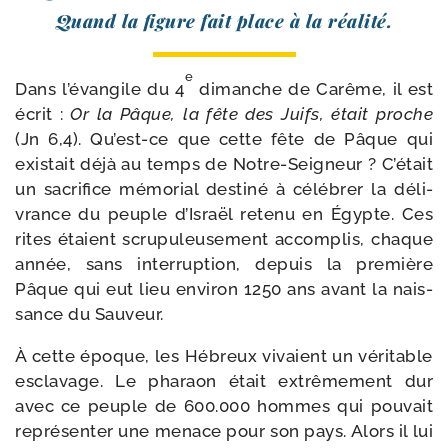
Quand la figure fait place à la réalité.
e
Dans l’évangile du 4
dimanche de Carême, il est
écrit :
Or la Pâque, la fête des Juifs, était proche
(Jn 6,4). Qu’est-ce que cette fête de Pâque qui
exis­tait déjà au temps de Notre-​Seigneur ? C’était
un sacri­fice mémo­rial des­ti­né à célé­brer la déli­
vrance du peuple d’Israël rete­nu en Égypte. Ces
rites étaient scru­pu­leu­se­ment accom­plis, chaque
année, sans inter­rup­tion, depuis la pre­mière
Pâque qui eut lieu envi­ron 1250 ans avant la nais­
sance du Sauveur.
À cette époque, les Hébreux vivaient un véri­table
escla­vage. Le pha­raon était extrê­me­ment dur
avec ce peuple de 600.000 hommes qui pou­vait
repré­sen­ter une menace pour son pays. Alors il lui