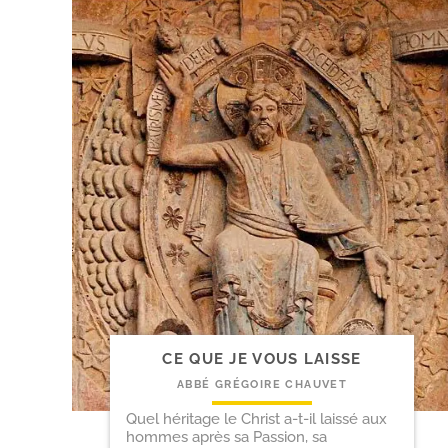
CE QUE JE VOUS LAISSE
ABBÉ GRÉGOIRE CHAUVET
Quel héritage le Christ a-t-il laissé aux
hommes après sa Passion, sa