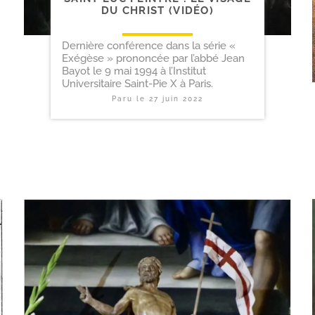
DU CHRIST (VIDÉO)
Dernière conférence dans la série «
Exégèse » prononcée par l’abbé Jean
Bayot le 9 mai 1994 à l’Institut
Universitaire Saint-Pie X à Paris.
Paru le
27 juin 2022