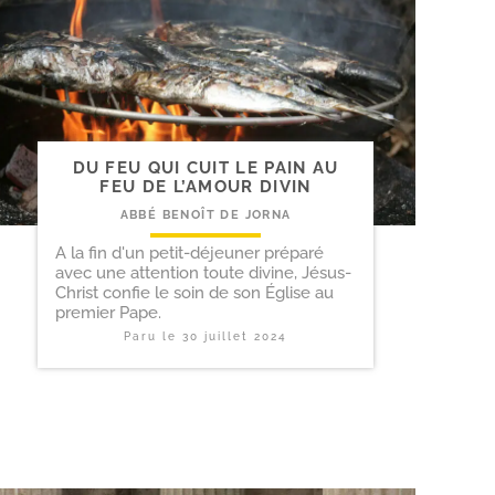
DU FEU QUI CUIT LE PAIN AU
FEU DE L’AMOUR DIVIN
ABBÉ BENOÎT DE JORNA
A la fin d'un petit-déjeuner préparé
avec une attention toute divine, Jésus-
Christ confie le soin de son Église au
premier Pape.
Paru le
30 juillet 2024