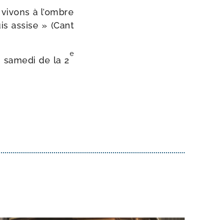
s vivons à l’ombre
uis assise » (Cant
e
, same­di de la 2