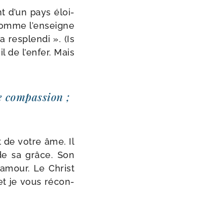
t d’un pays éloi­
 comme l’enseigne
res­plen­di ». (Is
il de l’enfer. Mais
 com­pas­sion ;
t de votre âme. Il
de sa grâce. Son
 amour. Le Christ
 et je vous récon­