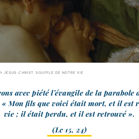
Öè
JÉSUS-CHRIST, SOUFFLE DE NOTRE VIE
rons avec pié­té l’évangile de la para­bole 
 « Mon fils que voi­ci était mort, et il est 
vie ; il était per­du, et il est retrouvé ».
(Lc 15, 24)