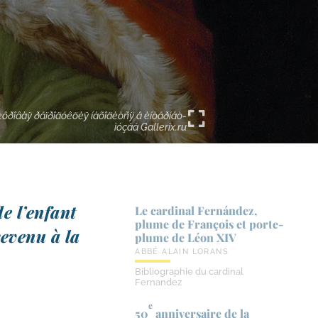
ôðîâàÿ ðåïðîäóêöèÿ íàõîäèòñÿ â èíòåðíåò-
ìóçåå Gallerix.ru
de l’enfant
Le cardinal Fernández,
plume de François et porte-​
reve­nu à la
plume de Léon XIV
ABBÉ ALAIN LORANS
Bibliographie du cardinal
Fernandez
e
50
anniversaire de la