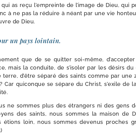
i, qui as reçu l’empreinte de l’image de Dieu, qui 
onc à ne pas la réduire à néant par une vie hon­teu
œuvre de Dieu.
pour un pays lointain.
i­gne­ment que de se quit­ter soi-​même, d’accepter
ce, mais la conduite, de s’isoler par les dési­rs d
 terre, d’être sépa­ré des saints comme par une 
 ? Car qui­conque se sépare du Christ, s’exile de la 
té.
us ne sommes plus des étran­gers ni des gens d
yens des saints, nous sommes la mai­son de Di
s étions loin, nous sommes deve­nus proches 
)