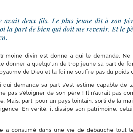
avait deux fils. Le plus jeune dit à son pè
i la part de bien qui doit me reve­nir. Et le pè
en.
atri­moine divin est don­né à qui le demande. Ne
 de don­ner à quelqu’un de trop jeune sa part de fo
Royaume de Dieu et la foi ne souffre pas du poids
i qui demande sa part s’est esti­mé capable de la 
 ne pas s’éloigner de son père ! Il n’aurait pas co
. Mais, par­ti pour un pays loin­tain, sor­ti de la mai­
gence. En véri­té, il dis­sipe son patri­moine, celu
 a consu­mé dans une vie de débauche tout le