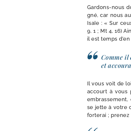
Gardons-​nous do
gné, car nous au
Isaïe : « Sur ceu
9, 1 ; Mt 4, 16) A
il est temps d’en
Comme il é
et accou­ra
Il vous voit de l
accourt à vous 
embras­se­ment, 
se jette à votre 
for­te­rai ; pre­n