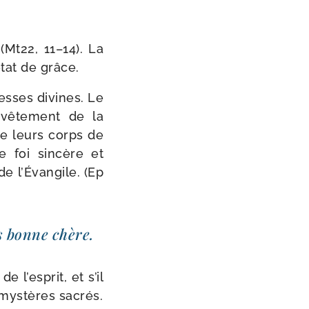
 (Mt22, 11–14). La
état de grâce.
dresses divines. Le
 vête­ment de la
 de leurs corps de
e foi sin­cère et
 de l’Évangile. (Ep
ns bonne chère.
e l’esprit, et s’il
mys­tères sacrés.