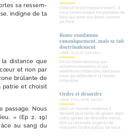
portes sa res­sem­
C’est un texte toujours vivant ; il
nous communique les pensées du
se, indigne de ta
Dieu qui aime nos âmes comme
un Père.
Rome condamne
canoniquement, mais se tait
doctrinalement
ABBÉ ALAIN LORANS
 la dis­tance que
On ne reviendra plus aux
excommunications et aux
u cœur et non par
anathèmes tridentins, sauf pour
ceux qui défendent la messe
zone brû­lante de
tridentine.
patrie et choi­sit
Ordre et désordre
ABBÉ PHILIPPE PAZAT
e pas­sage. Nous
Dans un monde moderne il
devient plus facile de glisser dans
eu. » (Ep 2, 19)
cette spirale de désordre moral,
d’où la nécessité urgente de
grâce au sang du
restaurer l’ordre autour de nous.