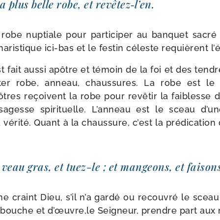
 plus belle robe, et revêtez‑l’en.
la robe nup­tiale pour par­ti­ci­per au ban­quet sacré
ris­tique ici-​bas et le fes­tin céleste requièrent l’
st fait aus­si apôtre et témoin de la foi et des ten­
­ter robe, anneau, chaus­sures. La robe est le
tres reçoivent la robe pour revê­tir la fai­blesse
agesse spi­ri­tuelle. L’anneau est le sceau d’un
véri­té. Quant à la chaus­sure, c’est la pré­di­ca­tion
veau gras, et tuez-​le ; et man­geons, et fai­so
ne craint Dieu, s’il n’a gar­dé ou recou­vré le sceau d
e bouche et d’œuvre,le Seigneur, prendre part aux 