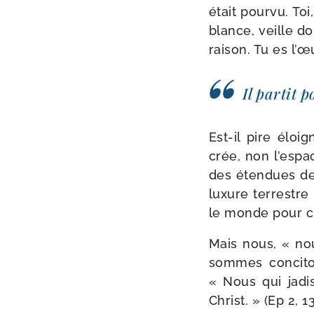
était pour­vu. To
blance, veille d
rai­son. Tu es l’
Il par­tit 
Est-​il pire élo
crée, non l’espa
des éten­dues de
luxure ter­restre
le monde pour ci
Mais nous, « no
sommes conci­to
« Nous qui jadi
Christ. » (Ep 2, 13