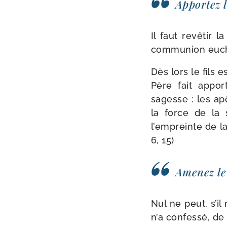
Apportez la
Il faut revê­tir 
com­mu­nion eucha­
Dès lors le fils e
Père fait appor
sagesse : les apô
la force de la s
l’empreinte de la 
6, 15)
Amenez le 
Nul ne peut, s’il 
n’a confes­sé, d