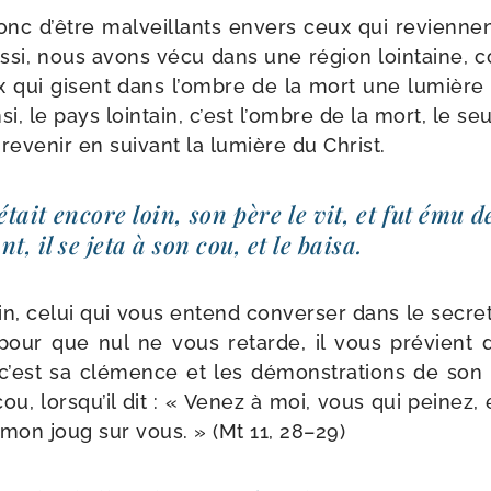
nc d’être mal­veillants envers ceux qui reviennen
s­si, nous avons vécu dans une région loin­taine,
x qui gisent dans l’ombre de la mort une lumière a 
insi, le pays loin­tain, c’est l’ombre de la mort, le seu
 reve­nir en sui­vant la lumière du Christ.
tait encore loin, son père le vit, et fut ému de
nt, il se jeta à son cou, et le baisa.
oin, celui qui vous entend conver­ser dans le secre
pour que nul ne vous retarde, il vous pré­vient 
c’est sa clé­mence et les démons­tra­tions de son
cou, lorsqu’il dit : « Venez à moi, vous qui pei­nez,
ez mon joug sur vous. » (Mt 11, 28–29)