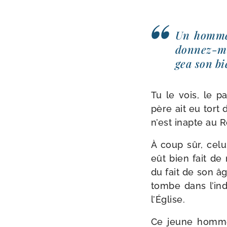
Un homme 
donnez-​mo
gea son bi
Tu le vois, le p
père ait eu tort
n’est inapte au 
À coup sûr, celu
eût bien fait de
du fait de son âge
tombe dans l’indi
l’Église.
Ce jeune homme