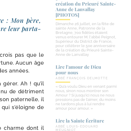
création du Prieuré Sainte-​
Anne de Lanvallay
[PHOTOS]
re : Mon père,
Dimanche 26 juillet, en la fête de
re leur par­ta­
sainte Anne, Patronne de la
Bretagne, 700 fidèles étaient
venus entourer M. l'abbé Peignot,
Supérieur du District de France,
pour célébrer le 50e anniversaire
de la création du Prieuré Sainte-
 crois pas que le
Anne de Lanvallay
r­tune. Aucun âge
Lire l’amour de Dieu
 des années.
pour nous
ABBÉ FRANÇOIS DELMOTTE
gérer. Ah ! qu’il
« Qu’a voulu Dieu en venant parmi
nnu de détri­ment
nous, sinon nous montrer son
Amour ? Si jusqu’ici nous ne nous
son pater­nelle, il
pressions pas de l’aimer, du moins
ne tardons plus à lui rendre
i qui s’éloigne de
amour pour amour. »
Lire la Sainte Écriture
ABBÉ LOUIS-EDOUARD
 charme dont il
MEUGNIOT