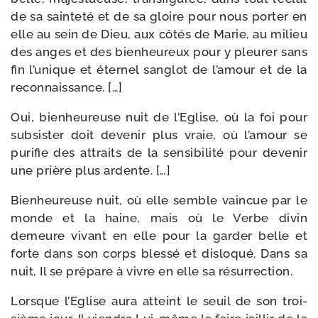
de sa sain­te­té et de sa gloire pour nous por­ter en
elle au sein de Dieu, aux côtés de Marie, au milieu
des anges et des bien­heu­reux pour y pleu­rer sans
fin l’u­nique et éter­nel san­glot de l’a­mour et de la
reconnaissance. […]
Oui, bien­heu­reuse nuit de l’Eglise, où la foi pour
sub­sis­ter doit deve­nir plus vraie, où l’a­mour se
puri­fie des attraits de la sen­si­bi­li­té pour deve­nir
une prière plus ardente. […]
Bienheureuse nuit, où elle semble vain­cue par le
monde et la haine, mais où le Verbe divin
demeure vivant en elle pour la gar­der belle et
forte dans son corps bles­sé et dis­lo­qué. Dans sa
nuit, Il se pré­pare à vivre en elle sa résurrection.
Lorsque l’Eglise aura atteint le seuil de son troi­