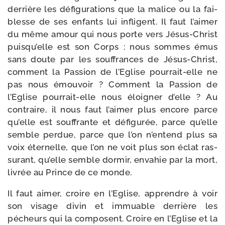
der­rière les défi­gu­ra­tions que la malice ou la fai­
blesse de ses enfants lui infligent. Il faut l’ai­mer
du même amour qui nous porte vers Jésus-​Christ
puis­qu’elle est son Corps : nous sommes émus
sans doute par les souf­frances de Jésus-​Christ,
com­ment la Passion de l’Eglise pourrait-​elle ne
pas nous émou­voir ? Comment la Passion de
l’Eglise pourrait-​elle nous éloi­gner d’elle ? Au
contraire, il nous faut l’ai­mer plus encore parce
qu’elle est souf­frante et défi­gu­rée, parce qu’elle
semble per­due, parce que l’on n’en­tend plus sa
voix éter­nelle, que l’on ne voit plus son éclat ras­
su­rant, qu’elle semble dor­mir, enva­hie par la mort,
livrée au Prince de ce monde.
Il faut aimer, croire en l’Eglise, apprendre à voir
son visage divin et immuable der­rière les
pécheurs qui la com­posent. Croire en l’Eglise et la