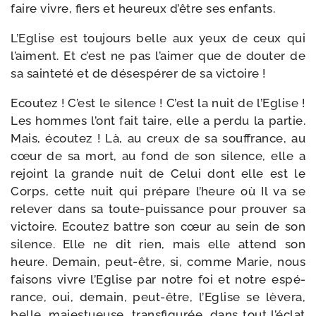
faire vivre, fiers et heu­reux d’être ses enfants.
L’Eglise est tou­jours belle aux yeux de ceux qui
l’aiment. Et c’est ne pas l’ai­mer que de dou­ter de
sa sain­te­té et de déses­pé­rer de sa victoire !
Ecoutez ! C’est le silence ! C’est la nuit de l’Eglise !
Les hommes l’ont fait taire, elle a per­du la par­tie.
Mais, écou­tez ! Là, au creux de sa souf­france, au
cœur de sa mort, au fond de son silence, elle a
rejoint la grande nuit de Celui dont elle est le
Corps, cette nuit qui pré­pare l’heure où Il va se
rele­ver dans sa toute-​puissance pour prou­ver sa
vic­toire. Ecoutez battre son cœur au sein de son
silence. Elle ne dit rien, mais elle attend son
heure. Demain, peut-​être, si, comme Marie, nous
fai­sons vivre l’Eglise par notre foi et notre espé­
rance, oui, demain, peut-​être, l’Eglise se lève­ra,
belle, majes­tueuse, trans­fi­gu­rée, dans tout l’é­clat