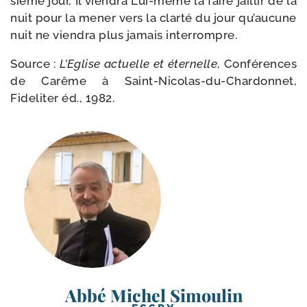
sième jour, Il vien­dra Lui-​même la faire jaillir de la
nuit pour la mener vers la clar­té du jour qu’au­cune
nuit ne vien­dra plus jamais interrompre.
Source :
L’Eglise actuelle et éter­nelle
, Conférences
de Carême à Saint-​Nicolas-​du-​Chardonnet,
Fideliter éd., 1982.
Abbé Michel Simoulin