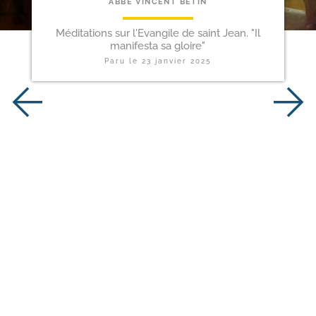
ABBÉ VINCENT BÉTIN
Méditations sur l'Evangile de saint Jean. "Il
manifesta sa gloire"
Paru le
23 janvier 2025