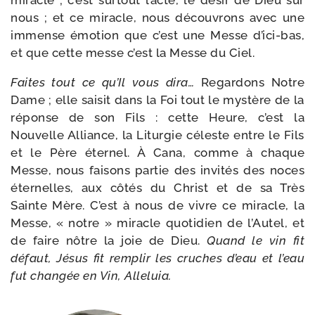
miracle ; c’est sur­tout l’acte, le désir de Dieu sur
nous ; et ce miracle, nous décou­vrons avec une
immense émo­tion que c’est une Messe d’ici-bas,
et que cette messe c’est la Messe du Ciel.
Faites tout ce qu’Il vous dira…
Regardons Notre
Dame ; elle sai­sit dans la Foi tout le mys­tère de la
réponse de son Fils : cette Heure, c’est la
Nouvelle Alliance, la Liturgie céleste entre le Fils
et le Père éter­nel. À Cana, comme à chaque
Messe, nous fai­sons par­tie des invi­tés des noces
éter­nelles, aux côtés du Christ et de sa Très
Sainte Mère. C’est à nous de vivre ce miracle, la
Messe, « notre » miracle quo­ti­dien de l’Autel, et
de faire nôtre la joie de Dieu.
Quand le vin fit
défaut, Jésus fit rem­plir les cruches d’eau et l’eau
fut chan­gée en Vin, Alleluia.