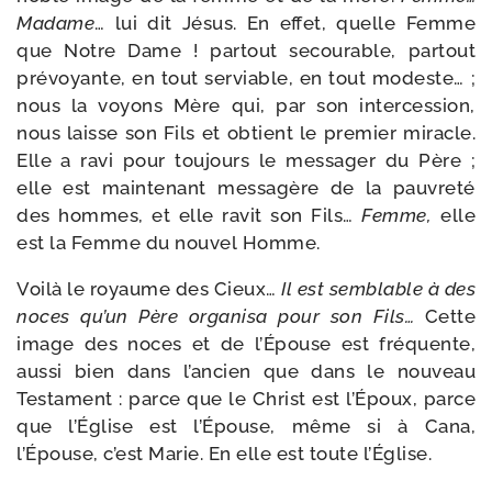
Madame
… lui dit Jésus. En effet, quelle Femme
que Notre Dame ! par­tout secou­rable, par­tout
pré­voyante, en tout ser­viable, en tout modeste… ;
nous la voyons Mère qui, par son inter­ces­sion,
nous laisse son Fils et obtient le pre­mier miracle.
Elle a ravi pour tou­jours le mes­sa­ger du Père ;
elle est main­te­nant mes­sa­gère de la pau­vre­té
des hommes, et elle ravit son Fils…
Femme,
elle
est la Femme du nou­vel Homme.
Voilà le royaume des Cieux…
Il est sem­blable à des
noces qu’un Père orga­ni­sa pour son Fils…
Cette
image des noces et de l’Épouse est fré­quente,
aus­si bien dans l’ancien que dans le nou­veau
Testament : parce que le Christ est l’Époux, parce
que l’Église est l’Épouse, même si à Cana,
l’Épouse, c’est Marie. En elle est toute l’Église.