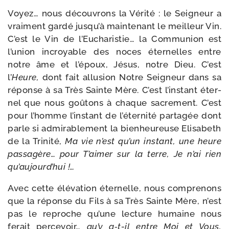
Voyez… nous décou­vrons la Vérité : le Seigneur a
vrai­ment gar­dé jusqu’à main­te­nant le meilleur Vin.
C’est le Vin de l’Eucharistie… la Communion est
l’union incroyable des noces éter­nelles entre
notre âme et l’époux, Jésus, notre Dieu. C’est
l’
Heure,
dont fait allu­sion Notre Seigneur dans sa
réponse à sa Très Sainte Mère. C’est l’instant éter­
nel que nous goû­tons à chaque sacre­ment. C’est
pour l’homme l’instant de l’éternité par­ta­gée dont
parle si admi­ra­ble­ment la bien­heu­reuse Elisabeth
de la Trinité,
Ma vie n
’est qu’un ins­tant, une heure
pas­sa­gère… pour T’aimer sur la terre, Je n’ai rien
qu’aujourd’hui !…
Avec cette élé­va­tion éter­nelle, nous com­pre­nons
que la réponse du Fils à sa Très Sainte Mère, n’est
pas le reproche qu’une lec­ture humaine nous
ferait per­ce­voir…
qu’y a‑t-​il entre Moi et Vous,