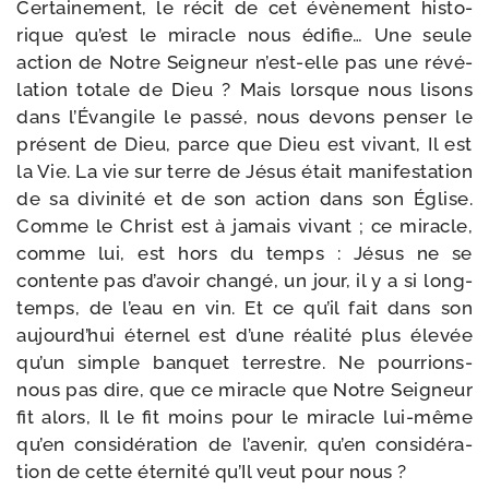
Certainement, le récit de cet évè­ne­ment his­to­
rique qu’est le miracle nous édi­fie… Une seule
action de Notre Seigneur n’est-elle pas une révé­
la­tion totale de Dieu ? Mais lorsque nous lisons
dans l’Évangile le pas­sé, nous devons pen­ser le
pré­sent de Dieu, parce que Dieu est vivant, Il est
la Vie. La vie sur terre de Jésus était mani­fes­ta­tion
de sa divi­ni­té et de son action dans son Église.
Comme le Christ est à jamais vivant ; ce miracle,
comme lui, est hors du temps : Jésus ne se
contente pas d’avoir chan­gé, un jour, il y a si long­
temps, de l’eau en vin. Et ce qu’il fait dans son
aujourd’hui éter­nel est d’une réa­li­té plus éle­vée
qu’un simple ban­quet ter­restre. Ne pourrions-​
nous pas dire, que ce miracle que Notre Seigneur
fit alors, Il le fit moins pour le miracle lui-​même
qu’en consi­dé­ra­tion de l’avenir, qu’en consi­dé­ra­
tion de cette éter­ni­té qu’Il veut pour nous ?