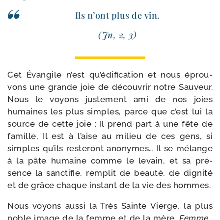
Ils n’ont plus de vin.
(Jn, 2, 3)
Cet Évangile n’est qu’édification et nous éprou­
vons une grande joie de décou­vrir notre Sauveur.
Nous le voyons jus­te­ment ami de nos joies
humaines les plus simples, parce que c’est lui la
source de cette joie : Il prend part à une fête de
famille, Il est à l’aise au milieu de ces gens, si
simples qu’ils res­te­ront ano­nymes… Il se mélange
à la pâte humaine comme le levain, et sa pré­
sence la sanc­ti­fie, rem­plit de beau­té, de digni­té
et de grâce chaque ins­tant de la vie des hommes.
Nous voyons aus­si la Très Sainte Vierge, la plus
noble image de la femme et de la mère.
Femme…