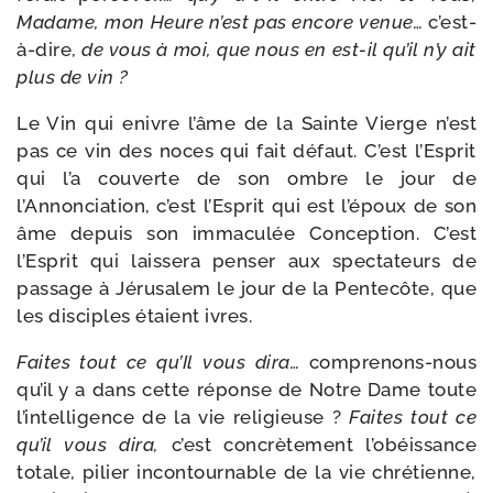
Madame, mon Heure n’est pas encore venue…
c’est-
à-dire,
de vous à moi, que nous en est-​il qu’il n’y ait
plus de vin ?
Le Vin qui enivre l’âme de la Sainte Vierge n’est
pas ce vin des noces qui fait défaut. C’est l’Esprit
qui l’a cou­verte de son ombre le jour de
l’Annonciation, c’est l’Esprit qui est l’époux de son
âme depuis son imma­cu­lée Conception. C’est
l’Esprit qui lais­se­ra pen­ser aux spec­ta­teurs de
pas­sage à Jérusalem le jour de la Pentecôte, que
les dis­ciples étaient ivres.
Faites tout ce qu’Il vous dira…
comprenons-​nous
qu’il y a dans cette réponse de Notre Dame toute
l’intelligence de la vie reli­gieuse ?
Faites tout ce
qu’il vous dira,
c’est concrè­te­ment l’obéissance
totale, pilier incon­tour­nable de la vie chré­tienne,