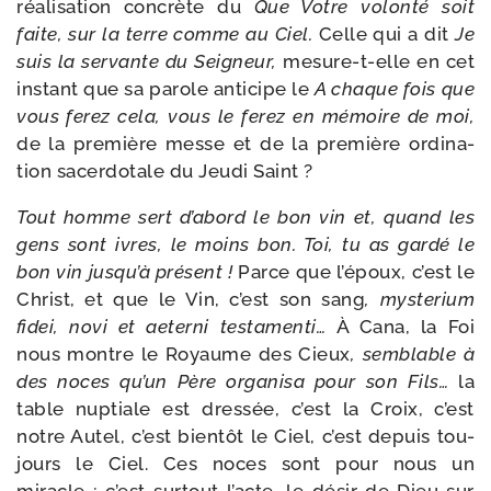
réa­li­sa­tion concrète du
Que Votre volon­té soit
faite, sur la terre comme au Ciel.
Celle qui a dit
Je
suis la ser­vante du Seigneur,
mesure-​t-​elle en cet
ins­tant que sa parole anti­cipe le
A chaque fois que
vous ferez cela, vous le ferez en mémoire de moi,
de la pre­mière messe et de la pre­mière ordi­na­
tion sacer­do­tale du Jeudi Saint ?
Tout homme sert d’a­bord le bon vin et, quand les
gens sont ivres, le moins bon. Toi, tu as gar­dé le
bon vin jus­qu’à pré­sent !
Parce que l’époux, c’est le
Christ, et que le Vin, c’est son sang
, mys­te­rium
fidei, novi et aeter­ni tes­ta­men­ti…
À Cana, la Foi
nous montre le Royaume des Cieux
, sem­blable à
des noces qu’un Père orga­ni­sa pour son Fils…
la
table nup­tiale est dres­sée, c’est la Croix, c’est
notre Autel, c’est bien­tôt le Ciel, c’est depuis tou­
jours le Ciel. Ces noces sont pour nous un