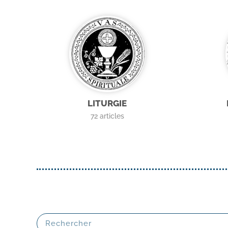
LITURGIE
72
articles