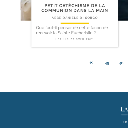
PETIT CATÉCHISME DE LA
COMMUNION DANS LA MAIN
ABBÉ DANIELE DI SORCO
Que faut-il penser de cette façon de
recevoir la Sainte Eucharistie ?
Paru le
23 avril 2021
45
46