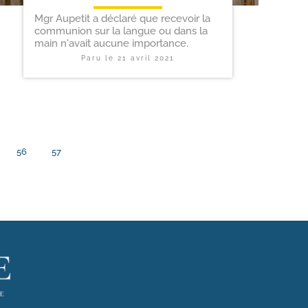
Mgr Aupetit a déclaré que recevoir la
communion sur la langue ou dans la
main n'avait aucune importance.
Paru le
21 avril 2021
56
57