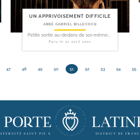
UN APPRIVOISEMENT DIFFICILE
ABBÉ GABRIEL BILLECOCQ
Petite sortie au-dedans de soi-même...
Paru le
21 avril 2021
47
48
49
50
51
52
53
54
55