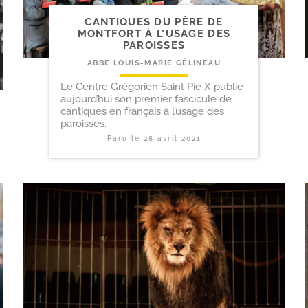
CANTIQUES DU PÈRE DE
MONTFORT À L’USAGE DES
PAROISSES
ABBÉ LOUIS-MARIE GÉLINEAU
Le Centre Grégorien Saint Pie X publie
aujourd’hui son premier fascicule de
cantiques en français à l’usage des
paroisses.
Paru le
28 avril 2021