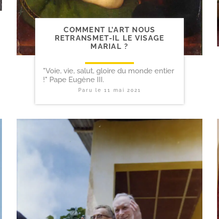
COMMENT L’ART NOUS
RETRANSMET-​IL LE VISAGE
MARIAL ?
"Voie, vie, salut, gloire du monde entier
!" Pape Eugène III.
Paru le
11 mai 2021