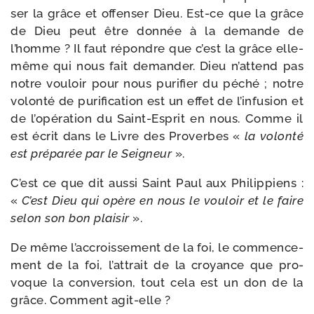
ser la grâce et offen­ser Dieu. Est-​ce que la grâce
de Dieu peut être don­née à la demande de
l’homme ? Il faut répondre que c’est la grâce elle-​
même qui nous fait deman­der. Dieu n’attend pas
notre vou­loir pour nous puri­fier du péché ; notre
volon­té de puri­fi­ca­tion est un effet de l’infusion et
de l’opération du Saint-​Esprit en nous. Comme il
est écrit dans le Livre des Proverbes «
la volon­té
est pré­pa­rée par le Seigneur
».
C’est ce que dit aus­si Saint Paul aux Philippiens :
«
C’est Dieu qui opère en nous le vou­loir et le faire
selon son bon plai­sir
».
De même l’accroissement de la foi, le com­men­ce­
ment de la foi, l’attrait de la croyance que pro­
voque la conver­sion, tout cela est un don de la
grâce. Comment agit-elle ?