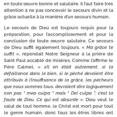
en toute œuvre bonne et salu­taire. Il faut faire très
atten­tion à ne pas conce­voir le secours divin et la
grâce actuelle à la manière d’un secours humain.
Le secours de Dieu est tou­jours requis pour la
pré­pa­ra­tion, pour l’accomplissement et pour la
conclu­sion de toute œuvre salu­taire. Ce secours
de Dieu suf­fit éga­le­ment tou­jours. «
Ma grâce te
suf­fit
», répon­dait Notre Seigneur à la prière de
Saint Paul acca­blé de misères. Comme l’affirme le
Père Calmel, «
s’il en était autre­ment, si la
défaillance dans le bien, si le péché devaient être
attri­bués à l’insuffisance de la grâce, les pécheurs
que nous sommes tous, devraient dire logi­que­ment
non pas “ mea culpa ” mais “ Dei culpa
”, c’est la
faute de Dieu. Ce qui est absurde
». Dieu veut le
salut de tout homme, le Christ est mort pour tout
le genre humain, donc tous les êtres libres ont