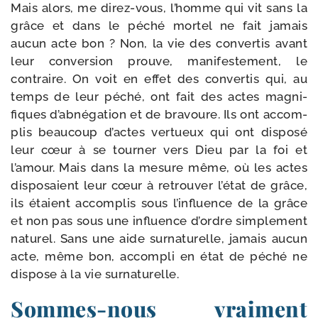
Mais alors, me direz-​vous, l’homme qui vit sans la
grâce et dans le péché mor­tel ne fait jamais
aucun acte bon ? Non, la vie des conver­tis avant
leur conver­sion prouve, mani­fes­te­ment, le
contraire. On voit en effet des conver­tis qui, au
temps de leur péché, ont fait des actes magni­
fiques d’abnégation et de bra­voure. Ils ont accom­
plis beau­coup d’actes ver­tueux qui ont dis­po­sé
leur cœur à se tour­ner vers Dieu par la foi et
l’amour. Mais dans la mesure même, où les actes
dis­po­saient leur cœur à retrou­ver l’état de grâce,
ils étaient accom­plis sous l’influence de la grâce
et non pas sous une influence d’ordre sim­ple­ment
natu­rel. Sans une aide sur­na­tu­relle, jamais aucun
acte, même bon, accom­pli en état de péché ne
dis­pose à la vie surnaturelle.
Sommes-​nous vraiment