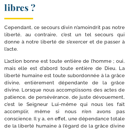
libres ?
Cependant, ce secours divin n’amoindrit pas notre
liber­té, au contraire, c’est un tel secours qui
donne à notre liber­té de s’exercer et de pas­ser à
l’acte.
L’action bonne est toute entière de l’homme ; oui,
mais elle est d’abord toute entière de Dieu. La
liber­té humaine est toute subor­don­née à la grâce
divine, entiè­re­ment dépen­dante de la grâce
divine. Lorsque nous accom­plis­sons des actes de
patience, de per­sé­vé­rance, de juste dévoue­ment,
c’est le Seigneur Lui-​même qui nous les fait
accom­plir, même si nous n’en avons pas
conscience. Il y a, en effet, une dépen­dance totale
de la liber­té humaine à l’égard de la grâce divine