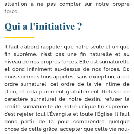
atten­tion à ne pas comp­ter sur notre propre
force.
Qui a l’initiative ?
Il faut d’abord rap­pe­ler que notre seule et unique
fin suprême, n’est pas une fin natu­relle et au
niveau de nos propres forces. Elle est sur­na­tu­relle
et donc infi­ni­ment au-​dessus de nos forces. Or,
nous sommes tous appe­lés, sans excep­tion, à cet
ordre sur­na­tu­rel, cet ordre de la vie intime de
Dieu, et cela pure­ment gra­tui­te­ment. Refuser ce
carac­tère sur­na­tu­rel de notre des­tin, refu­ser la
réa­li­té sur­na­tu­relle de notre unique fin suprême,
c’est reje­ter tout l’Évangile et toute l’Église. Il faut
donc par­tir de là pour com­prendre quelque
chose de cette grâce, accep­ter que cette vie nou­