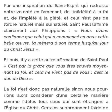
Par une ins­pi­ra­tion du Saint-​Esprit qui redresse
notre volon­té en l’amenant, de l’infidélité à la foi
et, de l’impiété à la pié­té, et cela n’est pas de
l’ordre natu­rel mais sur­na­tu­rel. Saint Paul l’affirme
clai­re­ment aux Philippiens : «
Nous avons
confiance que celui qui a com­men­cé en nous cette
belle œuvre, la mène­ra à son terme jusqu’au jour
du Christ Jésus
».
Et puis, il y a cette autre affir­ma­tion de Saint Paul
«
C’est par la grâce que vous êtes sau­vés moyen­
nant la foi, et cela ne vient pas de vous ; c’est le
don de Dieu
».
La foi n’est donc pas natu­relle sinon nous pour­
rions alors consi­dé­rer d’une cer­taine manière
comme fidèles tous ceux qui sont étran­gers à
l’Église du Christ. Certains subor­donnent l’aide de