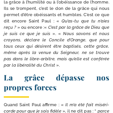
la grâce à l’humilité ou à l’obéissance de l’homme.
Ils se trompent, c’est le don de la grâce qui nous
per­met d’être obéis­sants et humbles. C’est ce que
dit encore Saint Paul : «
Qu’as-tu que tu n’aies
reçu ?
» ou encore :«
C’est par la grâce de Dieu que
je suis ce que je suis
». «
Nous savons et nous
croyons, déclare le Concile d’Orange, que pour
tous ceux qui dési­rent être bap­ti­sés, cette grâce,
même après la venue du Seigneur, ne se trouve
pas dans le libre-​arbitre, mais qu’elle est confé­rée
par la libé­ra­li­té du Christ
».
La grâce dépasse nos
propres forces
Quand Saint Paul affirme : «
Il m’a été fait misé­ri­
corde pour que je sois fidèle
», il ne dit pas : “
parce