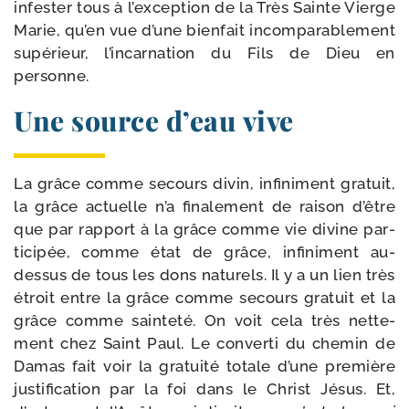
infes­ter tous à l’exception de la Très Sainte Vierge
Marie, qu’en vue d’une bien­fait incom­pa­ra­ble­ment
supé­rieur, l’incarnation du Fils de Dieu en
personne.
Une source d’eau vive
La grâce comme secours divin, infi­ni­ment gra­tuit,
la grâce actuelle n’a fina­le­ment de rai­son d’être
que par rap­port à la grâce comme vie divine par­
ti­ci­pée, comme état de grâce, infi­ni­ment au-​
dessus de tous les dons natu­rels. Il y a un lien très
étroit entre la grâce comme secours gra­tuit et la
grâce comme sain­te­té. On voit cela très net­te­
ment chez Saint Paul. Le conver­ti du che­min de
Damas fait voir la gra­tui­té totale d’une pre­mière
jus­ti­fi­ca­tion par la foi dans le Christ Jésus. Et,