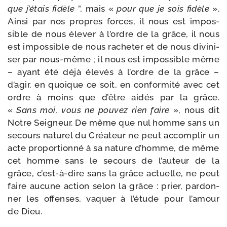
que j’étais fidèle
”, mais «
pour que je sois fidèle
».
Ainsi par nos propres forces, il nous est impos­
sible de nous éle­ver à l’ordre de la grâce, il nous
est impos­sible de nous rache­ter et de nous divi­ni­
ser par nous-​même ; il nous est impos­sible même
– ayant été déjà éle­vés à l’ordre de la grâce –
d’agir, en quoique ce soit, en confor­mi­té avec cet
ordre à moins que d’être aidés par la grâce.
«
Sans moi, vous ne pou­vez rien faire
», nous dit
Notre Seigneur. De même que nul homme sans un
secours natu­rel du Créateur ne peut accom­plir un
acte pro­por­tion­né à sa nature d’homme, de même
cet homme sans le secours de l’auteur de la
grâce, c’est-à-dire sans la grâce actuelle, ne peut
faire aucune action selon la grâce : prier, par­don­
ner les offenses, vaquer à l’étude pour l’amour
de Dieu.