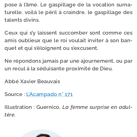
pose à l’âme. Le gas­pillage de la voca­tion sur­na­
tu­relle, voi­là le péril à craindre, le gas­pillage des
talents divins.
Ceux qui s’y laissent suc­com­ber sont comme ces
amis oublieux que le roi vou­lait invi­ter à son ban­
quet et qui s’éloignent ou s’excusent.
Ne répon­dons jamais par une ajour­ne­ment, ou par
un recul à la sédui­sante proxi­mi­té de Dieu.
Abbé Xavier Beauvais
Source :
L’Acampado n° 171
Illustration : Guernico,
La femme sur­prise en adul­
tère
.