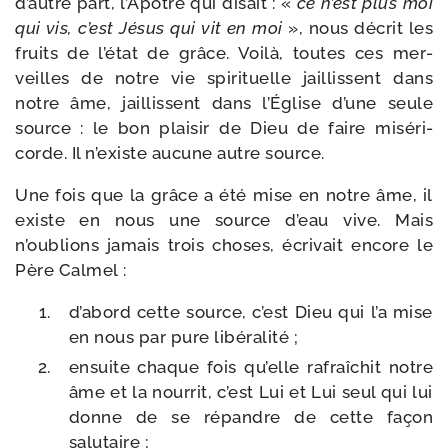
d’autre part, l’Apôtre qui disait : «
ce n’est plus moi
qui vis, c’est Jésus qui vit en moi
», nous décrit les
fruits de l’état de grâce. Voilà, toutes ces mer­
veilles de notre vie spi­ri­tuelle jaillissent dans
notre âme, jaillissent dans l’Église d’une seule
source : le bon plai­sir de Dieu de faire misé­ri­
corde. Il n’existe aucune autre source.
Une fois que la grâce a été mise en notre âme, il
existe en nous une source d’eau vive. Mais
n’oublions jamais trois choses, écri­vait encore le
Père Calmel :
d’abord cette source, c’est Dieu qui l’a mise
en nous par pure libéralité ;
ensuite chaque fois qu’elle rafraî­chit notre
âme et la nour­rit, c’est Lui et Lui seul qui lui
donne de se répandre de cette façon
salutaire ;