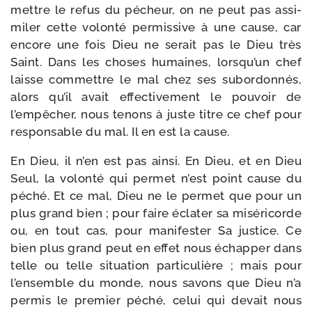
mettre le refus du pécheur, on ne peut pas assi­
mi­ler cette volon­té per­mis­sive à une cause, car
encore une fois Dieu ne serait pas le Dieu très
Saint. Dans les choses humaines, lorsqu’un chef
laisse com­mettre le mal chez ses subor­don­nés,
alors qu’il avait effec­ti­ve­ment le pou­voir de
l’empêcher, nous tenons à juste titre ce chef pour
res­pon­sable du mal. Il en est la cause.
En Dieu, il n’en est pas ain­si. En Dieu, et en Dieu
Seul, la volon­té qui per­met n’est point cause du
péché. Et ce mal, Dieu ne le per­met que pour un
plus grand bien ; pour faire écla­ter sa misé­ri­corde
ou, en tout cas, pour mani­fes­ter Sa jus­tice. Ce
bien plus grand peut en effet nous échap­per dans
telle ou telle situa­tion par­ti­cu­lière ; mais pour
l’ensemble du monde, nous savons que Dieu n’a
per­mis le pre­mier péché, celui qui devait nous