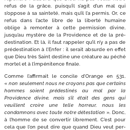
refus de la grâce, puisqu’il s’agit d’un mal qui
s’oppose à sa sain­te­té, mais qu’il l’a per­mis. Or, ce
refus dans l’acte libre de la liber­té humaine
oblige à remon­ter à cette per­mis­sion divine,
jusqu’au mys­tère de la Providence et de la pré­
des­ti­na­tion. Et là, il faut rap­pe­ler qu’il n’y a pas de
pré­des­ti­na­tion à l’Enfer : il serait absurde en effet
que Dieu très Saint des­tine une créa­ture au péché
mor­tel et à l’impénitence finale.
Comme l’affirmait le concile d’Orange en 531,
«
non seule­ment nous ne croyons pas que cer­tains
hommes soient pré­des­ti­nés au mal par la
Providence divine, mais s’il était des gens qui
veuillent croire une telle hor­reur, nous les
condam­nons avec toute notre détes­ta­tion
». Donc,
à l’homme de se conver­tir libre­ment. C’est pour
cela que l’on peut dire que quand Dieu veut per­