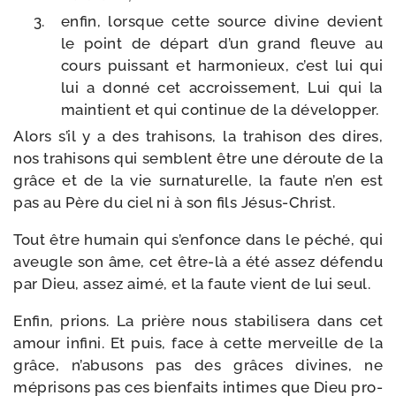
enfin, lorsque cette source divine devient
le point de départ d’un grand fleuve au
cours puis­sant et har­mo­nieux, c’est lui qui
lui a don­né cet accrois­se­ment, Lui qui la
main­tient et qui conti­nue de la développer.
Alors s’il y a des tra­hi­sons, la tra­hi­son des dires,
nos tra­hi­sons qui semblent être une déroute de la
grâce et de la vie sur­na­tu­relle, la faute n’en est
pas au Père du ciel ni à son fils Jésus-Christ.
Tout être humain qui s’enfonce dans le péché, qui
aveugle son âme, cet être-​là a été assez défen­du
par Dieu, assez aimé, et la faute vient de lui seul.
Enfin, prions. La prière nous sta­bi­li­se­ra dans cet
amour infi­ni. Et puis, face à cette mer­veille de la
grâce, n’abusons pas des grâces divines, ne
mépri­sons pas ces bien­faits intimes que Dieu pro­