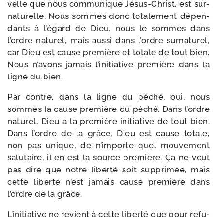
velle que nous com­mu­nique Jésus-​Christ, est sur­
na­tu­relle. Nous sommes donc tota­le­ment dépen­
dants à l’égard de Dieu, nous le sommes dans
l’ordre natu­rel, mais aus­si dans l’ordre sur­na­tu­rel,
car Dieu est cause pre­mière et totale de tout bien.
Nous n’avons jamais l’initiative pre­mière dans la
ligne du bien.
Par contre, dans la ligne du péché, oui, nous
sommes la cause pre­mière du péché. Dans l’ordre
natu­rel, Dieu a la pre­mière ini­tia­tive de tout bien.
Dans l’ordre de la grâce, Dieu est cause totale,
non pas unique, de n’importe quel mou­ve­ment
salu­taire, il en est la source pre­mière. Ça ne veut
pas dire que notre liber­té soit sup­pri­mée, mais
cette liber­té n’est jamais cause pre­mière dans
l’ordre de la grâce.
L’initiative ne revient à cette liber­té que pour refu­