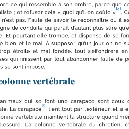
ore ce qui res­semble à son ombre, parce que ce 
[4]
­liste ; et refu­ser cela « quoi qu’il en coûte »
. C
 n’est pas. Faute de savoir le recon­naître où il es
igne de conduite qui paraît d’autant plus sûre qu’e
e. Et pour­tant elle trompe, et dis­pense de se fo
le bien et le mal. À sup­po­ser qu’un jour on ne s
e, trop étroite et mal fon­dée, tout s’effondrera e
es qui finissent par tout aban­don­ner faute de po
les se sont imposé.
colonne vertébrale
ani­maux qui se font une cara­pace sont ceux 
[5]
ale. La cara­pace
tient tout par l’extérieur, et si 
lonne ver­té­brale main­tient la struc­ture quand 
 bles­sure. La colonne ver­té­brale du chré­tien, 