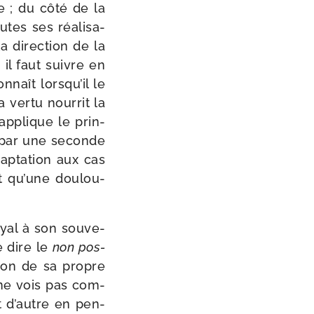
le ; du côté de la
tes ses réa­li­sa­
a direc­tion de la
s il faut suivre en
­naît lorsqu’il le
ver­tu nour­rit la
 applique le prin­
me par une seconde
adaptation aux cas
t qu’une dou­lou­
yal à son sou­ve­
de dire le
non pos­
sion de sa propre
e ne vois pas com­
t d’autre en pen­