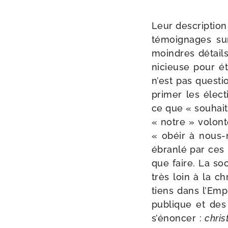
Leur des­crip­tion
témoi­gnages sur 
moindres détails p
ni­cieuse pour ét
n’est pas ques­ti
pri­mer les élec
ce que « sou­hait
« notre » volon­t
« obéir à nous-
ébran­lé par ces 
que faire. La soc
très loin à la c
tiens dans l’Emp
publique et des f
s’énoncer :
chris