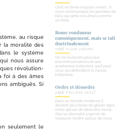
C’est un texte toujours vivant ; il
nous communique les pensées du
Dieu qui aime nos âmes comme
un Père.
Rome condamne
ys­tème, au risque
canoniquement, mais se tait
doctrinalement
 la mora­li­té des
ABBÉ ALAIN LORANS
dans le sys­tème
On ne reviendra plus aux
 qui nous assure
excommunications et aux
anathèmes tridentins, sauf pour
ques révo­lu­tion­
ceux qui défendent la messe
tridentine.
la foi à des âmes
ons ambi­guës. Si
Ordre et désordre
ABBÉ PHILIPPE PAZAT
Dans un monde moderne il
devient plus facile de glisser dans
cette spirale de désordre moral,
d’où la nécessité urgente de
restaurer l’ordre autour de nous.
Non seule­ment le