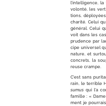
l’intelligence, l
volon­té, les ver
tions, déployées 
cha­ri­té. Celui q
géné­ral. Celui q
voit dans les cas
pru­dence par laq
cipe uni­ver­sel 
nature, et sur­to
concrets, la sou
reuse crampe.
C’est sans puri­
rain, le ter­rible
su­mus
qui l’a co
famille : « Dame 
ment je pour­rai