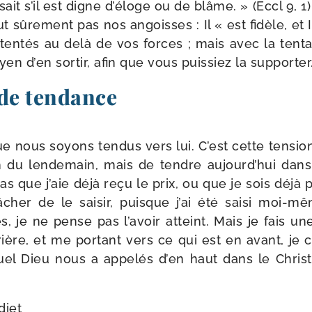
ait s’il est digne d’éloge ou de blâme. » (Eccl 9, 1)
 sûre­ment pas nos angoisses : Il « est fidèle, et Il
en­tés au delà de vos forces ; mais avec la ten­ta­
yen d’en sor­tir, afin que vous puis­siez la sup­por­ter.
 de tendance
que nous soyons ten­dus vers lui. C’est cette ten­s
non du len­de­main, mais de tendre aujourd’hui dan
as que j’aie déjà reçu le prix, ou que je sois déjà pa
âcher de le sai­sir, puisque j’ai été sai­si moi-​m
, je ne pense pas l’a­voir atteint. Mais je fais u
ière, et me por­tant vers ce qui est en avant, je 
uel Dieu nous a appe­lés d’en haut dans le Christ 
diet