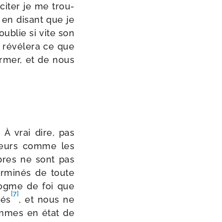
ci­ter je me trou­
e en disant que je
 oublie si vite son
révé­le­ra ce que
r­mer, et de nous
 À vrai dire, pas
illeurs comme les
ibres ne sont pas
r­mi­nés de toute
 dogme de foi que
[7]
vés
, et nous ne
sommes en état de