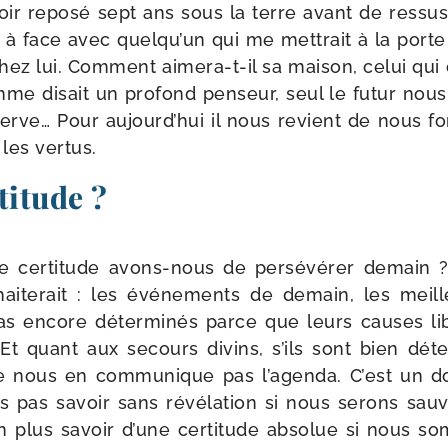
ir repo­sé sept ans sous la terre avant de res­sus­
e à face avec quelqu’un qui me met­trait à la port
chez lui. Comment aimera-​t-​il sa mai­son, celui qui
e disait un pro­fond pen­seur, seul le futur nous 
serve… Pour aujourd’hui il nous revient de nous fo
 les vertus.
titude ?
e cer­ti­tude avons-​nous de per­sé­vé­rer demain ?
hai­te­rait : les évé­ne­ments de demain, les me
as encore déter­mi­nés parce que leurs causes l
t quant aux secours divins, s’ils sont bien déte
 ne nous en com­mu­nique pas l’agenda. C’est un
 pas savoir sans révé­la­tion si nous serons sau­
 plus savoir d’une cer­ti­tude abso­lue si nous 