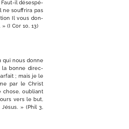
 Faut-​il déses­pé­
 ne souf­fri­ra pas
tion Il vous don­
 » (I Cor 10, 13)
ion qui nous donne
s la bonne direc­
r­fait ; mais je le
ême par le Christ
ne chose, oubliant
cours vers le but,
Jésus. » (Phil 3,