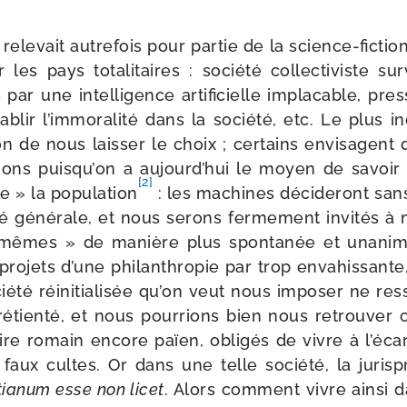
 rele­vait autre­fois pour par­tie de la science-​fictio
les pays tota­li­taires : socié­té col­lec­ti­viste su
ar une intel­li­gence arti­fi­cielle impla­cable, pre
a­blir l’immoralité dans la socié­té, etc. Le plus inq
on de nous lais­ser le choix ; cer­tains envi­sagent 
­tions puisqu’on a aujourd’hui le moyen de savoir 
[2]
e » la popu­la­tion
: les machines déci­de­ront san
é géné­rale, et nous serons fer­me­ment invi­tés à
​mêmes » de manière plus spon­ta­née et una­n
pro­jets d’une phi­lan­thro­pie par trop enva­his­sa
ié­té réini­tia­li­sée qu’on veut nous impo­ser ne res
hré­tien­té, et nous pour­rions bien nous retrou­ve
ire romain encore païen, obli­gés de vivre à l’écar
aux cultes. Or dans une telle socié­té, la juris­p
­tia­num esse non licet
. Alors com­ment vivre ain­si 