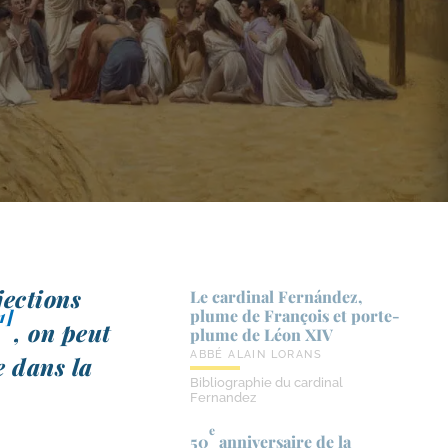
jec­tions
Le cardinal Fernández,
1]
plume de François et porte-​
, on peut
plume de Léon XIV
ABBÉ ALAIN LORANS
e dans la
Bibliographie du cardinal
Fernandez
e
50
anniversaire de la