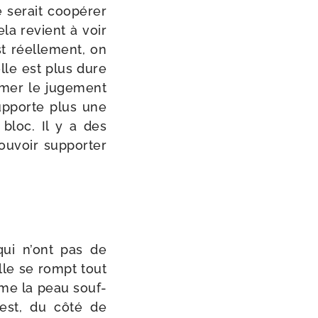
serait coopé­rer
ela revient à voir
t réel­le­ment, on
lle est plus dure
r­mer le juge­ment
up­porte plus une
n bloc. Il y a des
u­voir sup­por­ter
qui n’ont pas de
elle se rompt tout
même la peau souf­
c’est, du côté de