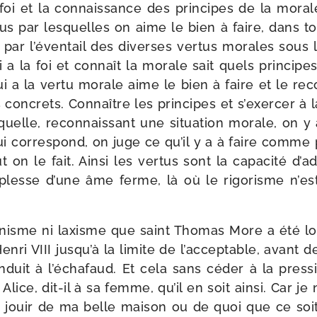
a foi et la connais­sance des prin­cipes de la mora
­tus par les­quelles on aime le bien à faire, dans tou
par l’éventail des diverses ver­tus morales sous l
ui a la foi et connaît la morale sait quels prin­cipe
ui a la ver­tu morale aime le bien à faire et le recon
 concrets. Connaître les prin­cipes et s’exercer à la 
uelle, recon­nais­sant une situa­tion morale, on y
qui cor­res­pond, on juge ce qu’il y a à faire com
ut on le fait. Ainsi les ver­tus sont la capa­ci­té d’
­plesse d’une âme ferme, là où le rigo­risme n’es
ta­nisme ni laxisme que saint Thomas More a été lo
 Henri VIII jusqu’à la limite de l’acceptable, avant 
nduit à l’échafaud. Et cela sans céder à la pres­
Alice, dit-​il à sa femme, qu’il en soit ain­si. Car j
s jouir de ma belle mai­son ou de quoi que ce soi