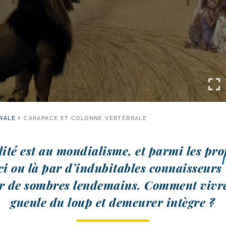
RALE
CARAPACE ET COLONNE VERTÉBRALE
ité est au mon­dia­lisme, et par­mi les pro­
[
ci ou là par d’indubitables connais­seurs
ir de sombres len­de­mains. Comment vivr
gueule du loup et demeu­rer intègre ?