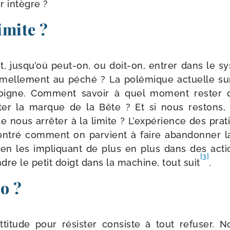
r intègre ?
imite ?
nt, jusqu’où peut-​on, ou doit-​on, entrer dans le s
for­mel­le­ment au péché ? La polé­mique actuelle sur
oigne. Comment savoir à quel moment res­ter 
­ter la marque de la Bête ? Et si nous res­tons,
de nous arrê­ter à la limite ? L’expérience des pra­ti
n­tré com­ment on par­vient à faire aban­don­ner 
 en les impli­quant de plus en plus dans des acti
[3]
dre le petit doigt dans la machine, tout suit
.
o ?
ti­tude pour résis­ter consiste à tout refu­ser. 