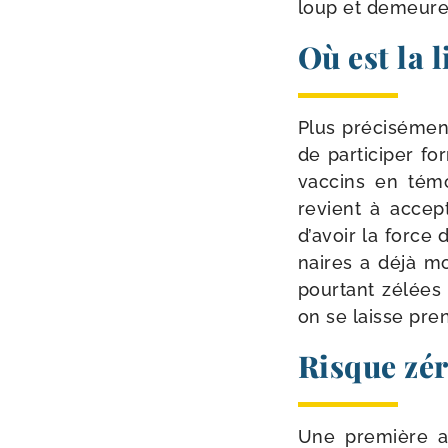
loup et demeu­re
Où est la l
Plus pré­ci­sé­me
de par­ti­ci­per 
vac­cins en tém
revient à accep
d’avoir la force 
naires a déjà mo
pour­tant zélées
on se laisse pren
Risque zér
Une pre­mière at