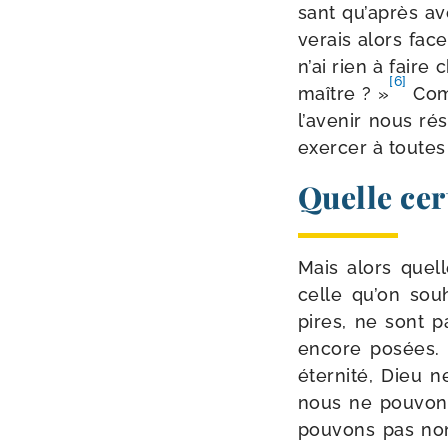
sant qu’après avo
ve­rais alors fac
n’ai rien à faire 
[6]
maître ? »
Comm
l’avenir nous ré
exer­cer à toutes
Quelle cer
Mais alors quell
celle qu’on sou­
pires, ne sont p
encore posées. E
éter­ni­té, Dieu
nous ne pou­vons
pou­vons pas non