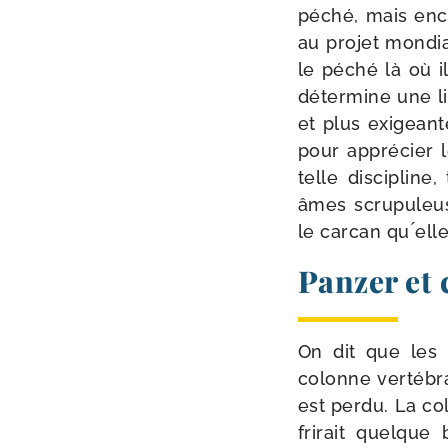
péché, mais enc
au pro­jet mon­dia
le péché là où il
déter­mine une l
et plus exi­geant
pour appré­cier 
telle dis­ci­plin
âmes scru­pu­leus
le car­can qu ́el
Panzer et 
On dit que les 
colonne ver­té­br
est per­du. La co
fri­rait quelque