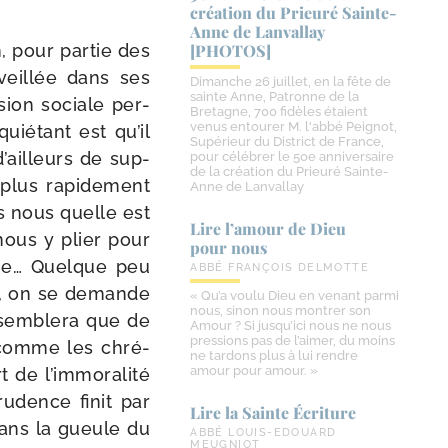
création du Prieuré Sainte-​
Anne de Lanvallay
n, pour par­tie des
[PHOTOS]
r­veillée dans ses
Dimanche 26 juillet, en la fête de
sainte Anne, Patronne de la
s­sion sociale per­
Bretagne, 700 fidèles étaient
venus entourer M. l'abbé Peignot,
uié­tant est qu’il
Supérieur du District de France,
d’ailleurs de sup­
pour célébrer le 50e anniversaire
de la création du Prieuré Sainte-
plus rapi­de­ment
Anne de Lanvallay
s nous quelle est
Lire l’amour de Dieu
 nous y plier pour
pour nous
ime… Quelque peu
ABBÉ FRANÇOIS DELMOTTE
nte, on se demande
« Qu’a voulu Dieu en venant parmi
nous, sinon nous montrer son
­sem­ble­ra que de
Amour ? Si jusqu’ici nous ne nous
pressions pas de l’aimer, du moins
r comme les chré­
ne tardons plus à lui rendre
amour pour amour. »
t de l’immoralité
ru­dence finit par
Lire la Sainte Écriture
dans la gueule du
ABBÉ LOUIS-EDOUARD
MEUGNIOT