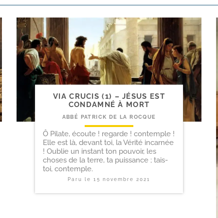
VIA CRUCIS (1) – JÉSUS EST
CONDAMNÉ À MORT
ABBÉ PATRICK DE LA ROCQUE
Ô Pilate, écoute ! regarde ! contemple !
Elle est là, devant toi, la Vérité incarnée
! Oublie un instant ton pouvoir, les
choses de la terre, ta puissance ; tais-
toi, contemple.
Paru le
15 novembre 2021