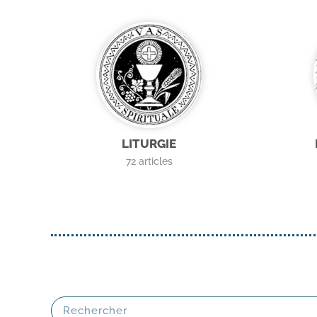
LITURGIE
72
articles