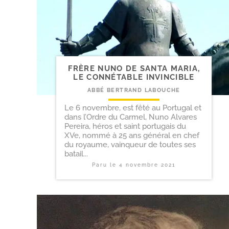
FRÈRE NUNO DE SANTA MARIA,
LE CONNÉTABLE INVINCIBLE
ABBÉ BERTRAND LABOUCHE
Le 6 novembre, est fêté au Portugal et
dans l’Ordre du Carmel, Nuno Alvares
Pereira, héros et saint portugais du
XVe, nommé à 25 ans général en chef
du royaume, vainqueur de toutes ses
batail...
Paru le
4 novembre 2021