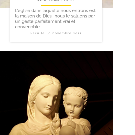
ABBÉ LIONEL HÉRY
L'église dans laquelle nous entrons est
la maison de Dieu, nous le saluons par
un geste parfaitement vrai et
convenable.
Paru le
10 novembre 2021