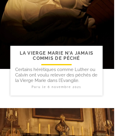
LA VIERGE MARIE N’A JAMAIS
COMMIS DE PÉCHÉ
Certains hérétiques comme Luther ou
Calvin ont voulu relever des péchés de
la Vierge Marie dans l’Evangile.
Paru le
6 novembre 2021