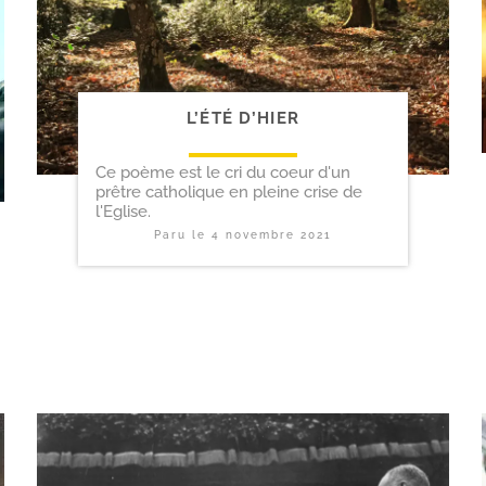
L’ÉTÉ D’HIER
Ce poème est le cri du coeur d'un
prêtre catholique en pleine crise de
l'Eglise.
Paru le
4 novembre 2021