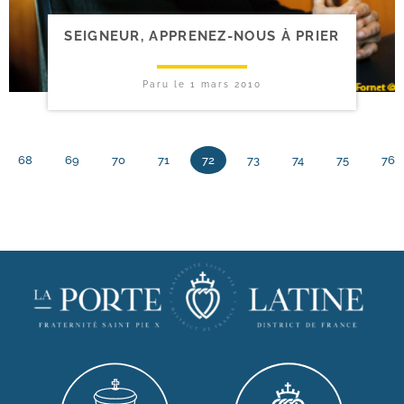
SEIGNEUR, APPRENEZ-​NOUS À PRIER
Paru le
1 mars 2010
68
69
70
71
72
73
74
75
76