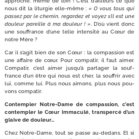
approche, même de loin ! C’est d’ailleurs ce que
nous dit la litur­gie elle-​même :
« O vous tous qui
pas­sez par le che­min, regar­dez et voyez s’il est une
dou­leur pareille à ma dou­leur ! »
. D’où vient donc
une souf­france d’une telle inten­si­té au Cœur de
notre Mère ?
Car il s’agit bien de son Cœur : la com­pas­sion est
une affaire de cœur. Pour com­pa­tir, il faut aimer.
Compatir, c’est aimer jusqu’à par­ta­ger la souf­
france d’un être qui nous est cher, la souf­frir avec
lui, comme lui. Plus nous aimons, plus nous pou­
vons compatir.
Contempler Notre-​Dame de com­pas­sion, c’est
contem­pler le Cœur Immaculé,
trans­per­cé d’un
glaive de douleur…
Chez Notre-​Dame, tout se passe au-​dedans. Et si