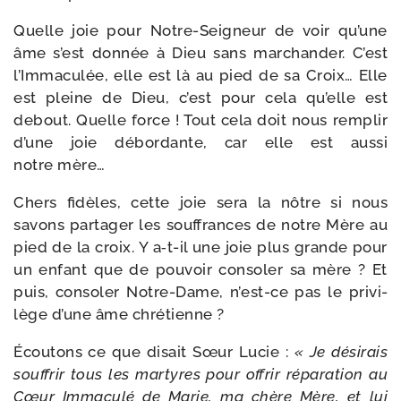
Quelle joie pour Notre-​Seigneur de voir qu’une
âme s’est don­née à Dieu sans mar­chan­der. C’est
l’Immaculée, elle est là au pied de sa Croix… Elle
est pleine de Dieu, c’est pour cela qu’elle est
debout. Quelle force ! Tout cela doit nous rem­plir
d’une joie débor­dante, car elle est aus­si
notre mère…
Chers fidèles, cette joie sera la nôtre si nous
savons par­ta­ger les souf­frances de notre Mère au
pied de la croix. Y a‑t-​il une joie plus grande pour
un enfant que de pou­voir conso­ler sa mère ? Et
puis, conso­ler Notre-​Dame, n’est-ce pas le pri­vi­
lège d’une âme chrétienne ?
Écoutons ce que disait Sœur Lucie :
« Je dési­rais
souf­frir tous les mar­tyres pour offrir répa­ra­tion au
Cœur Immaculé de Marie, ma chère Mère, et lui