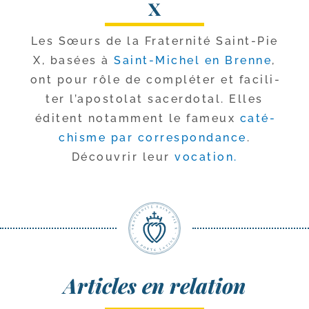
X
Les Sœurs de la Fraternité Saint-​Pie
X, basées à
Saint-​Michel en Brenne
,
ont pour rôle de com­plé­ter et faci­li­
ter l’apostolat sacer­do­tal. Elles
éditent notam­ment le fameux
caté­
chisme par cor­res­pon­dance
.
Découvrir leur
voca­tion.
Articles en relation