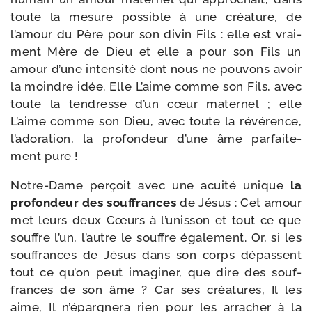
toute la mesure pos­sible à une créa­ture, de
l’amour du Père pour son divin Fils : elle est vrai­
ment Mère de Dieu et elle a pour son Fils un
amour d’une inten­si­té dont nous ne pou­vons avoir
la moindre idée. Elle L’aime comme son Fils, avec
toute la ten­dresse d’un cœur mater­nel ; elle
L’aime comme son Dieu, avec toute la révé­rence,
l’adoration, la pro­fon­deur d’une âme par­fai­te­
ment pure !
Notre-​Dame per­çoit avec une acui­té unique
la
pro­fon­deur des souf­frances
de Jésus : Cet amour
met leurs deux Cœurs à l’unisson et tout ce que
souffre l’un, l’autre le souffre éga­le­ment. Or, si les
souf­frances de Jésus dans son corps dépassent
tout ce qu’on peut ima­gi­ner, que dire des souf­
frances de son âme ? Car ses créa­tures, Il les
aime, Il n’épargnera rien pour les arra­cher à la