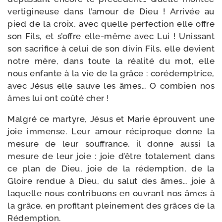
ver­ti­gi­neuse dans l’amour de Dieu ! Arrivée au
pied de la croix, avec quelle per­fec­tion elle offre
son Fils, et s’offre elle-​même avec Lui ! Unissant
son sacri­fice à celui de son divin Fils, elle devient
notre mère, dans toute la réa­li­té du mot, elle
nous enfante à la vie de la grâce : coré­demp­trice,
avec Jésus elle sauve les âmes… O com­bien nos
âmes lui ont coû­té cher !
Malgré ce mar­tyre, Jésus et Marie éprouvent une
joie immense. Leur amour réci­proque donne la
mesure de leur souf­france, il donne aus­si la
mesure de leur joie : joie d’être tota­le­ment dans
ce plan de Dieu, joie de la rédemp­tion, de la
Gloire ren­due à Dieu, du salut des âmes… joie à
laquelle nous contri­buons en ouvrant nos âmes à
la grâce, en pro­fi­tant plei­ne­ment des grâces de la
Rédemption.