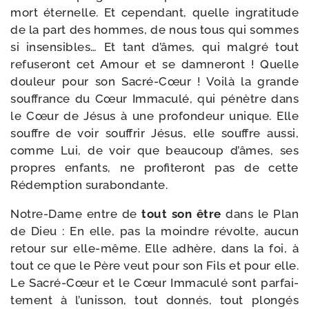
mort éter­nelle. Et cepen­dant, quelle ingra­ti­tude
de la part des hommes, de nous tous qui sommes
si insen­sibles… Et tant d’âmes, qui mal­gré tout
refu­se­ront cet Amour et se dam­ne­ront ! Quelle
dou­leur pour son Sacré-​Cœur ! Voilà la grande
souf­france du Cœur Immaculé, qui pénètre dans
le Cœur de Jésus à une pro­fon­deur unique. Elle
souffre de voir souf­frir Jésus, elle souffre aus­si,
comme Lui, de voir que beau­coup d’âmes, ses
propres enfants, ne pro­fi­te­ront pas de cette
Rédemption surabondante.
Notre-​Dame entre de
tout son être
dans le Plan
de Dieu : En elle, pas la moindre révolte, aucun
retour sur elle-​même. Elle adhère, dans la foi, à
tout ce que le Père veut pour son Fils et pour elle.
Le Sacré-​Cœur et le Cœur Immaculé sont par­fai­
te­ment à l’unisson, tout don­nés, tout plon­gés