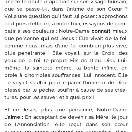
une telle dou­leur appa­raît sur son visage humain,
que se passe-​t-​il dans l’intime de son Cœur ?
Voilà une ques­tion qu’il faut lui poser : appro­chons
tout près d’elle, et, à notre tour, essayons de com­
pa­tir à ses dou­leurs : Notre-​Dame
connaît
mieux
que per­sonne
qui
est Jésus : Elle vivait de la foi,
comme nous, mais d’une foi com­bien plus vive,
plus péné­trante ! Elle voyait, sur la Croix, des
yeux de la foi, le propre Fils de Dieu, Dieu Lui-​
même, la sain­te­té même, la bon­té infi­nie, en
proie à d’horribles souf­frances, Lui inno­cent. Elle
Le voyait souf­frir pour répa­rer l’honneur de Dieu
bles­sé par le péché, souf­frir à cause de ses créa­
tures, pour les sau­ver, et à quel prix !
Et ce Jésus, plus que per­sonne, Notre-​Dame
L’
aime :
En accep­tant de deve­nir sa Mère, le jour
de l’Annonciation, elle reçut dans son cœur
humain un amour mater­nel qui appro­chait, dans