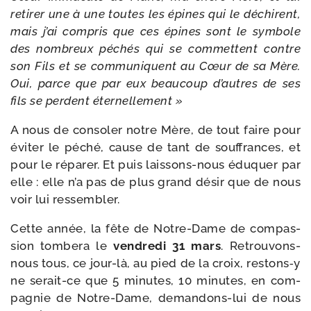
reti­rer une à une toutes les épines qui le déchirent,
mais j’ai com­pris que ces épines sont le sym­bole
des nom­breux péchés qui se com­mettent contre
son Fils et se com­mu­niquent au Cœur de sa Mère.
Oui, parce que par eux beau­coup d’autres de ses
fils se perdent éternellement »
A nous de conso­ler notre Mère, de tout faire pour
évi­ter le péché, cause de tant de souf­frances, et
pour le répa­rer. Et puis laissons-​nous édu­quer par
elle : elle n’a pas de plus grand désir que de nous
voir lui ressembler.
Cette année, la fête de Notre-​Dame de com­pas­
sion tom­be­ra le
ven­dre­di 31 mars
. Retrouvons-​
nous tous, ce jour-​là, au pied de la croix, restons‑y
ne serait-​ce que 5 minutes, 10 minutes, en com­
pa­gnie de Notre-​Dame, demandons-​lui de nous