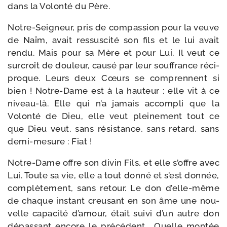
dans la Volonté du Père.
Notre-​Seigneur, pris de com­pas­sion pour la veuve
de Naïm, avait res­sus­ci­té son fils et le lui avait
ren­du. Mais pour sa Mère et pour Lui, Il veut ce
sur­croît de dou­leur, cau­sé par leur souf­france réci­
proque. Leurs deux Cœurs se com­prennent si
bien ! Notre-​Dame est à la hau­teur : elle vit à ce
niveau-​là. Elle qui n’a jamais accom­pli que la
Volonté de Dieu, elle veut plei­ne­ment tout ce
que Dieu veut, sans résis­tance, sans retard, sans
demi-​mesure : Fiat !
Notre-​Dame offre son divin Fils, et elle s’offre avec
Lui. Toute sa vie, elle a tout don­né et s’est don­née,
com­plè­te­ment, sans retour. Le don d’elle-même
de chaque ins­tant creu­sant en son âme une nou­
velle capa­ci­té d’amour, était sui­vi d’un autre don
dépas­sant encore le pré­cé­dent… Quelle mon­tée