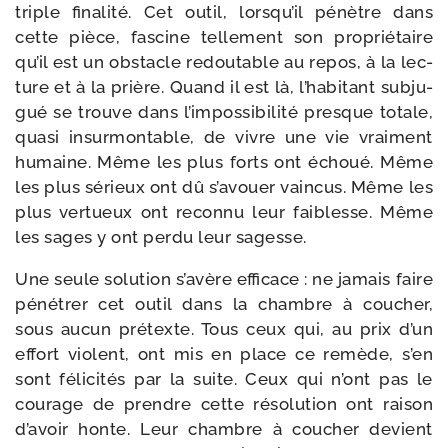
triple fina­li­té. Cet outil, lorsqu’il pénètre dans
cette pièce, fas­cine tel­le­ment son pro­prié­taire
qu’il est un obs­tacle redou­table au repos, à la lec­
ture et à la prière. Quand il est là, l’habitant sub­ju­
gué se trouve dans l’impossibilité presque totale,
qua­si insur­mon­table, de vivre une vie vrai­ment
humaine. Même les plus forts ont échoué. Même
les plus sérieux ont dû s’avouer vain­cus. Même les
plus ver­tueux ont recon­nu leur fai­blesse. Même
les sages y ont per­du leur sagesse.
Une seule solu­tion s’avère effi­cace : ne jamais faire
péné­trer cet outil dans la chambre à cou­cher,
sous aucun pré­texte. Tous ceux qui, au prix d’un
effort violent, ont mis en place ce remède, s’en
sont féli­ci­tés par la suite. Ceux qui n’ont pas le
cou­rage de prendre cette réso­lu­tion ont rai­son
d’avoir honte. Leur chambre à cou­cher devient