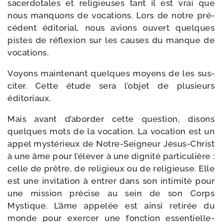
sacer­do­tales et reli­gieuses tant il est vrai que
nous man­quons de voca­tions. Lors de notre pré­
cé­dent édi­to­rial, nous avions ouvert quelques
pistes de réflexion sur les causes du manque de
vocations.
Voyons main­te­nant quelques moyens de les sus­
ci­ter. Cette étude sera l’objet de plu­sieurs
éditoriaux.
Mais avant d’aborder cette ques­tion, disons
quelques mots de la voca­tion. La voca­tion est un
appel mys­té­rieux de Notre-​Seigneur Jésus-​Christ
à une âme pour l’élever à une digni­té par­ti­cu­lière :
celle de prêtre, de reli­gieux ou de reli­gieuse. Elle
est une invi­ta­tion à entrer dans son inti­mi­té pour
une mis­sion pré­cise au sein de son Corps
Mystique. L’âme appe­lée est ain­si reti­rée du
monde pour exer­cer une fonc­tion essen­tiel­le­