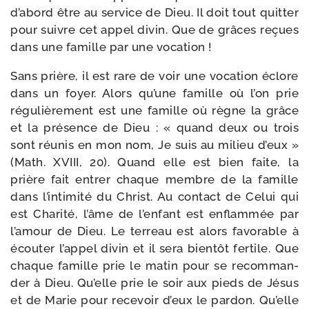
d’abord être au ser­vice de Dieu. Il doit tout quit­ter
pour suivre cet appel divin. Que de grâces reçues
dans une famille par une vocation !
Sans prière, il est rare de voir une voca­tion éclore
dans un foyer. Alors qu’une famille où l’on prie
régu­liè­re­ment est une famille où règne la grâce
et la pré­sence de Dieu : « quand deux ou trois
sont réunis en mon nom, Je suis au milieu d’eux »
(Math. XVIII, 20). Quand elle est bien faite, la
prière fait entrer chaque membre de la famille
dans l’intimité du Christ. Au contact de Celui qui
est Charité, l’âme de l’enfant est enflam­mée par
l’amour de Dieu. Le ter­reau est alors favo­rable à
écou­ter l’appel divin et il sera bien­tôt fer­tile. Que
chaque famille prie le matin pour se recom­man­
der à Dieu. Qu’elle prie le soir aux pieds de Jésus
et de Marie pour rece­voir d’eux le par­don. Qu’elle