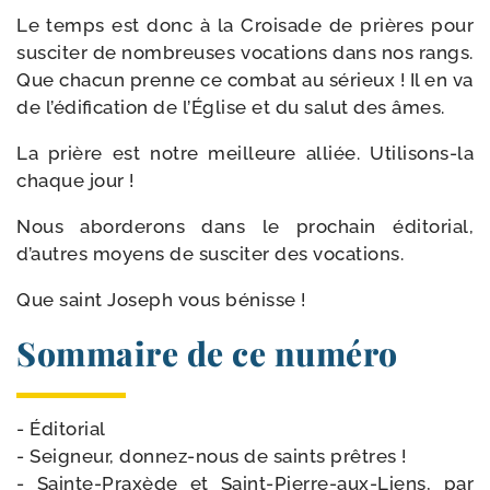
Le temps est donc à la Croisade de prières pour
sus­ci­ter de nom­breuses voca­tions dans nos rangs.
Que cha­cun prenne ce com­bat au sérieux ! Il en va
de l’édification de l’Église et du salut des âmes.
La prière est notre meilleure alliée. Utilisons-​la
chaque jour !
Nous abor­de­rons dans le pro­chain édi­to­rial,
d’autres moyens de sus­ci­ter des vocations.
Que saint Joseph vous bénisse !
Sommaire de ce numéro
- Éditorial
- Seigneur, donnez-​nous de saints prêtres !
- Sainte-​Praxède et Saint-​Pierre-​aux-​Liens, par