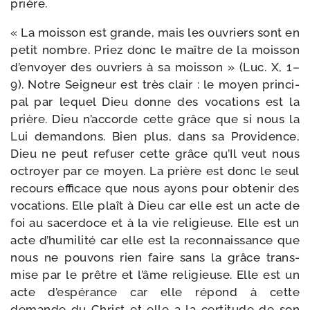
prière.
« La mois­son est grande, mais les ouvriers sont en
petit nombre. Priez donc le maître de la mois­son
d’envoyer des ouvriers à sa mois­son » (Luc. X, 1–
9). Notre Seigneur est très clair : le moyen prin­ci­
pal par lequel Dieu donne des voca­tions est la
prière. Dieu n’accorde cette grâce que si nous la
Lui deman­dons. Bien plus, dans sa Providence,
Dieu ne peut refu­ser cette grâce qu’Il veut nous
octroyer par ce moyen. La prière est donc le seul
recours effi­cace que nous ayons pour obte­nir des
voca­tions. Elle plaît à Dieu car elle est un acte de
foi au sacer­doce et à la vie reli­gieuse. Elle est un
acte d’humilité car elle est la recon­nais­sance que
nous ne pou­vons rien faire sans la grâce trans­
mise par le prêtre et l’âme reli­gieuse. Elle est un
acte d’espérance car elle répond à cette
demande du Christ et elle a la cer­ti­tude de son