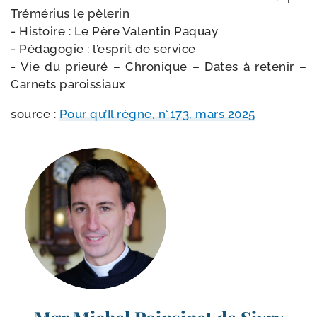
Trémérius le pèle­rin
- Histoire : Le Père Valentin Paquay
- Pédagogie : l’es­prit de ser­vice
- Vie du prieu­ré – Chronique – Dates à rete­nir –
Carnets paroissiaux
source :
Pour qu’Il règne, n°173, mars 2025