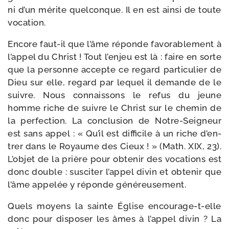
ni d’un mérite quel­conque. Il en est ain­si de toute
vocation.
Encore faut-​il que l’âme réponde favo­ra­ble­ment à
l’appel du Christ ! Tout l’enjeu est là : faire en sorte
que la per­sonne accepte ce regard par­ti­cu­lier de
Dieu sur elle, regard par lequel il demande de le
suivre. Nous connais­sons le refus du jeune
homme riche de suivre le Christ sur le che­min de
la per­fec­tion. La conclu­sion de Notre-​Seigneur
est sans appel : «
Qu’il est dif­fi­cile à un riche d’en­
trer dans le Royaume des Cieux ! » (Math. XIX, 23)
.
L’objet de la prière pour obte­nir des voca­tions est
donc double : sus­ci­ter l’appel divin et obte­nir que
l’âme appe­lée y réponde généreusement.
Quels moyens la sainte Église encourage-​t-​elle
donc pour dis­po­ser les âmes à l’appel divin ? La