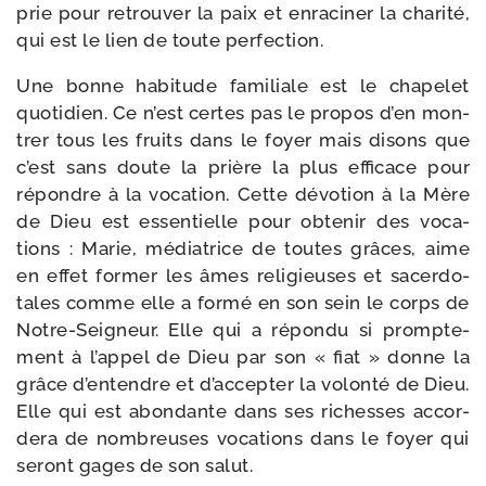
prie pour retrou­ver la paix et enra­ci­ner la cha­ri­té,
qui est le lien de toute perfection.
Une bonne habi­tude fami­liale est le cha­pe­let
quo­ti­dien. Ce n’est certes pas le pro­pos d’en mon­
trer tous les fruits dans le foyer mais disons que
c’est sans doute la prière la plus effi­cace pour
répondre à la voca­tion. Cette dévo­tion à la Mère
de Dieu est essen­tielle pour obte­nir des voca­
tions : Marie, média­trice de toutes grâces, aime
en effet for­mer les âmes reli­gieuses et sacer­do­
tales comme elle a for­mé en son sein le corps de
Notre-​Seigneur. Elle qui a répon­du si promp­te­
ment à l’appel de Dieu par son « fiat » donne la
grâce d’entendre et d’accepter la volon­té de Dieu.
Elle qui est abon­dante dans ses richesses accor­
de­ra de nom­breuses voca­tions dans le foyer qui
seront gages de son salut.