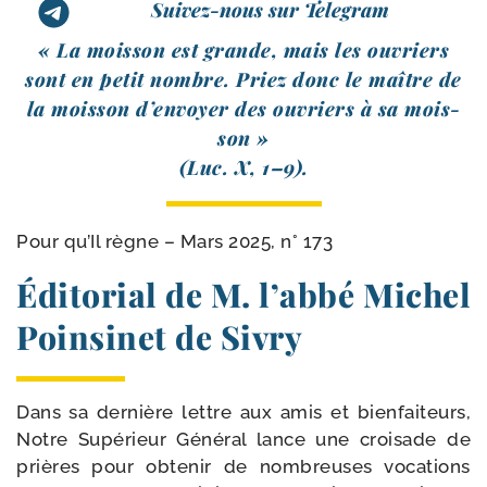
Suivez-nous sur Telegram
« La mois­son est grande, mais les ouvriers
sont en petit nombre. Priez donc le maître de
la mois­son d’envoyer des ouvriers à sa mois­
son »
(Luc. X, 1–9).
Pour qu’Il règne – Mars 2025, n° 173
Éditorial de M. l’abbé Michel
Poinsinet de Sivry
Dans sa der­nière lettre aux amis et bien­fai­teurs,
Notre Supérieur Général lance une croi­sade de
prières pour obte­nir de nom­breuses voca­tions