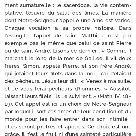
ment sur­na­tu­relle : le sacer­doce, la vie contem­
pla­tive, l’œuvre du salut des âmes. La manière
dont Notre-​Seigneur appelle une âme est variée.
Chaque voca­tion a sa propre his­toire. Dans
l’évangile, l’appel de saint Matthieu n’est par
exemple pas le même que celui de saint Pierre
ou de saint André. Lisons ce der­nier : «
Comme Il
mar­chait le long de la mer de Galilée, Il vit deux
frères, Simon, appe­lé Pierre, et son frère André,
qui jetaient leurs filets dans la mer ; car c’étaient
des pêcheurs. Jésus leur dit : « Venez à ma suite,
et Je vous ferai pêcheurs d’hommes. » Aussitôt,
lais­sant leurs filets, ils Le sui­virent. » (Math. IV, 18–
19). Cet appel est ici un choix de Notre-​Seigneur
par lequel il sort ces âmes de leur condi­tion et du
monde pour les faire entrer dans son inti­mi­té :
elles seront prêtres et apôtres.
Ce choix est une
grâce. Il n’est le fruit ni d’une sain­te­té par­ti­cu­lière