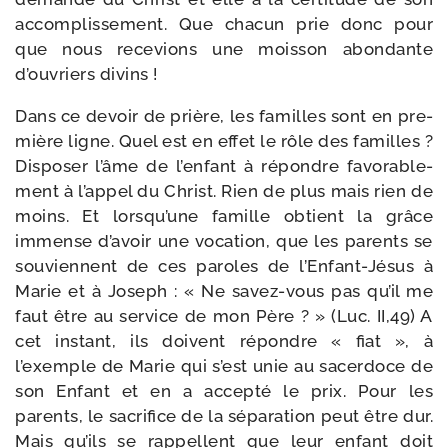
accom­plis­se­ment. Que cha­cun prie donc pour
que nous rece­vions une mois­son abon­dante
d’ouvriers divins !
Dans ce devoir de prière, les familles sont en pre­
mière ligne.
Quel est en effet le rôle des familles ?
Disposer l’âme de l’enfant à répondre favo­ra­ble­
ment à l’appel du Christ. Rien de plus mais rien de
moins. Et lorsqu’une famille obtient la grâce
immense d’avoir une voca­tion, que les parents se
sou­viennent de ces paroles de l’Enfant-Jésus à
Marie et à Joseph : « Ne savez-​vous pas qu’il me
faut être au ser­vice de mon Père ? » (Luc. II,49) A
cet ins­tant, ils doivent répondre « fiat », à
l’exemple de Marie qui s’est unie au sacer­doce de
son Enfant et en a accep­té le prix. Pour les
parents, le sacri­fice de la sépa­ra­tion peut être dur.
Mais qu’ils se rap­pellent que leur enfant doit