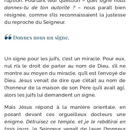
rup­tion. Pourtant leur ques­tion –
quel signe nous
donnes-​tu de ton auto­ri­té ? –
nous paraît bien
rési­gnée, comme s’ils recon­nais­saient la jus­tesse
du reproche du Seigneur.
Donnes nous un signe.
Un signe pour les juifs, c’est un miracle. Pour eux,
nul n’a le droit de par­ler au nom de Dieu, s’il ne
montre au moyen du miracle, qu’il est l’envoyé de
Dieu. Jésus venait de dire que c’était au nom de
l’honneur de la mai­son de son Père qu’il avait agi,
alors les juifs lui demandent un signe.
Mais Jésus répond à la manière orien­tale, en
posant devant ces orgueilleux doc­teurs une
énigme.
Détruisez ce temple, et je le rebâ­ti­rai en
trois jours
, le Seigneur venait de laver l’honneur