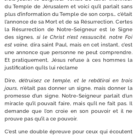
du Temple de Jérusalem et voi­ci qu’il par­lait sans
plus d’information du Temple de son corps… c’était
l’annonce de sa Mort et de sa Résurrection. Certes
la Résurrection de Notre-​Seigneur est le Signe
des signes,
si le Christ n’est res­sus­ci­té, notre Foi
est vaine,
dira saint Paul, mais en cet ins­tant, c’est
une annonce que per­sonne ne peut com­prendre.
Et pra­ti­que­ment, Jésus refuse à ces hommes la
jus­ti­fi­ca­tion qu’ils lui réclame
Dire,
détrui­sez ce temple, et le rebâ­ti­rai en trois
jours,
n’était pas don­ner un signe, mais don­ner la
pro­messe d’un signe. Notre-​Seigneur par­lait d’un
miracle qu’il pou­vait faire, mais qu’il ne fait pas. Il
demande que l’on croie en son pou­voir et il ne
prouve pas qu’il a ce pouvoir.
C’est une double épreuve pour ceux qui écoutent