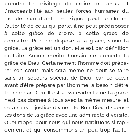
prendre le pri­vi­lège de croire en Jésus et
l’inaccessibilité aux seules forces humaines du
monde sur­na­tu­rel. Le signe peut confir­mer
l’autorité de celui qui parle, il ne peut pré­dis­po­ser
à cette grâce de croire, à cette grâce de
connaître. Rien ne dis­pose à la grâce, sinon la
grâce. La grâce est un don, elle est par défi­ni­tion
gra­tuite. Aucun mérite humain ne pré­cède la
grâce de Dieu. Certainement l’homme doit pré­pa­
rer son cœur, mais cela même ne peut se faire
sans un secours spé­cial de Dieu, car ce cœur
avant d’être pré­pa­ré par l’homme, a besoin d’être
tou­ché par Dieu. Il est aus­si évident que la grâce
n’est pas don­née à tous avec la même mesure, et
cela sans injus­tice divine : le Bon Dieu dis­pense
les dons de la grâce avec une admi­rable diver­si­té.
Quel rap­pel pour nous qui nous habi­tuons si rapi­
de­ment et qui consom­mons un peu trop faci­le­