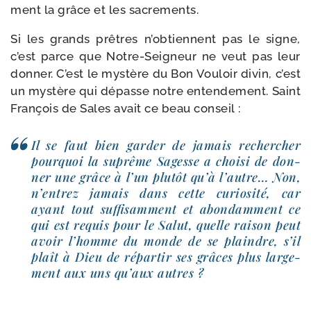
ment la grâce et les sacrements.
Si les grands prêtres n’obtiennent pas le signe,
c’est parce que Notre-​Seigneur ne veut pas leur
don­ner. C’est le mys­tère du Bon Vouloir divin, c’est
un mys­tère qui dépasse notre enten­de­ment. Saint
François de Sales avait ce beau conseil :
Il se faut bien gar­der de jamais recher­cher
pour­quoi la suprême Sagesse a choi­si de don­
ner une grâce à l’un plu­tôt qu’à l’autre… Non,
n’entrez jamais dans cette curio­si­té, car
ayant tout suf­fi­sam­ment et abon­dam­ment ce
qui est requis pour le Salut, quelle rai­son peut
avoir l’homme du monde de se plaindre, s’il
plaît à Dieu de répar­tir ses grâces plus lar­ge­
ment aux uns qu’aux autres ?