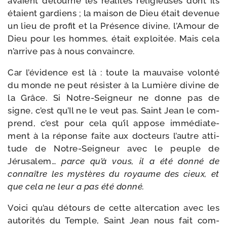
avaient détour­né les réa­li­tés reli­gieuses dont ils
étaient gar­diens ; la mai­son de Dieu était deve­nue
un lieu de pro­fit et la Présence divine, l’Amour de
Dieu pour les hommes, était exploi­tée. Mais cela
n’arrive pas à nous convaincre.
Car l’évidence est là : toute la mau­vaise volon­té
du monde ne peut résis­ter à la Lumière divine de
la Grâce. Si Notre-​Seigneur ne donne pas de
signe, c’est qu’Il ne le veut pas. Saint Jean le com­
prend, c’est pour cela qu’il appose immé­dia­te­
ment à la réponse faite aux doc­teurs l’autre atti­
tude de Notre-​Seigneur avec le peuple de
Jérusalem…
parce qu’à vous, il a été don­né de
connaître les mys­tères du royaume des cieux, et
que cela ne leur a pas été donné.
Voici qu’au détours de cette alter­ca­tion avec les
auto­ri­tés du Temple, Saint Jean nous fait com­