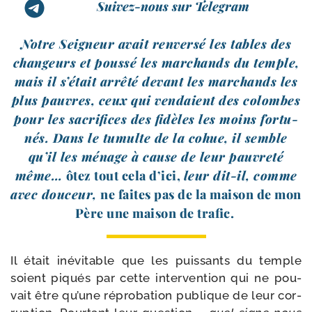
Suivez-nous sur Telegram
Notre Seigneur avait ren­ver­sé les tables des
chan­geurs et pous­sé les mar­chands du temple,
mais il s’était arrê­té devant les mar­chands les
plus pauvres, ceux qui ven­daient des colombes
pour les sacri­fices des fidèles les moins for­tu­
nés. Dans le tumulte de la cohue, il semble
qu’il les ménage à cause de leur pau­vre­té
même…
ôtez tout cela d’ici,
leur dit-​il, comme
avec dou­ceur,
ne faites pas de la mai­son de mon
Père une mai­son de trafic.
Il était inévi­table que les puis­sants du temple
soient piqués par cette inter­ven­tion qui ne pou­
vait être qu’une répro­ba­tion publique de leur cor­