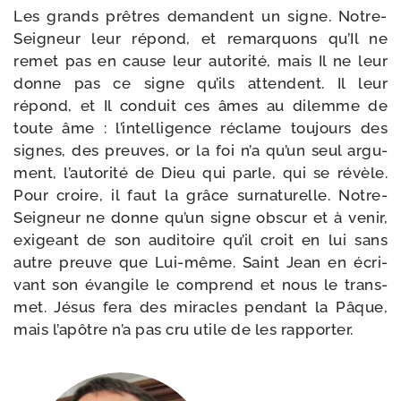
Les grands prêtres demandent un signe. Notre-​
Seigneur leur répond, et remar­quons qu’Il ne
remet pas en cause leur auto­ri­té, mais Il ne leur
donne pas ce signe qu’ils attendent. Il leur
répond, et Il conduit ces âmes au dilemme de
toute âme : l’intelligence réclame tou­jours des
signes, des preuves, or la foi n’a qu’un seul argu­
ment, l’autorité de Dieu qui parle, qui se révèle.
Pour croire, il faut la grâce sur­na­tu­relle. Notre-​
Seigneur ne donne qu’un signe obs­cur et à venir,
exi­geant de son audi­toire qu’il croit en lui sans
autre preuve que Lui-​même. Saint Jean en écri­
vant son évan­gile le com­prend et nous le trans­
met. Jésus fera des miracles pen­dant la Pâque,
mais l’apôtre n’a pas cru utile de les rapporter.