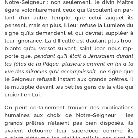
Notre-​Seigneur : non seule­ment, le divin Maître
égare volon­tai­re­ment ceux qui l’écoutent en par­
lant d’un autre Temple que celui auquel ils
pensent, mais en plus, Il leur refuse la Lumière du
signe qu’ils demandent et qui devrait sup­pléer à
leur igno­rance. La dif­fi­cul­té est d’autant plus trou­
blante qu’au ver­set sui­vant, saint Jean nous rap­
porte que,
pen­dant qu’Il était à Jérusalem durant
les fêtes de la Pâque, plu­sieurs crurent en lui à la
vue des miracles qu’Il accom­plis­sait…
ce signe que
le Seigneur refu­sait ins­tant aux grands prêtres, Il
le mul­ti­plie devant les petites gens de la ville qui
croient en Lui.
On peut cer­tai­ne­ment trou­ver des expli­ca­tions
humaines aux choix de Notre-​Seigneur : les
grands prêtres n’étaient pas bien dis­po­sés, ils
avaient détour­né leur sacer­doce comme ils