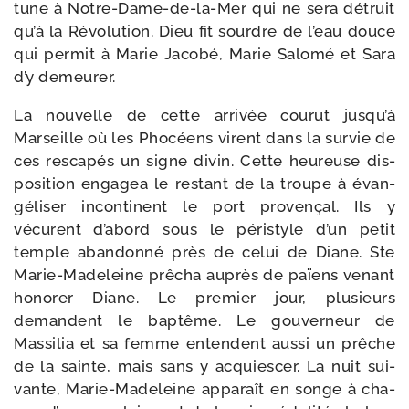
tune à Notre-​Dame-​de-​la-​Mer qui ne sera détruit
qu’à la Révolution. Dieu fit sourdre de l’eau douce
qui per­mit à Marie Jacobé, Marie Salomé et Sara
d’y demeurer.
La nou­velle de cette arri­vée cou­rut jusqu’à
Marseille où les Phocéens virent dans la sur­vie de
ces res­ca­pés un signe divin. Cette heu­reuse dis­
po­si­tion enga­gea le res­tant de la troupe à évan­
gé­li­ser incon­ti­nent le port pro­ven­çal. Ils y
vécurent d’abord sous le péri­style d’un petit
temple aban­don­né près de celui de Diane. Ste
Marie-​Madeleine prê­cha auprès de païens venant
hono­rer Diane. Le pre­mier jour, plu­sieurs
demandent le bap­tême. Le gou­ver­neur de
Massilia et sa femme entendent aus­si un prêche
de la sainte, mais sans y acquies­cer. La nuit sui­
vante, Marie-​Madeleine appa­raît en songe à cha­