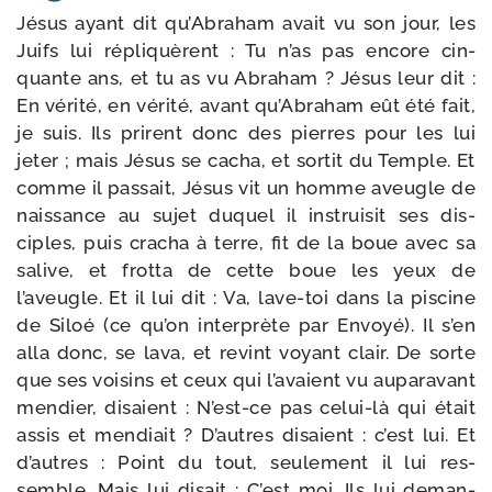
Jésus ayant dit qu’Abraham avait vu son jour, les
Juifs lui répli­quèrent : Tu n’as pas encore cin­
quante ans, et tu as vu Abraham ? Jésus leur dit :
En véri­té, en véri­té, avant qu’Abraham eût été fait,
je suis. Ils prirent donc des pierres pour les lui
jeter ; mais Jésus se cacha, et sor­tit du Temple. Et
comme il pas­sait, Jésus vit un homme aveugle de
nais­sance au sujet duquel il ins­trui­sit ses dis­
ciples, puis cra­cha à terre, fit de la boue avec sa
salive, et frot­ta de cette boue les yeux de
l’aveugle. Et il lui dit : Va, lave-​toi dans la pis­cine
de Siloé (ce qu’on inter­prète par Envoyé). Il s’en
alla donc, se lava, et revint voyant clair. De sorte
que ses voi­sins et ceux qui l’avaient vu aupa­ra­vant
men­dier, disaient : N’est-ce pas celui-​là qui était
assis et men­diait ? D’autres disaient : c’est lui. Et
d’autres : Point du tout, seule­ment il lui res­
semble. Mais lui disait : C’est moi. Ils lui deman­