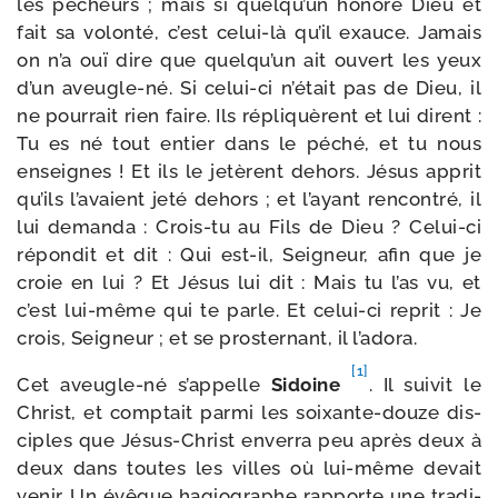
les pécheurs ; mais si quelqu’un honore Dieu et
fait sa volon­té, c’est celui-​là qu’il exauce. Jamais
on n’a ouï dire que quelqu’un ait ouvert les yeux
d’un aveugle-​né. Si celui-​ci n’était pas de Dieu, il
ne pour­rait rien faire. Ils répli­quèrent et lui dirent :
Tu es né tout entier dans le péché, et tu nous
enseignes ! Et ils le jetèrent dehors. Jésus apprit
qu’ils l’avaient jeté dehors ; et l’ayant ren­con­tré, il
lui deman­da : Crois-​tu au Fils de Dieu ? Celui-​ci
répon­dit et dit : Qui est-​il, Seigneur, afin que je
croie en lui ? Et Jésus lui dit : Mais tu l’as vu, et
c’est lui-​même qui te parle. Et celui-​ci reprit : Je
crois, Seigneur ; et se pros­ter­nant, il l’adora.
[1]
Cet aveugle-​né s’appelle
Sidoine
. Il sui­vit le
Christ, et comp­tait par­mi les soixante-​douze dis­
ciples que Jésus-​Christ enver­ra peu après deux à
deux dans toutes les villes où lui-​même devait
venir. Un évêque hagio­graphe rap­porte une tra­di­