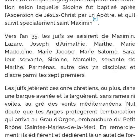
tion selon laquelle Sidoine fut bap­ti­sé après
l’Ascension de Jésus-​Christ par un Apôtre, et qu’il
[2]
sui­vit spé­cia­le­ment saint Maximin
.
Vers l’an 35, les juifs se sai­sirent de Maximin,
Lazare, Joseph d’Arimathie, Marthe, Marie
Madeleine, Marie Jacobé, Marie Salomé, Sara,
leur ser­vante, Sidoine, Marcelle, ser­vante de
Marthe, Parménas, autre des 72 dis­ciples et
diacre par­mi les sept premiers.
Les juifs jetèrent ces onze chré­tiens, ou plus, dans
une barque ava­riée et la lar­guèrent, sans rames ni
voiles, au gré des vents médi­ter­ra­néens. Nul
doute que les Anges pro­té­gèrent l’embarcation
qui arri­va au Grau d’Orgon, embou­chure du Petit
Rhône (Saintes-​Maries-​de-​la-​Mer). En remer­cie­
ment, ils édi­fièrent et dédièrent là un autel de for­