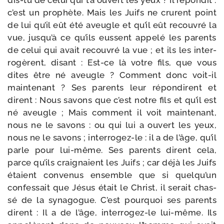
dis-​tu de celui qui t’a ouvert les yeux ? Il répon­dit :
c’est un pro­phète. Mais les Juifs ne crurent point
de lui qu’il eût été aveugle et qu’il eût recou­vré la
vue, jusqu’à ce qu’ils eussent appe­lé les parents
de celui qui avait recou­vré la vue ; et ils les inter­
ro­gèrent, disant : Est-​ce là votre fils, que vous
dites être né aveugle ? Comment donc voit-​il
main­te­nant ? Ses parents leur répon­dirent et
dirent : Nous savons que c’est notre fils et qu’il est
né aveugle ; Mais com­ment il voit main­te­nant,
nous ne le savons : ou qui lui a ouvert les yeux,
nous ne le savons ; interrogez-​le : il a de l’âge, qu’il
parle pour lui-​même. Ses parents dirent cela,
parce qu’ils crai­gnaient les Juifs ; car déjà les Juifs
étaient conve­nus ensemble que si quelqu’un
confes­sait que Jésus était le Christ, il serait chas­
sé de la syna­gogue. C’est pour­quoi ses parents
dirent : Il a de l’âge, interrogez-​le lui-​même. Ils