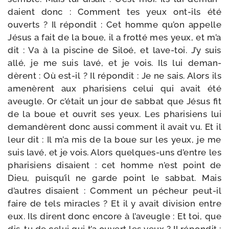
daient donc : Comment tes yeux ont-​ils été
ouverts ? Il répon­dit : Cet homme qu’on appelle
Jésus a fait de la boue, il a frot­té mes yeux, et m’a
dit : Va à la pis­cine de Siloé, et lave-​toi. J’y suis
allé, je me suis lavé, et je vois. Ils lui deman­
dèrent : Où est-​il ? Il répon­dit : Je ne sais. Alors ils
ame­nèrent aux pha­ri­siens celui qui avait été
aveugle. Or c’était un jour de sab­bat que Jésus fit
de la boue et ouvrit ses yeux. Les pha­ri­siens lui
deman­dèrent donc aus­si com­ment il avait vu. Et il
leur dit : Il m’a mis de la boue sur les yeux, je me
suis lavé, et je vois. Alors quelques-​uns d’entre les
pha­ri­siens disaient : cet homme n’est point de
Dieu, puisqu’il ne garde point le sab­bat. Mais
d’autres disaient : Comment un pécheur peut-​il
faire de tels miracles ? Et il y avait divi­sion entre
eux. Ils dirent donc encore à l’aveugle : Et toi, que