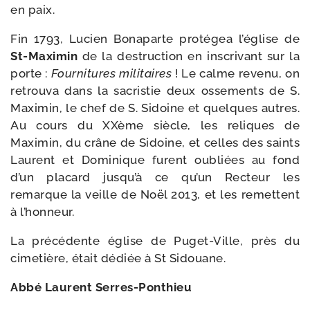
en paix.
Fin 1793, Lucien Bonaparte pro­té­gea l’église de
St-​Maximin
de la des­truc­tion en ins­cri­vant sur la
porte :
Fournitures mili­taires
! Le calme reve­nu, on
retrou­va dans la sacris­tie deux osse­ments de S.
Maximin, le chef de S. Sidoine et quelques autres.
Au cours du XXème siècle, les reliques de
Maximin, du crâne de Sidoine, et celles des saints
Laurent et Dominique furent oubliées au fond
d’un pla­card jusqu’à ce qu’un Recteur les
remarque la veille de Noël 2013, et les remettent
à l’honneur.
La pré­cé­dente église de Puget-​Ville, près du
cime­tière, était dédiée à St Sidouane.
Abbé Laurent Serres-Ponthieu