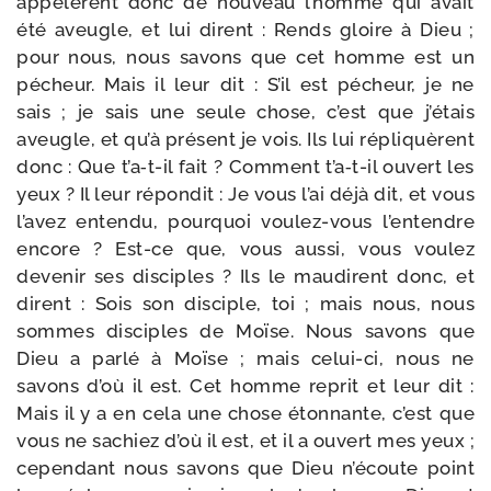
appe­lèrent donc de nou­veau l’homme qui avait
été aveugle, et lui dirent : Rends gloire à Dieu ;
pour nous, nous savons que cet homme est un
pécheur. Mais il leur dit : S’il est pécheur, je ne
sais ; je sais une seule chose, c’est que j’étais
aveugle, et qu’à pré­sent je vois. Ils lui répli­quèrent
donc : Que t’a‑t-il fait ? Comment t’a‑t-il ouvert les
yeux ? Il leur répon­dit : Je vous l’ai déjà dit, et vous
l’avez enten­du, pour­quoi voulez-​vous l’entendre
encore ? Est-​ce que, vous aus­si, vous vou­lez
deve­nir ses dis­ciples ? Ils le mau­dirent donc, et
dirent : Sois son dis­ciple, toi ; mais nous, nous
sommes dis­ciples de Moïse. Nous savons que
Dieu a par­lé à Moïse ; mais celui-​ci, nous ne
savons d’où il est. Cet homme reprit et leur dit :
Mais il y a en cela une chose éton­nante, c’est que
vous ne sachiez d’où il est, et il a ouvert mes yeux ;
cepen­dant nous savons que Dieu n’écoute point