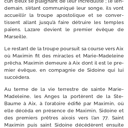
cun d’eux se plai­gnant de leur incré­du­li­té ; le len­
de­main, s’étant com­mu­ni­qué leur songe, ils vont
accueillir la troupe apos­to­lique et se conver­
tissent allant jusqu’à faire détruire les temples
païens. Lazare devient le pre­mier évêque de
Marseille.
Le res­tant de la troupe pour­suit sa course vers Aix
où Maximin fit des miracles et Marie-​Madeleine
prê­cha. Maximin demeure à Aix dont il est le pre­
mier évêque, en com­pa­gnie de Sidoine qui lui
succédera.
Au terme de la vie ter­restre de sainte Marie-​
Madeleine, les Anges la por­tèrent de la Ste-​
Baume à Aix, à l’oratoire édi­fié par Maximin, où
elle décé­da en pré­sence de Maximin, Sidoine et
des pre­miers prêtres aixois vers l’an 77. Saint
Maximin puis saint Sidoine décé­dèrent ensuite