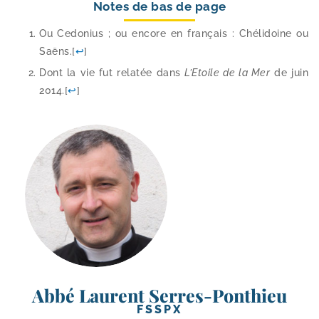
Notes de bas de page
Ou Cedonius ; ou encore en fran­çais : Chélidoine ou
Saëns.
[
↩
]
Dont la vie fut rela­tée dans
L’Etoile de la Mer
de juin
2014.
[
↩
]
Abbé Laurent Serres-Ponthieu
FSSPX