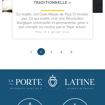
TRADITIONNELLE »
En réalité, cet Ordo Missæ de Paul VI n’existe
pas. Ce qui existe c’est une Révolution
liturgique universelle et permanente, prise à
son compte ou voulue par le Pape actuel.
Paru le
6 janvier 2022
1
2
3
4
5