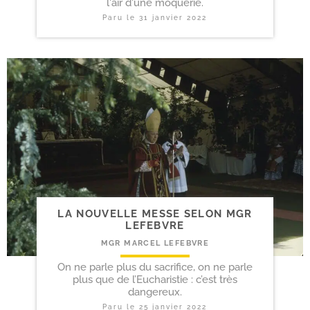
l'air d'une moquerie.
Paru le
31 janvier 2022
LA NOUVELLE MESSE SELON MGR
LEFEBVRE
MGR MARCEL LEFEBVRE
On ne parle plus du sacrifice, on ne parle
plus que de l’Eucharistie : c’est très
dangereux.
Paru le
25 janvier 2022