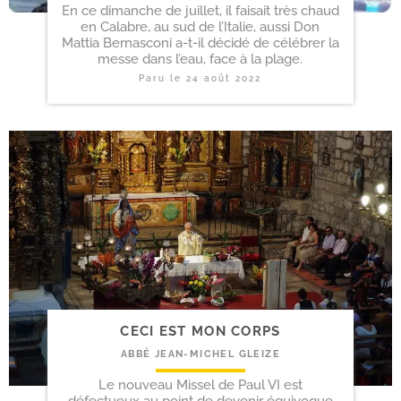
En ce dimanche de juillet, il faisait très chaud
en Calabre, au sud de l’Italie, aussi Don
Mattia Bernasconi a-t-il décidé de célébrer la
messe dans l’eau, face à la plage.
Paru le
24 août 2022
CECI EST MON CORPS
ABBÉ JEAN-MICHEL GLEIZE
Le nouveau Missel de Paul VI est
défectueux au point de devenir équivoque