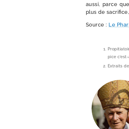
aus­si, parce que
plus de sacri­fice
Source :
Le Phar
Propitiatoi
pice c’est
Extraits d