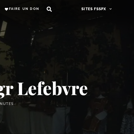
FAIRE UN DON
SITES FSSPX
gr Lefebvre
INUTES