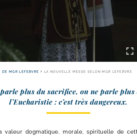
 DE MGR LEFEBVRE
LA NOUVELLE MESSE SELON MGR LEFEBVRE
parle plus du sacri­fice, on ne parle plus
l’Eucharistie : c’est très dangereux.
 valeur dog­ma­tique, morale, spi­ri­tuelle de cet