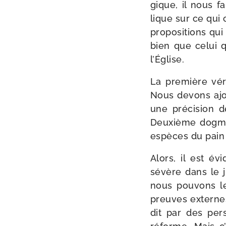
gique, il nous fa
lique sur ce qui c
pro­po­si­tions q
bien que celui q
l’Église.
La pre­mière véri
Nous devons ajou­t
une pré­ci­sion 
Deuxième dogme :
espèces du pain e
Alors, il est év
sévère dans le 
nous pou­vons le
preuves externes,
dit par des per­