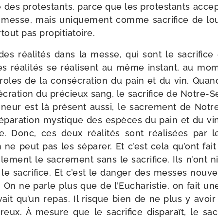
e des pro­tes­tants, parce que les pro­tes­tants acc
la messe, mais uni­que­ment comme sacri­fice de 
r­tout pas propitiatoire.
es réa­li­tés dans la messe, qui sont le sacri­fice
 réa­li­tés se réa­lisent au même ins­tant, au mo
oles de la consé­cra­tion du pain et du vin. Quand 
cra­tion du pré­cieux sang, le sacri­fice de Notre-​Se
neur est là pré­sent aus­si, le sacre­ment de Notr
 sépa­ra­tion mys­tique des espèces du pain et du vin 
. Donc, ces deux réa­li­tés sont réa­li­sées par 
 ne peut pas les sépa­rer. Et c’est cela qu’ont fait 
le­ment le sacre­ment sans le sacri­fice. Ils n’ont ni 
 le sacri­fice. Et c’est le dan­ger des messes nou­v
e. On ne parle plus que de l’Eucharistie, on fait un
ait qu’un repas. Il risque bien de ne plus y avoir ni
­reux. À mesure que le sacri­fice dis­pa­raît, le sacr