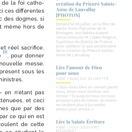
s de la foi catho­
création du Prieuré Sainte-​
Anne de Lanvallay
i ces dif­fé­rentes
[PHOTOS]
onc des dogmes, si
Dimanche 26 juillet, en la fête de
fait même hors de
sainte Anne, Patronne de la
Bretagne, 700 fidèles étaient
venus entourer M. l'abbé Peignot,
Supérieur du District de France,
pour célébrer le 50e anniversaire
t réel sacri­fice.
de la création du Prieuré Sainte-
[1]
re
, pour don­ner
Anne de Lanvallay
 nou­velle messe.
Lire l’amour de Dieu
pré­sent sous les
pour nous
ministres.
ABBÉ FRANÇOIS DELMOTTE
« Qu’a voulu Dieu en venant parmi
 – en n’étant pas
nous, sinon nous montrer son
Amour ? Si jusqu’ici nous ne nous
té­nuées, et ceci
pressions pas de l’aimer, du moins
ne tardons plus à lui rendre
ernes que par des
amour pour amour. »
par ce qui en est
Lire la Sainte Écriture
écoulent de cette
ABBÉ LOUIS-EDOUARD
MEUGNIOT