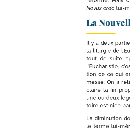
réforme. Mais c’
Novus ordo
lui-​
La Nouvell
Il y a deux par­ti
la litur­gie de l’
tout de suite ap
l’Eucharistie, c’e
tion de ce qui es
messe. On a reti
claire la fin pro­
une ou deux légère
toire est niée pa
La dimi­nu­tion d
le terme lui-​mê