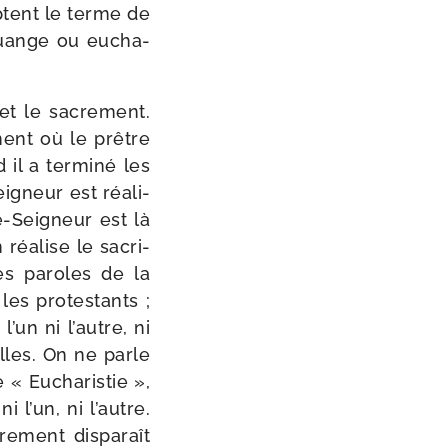
eptent le terme de
louange ou eucha­
 et le sacre­ment.
ment où le prêtre
il a ter­mi­né les
igneur est réa­li­
e-​Seigneur est là
réa­lise le sacri­
les paroles de la
les pro­tes­tants ;
l’un ni l’autre, ni
elles. On ne parle
e « Eucharistie »,
 l’un, ni l’autre.
e­ment dis­pa­raît