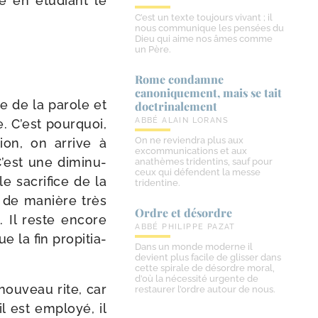
e en étu­diant le
C’est un texte toujours vivant ; il
nous communique les pensées du
Dieu qui aime nos âmes comme
un Père.
Rome condamne
canoniquement, mais se tait
gie de la parole et
doctrinalement
ABBÉ ALAIN LORANS
e. C’est pour­quoi,
On ne reviendra plus aux
tion, on arrive à
excommunications et aux
 C’est une dimi­nu­
anathèmes tridentins, sauf pour
ceux qui défendent la messe
e sacri­fice de la
tridentine.
t de manière très
Ordre et désordre
se. Il reste encore
ABBÉ PHILIPPE PAZAT
 la fin pro­pi­tia­
Dans un monde moderne il
devient plus facile de glisser dans
cette spirale de désordre moral,
d’où la nécessité urgente de
nou­veau rite, car
restaurer l’ordre autour de nous.
l est employé, il