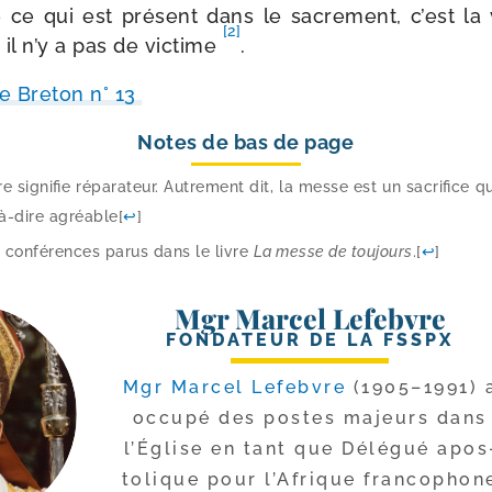
 ce qui est pré­sent dans le sacre­ment, c’est la vi
[2]
, il n’y a pas de vic­time
.
e Breton n° 13
Notes de bas de page
re signi­fie répa­ra­teur. Autrement dit, la messe est un sacri­fice
-à-dire agréable
[
↩
]
e confé­rences parus dans le livre
La messe de tou­jours
.
[
↩
]
Mgr Marcel Lefebvre
FONDATEUR DE LA FSSPX
Mgr Marcel Lefebvre
(1905–1991) 
occu­pé des postes majeurs dans
l’Église en tant que Délégué apos
to­lique pour l’Afrique fran­co­phon