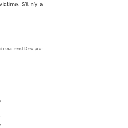
c­time. S’il n’y a
 qui nous rend Dieu pro­
a
­
e