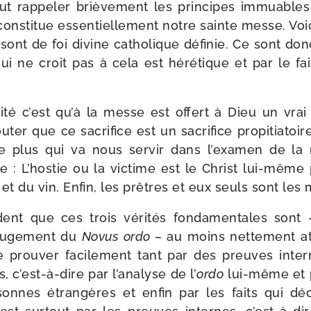
ut rap­pe­ler briè­ve­ment les prin­cipes immuable
onsti­tue essen­tiel­le­ment notre sainte messe. Voic
ui sont de foi divine catho­lique défi­nie. Ce sont d
ui ne croit pas à cela est héré­tique et par le 
­té c’est qu’à la messe est offert à Dieu un vrai e
er que ce sacri­fice est un sacri­fice pro­pi­tia­toi
de plus qui va nous ser­vir dans l’examen de la
 L’hostie ou la vic­time est le Christ lui-​même 
t du vin. Enfin, les prêtres et eux seuls sont les 
ident que ces trois véri­tés fon­da­men­tales sont
juge­ment du
Novus ordo –
au moins net­te­ment at
 prou­ver faci­le­ment tant par des preuves int
 c’est-à-dire par l’analyse de l’
ordo
lui-​même et 
sonnes étran­gères et enfin par les faits qui d