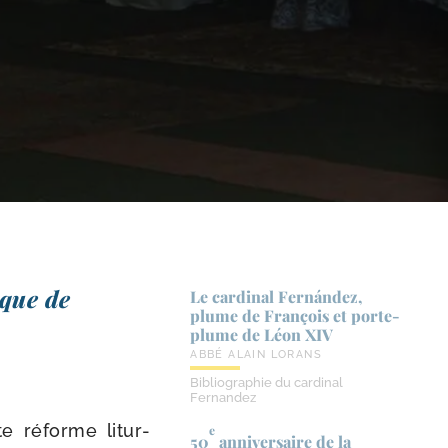
 que de
Le cardinal Fernández,
plume de François et porte-​
plume de Léon XIV
ABBÉ ALAIN LORANS
Bibliographie du cardinal
Fernandez
te réforme litur­
e
50
anniversaire de la