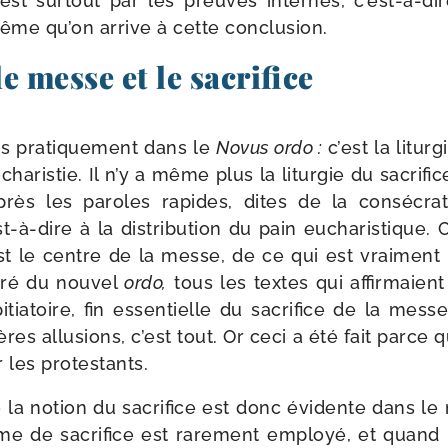
est sur­tout par les preuves internes, c’est-à-dir
même qu’on arrive à cette conclusion.
e messe et le sacrifice
es pra­ti­que­ment dans le
Novus ordo :
c’est la litur­
Eucharistie. Il n’y a même plus la litur­gie du sacri­fic
rès les paroles rapides, dites de la consé­cra­
st-à-dire à la dis­tri­bu­tion du pain eucha­ris­tique.
t le centre de la messe, de ce qui est vrai­ment l
­ré du nou­vel
ordo,
tous les textes qui affir­maien
pi­tia­toire, fin essen­tielle du sacri­fice de la mes
s allu­sions, c’est tout. Or ceci a été fait parce que
r les protestants.
e la notion du sacri­fice est donc évi­dente dans le 
me de sacri­fice est rare­ment employé, et quand i