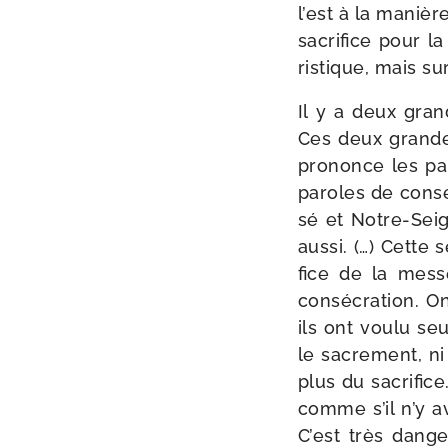
l’est à la manièr
sacri­fice pour 
ris­tique, mais su
Il y a deux grand
Ces deux grandes
pro­nonce les par
paroles de consé­
sé et Notre-​Seig
aus­si. (…) Cette
fice de la messe
consé­cra­tion. On
ils ont vou­lu seu
le sacre­ment, ni
plus du sacri­fic
comme s’il n’y av
C’est très dan­ge