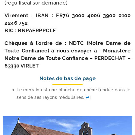
(reçu fis­cal sur demande)
Virement : IBAN : FR76 3000 4006 3900 0100
2246 752
BIC : BNPAFRPPCLF
Chèques à l’ordre de : NDTC (Notre Dame de
Toute Confiance) à nous envoyer à :
Monastère
Notre Dame de Toute Confiance – PERDECHAT –
63330 VIRLET
Notes de bas de page
Le mer­rain est une planche de chêne fen­due dans le
sens de ses rayons médul­laires.
[
↩
]