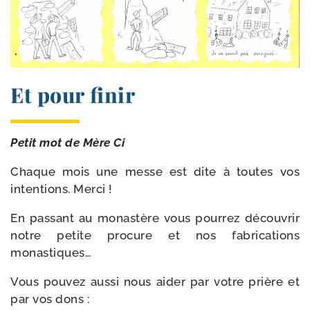
Et pour finir
Petit mot de Mère Ci
Chaque mois une messe est dite à toutes vos
inten­tions. Merci !
En pas­sant au monas­tère vous pour­rez décou­vrir
notre petite pro­cure et nos fabri­ca­tions
monastiques…
Vous pou­vez aus­si nous aider par votre prière et
par vos dons :