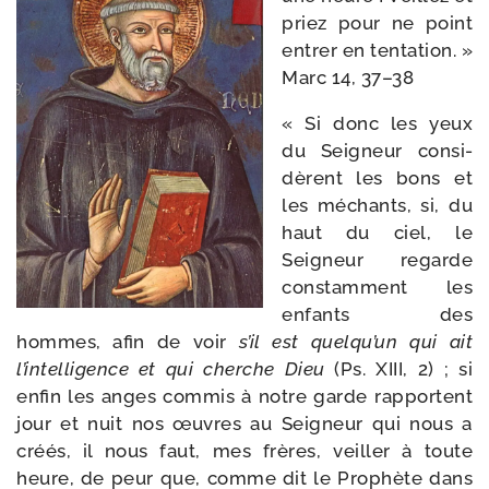
priez pour ne point
entrer en ten­ta­tion. »
Marc 14, 37–38
« Si donc les yeux
du Seigneur consi­
dèrent les bons et
les méchants, si, du
haut du ciel, le
Seigneur regarde
constam­ment les
enfants des
hommes, afin de voir
s’il est quelqu’un qui ait
l’intelligence et qui cherche Dieu
(Ps. XIII, 2) ; si
enfin les anges com­mis à notre garde rap­portent
jour et nuit nos œuvres au Seigneur qui nous a
créés, il nous faut, mes frères, veiller à toute
heure, de peur que, comme dit le Prophète dans