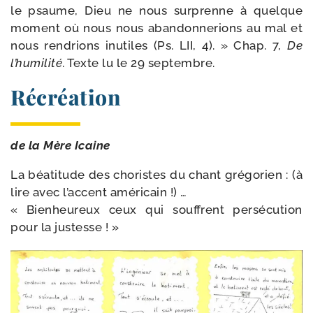
le psaume, Dieu ne nous sur­prenne à quelque
moment où nous nous aban­don­ne­rions au mal et
nous ren­drions inutiles (Ps. LII, 4). » Chap. 7,
De
l’humilité
. Texte lu le 29 septembre.
Récréation
de la Mère Icaine
La béa­ti­tude des cho­ristes du chant gré­go­rien : (à
lire avec l’accent amé­ri­cain !) …
« Bienheureux ceux qui souffrent per­sé­cu­tion
pour la justesse ! »