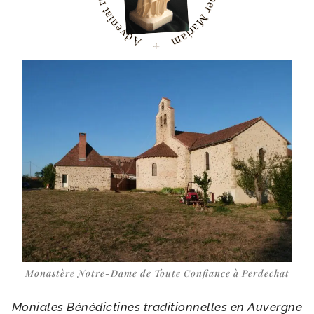
Monastère Notre-​Dame de Toute Confiance à Perdechat
Moniales Bénédictines tra­di­tion­nelles en Auvergne