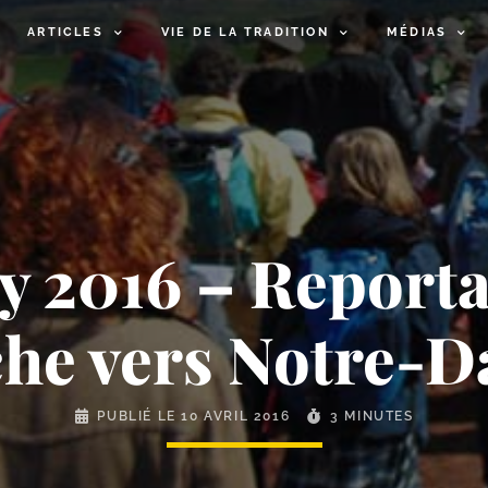
ARTICLES
VIE DE LA TRADITION
MÉDIAS
uy 2016 – Reporta
rche vers Notre-​
PUBLIÉ LE
10 AVRIL 2016
3 MINUTES