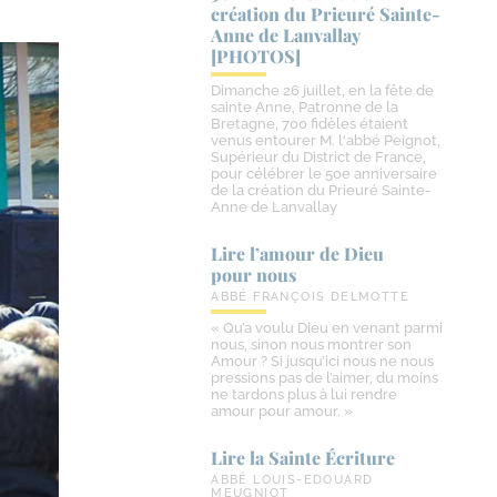
création du Prieuré Sainte-​
Anne de Lanvallay
[PHOTOS]
Dimanche 26 juillet, en la fête de
sainte Anne, Patronne de la
Bretagne, 700 fidèles étaient
venus entourer M. l'abbé Peignot,
Supérieur du District de France,
pour célébrer le 50e anniversaire
de la création du Prieuré Sainte-
Anne de Lanvallay
Lire l’amour de Dieu
pour nous
ABBÉ FRANÇOIS DELMOTTE
« Qu’a voulu Dieu en venant parmi
nous, sinon nous montrer son
Amour ? Si jusqu’ici nous ne nous
pressions pas de l’aimer, du moins
ne tardons plus à lui rendre
amour pour amour. »
Lire la Sainte Écriture
ABBÉ LOUIS-EDOUARD
MEUGNIOT