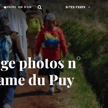
FAIRE UN DON
SITES FSSPX
ge photos n°
Dame du Puy