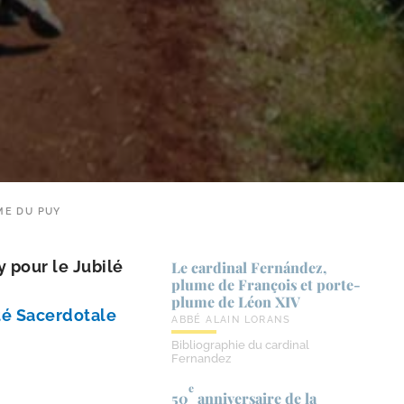
ME DU PUY
y pour le Jubilé
Le cardinal Fernández,
plume de François et porte-​
plume de Léon XIV
té Sacerdotale
ABBÉ ALAIN LORANS
Bibliographie du cardinal
Fernandez
e
50
anniversaire de la