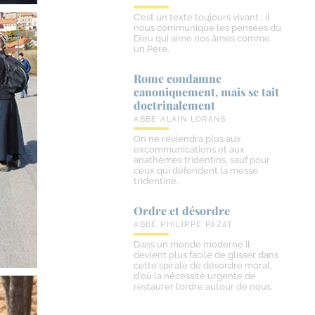
C’est un texte toujours vivant ; il
nous communique les pensées du
Dieu qui aime nos âmes comme
un Père.
Rome condamne
canoniquement, mais se tait
doctrinalement
ABBÉ ALAIN LORANS
On ne reviendra plus aux
excommunications et aux
anathèmes tridentins, sauf pour
ceux qui défendent la messe
tridentine.
Ordre et désordre
ABBÉ PHILIPPE PAZAT
Dans un monde moderne il
devient plus facile de glisser dans
cette spirale de désordre moral,
d’où la nécessité urgente de
restaurer l’ordre autour de nous.