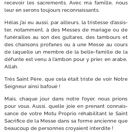
rece­voir les sacre­ments. Avec ma famille, nous
leur en serons tou­jours reconnaissants.
Hélas j’ai eu aus­si, par ailleurs, la tris­tesse d’as­sis­
ter, notam­ment, à des Messes de mariage ou de
funé­railles au son des gui­tares, des tam­bours et
des chan­sons pro­fanes ou à une Messe au cours
de laquelle un membre de la belle-​famille de la
défunte est venu à l’am­bon pour y prier, en arabe,
Allah.
Très Saint Père, que cela était triste de voir Notre
Seigneur ain­si bafoué !
Mais, chaque jour dans notre foyer, nous prions
pour vous. Aussi, quelle joie en pre­nant connais­
sance de votre Motu Proprio réha­bi­li­tant le Saint
Sacrifice de la Messe dans sa forme ancienne que
beau­coup de per­sonnes croyaient interdite !