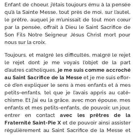
Enfant de choeur, j’é­tais tou­jours ému à la pen­sée
qu’à la Sainte Messe, tout près de moi, sur l’au­tel,
le prêtre, auquel je m’u­nis­sait de tout mon cœur
par la pen­sée, offrait à Dieu le Saint Sacrifice de
Son Fils Notre Seigneur Jésus Christ mort pour
nous sur la croix.
Toujours, et mal­gré les dif­fi­cul­tés, mal­gré le rejet
le rejet dont je me voyais l’ob­jet de la part
d’autres catho­liques,
je me suis comme accro­ché
au Saint Sacrifice de la Messe
et je me suis effor­
cé d’en expli­quer le sens à mes enfants et à mes
petits-​enfants, tel que je l’a­vais appris au caté­
chisme. Et j’ai eu la grâce, avec mon épouse, mes
enfants et mes petits-​enfants, de pou­voir, un jour,
entrer en contact
avec les prêtres de la
Fraternité Saint-​Pie X
et de pou­voir ain­si assis­ter
régu­liè­re­ment au Saint Sacrifice de la Messe et