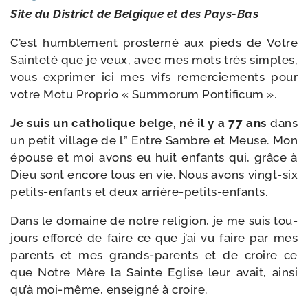
Site du District de Belgique et des Pays-Bas
C’est hum­ble­ment pros­ter­né aux pieds de Votre
Sainteté que je veux, avec mes mots très simples,
vous expri­mer ici mes vifs remer­cie­ments pour
votre Motu Proprio « Summorum Pontificum ».
Je suis un catho­lique belge, né il y a 77 ans
dans
un petit vil­lage de l” Entre Sambre et Meuse. Mon
épouse et moi avons eu huit enfants qui, grâce à
Dieu sont encore tous en vie. Nous avons vingt-​six
petits-​enfants et deux arrière-petits-enfants.
Dans le domaine de notre reli­gion, je me suis tou­
jours effor­cé de faire ce que j’ai vu faire par mes
parents et mes grands-​parents et de croire ce
que Notre Mère la Sainte Eglise leur avait, ain­si
qu’à moi-​même, ensei­gné à croire.