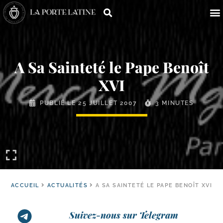
A Sa Sainteté le Pape Benoît
XVI
PUBLIÉ LE
25 JUILLET 2007
3 MINUTES
ACCUEIL
ACTUALITÉS
A SA SAINTETÉ LE PAPE BENOÎT XVI
Suivez-nous sur Telegram