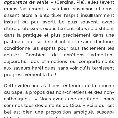
appa­rence de véri­té
» (Cardinal Pie), elles lèvent
moins faci­le­ment la salu­taire sus­pi­cion et réus­
sissent alors à entor­tiller l’es­prit insuf­fi­sam­ment
ins­truit ou peu aver­ti. Le plus sou­vent, avant
d’être pro­fes­sées expli­ci­te­ment, elles se dis­til­lent
dans la pra­tique et plus pré­ci­sé­ment dans une
pas­to­rale qui, se déta­chant de la saine doc­trine,
condi­tionne les esprits pour plus faci­le­ment les
abu­ser. Combien de chré­tiens admettent
aujourd’­hui des affir­ma­tions ou com­por­te­ments
aux saveurs héré­tiques, sans voir qu’ils ter­nissent
pro­gres­si­ve­ment la foi !
Cette vidéo nous fait ain­si entendre de la bouche
du pape, à pro­pos des non-​chrétiens et des non-​
catholiques : « Nous avons une cer­ti­tude : nous
sommes tous des enfants de Dieu. » Voilà qui est
bel est bien une pro­po­si­tion ambi­guë, sus­cep­