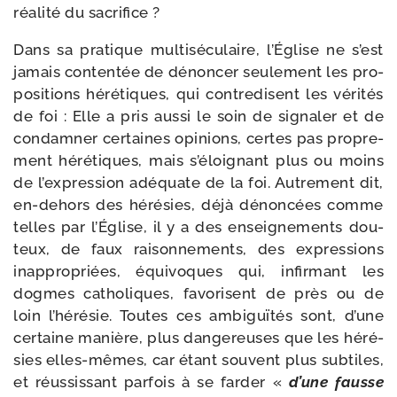
réa­li­té du sacrifice ?
Dans sa pra­tique mul­ti­sé­cu­laire, l’Église ne s’est
jamais conten­tée de dénon­cer seule­ment les pro­
po­si­tions héré­tiques, qui contre­disent les véri­tés
de foi : Elle a pris aus­si le soin de signa­ler et de
condam­ner cer­taines opi­nions, certes pas pro­pre­
ment héré­tiques, mais s’é­loi­gnant plus ou moins
de l’ex­pres­sion adé­quate de la foi. Autrement dit,
en-​dehors des héré­sies, déjà dénon­cées comme
telles par l’Église, il y a des ensei­gne­ments dou­
teux, de faux rai­son­ne­ments, des expres­sions
inap­pro­priées, équi­voques qui, infir­mant les
dogmes catho­liques, favo­risent de près ou de
loin l’hé­ré­sie. Toutes ces ambi­guï­tés sont, d’une
cer­taine manière, plus dan­ge­reuses que les héré­
sies elles-​mêmes, car étant sou­vent plus sub­tiles,
et réus­sis­sant par­fois à se far­der «
d’une fausse