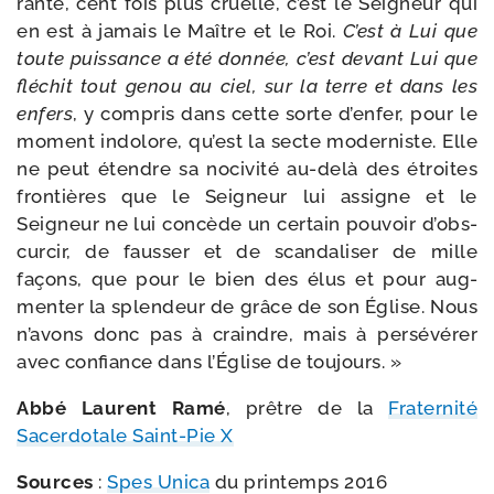
rante, cent fois plus cruelle, c’est le Seigneur qui
en est à jamais le Maître et le Roi.
C’est à Lui que
toute puis­sance a été don­née, c’est devant Lui que
flé­chit tout genou au ciel, sur la terre et dans les
enfers
, y com­pris dans cette sorte d’en­fer, pour le
moment indo­lore, qu’est la secte moder­niste. Elle
ne peut étendre sa noci­vi­té au-​delà des étroites
fron­tières que le Seigneur lui assigne et le
Seigneur ne lui concède un cer­tain pou­voir d’obs­
cur­cir, de faus­ser et de scan­da­li­ser de mille
façons, que pour le bien des élus et pour aug­
men­ter la splen­deur de grâce de son Église. Nous
n’a­vons donc pas à craindre, mais à per­sé­vé­rer
avec confiance dans l’Église de toujours. »
Abbé Laurent Ramé
, prêtre de la
Fraternité
Sacerdotale Saint-​Pie X
Sources
:
Spes Unica
du prin­temps 2016