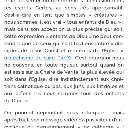
tible de semer ou d’en­tre­te­nir la confu­sion dans
les esprits. Certes, au sens très approxi­ma­tif,
c’est-​à-​dire en tant que simples « créa­tures »,
nous sommes, il est vrai « tous enfants de Dieu » ;
mais dans son accep­tion la plus pré­cise qui soit,
cette expres­sion « enfants de Dieu » ne peut s’en­
tendre que de ceux qui sont tout ensemble « dis­
ciples de Jésus-​Christ et membres de l’Église »
(
caté­chisme de saint Pie X
). C’est pour­quoi nous
ne pou­vons, en toute rigueur, sur­tout quand on
est assis sur la Chaire de Vérité, la plus éle­vée qui
soit dans l’Église, dire indis­tinc­te­ment aux chré­
tiens catho­lique ou pas, aux juifs, aux infi­dèles et
aux païens : « nous sommes tous des enfants
de Dieu. »
On pour­rait cepen­dant nous rétor­quer : mais
après tout, son mes­sage vidéo n’a pas valeur d’en­
cy­clique ou d’en­sei­gne­ment « ex cathe­dra » !