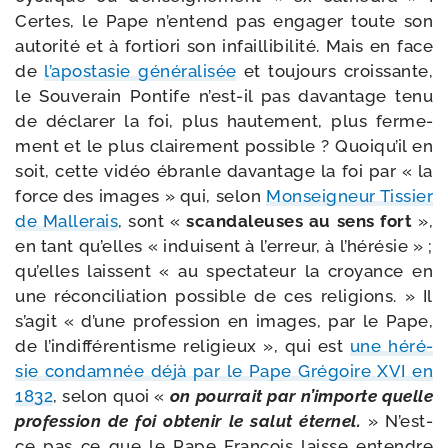
Certes, le Pape n’en­tend pas enga­ger toute son
auto­ri­té et à for­tio­ri son infailli­bi­li­té. Mais en face
de
l’a­po­sta­sie géné­ra­li­sée
et tou­jours crois­sante,
le Souverain Pontife n’est-​il pas davan­tage tenu
de décla­rer la foi, plus hau­te­ment, plus fer­me­
ment et le plus clai­re­ment pos­sible ? Quoiqu’il en
soit, cette vidéo ébranle davan­tage la foi par « la
force des images » qui, selon
Monseigneur Tissier
de Mallerais
, sont «
scan­da­leuses au sens fort
»,
en tant qu’elles « induisent à l’er­reur, à l’hé­ré­sie » ;
qu’elles laissent « au spec­ta­teur la croyance en
une récon­ci­lia­tion pos­sible de ces reli­gions. » Il
s’a­git « d’une pro­fes­sion en images, par le Pape,
de l’in­dif­fé­ren­tisme reli­gieux », qui est
une héré­
sie condam­née déjà par le Pape Grégoire XVI en
1832
, selon quoi «
on pour­rait par n’im­porte quelle
pro­fes­sion de foi obte­nir le salut éter­nel.
» N’est-​
ce pas ce que le Pape François laisse entendre