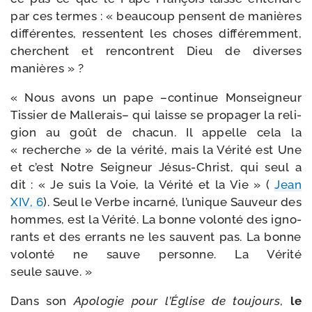
par ces termes : « beau­coup pensent de manières
dif­fé­rentes, res­sentent les choses dif­fé­rem­ment,
cherchent et ren­contrent Dieu de diverses
manières » ?
« Nous avons un pape –conti­nue Monseigneur
Tissier de Mallerais– qui laisse se pro­pa­ger la reli­
gion au goût de cha­cun. Il appelle cela la
« recherche » de la véri­té, mais la Vérité est Une
et c’est Notre Seigneur Jésus-​Christ, qui seul a
dit : « Je suis la Voie, la Vérité et la Vie » (
Jean
XIV, 6
). Seul le Verbe incar­né, l’u­nique Sauveur des
hommes, est la Vérité. La bonne volon­té des igno­
rants et des errants ne les sauvent pas. La bonne
volon­té ne sauve per­sonne. La Vérité
seule sauve. »
Dans son
Apologie pour l’Église de tou­jours
,
le