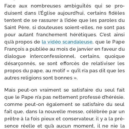
Face aux nom­breuses ambi­guï­tés qui se pro­
duisent dans l’Église aujourd’­hui, cer­tains fidèles
tentent de se ras­su­rer à l’i­dée que les paroles du
Saint Père, si dou­teuses soient-​elles, ne sont pas
pour autant fran­che­ment héré­tiques. C’est ain­si
qu’à pro­pos de
la vidéo scan­da­leuse
, que le Pape
François a publiée au mois de jan­vier en faveur du
dia­logue inter­con­fes­sion­nel, cer­tains, quoique
désar­çon­nés, se sont effor­cés de rela­ti­vi­ser les
pro­pos du pape, au motif « qu’il n’a pas dit que les
autres reli­gions sont bonnes ».
Mais peut-​on vrai­ment se satis­faire du seul fait
que le Pape n’a pas net­te­ment pro­fes­sé d’hé­ré­sie,
comme peut-​on éga­le­ment se satis­faire du seul
fait que, dans la nou­velle messe, célé­brée par un
prêtre à la fois pieux et conser­va­teur, il y a la pré­
sence réelle et qu’à aucun moment, il ne nie la