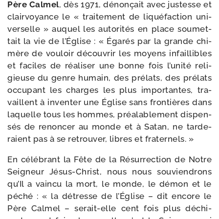
Père Calmel
, dès 1971, dénon­çait avec jus­tesse et
clair­voyance le « trai­te­ment de liqué­fac­tion uni­
ver­selle » auquel les auto­ri­tés en place sou­met­
tait la vie de l’Église : « Égarés par la grande chi­
mère de vou­loir décou­vrir les moyens infaillibles
et faciles de réa­li­ser une bonne fois l’u­ni­té reli­
gieuse du genre humain, des pré­lats, des pré­lats
occu­pant les charges les plus impor­tantes, tra­
vaillent à inven­ter une Église sans fron­tières dans
laquelle tous les hommes, préa­la­ble­ment dis­pen­
sés de renon­cer au monde et à Satan, ne tar­de­
raient pas à se retrou­ver, libres et fraternels. »
En célé­brant la Fête de la Résurrection de Notre
Seigneur Jésus-​Christ, nous nous sou­vien­drons
qu’Il a vain­cu la mort, le monde, le démon et le
péché : « la détresse de l’Église – dit encore le
Père Calmel – serait-​elle cent fois plus déchi­