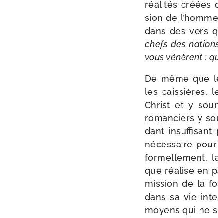
réa­li­tés créées
sion de l’homme 
dans des vers qu
chefs des nations
vous vénèrent ; qu
De même que le r
les cais­sières,
Christ et y sou
roman­ciers y so
dant insuf­fi­sa
néces­saire pour c
for­mel­le­ment, l
que réa­lise en pa
mis­sion de la f
dans sa vie intel
moyens qui ne son