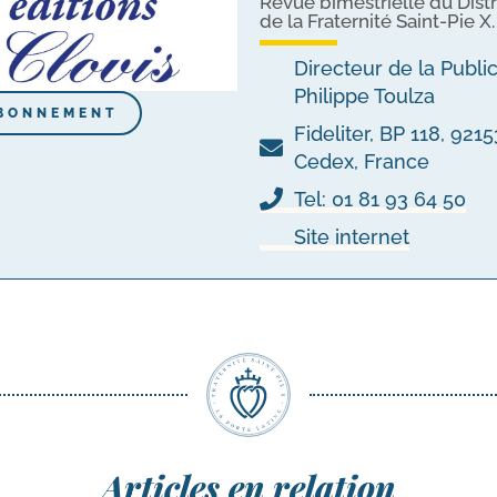
Revue bimestrielle du Distr
de la Fraternité Saint-Pie X.
Directeur de la Publi
Philippe Toulza
BONNEMENT
Fideliter, BP 118, 92
Cedex, France
Tel: 01 81 93 64 50
Site internet
Articles en relation