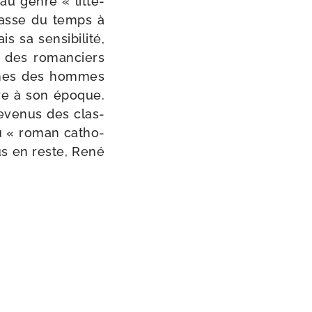
au genre « lit­té­
 passe du temps à
sa sen­si­bi­li­té,
ait des roman­ciers
s âmes des hommes
bre à son époque.
eve­nus des clas­
 du « roman catho­
lus en reste, René