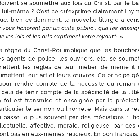
 doivent se sou­mettre aux lois du Christ, par le bi
lui-​même ? C’est ce qu’exprime clai­re­ment l’hym
e, bien évi­dem­ment, la nou­velle litur­gie a cen­
 vous honorent par un culte public ; que les ensei­g
e les lois et les arts expriment votre royau­té.
»
ègne du Christ-​Roi implique que les bou­chers,
 les agents de police, les ouvriers, etc. se sou­me
­mettent les règles de leur métier, de même il
u­mettent leur art et leurs œuvres. Ce prin­cipe gé
nt pour rendre compte de la néces­si­té du roman ca
ela de tenir compte de la spé­ci­fi­ci­té de la lit­té
a foi est trans­mise et ensei­gnée par la pré­di­ca­ti
r­ti­cu­lier le ser­mon ou l’homélie. Mais dans la réa­
oi passe le plus sou­vent par des média­tions : l’
­lec­tuelle, affec­tive, morale, reli­gieuse, par d
t pas en eux-​mêmes reli­gieux. En bon fran­çais, 