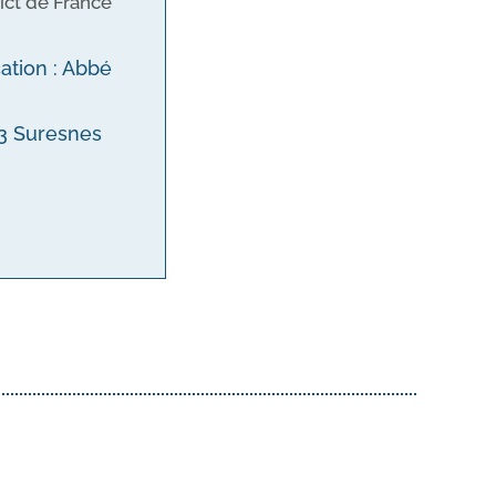
ict de France
cation : Abbé
153 Suresnes