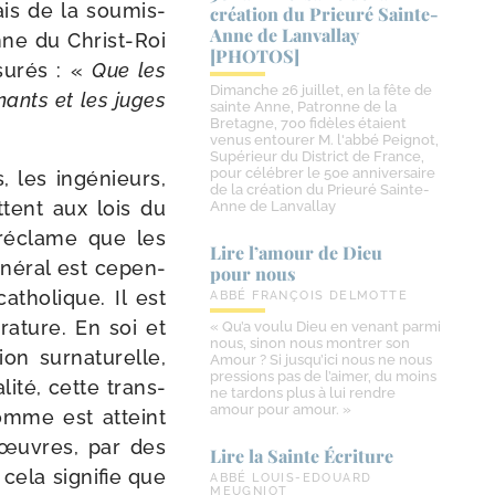
ais de la sou­mis­
création du Prieuré Sainte-​
Anne de Lanvallay
ne du Christ-​Roi
[PHOTOS]
su­rés : «
Que les
Dimanche 26 juillet, en la fête de
nants et les juges
sainte Anne, Patronne de la
Bretagne, 700 fidèles étaient
venus entourer M. l'abbé Peignot,
Supérieur du District de France,
pour célébrer le 50e anniversaire
 les ingé­nieurs,
de la création du Prieuré Sainte-
ttent aux lois du
Anne de Lanvallay
 réclame que les
Lire l’amour de Dieu
né­ral est cepen­
pour nous
tho­lique. Il est
ABBÉ FRANÇOIS DELMOTTE
­ra­ture. En soi et
« Qu’a voulu Dieu en venant parmi
nous, sinon nous montrer son
on sur­na­tu­relle,
Amour ? Si jusqu’ici nous ne nous
pressions pas de l’aimer, du moins
li­té, cette trans­
ne tardons plus à lui rendre
amour pour amour. »
homme est atteint
es œuvres, par des
Lire la Sainte Écriture
cela signi­fie que
ABBÉ LOUIS-EDOUARD
MEUGNIOT