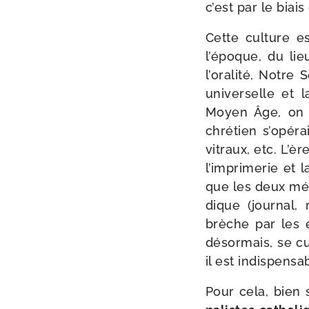
c’est par le biai
Cette culture est
l’époque, du lie
l’oralité, Notre 
uni­ver­selle et 
Moyen Âge, on y 
chré­tien s’opéra
vitraux, etc. L’
l’imprimerie et l
que les deux média
dique (jour­nal,
brèche par les é
désor­mais, se cu
il est indis­pen­
Pour cela, bien 