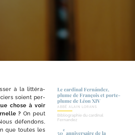
er à la lit­té­ra­
Le cardinal Fernández,
plume de François et porte-​
­ciers soient per­
plume de Léon XIV
que chose à voir
ABBÉ ALAIN LORANS
­nelle ?
On peut
Bibliographie du cardinal
Fernandez
 Nous défen­dons,
non que toutes les
e
50
anniversaire de la