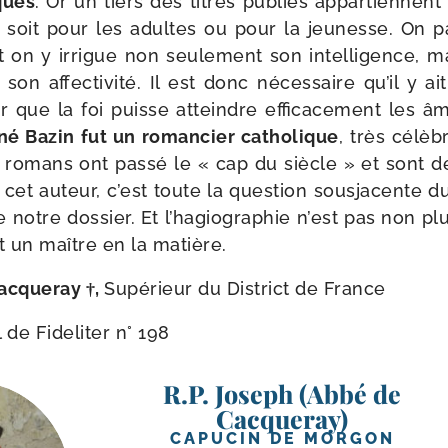
iques
. Or un tiers des titres publiés appar­tiennent 
e soit pour les adultes ou pour la jeu­nesse. On
on y irrigue non seule­ment son intel­li­gence, mais 
, son affec­ti­vi­té. Il est donc néces­saire qu’il y 
ur que la foi puisse atteindre effi­ca­ce­ment le
é Bazin fut un roman­cier catho­lique
, très célè
 romans ont pas­sé le « cap du siècle » et sont d
s cet auteur, c’est toute la ques­tion sous­ja­cente
 notre dos­sier. Et l’hagiographie n’est pas non p
t un maître en la matière.
acqueray †,
Supérieur du District de France
l de Fideliter n° 198
R.P. Joseph (Abbé de
Cacqueray)
CAPUCIN DE MORGON