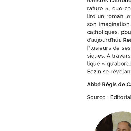
na­listes catho­l
ra­ture », que c
lire un roman, et 
son ima­gi­na­tion
catho­liques, po
d’aujourd’hui.
Ren
Plusieurs de ses
siques. À tra­ver
lique » qu’aborde
Bazin se révé­lan
Abbé Régis de C
Source : Editoria