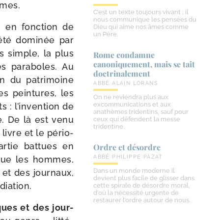
mmes.
C’est un texte toujours vivant ; il
nous communique les pensées du
si en fonc­tion de
Dieu qui aime nos âmes comme
un Père.
é­té domi­née par
us simple, la plus
Rome condamne
canoniquement, mais se tait
les para­boles. Au
doctrinalement
on du patri­moine
ABBÉ ALAIN LORANS
es pein­tures, les
On ne reviendra plus aux
excommunications et aux
 : l’invention de
anathèmes tridentins, sauf pour
le. De là est venu
ceux qui défendent la messe
tridentine.
 livre et le pério­
r­tie bat­tues en
Ordre et désordre
ABBÉ PHILIPPE PAZAT
e que les hommes,
Dans un monde moderne il
 et des jour­naux,
devient plus facile de glisser dans
diation.
cette spirale de désordre moral,
d’où la nécessité urgente de
restaurer l’ordre autour de nous.
iques et des jour­