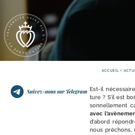
ACCUEIL
ACTU
Est-​il néces­sai
Suivez-nous sur Telegram
ture ? S’il est b
son­nel­le­ment c
avec l’avènement
d’abord répondre
nous prê­chons, n