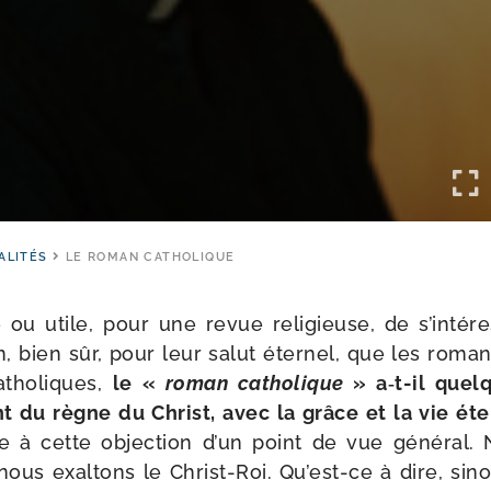
ALITÉS
LE ROMAN CATHOLIQUE
re ou utile, pour une revue reli­gieuse, de s’intéress
on, bien sûr, pour leur salut éter­nel, que les roman
atho­liques,
le «
roman catho­lique
» a‑t-​il quel
 du règne du Christ, avec la grâce et la vie éter
 à cette objec­tion d’un point de vue géné­ral.
ous exal­tons le Christ-​Roi. Qu’est-ce à dire, si