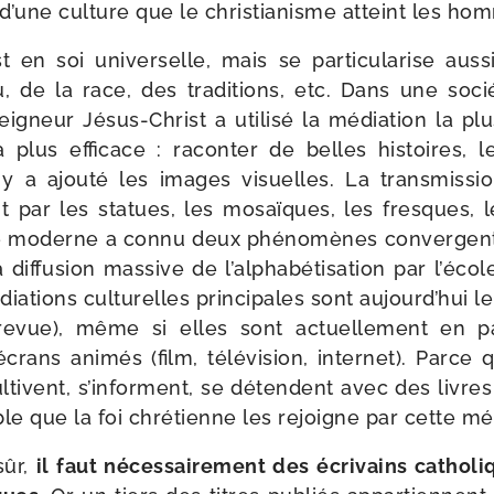
s d’une culture que le chris­tia­nisme atteint les ho
 en soi uni­ver­selle, mais se par­ti­cu­la­rise aus­
u, de la race, des tra­di­tions, etc. Dans une soci
Seigneur Jésus-​Christ a uti­li­sé la média­tion la pl
la plus effi­cace : racon­ter de belles his­toires, 
a ajou­té les images visuelles. La trans­mis­si
it par les sta­tues, les mosaïques, les fresques, l
ère moderne a connu deux phé­no­mènes conver­gents
a dif­fu­sion mas­sive de l’alphabétisation par l’éco
­tions cultu­relles prin­ci­pales sont aujourd’hui le
 revue), même si elles sont actuel­le­ment en pa
crans ani­més (film, télé­vi­sion, inter­net). Parc
ltivent, s’informent, se détendent avec des livres
sable que la foi chré­tienne les rejoigne par cette mé
sûr,
il faut néces­sai­re­ment des écri­vains catho­l