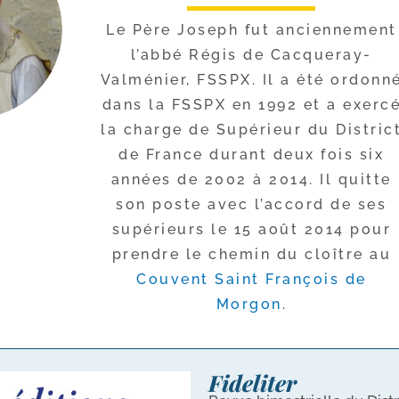
Le Père Joseph fut ancien­ne­ment
l’ab­bé Régis de Cacqueray-​
Valménier, FSSPX. Il a été ordon­n
dans la FSSPX en 1992 et a exer­c
la charge de Supérieur du Distric
de France durant deux fois six
années de 2002 à 2014. Il quitte
son poste avec l’ac­cord de ses
supé­rieurs le 15 août 2014 pour
prendre le che­min du cloître au
Couvent Saint François de
Morgon
.
Fideliter