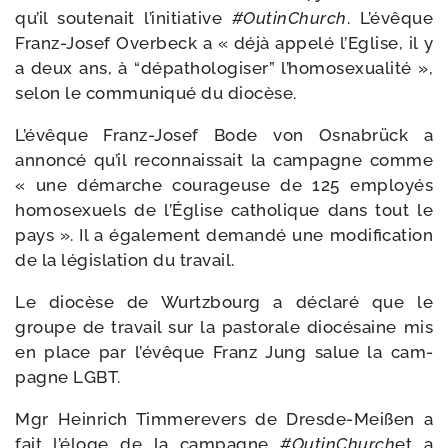
qu’il sou­te­nait l’initiative
#OutinChurch
. L’évêque
Franz-​Josef Overbeck a « déjà appe­lé l’Eglise, il y
a deux ans, à “dépa­tho­lo­gi­ser” l’homosexualité »,
selon le com­mu­ni­qué du diocèse.
L’évêque Franz-​Josef Bode von Osnabrück a
annon­cé qu’il recon­nais­sait la cam­pagne comme
« une démarche cou­ra­geuse de 125 employés
homo­sexuels de l’Église catho­lique dans tout le
pays ». Il a éga­le­ment deman­dé une modi­fi­ca­tion
de la légis­la­tion du travail.
Le dio­cèse de Wurtzbourg a décla­ré que le
groupe de tra­vail sur la pas­to­rale dio­cé­saine mis
en place par l’évêque Franz Jung salue la cam­
pagne LGBT.
Mgr Heinrich Timmerevers de Dresde-​Meißen a
fait l’éloge de la cam­pagne
#OutinChurch
et a