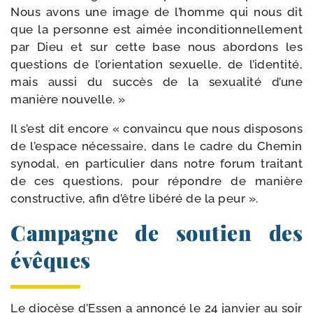
Nous avons une image de l’homme qui nous dit
que la per­sonne est aimée incon­di­tion­nel­le­ment
par Dieu et sur cette base nous abor­dons les
ques­tions de l’orientation sexuelle, de l’identité,
mais aus­si du suc­cès de la sexua­li­té d’une
manière nouvelle. »
Il s’est dit encore « convain­cu que nous dis­po­sons
de l’espace néces­saire, dans le cadre du Chemin
syno­dal, en par­ti­cu­lier dans notre forum trai­tant
de ces ques­tions, pour répondre de manière
construc­tive, afin d’être libé­ré de la peur ».
Campagne de soutien des
évêques
Le dio­cèse d’Essen a annon­cé le 24 jan­vier au soir