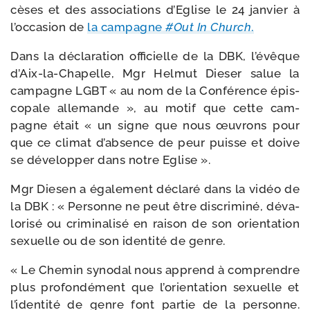
cèses et des asso­cia­tions d’Eglise le 24 jan­vier à
l’occasion de
la cam­pagne
#Out In Church
.
Dans la décla­ra­tion offi­cielle de la DBK, l’évêque
d’Aix-la-Chapelle, Mgr Helmut Dieser salue la
cam­pagne LGBT « au nom de la Conférence épis­
co­pale alle­mande », au motif que cette cam­
pagne était « un signe que nous œuvrons pour
que ce cli­mat d’absence de peur puisse et doive
se déve­lop­per dans notre Eglise ».
Mgr Diesen a éga­le­ment décla­ré dans la vidéo de
la DBK : « Personne ne peut être dis­cri­mi­né, déva­
lo­ri­sé ou cri­mi­na­li­sé en rai­son de son orien­ta­tion
sexuelle ou de son iden­ti­té de genre.
« Le Chemin syno­dal nous apprend à com­prendre
plus pro­fon­dé­ment que l’orientation sexuelle et
l’identité de genre font par­tie de la per­sonne.