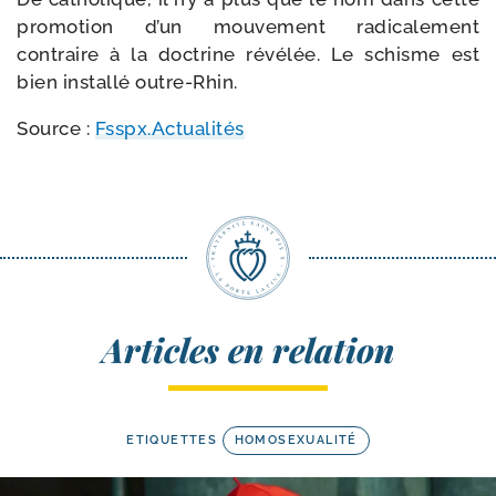
pro­mo­tion d’un mou­ve­ment radi­ca­le­ment
contraire à la doc­trine révé­lée. Le schisme est
bien ins­tal­lé outre-Rhin.
Source :
Fsspx.Actualités
Articles en relation
ETIQUETTES
HOMOSEXUALITÉ