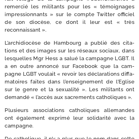
remer­cié les mili­tants pour les « témoi­gnages
impres­sion­nants » sur le compte Twitter offi­ciel
de son dio­cèse, ce dont il leur est « très
reconnaissant ».
L’archidiocèse de Hambourg a publié des cita­
tions et des images sur les réseaux sociaux, dans
les­quelles Mgr Hess a salué la cam­pagne LGBT. Il
a en outre annon­cé sur Facebook que la cam­
pagne LGBT vou­lait « revoir les décla­ra­tions dif­fa­
ma­toires faites dans l’enseignement de l’Eglise
sur le genre et la sexua­li­té ». Les mili­tants ont
deman­dé « l’accès aux sacre­ments catholiques ».
Plusieurs asso­cia­tions catho­liques alle­mandes
ont éga­le­ment expri­mé leur soli­da­ri­té avec la
campagne.
De catho­lique, il n’y a plus que le nom dans cette