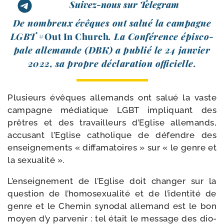
Suivez-nous sur Telegram
De nom­breux évêques ont salué la cam­pagne
LGBT
#Out In Church
. La Conférence épis­co­
pale alle­mande (DBK) a publié le 24 jan­vier
2022, sa propre décla­ra­tion officielle.
Plusieurs évêques alle­mands ont salué la vaste
cam­pagne média­tique LGBT impli­quant des
prêtres et des tra­vailleurs d’Eglise alle­mands,
accu­sant l’Eglise catho­lique de défendre des
ensei­gne­ments « dif­fa­ma­toires » sur « le genre et
la sexualité ».
L’enseignement de l’Eglise doit chan­ger sur la
ques­tion de l’homosexualité et de l’identité de
genre et le Chemin syno­dal alle­mand est le bon
moyen d’y par­ve­nir : tel était le mes­sage des dio­