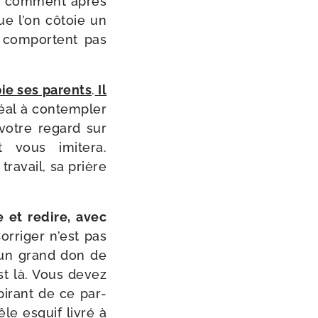
t com­ment après
 que l’on côtoie un
 com­portent pas
opie ses parents
.
Il
déal à contem­pler
votre regard sur
 vous imi­te­ra.
ra­vail, sa prière
e et redire, avec
orriger n’est pas
, un grand don de
est là. Vous devez
pi­rant de ce par­
le esquif livré à