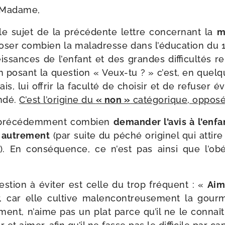
 Madame,
le sujet de la pré­cé­dente lettre concer­nant la
m
po­ser com­bien la mal­adresse dans l’é­du­ca­tion du 
s­sances de l’en­fant et des grandes dif­fi­cul­tés re
en posant la ques­tion « Veux-​tu ? » c’est, en qu
sais, lui offrir la facul­té de choi­sir et de refu­ser é
n­dé.
C’est l’o­ri­gine du
« non »
caté­go­rique, oppo­sé
ré­cé­dem­ment com­bien
deman­der l’a­vis à l’en­f
e autre­ment
(par suite du péché ori­gi­nel qui attire
). En consé­quence, ce n’est pas ain­si que l’o­bé
­tion à évi­ter est celle du trop fré­quent : «
Aim
r, car elle cultive mal­en­con­treu­se­ment la gour­
­ment, n’aime pas un plat parce qu’il ne le connaî