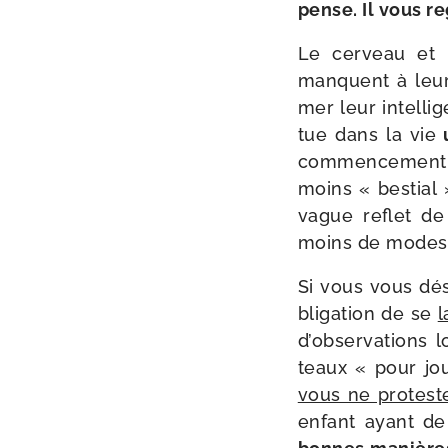
pense. Il vous r
Le cer­veau et l
manquent à leurs
mer leur intel­l
tue dans la vie
u
com­men­ce­ment
moins « bes­tial
vague reflet d
moins de modes­
Si vous vous dés­
bli­ga­tion de se
l
d’ob­ser­va­tion
teaux « pour jou
vous ne pro­tes­
enfant ayant de 