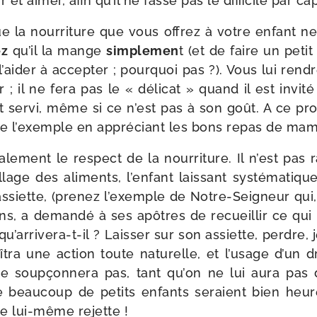
r et aimer, afin qu’il ne fasse pas le dif­fi­cile par ca
e la nour­ri­ture que vous offrez à votre enfant n
ez
qu’il la mange
sim­ple­men
t (et de faire un peti
’ai­der à accep­ter ; pour­quoi pas ?). Vous lui ren­
ir ; il ne fera pas le « déli­cat » quand il est invi­té 
t ser­vi, même si ce n’est pas à son goût. A ce pr
e l’exemple en appré­ciant les bons repas de mam
­le­ment le res­pect de la nour­ri­ture. Il n’est pas
llage des ali­ments, l’en­fant lais­sant sys­té­ma­ti­q
s­siette, (pre­nez l’exemple de Notre-​Seigneur qui, 
ains, a deman­dé à ses apôtres de recueillir ce qui re
qu’arrivera-​t-​il ? Laisser sur son assiette, perdre
­tra une action toute natu­relle, et l’u­sage d’un dr
 ne soup­çon­ne­ra pas, tant qu’on ne lui aura pas di
 beau­coup de petits enfants seraient bien heu­r
e lui-​même rejette !