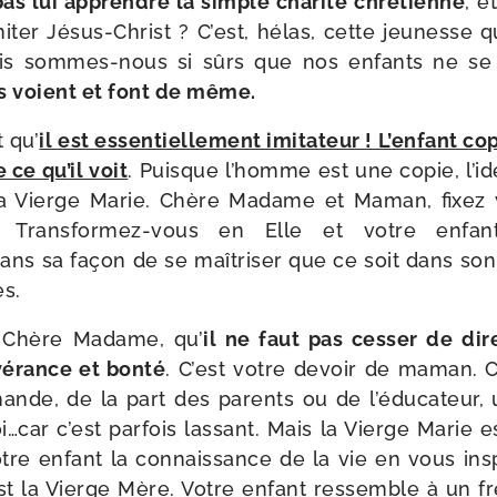
pas lui apprendre la simple cha­ri­té chré­tienne
, e
 imi­ter Jésus-​Christ ? C’est, hélas, cette jeu­nesse
ais sommes-​nous si sûrs que nos enfants ne se
ls voient et font de même.
t qu’
il est essen­tiel­le­ment imi­ta­teur ! L’enfant c
e ce qu’il voit
. Puisque l’homme est une copie, l’i­
t la Vierge Marie. Chère Madame et Maman, fixez 
a. Transformez-​vous en Elle et votre enfant
ns sa façon de se maî­tri­ser que ce soit dans son t
es.
, Chère Madame, qu’
il ne faut pas ces­ser de dir
vé­rance et bon­té
. C’est votre devoir de maman. C
mande, de la part des parents ou de l’é­du­ca­teur
soi…car c’est par­fois las­sant. Mais la Vierge Marie 
tre enfant la connais­sance de la vie en vous ins­
st la Vierge Mère. Votre enfant res­semble à un frê