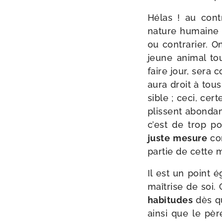
Hélas ! au contr
nature humaine de
ou contra­rier. O
jeune ani­mal to
faire jour, sera 
aura droit à tous
sible ; ceci, cer
plissent abon­dam
c’est de trop pou
juste mesure
co
par­tie de cette m
Il est un point é
maî­trise de soi
habi­tudes
dès qu
ain­si que le pè