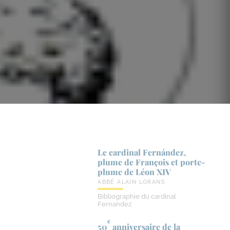
Le cardinal Fernández,
plume de François et porte-​
plume de Léon XIV
ABBÉ ALAIN LORANS
Bibliographie du cardinal
Fernandez
e
50
anniversaire de la