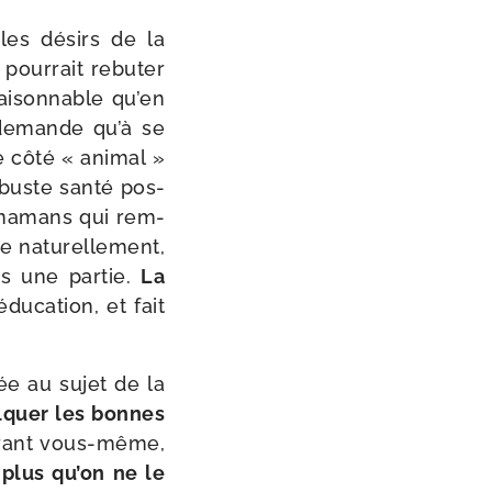
les dési­rs de la
pour­rait rebu­ter
ai­son­nable qu’en
 demande qu’à se
e côté « ani­mal »
obuste san­té pos­
es mamans qui rem­
 natu­rel­le­ment,
rs une par­tie.
La
u­ca­tion, et fait
iée au sujet de la
ul­quer les bonnes
trant vous-​même,
plus qu’on ne le