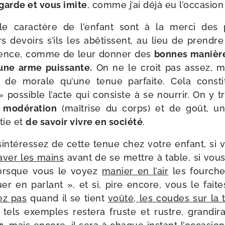
egarde et vous imite
, comme j’ai déjà eu l’oc­ca­sion 
e carac­tère de l’en­fant sont à la mer­ci des 
 devoirs s’ils les abê­tissent, au lieu de prendre
i­gence, comme de leur don­ner des
bonnes manièr
ne arme puis­sante.
On ne le croit pas assez, ma
 de morale qu’une tenue par­faite. Cela consti
 » pos­sible l’acte qui consiste à se nour­rir. On 
e
modé­ra­tion
(maî­trise du corps) et de goût, u
tie et
de savoir vivre en socié­té
.
in­té­res­sez de cette tenue chez votre enfant, si v
aver les mains
avant de se mettre à table, si vous 
s lorsque vous le voyez
manier en l’air
les four­ch
er en par­lant », et si, pire encore, vous le fait
tez pas
quand il se tient
voû­té, les coudes sur la 
tels exemples res­te­ra fruste et rustre, gran­di