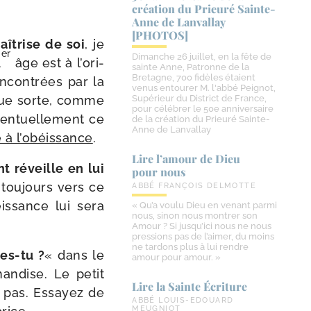
création du Prieuré Sainte-​
Anne de Lanvallay
[PHOTOS]
aî­trise de soi
, je
er
Dimanche 26 juillet, en la fête de
1
âge est à l’o­ri­
sainte Anne, Patronne de la
Bretagne, 700 fidèles étaient
n­con­trées par la
venus entourer M. l'abbé Peignot,
elque sorte, comme
Supérieur du District de France,
pour célébrer le 50e anniversaire
ven­tuel­le­ment ce
de la création du Prieuré Sainte-
Anne de Lanvallay
 à l’o­béis­sance
.
Lire l’amour de Dieu
ant réveille en lui
pour nous
 tou­jours vers ce
ABBÉ FRANÇOIS DELMOTTE
is­sance lui sera
« Qu’a voulu Dieu en venant parmi
nous, sinon nous montrer son
Amour ? Si jusqu’ici nous ne nous
pressions pas de l’aimer, du moins
ne tardons plus à lui rendre
es-​tu ?
« dans le
amour pour amour. »
man­dise. Le petit
Lire la Sainte Écriture
t pas. Essayez de
ABBÉ LOUIS-EDOUARD
MEUGNIOT