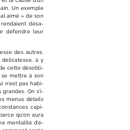
n et la cause d’un
­chain. Un exemple
 mal aimé » de son
 ren­daient désa­
ur défendre leur
tesse des autres.
déli­ca­tesse, à y
 de cette déso­bli­
de se mettre à son
ui n’est pas habi­
 grandes. On s’i­
les menus détails
­cons­tances capi­
, parce qu’on aura
e men­ta­li­té d’é­