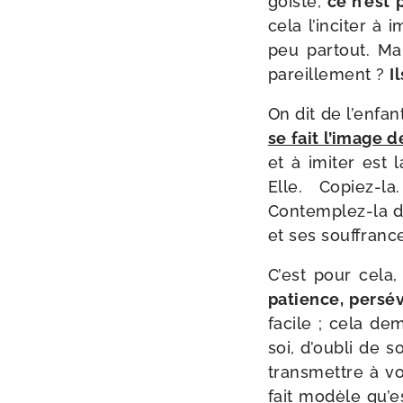
goïste,
ce n’est 
cela l’in­ci­ter à
peu par­tout. M
pareille­ment ?
I
On dit de l’en­fan
se fait l’i­mage d
et à imi­ter es
Elle. Copiez-​l
Contemplez-​la da
et ses souffranc
C’est pour cela
patience, per­sé­
facile ; cela de
soi, d’ou­bli de 
trans­mettre à vo
fait modèle qu’e