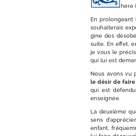
hère
En pro­lon­geant 
sou­hai­te­rais ex
gine des déso­béi
suite. En effet, 
je vous le pré­ci­
qui lui est dema
Nous avons vu p
le désir de fair
qui est défen­du
enseignée.
La deuxième ques
sens d’ap­pré­cie
enfant, fré­quem