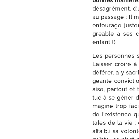
bonnes manière
désa­gré­ment, d’
au pas­sage : Il 
entou­rage jus­t
gréable à ses c
enfant !).
Les per­sonnes s
Laisser croire à 
défé­rer, à y sacr
geante convic­tio
aise, par­tout et
tué à se gêner d
ma­gine trop fac
de l’exis­tence q
tales de la vie :
affai­bli sa volon