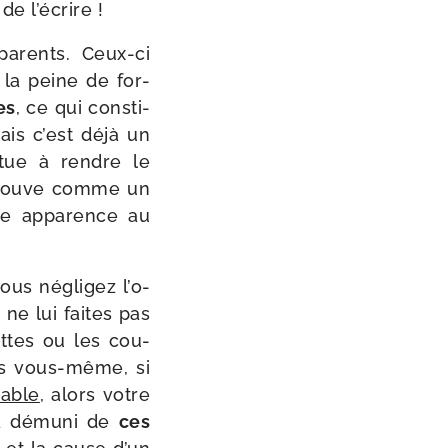
de l’écrire !
parents. Ceux-​ci
 la peine de for­
es
, ce qui consti­
is c’est déjà un
­tue à rendre le
y trouve comme un
ne appa­rence au
ous négli­gez l’o­
ne lui faites pas
ettes ou les cou­
es vous-​même, si
table
, alors votre
­ra dému­ni de
ces