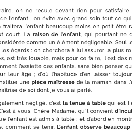
aire, on ne recule devant rien pour satis­faire 
 l’en­fant ; on évite avec grand soin tout ce qui 
n trai­te­ra l’en­fant beau­coup moins en petit être r
ut court. La
rai­son de l’en­fant
, qui pour­tant ne
consi­dé­rée comme un élé­ment négli­geable. Seul l
 les égards : on cher­che­ra à lui assu­rer la plus r
tes, est très louable, mais pour ce faire, il est d
­ment l’as­siette des enfants, sans bien pen­ser que
r leur âge ; d’où l’ha­bi­tude d’en lais­ser tou­jou
nsti­tue une
pièce maî­tresse
de la maman dans l’é­d
aî­trise de soi dont je vous ai parlé.
ga­le­ment négli­gé, c’est
la tenue à table
qui est l
. C’est à vous, Chère Madame, qu’il convient
d’in­c
e l’en­fant est admis à table ; et d’a­bord en mon­
re, com­ment se tenir.
L’enfant observe beau­coup