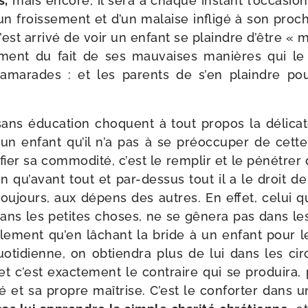
s,
mais encore, il sera à chaque ins­tant l’oc­ca­sio
un frois­se­ment et d’un malaise infli­gé à son pro
m’est arri­vé de voir un enfant se plaindre d’être «
e­ment du fait de ses mau­vaises manières qui le
ama­rades : et les parents de s’en plaindre po
ans édu­ca­tion choquent à tout pro­pos la déli­ca­
un enfant qu’il n’a pas à se pré­oc­cu­per de cette 
i­fier sa com­mo­di­té, c’est le rem­plir et le péné­trer
n qu’a­vant tout et par-​dessus tout il a le droit 
 tou­jours, aux dépens des autres. En effet, celui q
ans les petites choses, ne se gêne­ra pas dans les
i­le­ment qu’en lâchant la bride à un enfant pour 
uo­ti­dienne, on obtien­dra plus de lui dans les cir
 et c’est exac­te­ment le contraire qui se pro­dui­ra
­té et sa propre maî­trise. C’est le confor­ter dans un