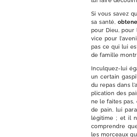
lui faire décou­vri
Si vous savez qu
sa san­té,
obte­n
pour Dieu, pour l
vice pour l’a­ve­n
pas ce qui lui es
de famille montr
Inculquez-​lui éga
un cer­tain gas­pi
du repas dans l’a
pli­ca­tion des p
ne le faites pas, 
de pain, lui paraî
légi­time ; et il
com­prendre que
les mor­ceaux qu