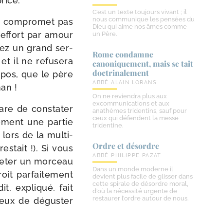
price.
C’est un texte toujours vivant ; il
nous communique les pensées du
e com­pro­met pas
Dieu qui aime nos âmes comme
t effort par amour
un Père.
drez un grand ser­
Rome condamne
et il ne refu­se­ra
canoniquement, mais se tait
doctrinalement
o­pos, que le père
ABBÉ ALAIN LORANS
an !
On ne reviendra plus aux
excommunications et aux
 rare de consta­ter
anathèmes tridentins, sauf pour
ceux qui défendent la messe
ue­ment une par­tie
tridentine.
lors de la mul­ti­
Ordre et désordre
s­tait !). Si vous
ABBÉ PHILIPPE PAZAT
, jeter un mor­ceau
Dans un monde moderne il
oit par­fai­te­ment
devient plus facile de glisser dans
cette spirale de désordre moral,
t, expli­qué, fait
d’où la nécessité urgente de
restaurer l’ordre autour de nous.
eux de dégus­ter