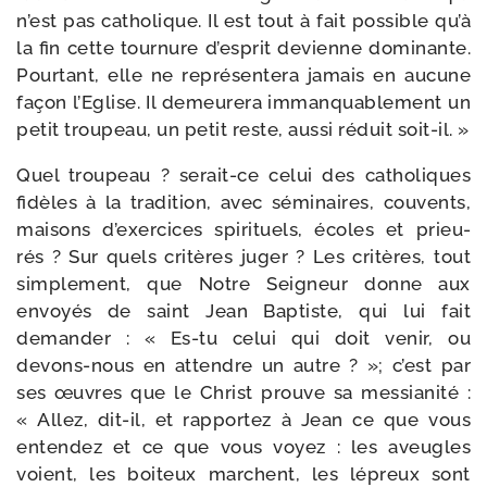
n’est pas catho­lique. Il est tout à fait pos­sible qu’à
la fin cette tour­nure d’es­prit devienne domi­nante.
Pourtant, elle ne repré­sen­te­ra jamais en aucune
façon l’Eglise. Il demeu­re­ra imman­qua­ble­ment un
petit trou­peau, un petit reste, aus­si réduit soit-il. »
Quel trou­peau ? serait-​ce celui des catho­liques
fidèles à la tra­di­tion, avec sémi­naires, cou­vents,
mai­sons d’exer­cices spi­ri­tuels, écoles et prieu­
rés ? Sur quels cri­tères juger ? Les cri­tères, tout
sim­ple­ment, que Notre Seigneur donne aux
envoyés de saint Jean Baptiste, qui lui fait
deman­der : « Es-​tu celui qui doit venir, ou
devons-​nous en attendre un autre ? »; c’est par
ses œuvres que le Christ prouve sa mes­sia­ni­té :
« Allez, dit-​il, et rap­por­tez à Jean ce que vous
enten­dez et ce que vous voyez : les aveugles
voient, les boi­teux marchent, les lépreux sont