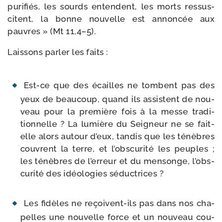
puri­fiés, les sourds entendent, les morts res­sus­
citent, la bonne nou­velle est annon­cée aux
pauvres » (Mt 11,4–5).
Laissons par­ler les faits :
Est-​ce que des écailles ne tombent pas des
yeux de beau­coup, quand ils assistent de nou­
veau pour la pre­mière fois à la messe tra­di­
tion­nelle ? La lumière du Seigneur ne se fait-​
elle alors autour d’eux, tan­dis que les ténèbres
couvrent la terre, et l’obs­cu­ri­té les peuples ;
les ténèbres de l’er­reur et du men­songe, l’obs­
cu­ri­té des idéo­lo­gies séduc­trices ?
Les fidèles ne reçoivent-​ils pas dans nos cha­
pelles une nou­velle force et un nou­veau cou­