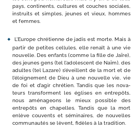
pays, conti­nents, cultures et couches sociales,
ins­truits et simples, jeunes et vieux, hommes
et femmes.
L’Europe chré­tienne de jadis est morte. Mais à
par­tir de petites cel­lules, elle renaît à une vie
nou­velle. Des enfants (comme la fille de Jaïre),
des jeunes gens (tel l’a­do­les­cent de Naïm), des
adultes (tel Lazare) s’é­veillent de la mort et de
l’é­loi­gne­ment de Dieu à une nou­velle vie, vie
de foi et d’a­gir chré­tien. Tandis que les nova­
teurs trans­forment les églises en entre­pôts,
nous amé­na­geons le mieux pos­sible des
entre­pôts en cha­pelles. Tandis que la mort
enlève cou­vents et sémi­naires, de nou­velles
com­mu­nau­tés se lèvent, fidèles à la tra­di­tion.