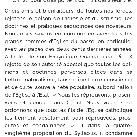
Christ, pour qu’ils portent du fruit dans leur vie.
Chers amis et bien­fai­teurs, de toutes nos forces,
reje­tons le poi­son de l’hé­ré­sie et du schisme, les
doc­trines et pra­tiques séduc­trices des nova­teurs.
Nous nous savons en com­mu­nion avec tous les
grands hommes d’Eglise du pas­sé, en par­ti­cu­lier
avec les papes des deux cents der­nières années.
A la fin de son Encyclique Quanta cura, Pie IX
rejette de son auto­ri­té apos­to­lique toutes les opi­
nions et doc­trines per­verses citées dans sa
Lettre : natu­ra­lisme, fausse liber­té de conscience
et de culte, sou­ve­rai­ne­té popu­laire, subor­di­na­tion
de l’Eglise à l’Etat : « Nous les réprou­vons, pros­cri­
vons et condam­nons (…) et Nous vou­lons et
ordon­nons que tous les fils de l’Eglise catho­lique
les tiennent abso­lu­ment pour réprou­vées, pros­
crites et condam­nées. » Et dans la quatre-​
vingtième pro­po­si­tion du Syllabus, il condamne