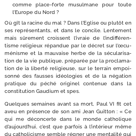
comme place-​forte musul­mane pour toute
l’Europe du Nord ?
Où gît la racine du mal ? Dans l’Eglise ou plu­tôt en
ses repré­sen­tants, et dans le concile. Lentement
mais sûre­ment croissent l’i­vraie de l’in­dif­fé­ren­
tisme reli­gieux répan­due par le décret sur l’œ­cu­
mé­nisme et la mau­vaise herbe de la sécu­la­ri­sa­
tion de la vie publique, pré­pa­rée par la pro­cla­ma­
tion de ia liber­té reli­gieuse, sur le ter­rain empoi­
son­né des fausses idéo­lo­gies et de la néga­tion
pra­tique du péché ori­gi­nel conte­nue dans la
consti­tu­tion Gaudium et spes.
Quelques semaines avant sa mort, Paul VI fit cet
aveu en pré­sence de son ami Jean Guitton : « Ce
qui me décon­certe dans le monde catho­lique
d’au­jourd’­hui, c’est que par­fois à l’in­té­rieur même
du catho­li­cisme semble régner une men­ta­li­té qui