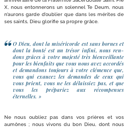
anni­ver­saire de la Fraternité Sacerdotale Saint Pie
X, nous enton­ne­rons un solen­nel Te Deum, nous
n’au­rons garde d’ou­blier que dans les mérites de
ses saints, Dieu glo­ri­fie sa propre grâce.
O Dieu, dont la misé­ri­corde est sans bornes et
dont la bon­té est un tré­sor infi­ni, nous ren­
dons grâces à votre majes­té très bien­veillante
pour les bien­faits que vous nous avez accor­dés
et deman­dons tou­jours à votre clé­mence que,
vous qui exau­cez les demandes de ceux qui
vous prient, vous ne les délais­siez pas, et que
vous les pré­pa­riez aux récom­penses
éternelles. »
Ne nous oubliez pas dans vos prières et vos
aumônes ; nous vivons du bon Dieu, dont nous