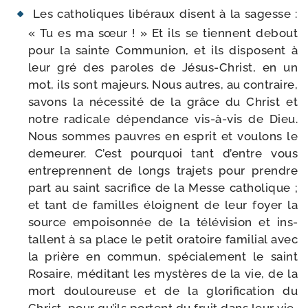
Les catho­liques libé­raux disent à la sagesse :
« Tu es ma sœur ! » Et ils se tiennent debout
pour la sainte Communion, et ils dis­posent à
leur gré des paroles de Jésus-​Christ, en un
mot, ils sont majeurs. Nous autres, au contraire,
savons la néces­si­té de la grâce du Christ et
notre radi­cale dépen­dance vis-​à-​vis de Dieu.
Nous sommes pauvres en esprit et vou­lons le
demeu­rer. C’est pour­quoi tant d’entre vous
entre­prennent de longs tra­jets pour prendre
part au saint sacri­fice de la Messe catho­lique ;
et tant de familles éloignent de leur foyer la
source empoi­son­née de la télé­vi­sion et ins­
tallent à sa place le petit ora­toire fami­lial avec
la prière en com­mun, spé­cia­le­ment le saint
Rosaire, médi­tant les mys­tères de la vie, de la
mort dou­lou­reuse et de la glo­ri­fi­ca­tion du