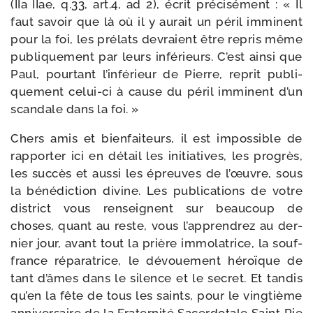
(IIa IIae, q.33, art.4, ad 2), écrit pré­ci­sé­ment : « Il
faut savoir que là où il y aurait un péril immi­nent
pour la foi, les pré­lats devraient être repris même
publi­que­ment par leurs infé­rieurs. C’est ain­si que
Paul, pour­tant l’in­fé­rieur de Pierre, reprit publi­
que­ment celui-​ci à cause du péril immi­nent d’un
scan­dale dans la foi. »
Chers amis et bien­fai­teurs, il est impos­sible de
rap­por­ter ici en détail les ini­tia­tives, les pro­grès,
les suc­cès et aus­si les épreuves de l’œuvre, sous
la béné­dic­tion divine. Les publi­ca­tions de votre
dis­trict vous ren­seignent sur beau­coup de
choses, quant au reste, vous l’ap­pren­drez au der­
nier jour, avant tout la prière immo­la­trice, la souf­
france répa­ra­trice, le dévoue­ment héroïque de
tant d’âmes dans le silence et le secret. Et tan­dis
qu’en la fête de tous les saints, pour le ving­tième