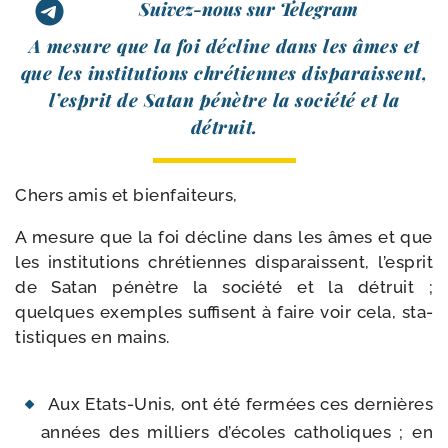
Suivez-nous sur Telegram
A mesure que la foi décline dans les âmes et
que les ins­ti­tu­tions chré­tiennes dis­pa­raissent,
l’es­prit de Satan pénètre la socié­té et la
détruit.
Chers amis et bienfaiteurs,
A mesure que la foi décline dans les âmes et que
les ins­ti­tu­tions chré­tiennes dis­pa­raissent, l’es­prit
de Satan pénètre la socié­té et la détruit ;
quelques exemples suf­fisent à faire voir cela, sta­
tis­tiques en mains.
Aux Etats-​Unis, ont été fer­mées ces der­nières
années des mil­liers d’é­coles catho­liques ; en