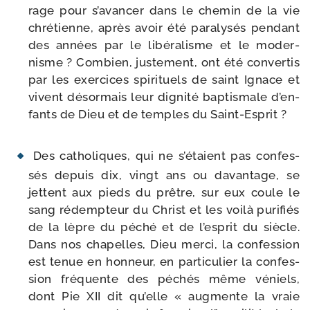
rage pour s’a­van­cer dans le che­min de la vie
chré­tienne, après avoir été para­ly­sés pen­dant
des années par le libé­ra­lisme et le moder­
nisme ? Combien, jus­te­ment, ont été conver­tis
par les exer­cices spi­ri­tuels de saint Ignace et
vivent désor­mais leur digni­té bap­tis­male d’en­
fants de Dieu et de temples du Saint-​Esprit ?
Des catho­liques, qui ne s’é­taient pas confes­
sés depuis dix, vingt ans ou davan­tage, se
jettent aux pieds du prêtre, sur eux coule le
sang rédemp­teur du Christ et les voi­là puri­fiés
de la lèpre du péché et de l’es­prit du siècle.
Dans nos cha­pelles, Dieu mer­ci, la confes­sion
est tenue en hon­neur, en par­ti­cu­lier la confes­
sion fré­quente des péchés même véniels,
dont Pie XII dit qu’elle « aug­mente la vraie