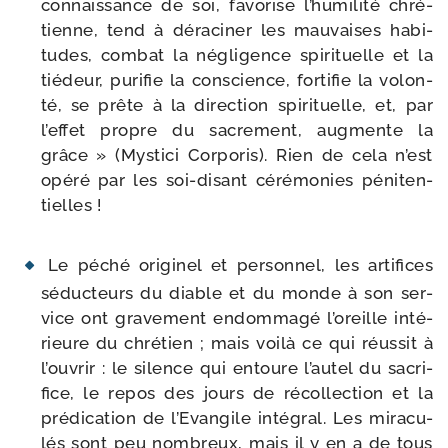
connais­sance de soi, favo­rise l’hu­mi­li­té chré­
tienne, tend à déra­ci­ner les mau­vaises habi­
tudes, com­bat la négli­gence spi­ri­tuelle et la
tié­deur, puri­fie la conscience, for­ti­fie la volon­
té, se prête à la direc­tion spi­ri­tuelle, et, par
l’ef­fet propre du sacre­ment, aug­mente la
grâce » (Mystici Corporis). Rien de cela n’est
opé­ré par les soi-​disant céré­mo­nies péni­ten­
tielles !
Le péché ori­gi­nel et per­son­nel, les arti­fices
séduc­teurs du diable et du monde à son ser­
vice ont gra­ve­ment endom­ma­gé l’o­reille inté­
rieure du chré­tien ; mais voi­là ce qui réus­sit à
l’ou­vrir : le silence qui entoure l’au­tel du sacri­
fice, le repos des jours de récol­lec­tion et la
pré­di­ca­tion de l’Evangile inté­gral. Les mira­cu­
lés sont peu nom­breux, mais il y en a de tous