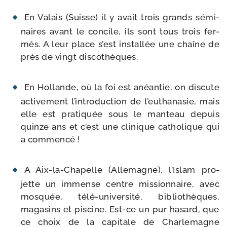
En Valais (Suisse) il y avait trois grands sémi­
naires avant le concile, ils sont tous trois fer­
més. A leur place s’est ins­tal­lée une chaîne de
près de vingt dis­co­thèques.
En Hollande, où la foi est anéan­tie, on dis­cute
acti­ve­ment l’in­tro­duc­tion de l’eu­tha­na­sie, mais
elle est pra­ti­quée sous le man­teau depuis
quinze ans et c’est une cli­nique catho­lique qui
a com­men­cé !
A Aix-​la-​Chapelle (Allemagne), l’Islam pro­
jette un immense centre mis­sion­naire, avec
mos­quée, télé-​université, biblio­thèques,
maga­sins et pis­cine. Est-​ce un pur hasard, que
ce choix de la capi­tale de Charlemagne