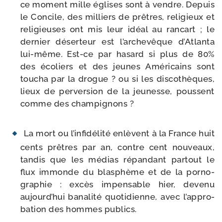
ce moment mille églises sont à vendre. Depuis
le Concile, des mil­liers de prêtres, reli­gieux et
reli­gieuses ont mis leur idéal au ran­cart ; le
der­nier déser­teur est l’ar­che­vêque d’Atlanta
lui-​même. Est-​ce par hasard si plus de 80%
des éco­liers et des jeunes Américains sont
tou­cha par la drogue ? ou si les dis­co­thèques,
lieux de per­ver­sion de la jeu­nesse, poussent
comme des cham­pi­gnons ?
La mort ou l’in­fi­dé­li­té enlèvent à la France huit
cents prêtres par an, contre cent nou­veaux,
tan­dis que les médias répan­dant par­tout le
flux immonde du blas­phème et de la por­no­
gra­phie : excès impen­sable hier, deve­nu
aujourd’­hui bana­li­té quo­ti­dienne, avec l’ap­pro­
ba­tion des hommes publics.