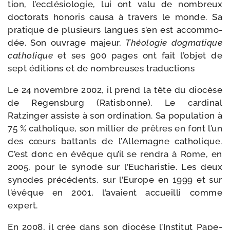
tion, l’ecclésiologie, lui ont valu de nom­breux
doc­to­rats hono­ris cau­sa à tra­vers le monde. Sa
pra­tique de plu­sieurs langues s’en est accom­mo­
dée. Son ouvrage majeur,
Théologie dog­ma­tique
catho­lique
et ses 900 pages ont fait l’objet de
sept édi­tions et de nom­breuses traductions
Le 24 novembre 2002, il prend la tête du dio­cèse
de Regensburg (Ratisbonne). Le car­di­nal
Ratzinger assiste à son ordi­na­tion. Sa popu­la­tion à
75 % catho­lique, son mil­lier de prêtres en font l’un
des cœurs bat­tants de l’Allemagne catho­lique.
C’est donc en évêque qu’il se ren­dra à Rome, en
2005, pour le synode sur l’Eucharistie. Les deux
synodes pré­cé­dents, sur l’Europe en 1999 et sur
l’évêque en 2001, l’avaient accueilli comme
expert.
En 2008, il crée dans son dio­cèse l’Institut Pape-​