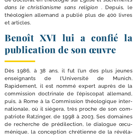
dans le chris­tia­nisme sans reli­gion
. Depuis, le
théo­lo­gien alle­mand a publié plus de 400 livres
et articles.
Benoît XVI lui a confié la
publication de son œuvre
Dès 1986, à 38 ans, il fut l’un des plus jeunes
ensei­gnants de l’Université de Munich.
Rapidement, il est nom­mé expert auprès de la
com­mis­sion doc­tri­nale de l’épiscopat alle­mand,
puis, à Rome à la Commission théo­lo­gique inter­
na­tio­nale, où il sié­ge­ra, très proche de son com­
pa­triote Ratzinger, de 1998 à 2003. Ses domaines
de recherche de pré­di­lec­tion, le dia­logue œcu­
mé­nique, la concep­tion chré­tienne de la révé­la­