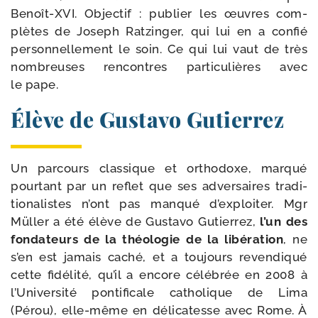
Benoît-​XVI. Objectif : publier les œuvres com­
plètes de Joseph Ratzinger, qui lui en a confié
per­son­nel­le­ment le soin. Ce qui lui vaut de très
nom­breuses ren­contres par­ti­cu­lières avec
le pape.
Élève de Gustavo Gutierrez
Un par­cours clas­sique et ortho­doxe, mar­qué
pour­tant par un reflet que ses adver­saires tra­di­
tio­na­listes n’ont pas man­qué d’exploiter. Mgr
Müller a été élève de Gustavo Gutierrez,
l’un des
fon­da­teurs de la théo­lo­gie de la libé­ra­tion
, ne
s’en est jamais caché, et a tou­jours reven­di­qué
cette fidé­li­té, qu’il a encore célé­brée en 2008 à
l’Université pon­ti­fi­cale catho­lique de Lima
(Pérou), elle-​même en déli­ca­tesse avec Rome. À