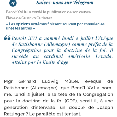
Suivez-nous sur Telegram
Benoît XVI lui a confié la publication de son œuvre
Élève de Gustavo Gutierrez
« Les opinions extrêmes finissent souvent par s’annuler les
unes les autres »
Benoît XVI a nom­mé lun­di 2 juillet l’évêque
de Ratisbonne (Allemagne) comme pré­fet de la
Congrégation pour la doc­trine de la foi. Il
suc­cède au car­di­nal amé­ri­cain Levada,
atteint par la limite d’âge
Mgr Gerhard Ludwig Müller, évêque de
Ratisbonne (Allemagne), que Benoît XVI a nom­
mé, lun­di 2 juillet, à la tête de la Congrégation
pour la doc­trine de la foi (CDF), serait-​il, à une
géné­ra­tion d’intervalle, un double de Joseph
Ratzinger ? Le paral­lèle est tentant.