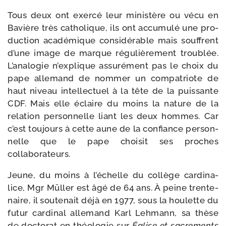
Tous deux ont exer­cé leur minis­tère ou vécu en
Bavière très catho­lique, ils ont accu­mu­lé une pro­
duc­tion aca­dé­mique consi­dé­rable mais souffrent
d’une image de marque régu­liè­re­ment trou­blée.
L’analogie n’explique assu­ré­ment pas le choix du
pape alle­mand de nom­mer un com­pa­triote de
haut niveau intel­lec­tuel à la tête de la puis­sante
CDF. Mais elle éclaire du moins la nature de la
rela­tion per­son­nelle liant les deux hommes. Car
c’est tou­jours à cette aune de la confiance per­son­
nelle que le pape choi­sit ses proches
collaborateurs.
Jeune, du moins à l’échelle du col­lège car­di­na­
lice, Mgr Müller est âgé de 64 ans. À peine tren­te­
naire, il sou­te­nait déjà en 1977, sous la hou­lette du
futur car­di­nal alle­mand Karl Lehmann, sa thèse
de doc­to­rat en théo­lo­gie sur
Église et sacre­ments