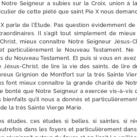
 Notre Seigneur a subies sur la Croix, union à l
­ti­cu­lier de cette pié­té que saint Pie X nous deman
e X parle de l’Étude. Pas ques­tion évi­dem­ment de
extra­or­di­naires. Il s’agit tout sim­ple­ment de mi
Christ, mieux connaître Notre Seigneur Jésus-​Ch
et par­ti­cu­liè­re­ment le Nouveau Testament. Ne 
du Nouveau Testament. Et puis si vous en avez la p
de Jésus-​Christ, de lire la vie des saints, de lir
u­reux Grignion de Montfort sur la très Sainte Vie
us font mieux connaître la grande cha­ri­té de No
e bon­té que Notre Seigneur a exer­cée vis-​à-​vis
bien­faits qu’il nous a don­nés et par­ti­cu­liè­re­me
de la très Sainte Vierge Marie.
 études, ces études si belles, si saintes, si réc
utre­fois dans les foyers et par­ti­cu­liè­re­ment da