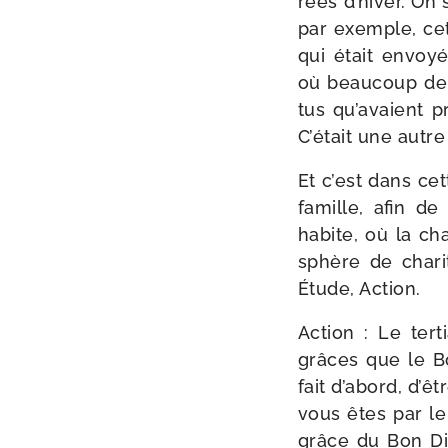
rées d’hiver. On 
par exemple, cett
qui était envoyé
où beau­coup de 
tus qu’avaient pr
C’était une autre
Et c’est dans ce
famille, afin d
habite, où la cha
sphère de cha­r
Étude, Action.
Action : Le ter­t
grâces que le B
fait d’abord, d’ê
vous êtes par le
grâce du Bon Die