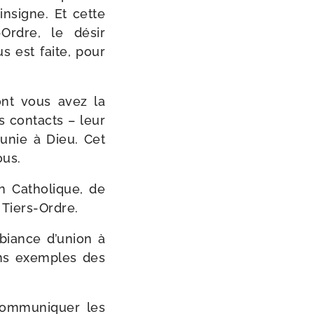
insigne. Et cette
​Ordre, le désir
us est faite, pour
ont vous avez la
s contacts – leur
 unie à Dieu. Cet
ous.
on Catholique, de
 Tiers-Ordre.
biance d’union à
bons exemples des
om­mu­ni­quer les