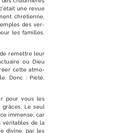
ée des chau­mières
 c’était une revue
ment chré­tienne,
exemples des ver­
pour les familles.
 de remettre leur
c­tuaire où Dieu
 créer cette atmo­
e. Donc : Piété,
­der pour vous les
 grâces. Le seul
grâce immense, car
véri­tables de la
e divine, par les