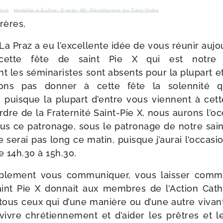
ance
·
Homélie à Écône, 3 sept. 88, Récollection du Tiers Ordre
rères,
La Praz a eu l’excellente idée de vous réunir aujo
cette fête de saint Pie X qui est notre f
les sémi­na­ristes sont absents pour la plu­part e
ns pas don­ner à cette fête la solen­ni­té qu’e
s puisque la plu­part d’entre vous viennent à ce
rdre de la Fraternité Saint-​Pie X, nous aurons l’o
us ce patro­nage, sous le patro­nage de notre sain
 serai pas long ce matin, puisque j’aurai l’occasi
e 14h.30 à 15h.30.
­ple­ment vous com­mu­ni­quer, vous lais­ser co
int Pie X don­nait aux membres de l’Action Catho
 à tous ceux qui d’une manière ou d’une autre viva
 vivre chré­tien­ne­ment et d’aider les prêtres et