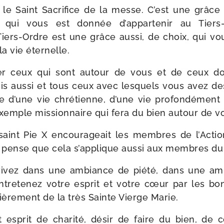
 le Saint Sacrifice de la messe. C’est une grâce 
 qui vous est don­née d’appartenir au Tiers-
iers-​Ordre est une grâce aus­si, de choix, qui vo
la vie éternelle.
ner ceux qui sont autour de vous et de ceux d
s aus­si et tous ceux avec les­quels vous avez de
e d’une vie chré­tienne, d’une vie pro­fon­dé­ment
xemple mis­sion­naire qui fera du bien autour de v
aint Pie X encou­ra­geait les membres de l’Acti
je pense que cela s’applique aus­si aux membres du
vivez dans une ambiance de pié­té, dans une am
entre­te­nez votre esprit et votre cœur par les 
u­liè­re­ment de la très Sainte Vierge Marie.
 esprit de cha­ri­té, désir de faire du bien, de c