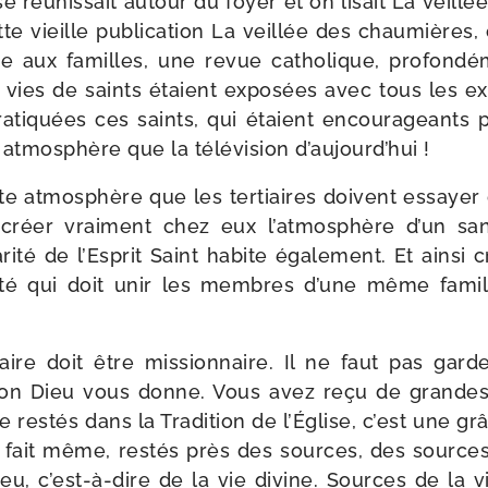
se réunis­sait autour du foyer et on lisait La veill
e vieille publi­ca­tion La veillée des chau­mières,
e aux familles, une revue catho­lique, pro­fon­dé­
vies de saints étaient expo­sées avec tous les 
a­ti­quées ces saints, qui étaient encou­ra­geants 
 atmo­sphère que la télé­vi­sion d’aujourd’hui !
tte atmo­sphère que les ter­tiaires doivent essayer
e créer vrai­ment chez eux l’atmosphère d’un san
­ri­té de l’Esprit Saint habite éga­le­ment. Et ain­si
i­té qui doit unir les membres d’une même famill
iaire doit être mis­sion­naire. Il ne faut pas gar
on Dieu vous donne. Vous avez reçu de grandes
tre res­tés dans la Tradition de l’Église, c’est une 
 fait même, res­tés près des sources, des sources 
u, c’est-à-dire de la vie divine. Sources de la vi