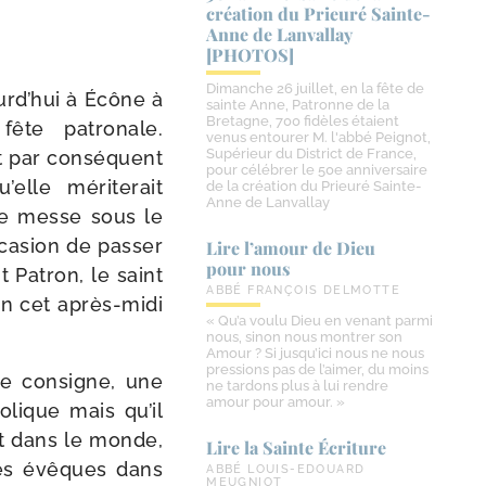
création du Prieuré Sainte-​
Anne de Lanvallay
[PHOTOS]
Dimanche 26 juillet, en la fête de
urd’hui à Écône à
sainte Anne, Patronne de la
Bretagne, 700 fidèles étaient
ête patro­nale.
venus entourer M. l'abbé Peignot,
Supérieur du District de France,
t par consé­quent
pour célébrer le 50e anniversaire
lle méri­te­rait
de la création du Prieuré Sainte-
Anne de Lanvallay
tte messe sous le
ccasion de pas­ser
Lire l’amour de Dieu
pour nous
t Patron, le saint
ABBÉ FRANÇOIS DELMOTTE
on cet après-​midi
« Qu’a voulu Dieu en venant parmi
nous, sinon nous montrer son
Amour ? Si jusqu’ici nous ne nous
pressions pas de l’aimer, du moins
mme consigne, une
ne tardons plus à lui rendre
amour pour amour. »
lique mais qu’il
nt dans le monde,
Lire la Sainte Écriture
 les évêques dans
ABBÉ LOUIS-EDOUARD
MEUGNIOT