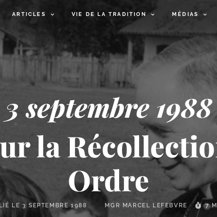
ARTICLES
VIE DE LA TRADITION
MÉDIAS
3 septembre 1988
r la Récollectio
Ordre
LIÉ LE
3 SEPTEMBRE 1988
MGR MARCEL LEFEBVRE
7 