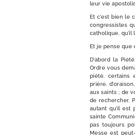
leur vie apos­to­
Et c’est bien le 
congres­sistes q
catho­lique, qu’il
Et je pense que 
D’abord la Piété
Ordre vous deman
pié­té, cer­tai
prière, d’oraison
aux saints ; de v
de recher­cher. Pi
autant qu’il est p
sainte Communio
pas tou­jours p
Messe est peut-​