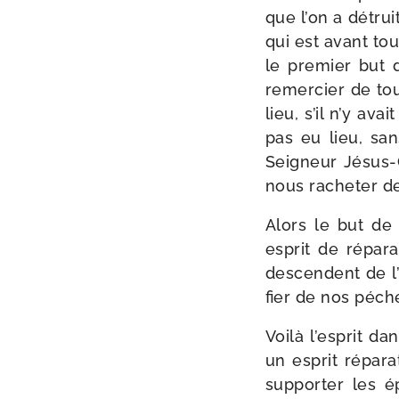
que l’on a détrui
qui est avant tou
le pre­mier but
remer­cier de tou
lieu, s’il n’y ava
pas eu lieu, san
Seigneur Jésus-​C
nous rache­ter de
Alors le but de 
esprit de répa­r
des­cendent de l
fier de nos péch
Voilà l’esprit da
un esprit répa­
sup­por­ter les 