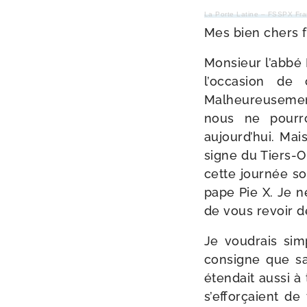
La Porte Latine – FSSPX Fr
Mes bien chers f
Monsieur l’abbé 
l’occasion de 
Malheureusement 
nous ne pour­ro
aujourd’hui. Mai
signe du Tiers-​O
cette jour­née so
pape Pie X. Je ne
de vous revoir d
Je vou­drais sim
consigne que sa
éten­dait aus­si
s’efforçaient de