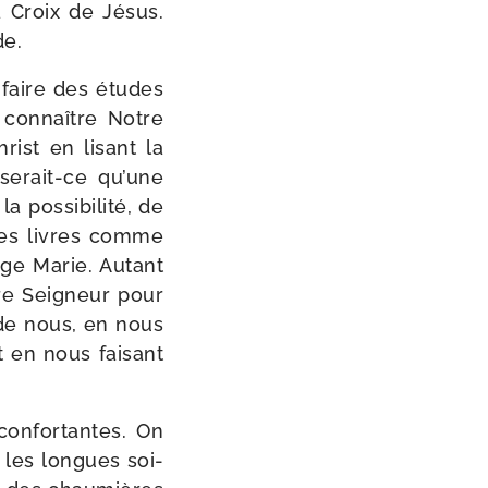
a Croix de Jésus.
de.
 faire des études
eux connaître Notre
rist en lisant la
serait-​ce qu’une
os­si­bi­li­té, de
e des livres comme
rge Marie. Autant
tre Seigneur pour
 de nous, en nous
nt en nous fai­sant
on­for­tantes. On
ns les longues soi­