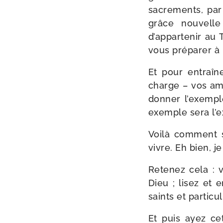
sacre­ments, par
grâce nou­velle
d’appartenir au T
vous pré­pa­rer à 
Et pour entraî­
charge – vos ami
don­ner l’exempl
exemple sera l’e
Voilà com­ment s
vivre. Eh bien, 
Retenez cela : 
Dieu ; lisez et 
saints et par­ti­c
Et puis ayez cet