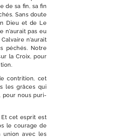
 de sa fin, sa fin
péchés. Sans doute
on Dieu et de Le
se n’aurait pas eu
u Calvaire n’aurait
nos péchés. Notre
sur la Croix, pour
tion.
 contri­tion, cet
es les grâces qui
, pour nous puri­
 Et cet esprit est
s le cou­rage de
en union avec les