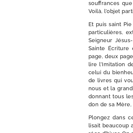
souf­frances que
Voilà, l’objet par
Et puis saint Pi
par­ti­cu­lières, 
Seigneur Jésus-​
Sainte Écriture 
page, deux pages 
lire l’Imitation 
celui du bien­he
de livres qui vo
nous et la grand
don­nant tous les 
don de sa Mère, 
Plongez dans ces
lisait beau­coup a