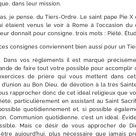
lique, dans leur mission.
cas, je pense, du Tiers-​Ordre. Le saint pape Pie X
ui étaient venus le voir à Rome à l’occasion du
 leur don­nait pour consigne, trois mots : Piété, Étu
ces consignes conviennent bien aus­si pour un Tie
. Dans vos règle­ments il est mar­qué pré­ci­sé­me
de de faire tout votre pos­sible pour accom­plir c
ns exer­cices de prière qui vous mettent dans c
, d’union au Bon Dieu, de dévo­tion à la très Sain
ous rap­pro­cher donc de cet idéal reli­gieux que v
été, par­ti­cu­liè­re­ment en assis­tant au Saint Sac
os­sible quo­ti­dien­ne­ment et, si pos­sible éga­le­
n. Communion quo­ti­dienne, c’est un idéal. Évid
os­sible. Mais ce désir de vous appro­cher de Di
être aujourd’hui, plus néces­saire que jamais pré