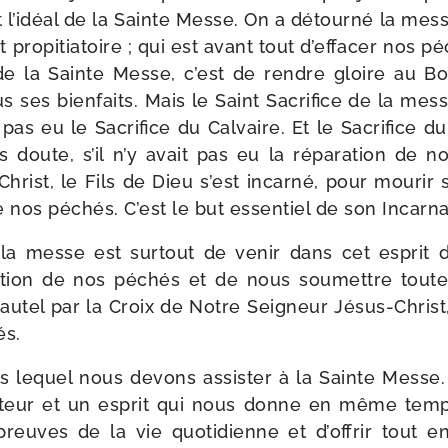
t l’idéal de la Sainte Messe. On a détour­né la messe
t pro­pi­tia­toire ; qui est avant tout d’effacer nos 
 de la Sainte Messe, c’est de rendre gloire au B
s ses bien­faits. Mais le Saint Sacrifice de la mes
it pas eu le Sacrifice du Calvaire. Et le Sacrifice d
s doute, s’il n’y avait pas eu la répa­ra­tion de 
hrist, le Fils de Dieu s’est incar­né, pour mou­rir 
 nos péchés. C’est le but essen­tiel de son Incarna
la messe est sur­tout de venir dans cet esprit de
a­tion de nos péchés et de nous sou­mettre tout
’autel par la Croix de Notre Seigneur Jésus-​Christ
és.
ns lequel nous devons assis­ter à la Sainte Messe.
ra­teur et un esprit qui nous donne en même temp
épreuves de la vie quo­ti­dienne et d’offrir tout 