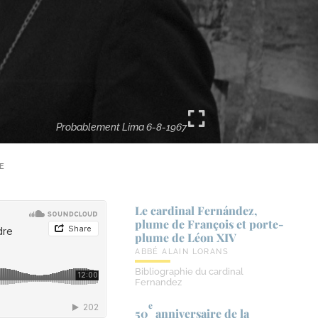
Probablement Lima 6-8-1967
E
Le cardinal Fernández,
plume de François et porte-​
plume de Léon XIV
ABBÉ ALAIN LORANS
Bibliographie du cardinal
Fernandez
e
50
anniversaire de la