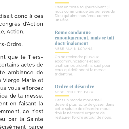
C’est un texte toujours vivant ; il
nous communique les pensées du
 disait donc à ces
Dieu qui aime nos âmes comme
un Père.
 congrès d’Action
de, Action.
Rome condamne
canoniquement, mais se tait
doctrinalement
rs-Ordre.
ABBÉ ALAIN LORANS
nt que le Tiers-​
On ne reviendra plus aux
excommunications et aux
er­tains actes de
anathèmes tridentins, sauf pour
ceux qui défendent la messe
ette ambiance de
tridentine.
te Vierge Marie et
Ordre et désordre
ous vous effor­cez
ABBÉ PHILIPPE PAZAT
rifice de la messe,
Dans un monde moderne il
ment en fai­sant la
devient plus facile de glisser dans
cette spirale de désordre moral,
emment, ce n’est
d’où la nécessité urgente de
restaurer l’ordre autour de nous.
eu par la Sainte
­ci­sé­ment parce