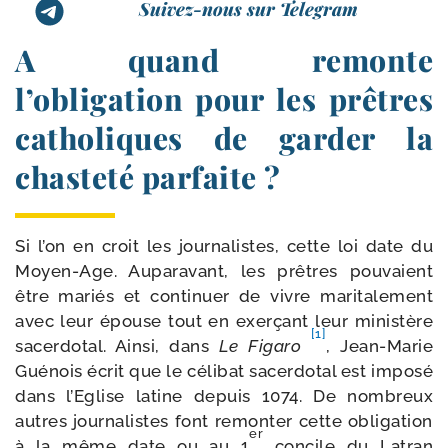
Suivez-nous sur Telegram
A quand remonte
l’obligation pour les prêtres
catholiques de garder la
chasteté parfaite ?
Si l’on en croit les jour­na­listes, cette loi date du
Moyen-​Age. Auparavant, les prêtres pou­vaient
être mariés et conti­nuer de vivre mari­ta­le­ment
avec leur épouse tout en exer­çant leur minis­tère
[1]
sacer­do­tal. Ainsi, dans
Le Figaro
, Jean-​Marie
Guénois écrit que le céli­bat sacer­do­tal est impo­sé
dans l’Eglise latine depuis 1074. De nom­breux
autres jour­na­listes font remon­ter cette obli­ga­tion
er
à la même date ou au 1
concile du Latran