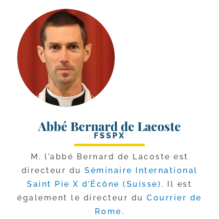
Abbé Bernard de Lacoste
FSSPX
M. l’ab­bé Bernard de Lacoste est
direc­teur du
Séminaire International
Saint Pie X d’Écône (Suisse)
. Il est
éga­le­ment le direc­teur du
Courrier de
Rome
.