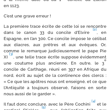
en 1123.
C’est une grave erreur !
La pre­mière trace écrite de cette loi se ren­contre
[2]
dans le canon 33 du concile d’Elvire
, en
Espagne, en l’an 300. Ce concile impose le céli­bat
aux diacres, aux prêtres et aux évêques. Or,
comme le remarque judi­cieu­se­ment le pape Pie
[3]
XI
, une telle trace écrite sup­pose évi­dem­ment
e
une cou­tume plus ancienne. En outre, le 3
concile de Carthage, réuni en 397 en Afrique du
nord, écrit au sujet de la conti­nence des clercs :
« Ce que les apôtres nous ont ensei­gné, et ce que
l’Antiquité a tou­jours obser­vé, fai­sons en sorte
nous aus­si de le garder ».
[4]
Il faut donc conclure, avec le Père Cochini
et le
[5]