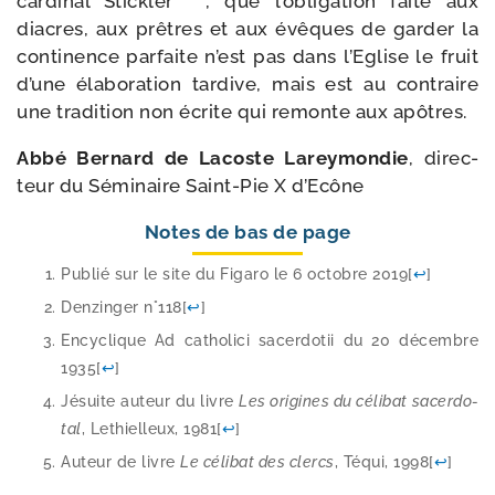
car­di­nal Stickler
, que l’obligation faite aux
diacres, aux prêtres et aux évêques de gar­der la
conti­nence par­faite n’est pas dans l’Eglise le fruit
d’une éla­bo­ra­tion tar­dive, mais est au contraire
une tra­di­tion non écrite qui remonte aux apôtres.
Abbé Bernard de Lacoste Lareymondie
, direc­
teur du Séminaire Saint-​Pie X d’Ecône
Notes de bas de page
Publié sur le site du Figaro le 6 octobre 2019
[
↩
]
Denzinger n°118
[
↩
]
Encyclique Ad catho­li­ci sacer­do­tii du 20 décembre
1935
[
↩
]
Jésuite auteur du livre
Les ori­gines du céli­bat sacer­do­
tal
, Lethielleux, 1981
[
↩
]
Auteur de livre
Le céli­bat des clercs
, Téqui, 1998
[
↩
]