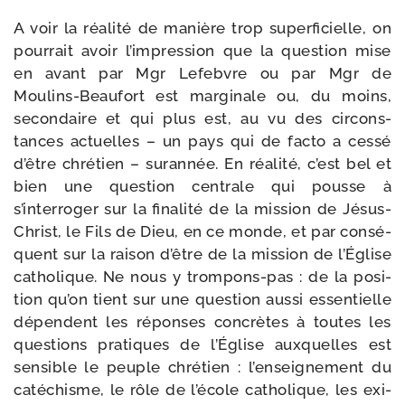
A voir la réa­li­té de manière trop super­fi­cielle, on
pour­rait avoir l’impression que la ques­tion mise
en avant par Mgr Lefebvre ou par Mgr de
Moulins-​Beaufort est mar­gi­nale ou, du moins,
secon­daire et qui plus est, au vu des cir­cons­
tances actuelles – un pays qui de fac­to a ces­sé
d’être chré­tien – sur­an­née. En réa­li­té, c’est bel et
bien une ques­tion cen­trale qui pousse à
s’interroger sur la fina­li­té de la mis­sion de Jésus-​
Christ, le Fils de Dieu, en ce monde, et par consé­
quent sur la rai­son d’être de la mis­sion de l’Église
catho­lique. Ne nous y trompons-​pas : de la posi­
tion qu’on tient sur une ques­tion aus­si essen­tielle
dépendent les réponses concrètes à toutes les
ques­tions pra­tiques de l’Église aux­quelles est
sen­sible le peuple chré­tien : l’enseignement du
caté­chisme, le rôle de l’école catho­lique, les exi­