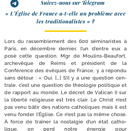
Suivez-nous sur Telegram
« L’Église de France a‑t-​elle un pro­blème avec
les traditionalistes » ?
Lors du ras­sem­ble­ment des 600 sémi­na­ristes à
Paris, en décembre der­nier, l’un d’entre eux a
posé cette ques­tion. Mgr de Moulins-​Beaufort,
arche­vêque de Reims et pré­sident de la
Conférence des évêques de France, y a répon­du
sans détour : « Oui. […] S’il y a une ques­tion cen­
trale, c’est une ques­tion de théo­lo­gie poli­tique et
de rap­port au monde. Le décret de Vatican II sur
la liber­té reli­gieuse est très clair. Le Christ n’est
pas venu bâtir des nations catho­liques mais il est
venu fon­der l’Église. Ce n’est pas la même chose.
À force de traî­ner la nos­tal­gie d’un état catho­
lique, on perd notre éner­gie pour