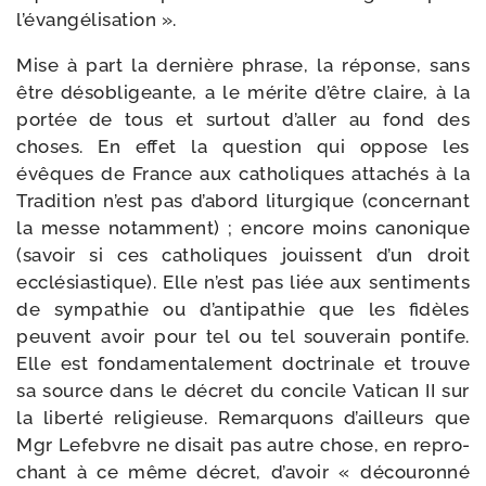
l’évangélisation ».
Mise à part la der­nière phrase, la réponse, sans
être déso­bli­geante, a le mérite d’être claire, à la
por­tée de tous et sur­tout d’aller au fond des
choses. En effet la ques­tion qui oppose les
évêques de France aux catho­liques atta­chés à la
Tradition n’est pas d’abord litur­gique (concer­nant
la messe notam­ment) ; encore moins cano­nique
(savoir si ces catho­liques jouissent d’un droit
ecclé­sias­tique). Elle n’est pas liée aux sen­ti­ments
de sym­pa­thie ou d’antipathie que les fidèles
peuvent avoir pour tel ou tel sou­ve­rain pon­tife.
Elle est fon­da­men­ta­le­ment doc­tri­nale et trouve
sa source dans le décret du concile Vatican II sur
la liber­té reli­gieuse. Remarquons d’ailleurs que
Mgr Lefebvre ne disait pas autre chose, en repro­
chant à ce même décret, d’avoir « décou­ron­né