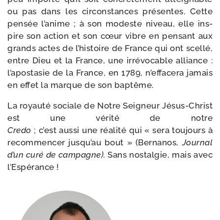
ou pas dans les cir­cons­tances pré­sentes. Cette
pen­sée l’anime ; à son modeste niveau, elle ins­
pire son action et son cœur vibre en pen­sant aux
grands actes de l’histoire de France qui ont scel­lé,
entre Dieu et la France, une irré­vo­cable alliance :
l’apostasie de la France, en 1789, n’effacera jamais
en effet la marque de son baptême.
La royau­té sociale de Notre Seigneur Jésus-​Christ
est une véri­té de notre
Credo
; c’est aus­si une réa­li­té qui « sera tou­jours à
recom­men­cer jusqu’au bout » (Bernanos,
Journal
d’un curé de cam­pagne).
Sans nos­tal­gie, mais avec
l’Espérance !