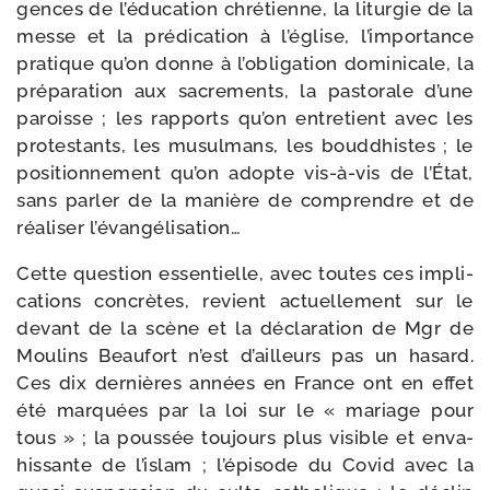
gences de l’éducation chré­tienne, la litur­gie de la
messe et la pré­di­ca­tion à l’église, l’importance
pra­tique qu’on donne à l’obligation domi­ni­cale, la
pré­pa­ra­tion aux sacre­ments, la pas­to­rale d’une
paroisse ; les rap­ports qu’on entre­tient avec les
pro­tes­tants, les musul­mans, les boud­dhistes ; le
posi­tion­ne­ment qu’on adopte vis-​à-​vis de l’État,
sans par­ler de la manière de com­prendre et de
réa­li­ser l’évangélisation…
Cette ques­tion essen­tielle, avec toutes ces impli­
ca­tions concrètes, revient actuel­le­ment sur le
devant de la scène et la décla­ra­tion de Mgr de
Moulins Beaufort n’est d’ailleurs pas un hasard.
Ces dix der­nières années en France ont en effet
été mar­quées par la loi sur le « mariage pour
tous » ; la pous­sée tou­jours plus visible et enva­
his­sante de l’islam ; l’épisode du Covid avec la