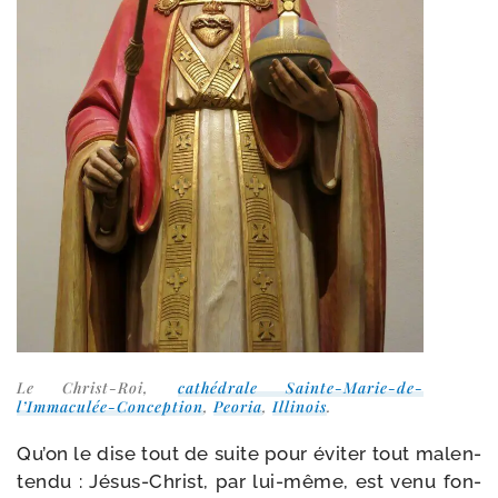
Le Christ-​Roi,
cathé­drale Sainte-​Marie-​de-​
l’Immaculée-​Conception
,
Peoria
,
Illinois
.
Qu’on le dise tout de suite pour évi­ter tout mal­en­
ten­du : Jésus-​Christ, par lui-​même, est venu fon­