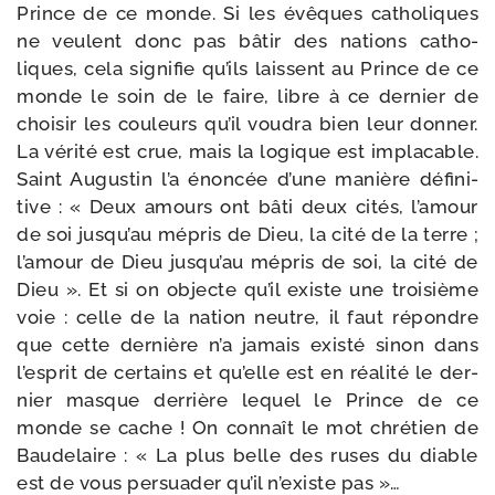
Prince de ce monde. Si les évêques catho­liques
ne veulent donc pas bâtir des nations catho­
liques, cela signi­fie qu’ils laissent au Prince de ce
monde le soin de le faire, libre à ce der­nier de
choi­sir les cou­leurs qu’il vou­dra bien leur don­ner.
La véri­té est crue, mais la logique est impla­cable.
Saint Augustin l’a énon­cée d’une manière défi­ni­
tive : « Deux amours ont bâti deux cités, l’a­mour
de soi jus­qu’au mépris de Dieu, la cité de la terre ;
l’a­mour de Dieu jus­qu’au mépris de soi, la cité de
Dieu ». Et si on objecte qu’il existe une troi­sième
voie : celle de la nation neutre, il faut répondre
que cette der­nière n’a jamais exis­té sinon dans
l’esprit de cer­tains et qu’elle est en réa­li­té le der­
nier masque der­rière lequel le Prince de ce
monde se cache ! On connaît le mot chré­tien de
Baudelaire : « La plus belle des ruses du diable
est de vous per­sua­der qu’il n’existe pas »…