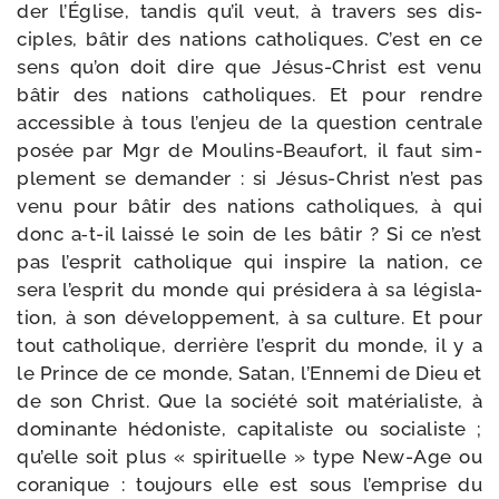
der l’Église, tan­dis qu’il veut, à tra­vers ses dis­
ciples, bâtir des nations catho­liques. C’est en ce
sens qu’on doit dire que Jésus-​Christ est venu
bâtir des nations catho­liques. Et pour rendre
acces­sible à tous l’enjeu de la ques­tion cen­trale
posée par Mgr de Moulins-​Beaufort, il faut sim­
ple­ment se deman­der : si Jésus-​Christ n’est pas
venu pour bâtir des nations catho­liques, à qui
donc a‑t-​il lais­sé le soin de les bâtir ? Si ce n’est
pas l’esprit catho­lique qui ins­pire la nation, ce
sera l’esprit du monde qui pré­si­de­ra à sa légis­la­
tion, à son déve­lop­pe­ment, à sa culture. Et pour
tout catho­lique, der­rière l’esprit du monde, il y a
le Prince de ce monde, Satan, l’Ennemi de Dieu et
de son Christ. Que la socié­té soit maté­ria­liste, à
domi­nante hédo­niste, capi­ta­liste ou socia­liste ;
qu’elle soit plus « spi­ri­tuelle » type New-​Age ou
cora­nique : tou­jours elle est sous l’emprise du