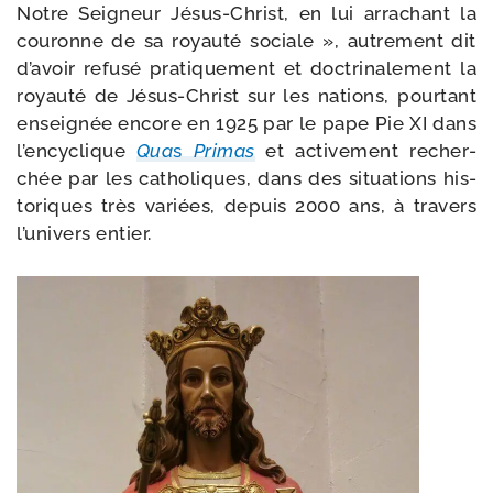
Notre Seigneur Jésus-​Christ, en lui arra­chant la
cou­ronne de sa royau­té sociale », autre­ment dit
d’avoir refu­sé pra­ti­que­ment et doc­tri­na­le­ment la
royau­té de Jésus-​Christ sur les nations, pour­tant
ensei­gnée encore en 1925 par le pape Pie XI dans
l’encyclique
Qua
s
Primas
et acti­ve­ment recher­
chée par les catho­liques, dans des situa­tions his­
to­riques très variées, depuis 2000 ans, à tra­vers
l’univers entier.