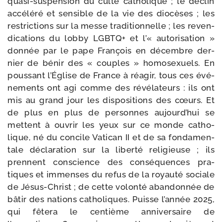
quasi-​suspension du culte catho­lique ; le déclin
accé­lé­ré et sen­sible de la vie des dio­cèses ; les
res­tric­tions sur la messe tra­di­tion­nelle ; les reven­
di­ca­tions du lob­by LGBTQ+ et l’« auto­ri­sa­tion »
don­née par le pape François en décembre der­
nier de bénir des « couples » homo­sexuels. En
pous­sant l’Église de France à réagir, tous ces évé­
ne­ments ont agi comme des révé­la­teurs : ils ont
mis au grand jour les dis­po­si­tions des cœurs. Et
de plus en plus de per­sonnes aujourd’hui se
mettent à ouvrir les yeux sur ce monde catho­
lique, né du concile Vatican II et de sa fon­da­men­
tale décla­ra­tion sur la liber­té reli­gieuse ; ils
prennent conscience des consé­quences pra­
tiques et immenses du refus de la royau­té sociale
de Jésus-​Christ ; de cette volon­té aban­don­née de
bâtir des nations catho­liques. Puisse l’année 2025,
qui fête­ra le cen­tième anni­ver­saire de