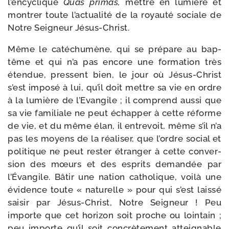
l’encyclique
Quas pri­mas,
mettre en lumière et
mon­trer toute l’actualité de la royau­té sociale de
Notre Seigneur Jésus-Christ.
Même le caté­chu­mène, qui se pré­pare au bap­
tême et qui n’a pas encore une for­ma­tion très
éten­due, pressent bien, le jour où Jésus-​Christ
s’est impo­sé à lui, qu’il doit mettre sa vie en ordre
à la lumière de l’Evangile ; il com­prend aus­si que
sa vie fami­liale ne peut échap­per à cette réforme
de vie, et du même élan, il entre­voit, même s’il n’a
pas les moyens de la réa­li­ser, que l’ordre social et
poli­tique ne peut res­ter étran­ger à cette conver­
sion des mœurs et des esprits deman­dée par
l’Évangile. Bâtir une nation catho­lique, voi­là une
évi­dence toute « natu­relle » pour qui s’est lais­sé
sai­sir par Jésus-​Christ, Notre Seigneur ! Peu
importe que cet hori­zon soit proche ou loin­tain ;
peu importe qu’il soit concrè­te­ment attei­gnable