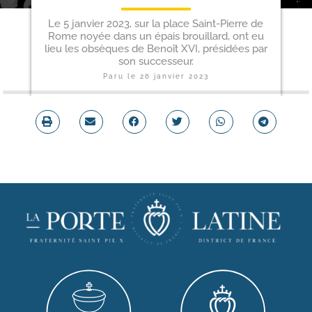
Le 5 janvier 2023, sur la place Saint-Pierre de
Rome noyée dans un épais brouillard, ont eu
lieu les obsèques de Benoît XVI, présidées par
son successeur.
Paru le
26 janvier 2023