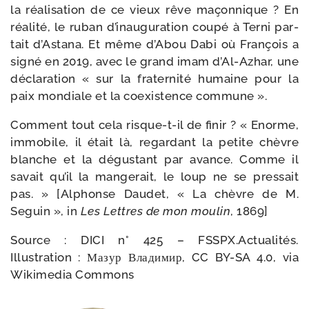
la réa­li­sa­tion de ce vieux rêve maçon­nique ? En
réa­li­té, le ruban d’inauguration cou­pé à Terni par­
tait d’Astana. Et même d’Abou Dabi où François a
signé en 2019, avec le grand imam d’Al-Azhar, une
décla­ra­tion « sur la fra­ter­ni­té humaine pour la
paix mon­diale et la coexis­tence commune ».
Comment tout cela risque-​t-​il de finir ? « Enorme,
immo­bile, il était là, regar­dant la petite chèvre
blanche et la dégus­tant par avance. Comme il
savait qu’il la man­ge­rait, le loup ne se pres­sait
pas. » [Alphonse Daudet, « La chèvre de M.
Seguin », in
Les Lettres de mon mou­lin
, 1869]
Source : DICI n° 425 – FSSPX.Actualités.
Illustration : Мазур Владимир, CC BY-​SA 4.0, via
Wikimedia Commons