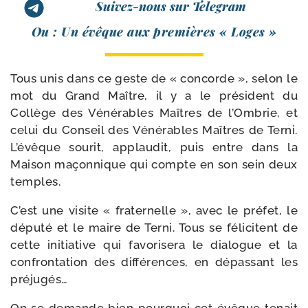
Suivez-nous sur Telegram
Ou : Un évêque aux pre­mières « Loges »
Tous unis dans ce geste de « concorde », selon le
mot du Grand Maître, il y a le pré­sident du
Collège des Vénérables Maîtres de l’Ombrie, et
celui du Conseil des Vénérables Maîtres de Terni.
L’évêque sou­rit, applau­dit, puis entre dans la
Maison maçon­nique qui compte en son sein deux
temples.
C’est une visite « fra­ter­nelle », avec le pré­fet, le
dépu­té et le maire de Terni. Tous se féli­citent de
cette ini­tia­tive qui favo­ri­se­ra le dia­logue et la
confron­ta­tion des dif­fé­rences, en dépas­sant les
préjugés…