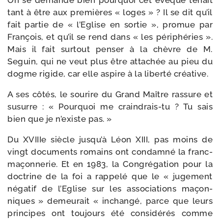
On se demande bien pour­quoi cet évêque tenait
tant à être aux pre­mières « loges » ? Il se dit qu’il
fait par­tie de « l’Eglise en sor­tie », pro­mue par
François, et qu’il se rend dans « les péri­phé­ries ».
Mais il fait sur­tout pen­ser à la chèvre de M.
Seguin, qui ne veut plus être atta­chée au pieu du
dogme rigide, car elle aspire à la liber­té créative.
A ses côtés, le sou­rire du Grand Maître ras­sure et
susurre : « Pourquoi me craindrais-​tu ? Tu sais
bien que je n’existe pas. »
Du XVIIIe siècle jusqu’à Léon XIII, pas moins de
vingt docu­ments romains ont condam­né la franc-​
maçonnerie. Et en 1983, la Congrégation pour la
doc­trine de la foi a rap­pe­lé que le « juge­ment
néga­tif de l’Eglise sur les asso­cia­tions maçon­
niques » demeu­rait « inchan­gé, parce que leurs
prin­cipes ont tou­jours été consi­dé­rés comme