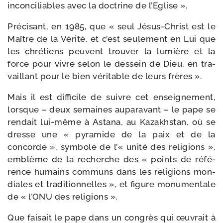
incon­ci­liables avec la doc­trine de l’Eglise ».
Précisant, en 1985, que « seul Jésus-​Christ est le
Maître de la Vérité, et c’est seule­ment en Lui que
les chré­tiens peuvent trou­ver la lumière et la
force pour vivre selon le des­sein de Dieu, en tra­
vaillant pour le bien véri­table de leurs frères ».
Mais il est dif­fi­cile de suivre cet ensei­gne­ment,
lorsque – deux semaines aupa­ra­vant – le pape se
ren­dait lui-​même à Astana, au Kazakhstan, où se
dresse une « pyra­mide de la paix et de la
concorde », sym­bole de l’« uni­té des reli­gions »,
emblème de la recherche des « points de réfé­
rence humains com­muns dans les reli­gions mon­
diales et tra­di­tion­nelles », et figure monu­men­tale
de « l’ONU des religions ».
Que fai­sait le pape dans un congrès qui œuvrait à