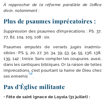
À
rap­pro­cher
de
la
réforme
paral­lèle
de
l’office
divin,
notam­ment
:
Plus de psaumes imprécatoires :
Suppression
des psaumes d’imprécations : PS. 37,
77, 82, 104, 105, 108 : six.
Psaumes
ampu­tés
de ver­sets jugés inad­mis­
sibles : PS. 5, 20, 27, 30, 34, 39, 53, 54, 55, 136, 138,
139, 142 : treize. Sans comp­ter les cou­pures, aus­si,
dans les can­tiques bibliques. Or la rai­son de telles
impré­ca­tions, c’est pour­tant la haine de Dieu chez
[4]
ses enne­mis
.
Pas d’Église militante
• Fête de saint Ignace de Loyola (31 juillet) :