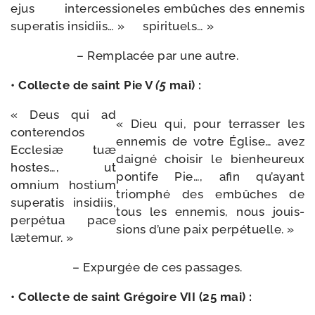
ejus inter­ces­sione
les embûches des enne­mis
super­a­tis insidiis… »
spirituels… »
– Remplacée par une autre.
• Collecte de saint Pie V
(5
mai) :
« Deus qui ad
« Dieu qui, pour ter­ras­ser les
conte­ren­dos
enne­mis de votre Église… avez
Ecclesiæ tuæ
dai­gné choi­sir le bien­heu­reux
hostes…, ut
pon­tife Pie…, afin qu’ayant
omnium hos­tium
triom­phé des embûches de
super­a­tis insi­diis,
tous les enne­mis, nous jouis­
per­pé­tua pace
sions d’une paix perpétuelle. »
lætemur. »
– Expurgée de ces passages.
• Collecte de saint Grégoire VII (25 mai) :