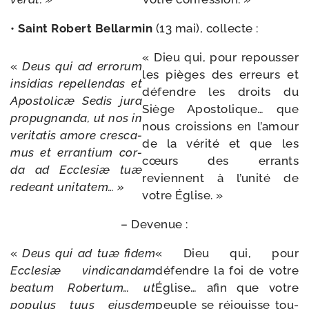
•
Saint Robert Bellarmin
(13 mai), collecte :
« Dieu qui, pour repous­ser
«
Deus
qui
ad
erro­rum
les pièges des erreurs et
insi­dias repel­len­das
et
défendre les droits du
Apostolicæ
Sedis
jura
Siège Apostolique… que
pro­pu­gnan­da,
ut
nos
in
nous crois­sions en l’amour
veri­ta­tis amore
cres­ca­
de la véri­té et que les
mus
et
erran­tium
cor­
cœurs des errants
da ad Ecclesiæ
tuæ
reviennent à l’unité de
redeant
uni­ta­tem…
»
votre Église. »
– Devenue :
«
Deus
qui
ad
tuæ fidem
« Dieu qui, pour
Ecclesiæ
vin­di­can­dam
défendre la foi de votre
bea­tum
Robertum…
ut
Église… afin que votre
popu­lus
tuus
ejus­dem
peuple se réjouisse tou­