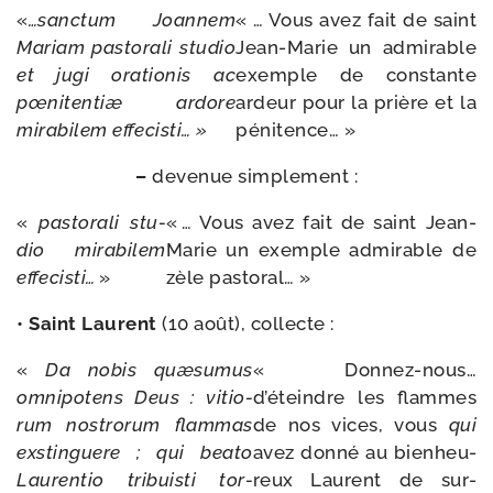
«
…sanc­tum
Joannem
« … Vous avez fait de saint
Mariam pas­to­ra­li
stu­dio
Jean-​Marie un admi­rable
et
jugi
ora­tio­nis
ac
exemple de constante
pœni­ten­tiæ
ardore
ardeur pour la prière et la
mira­bi­lem effecisti… »
pénitence… »
–
deve­nue simplement :
«
pas­to­ra­li
stu­
« … Vous avez fait de saint Jean-​
dio
mira­bi­lem
Marie un exemple admi­rable de
effe­cis­ti…
»
zèle pastoral… »
•
Saint Laurent
(10 août), collecte :
«
Da
nobis
quæ­su­mus
« Donnez-​nous…
omni­po­tens Deus
:
vitio­
d’éteindre les flammes
rum
nos­tro­rum
flam­mas
de nos vices, vous
qui
exs­tin­guere
;
qui
bea­to
avez don­né au bien­heu­
Laurentio
tri­buis­ti
tor­
reux Laurent de sur­