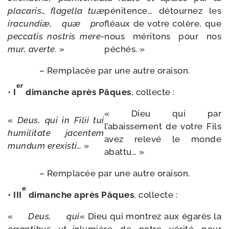
pla­ca­ris…
fla­gel­la
tuæ
péni­tence… détour­nez les
ira­cun­diæ,
quæ
pro
fléaux de votre colère, que
pec­ca­tis
nos­tris
mere­
nous méri­tons pour nos
mur,
averte. »
péchés. »
– Remplacée par une autre oraison.
er
•
I
dimanche après Pâques
, col­lecte :
« Dieu qui par
«
Deus,
qui
in
Filii
tui
l’abaissement de votre Fils
humi­li­tate
jacen­tem
avez rele­vé le monde
mun­dum
erexis­ti…
»
abattu… »
– Remplacée par une autre oraison.
e
• III
dimanche après Pâques
, col­lecte :
«
Deus,
qui
« Dieu qui mon­trez aux éga­rés la