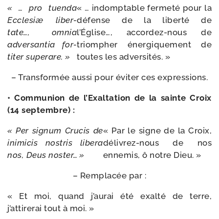
« … pro tuen­da
« … indomp­table fer­me­té pour la
Ecclesiæ liber­
défense de la liber­té de
tate…, omnia
l’Église…, accordez-​nous de
adver­san­tia for­
triom­pher éner­gi­que­ment de
ti­ter superare. »
toutes les adversités. »
– Transformée aus­si pour évi­ter ces expressions.
• Communion de l’Exaltation de la sainte Croix
(14 septembre) :
«
Per
signum
Crucis
de
« Par le signe de la Croix,
inimi­cis
nos­tris
libe­ra
délivrez-​nous de nos
nos,
Deus
nos­ter…
»
enne­mis, ô notre Dieu. »
– Remplacée par :
« Et moi, quand j’aurai été exal­té de terre,
j’attirerai tout à moi. »