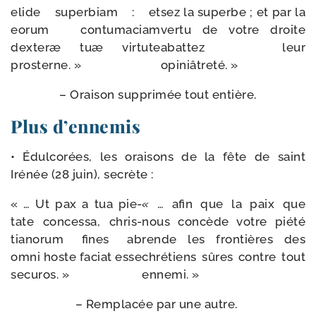
elide super­biam : et
sez la superbe ; et par la
eorum contu­ma­ciam
ver­tu de votre droite
dex­teræ tuæ vir­tute
abat­tez leur
prosterne. »
opiniâtreté. »
– Oraison sup­pri­mée tout entière.
Plus d’ennemis
• Édulcorées, les orai­sons de la fête de saint
Irénée (28 juin), secrète :
« … Ut pax a tua pie­
«
… afin que la paix que
tate conces­sa, chris­
nous concède votre pié­té
tia­no­rum fines ab
rende les fron­tières des
omni hoste faciat esse
chré­tiens sûres contre tout
securos. »
ennemi. »
– Remplacée par une autre.