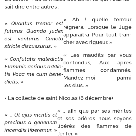
sait dire entre autres :
« Ah ! quelle ter­reur
«
Quantus
tre­mor
est
régne­ra, Lorsque le Juge
futu­rus
Quando judex
appa­raî­tra Pour tout tran­
est
ven­tu­rus
Cuncta
cher avec rigueur. »
stricte
dis­cus­su­rus
. »
« Les mau­dits par vous
«
Confutatis
male­dic­tis
confon­dus, Aux âpres
Flammis
acri­bus
addic­
flammes condam­nés,
tis
Voca
me
cum
bene­
Mandez-​moi par­mi
dic­tis
. »
les élus. »
• La col­lecte de saint Nicolas (6 décembre)
« … afin que par ses mérites
« …
Ut
ejus
men­tis
et
et ses prières nous soyons
pre­ci­bus
a
gehennæ
libé­rés des flammes de
incen­diis liberemur. »
l’enfer. »