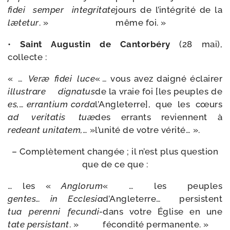
fidei
sem­per
inte­gri­tate
jours de l’intégrité de la
læte­tur
. »
même foi. »
•
Saint Augustin de Cantorbéry
(28 mai),
collecte :
« …
Veræ
fidei
luce
« … vous avez dai­gné éclai­rer
illus­trare
digna­tus
de la vraie foi [les peuples de
es,…
erran­tium
cor­da
l’Angleterre], que les cœurs
ad
veri­ta­tis
tuæ
des errants reviennent à
redeant
uni­ta­tem,…
»
l’unité de votre vérité… ».
– Complètement chan­gée ; il n’est plus ques­tion
que de ce que :
… les «
Anglorum
« … les peuples
gentes…
in
Ecclesia
d’Angleterre… per­sistent
tua
per­en­ni
fecun­di­
dans votre Église en une
tate
per­sis­tant
. »
fécon­di­té permanente. »