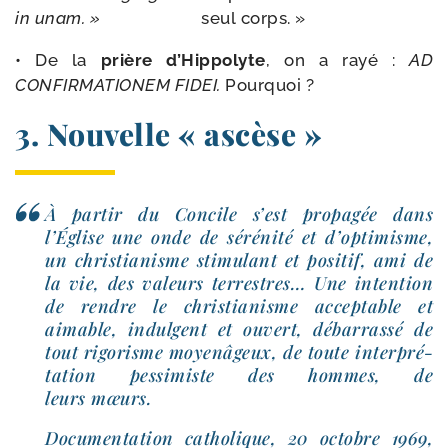
in
unam. »
seul corps. »
• De la
prière d’Hippolyte
, on a rayé :
AD
CONFIRMATIONEM
FIDEI.
Pourquoi ?
3. Nouvelle « ascèse »
À par­tir du Concile s’est pro­pa­gée dans
l’Église une onde de séré­ni­té et d’optimisme,
un chris­tia­nisme sti­mu­lant et posi­tif, ami de
la vie, des valeurs ter­restres… Une inten­tion
de rendre le chris­tia­nisme accep­table et
aimable, indul­gent et ouvert, débar­ras­sé de
tout rigo­risme moyen­âgeux, de toute inter­pré­
ta­tion pes­si­miste des hommes, de
leurs mœurs.
Documentation catho­lique, 20 octobre 1969,