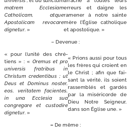
uni­ver­sis ;
et ad
s
anc­tam
arrache à toutes leurs
matrem
Ecclesiam
erreurs et daigne les
Catholicam,
atque
rame­ner à notre sainte
Apostolicam
revo­care
mère l’Église catho­lique
digne­tur
. »
et apostolique. »
– Devenue :
« pour l’unité des chré­
« Prions aus­si pour tous
tiens » : «
Oremus
et
pro
les frères qui croient en
uni­ver­sis
fra­tri­bus in
le Christ ; afin que fai­
Christum
cre­den­ti­bus ;
ut
sant la véri­té, ils soient
Deus
et Dominus
nos­ter,
ras­sem­blés et gar­dés
eos,
veri­ta­tem facientes,
par la misé­ri­corde de
in
una
Ecclesia
sua
Dieu Notre Seigneur,
congre­gare
et
cus­to­dire
dans son Église une. »
digne­tur
. »
–
De même :