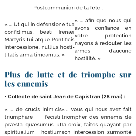
Postcommunion de la fête :
« … afin que nous qui
« … Ut qui in defen­sione tua
avons confiance en
confi­di­mus, bea­ti Irenæi
votre pro­tec­tion
Martyris tui atque Pontificis
n’ayons à redou­ter les
inter­ces­sione, nul­lius hos­ti­
armes d’aucune
li­ta­tis arma timeamus. »
hostilité. »
Plus de lutte et de triomphe sur
les ennemis
• Collecte de saint Jean de Capistran (28 mai) :
« … de cru­cis inimi­cis
« … vous qui nous avez fait
trium­phare fecis­ti,
triom­pher des enne­mis de
præs­ta quæ­su­mus ut
la croix, faites qu’ayant par
spi­ri­tua­lium hos­tium
son inter­ces­sion sur­mon­té