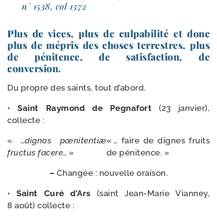
n° 1538, col 1372
Plus de vices, plus de culpabilité et donc
plus de mépris des choses terrestres, plus
de pénitence, de satisfaction, de
conversion.
Du propre des saints, tout d’abord.
•
Saint Raymond de Pegnafort
(23 jan­vier),
collecte :
«
…dignos
pœni­ten­tiæ
« … faire de dignes fruits
fruc­tus
facere…
»
de pénitence. »
–
Changée : nou­velle oraison.
•
Saint Curé d’Ars
(saint Jean-​Marie Vianney,
8 août) collecte :