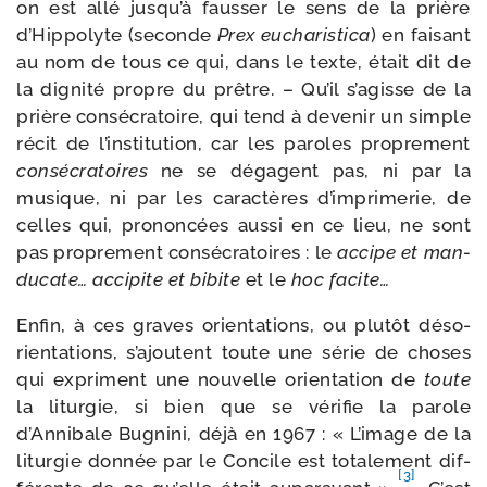
on est allé jusqu’à faus­ser le sens de la prière
d’Hippolyte (seconde
Prex
eucha­ris­ti­ca
) en fai­sant
au nom de tous ce qui, dans le texte, était dit de
la digni­té propre du prêtre. – Qu’il s’agisse de la
prière consé­cra­toire, qui tend à deve­nir un simple
récit de l’institution, car les paroles pro­pre­ment
consé­cra­toires
ne se dégagent pas, ni par la
musique, ni par les carac­tères d’imprimerie, de
celles qui, pro­non­cées aus­si en ce lieu, ne sont
pas pro­pre­ment consé­cra­toires : le
accipe
et
man­
du­cate…
acci­pite
et
bibite
et le
hoc facite…
Enfin, à ces graves orien­ta­tions, ou plu­tôt déso­
rien­ta­tions, s’ajoutent toute une série de choses
qui expriment une nou­velle orien­ta­tion de
toute
la litur­gie, si bien que se véri­fie la parole
d’Annibale Bugnini, déjà en 1967 : « L’image de la
litur­gie don­née par le Concile est tota­le­ment dif­
[3]