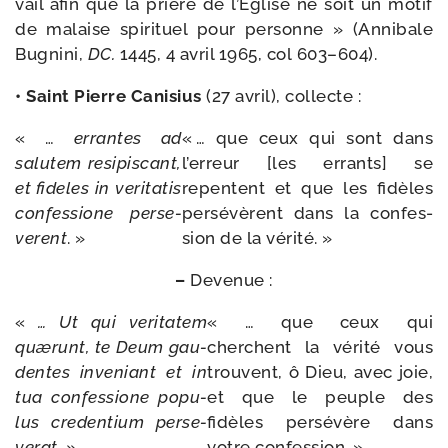
vail afin que la prière de l’Église ne soit un motif
de malaise spi­ri­tuel pour per­sonne » (Annibale
Bugnini,
DC.
1445, 4 avril 1965, col 603–604).
• Saint Pierre Canisius
(27 avril), collecte :
« …
errantes
ad
« … que ceux qui sont dans
salu­tem
resi­pis­cant,
l’erreur [les errants] se
et
fideles
in
veri­ta­tis
repentent et que les fidèles
confes­sione
per­se­
per­sé­vèrent dans la confes­
verent
. »
sion de la vérité. »
–
Devenue :
«
… Ut
qui
veri­ta­tem
« … que ceux qui
quæ­runt,
te
Deum
gau­
cherchent la véri­té vous
dentes
inve­niant
et
in
trouvent, ô Dieu, avec joie,
tua
confes­sione
popu­
et que le peuple des
lus cre­den­tium
per­se­
fidèles per­sé­vère dans
ve­rat. »
votre confession. »