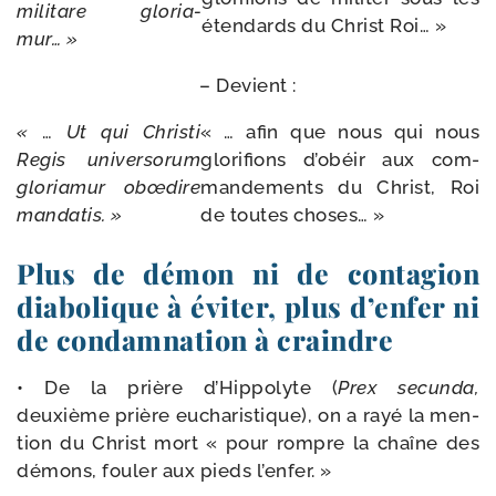
mili­tare glo­ria­
éten­dards du Christ Roi… »
mur…
»
– Devient :
«
…
Ut
qui
Christi
« … afin que nous qui nous
Regis
uni­ver­so­rum
glo­ri­fions d’obéir aux com­
glo­ria­mur
obœ­dire
man­de­ments du Christ, Roi
man­da­tis. »
de toutes choses… »
Plus de démon ni de contagion
diabolique à éviter, plus d’enfer ni
de condamnation à craindre
• De la prière d’Hippolyte (
Prex
secun­da
,
deuxième prière eucha­ris­tique), on a rayé la men­
tion du Christ mort « pour rompre la chaîne des
démons, fou­ler aux pieds l’enfer. »