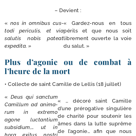
– Devient :
«
nos
in
omni­bus
cus­
« Gardez-​nous en tous
to­di per­icu­lis,
et
via
périls et que nous soit
salu­tis
nobis
pateat
libre­ment ouverte la voie
expe­di­ta. »
du salut. »
Plus d’agonie ou de combat à
l’heure de la mort
•
Collecte de saint Camille de Lellis (18 juillet)
«
Deus
qui
sanc­tum
« … déco­ré saint Camille
Camillum
ad
ani­ma­
d’une pré­ro­ga­tive sin­gu­lière
rum
in
extre­mo
de cha­ri­té pour sou­te­nir les
agone
luc­tan­tium
âmes dans la lutte suprême
sub­si­dium,…
ut
in
de l’agonie… afin que nous
hora
exi­tus
nos­tri