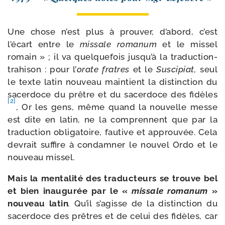
Une chose n’est plus à prou­ver, d’abord, c’est
l’écart entre le
mis­sale
roma­num
et le mis­sel
romain » ; il va quel­que­fois jusqu’à la traduction-​
trahison : pour l’
orate fratres
et le
Suscipiat,
seul
le texte latin nou­veau main­tient la dis­tinc­tion du
sacer­doce du prêtre et du sacer­doce des fidèles
[2]
, Or les gens, même quand la nou­velle messe
est dite en latin, ne la com­prennent que par la
tra­duc­tion obli­ga­toire, fau­tive et approu­vée. Cela
devrait suf­fire à condam­ner le nou­vel Ordo et le
nou­veau missel.
Mais la men­ta­li­té des tra­duc­teurs se trouve bel
et bien inau­gu­rée par le «
mis­sale roma­num
»
nou­veau latin
.
Qu’il s’agisse de la dis­tinc­tion du
sacer­doce des prêtres et de celui des fidèles, car