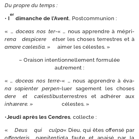
Du
propre
du
temps
:
er
•
I
dimanche de l’Avent
, Postcommunion :
« …
doceas
nos
ter­
« … nous apprendre à mépri­
re­na
des­pi­cere
et
ser les choses ter­restres et à
amare
cœles­tia. »
aimer les célestes. »
– Oraison inten­tion­nel­le­ment for­mu­lée
autrement :
«
… doceas
nos
ter­re­
« … nous apprendre à éva­
na
sapien­ter
per­pen­
luer sage­ment les choses
dere
et
cæles­ti­bus
ter­restres et adhé­rer aux
inhæ­rere. »
célestes. »
•
Jeudi après les Cendres
, col­lecte :
«
Deus
qui
culpa
« Dieu, qui êtes offen­sé par
offen­de­ris,
pæni­ten­tia
la faute et apai­sé par la