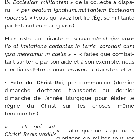
L’«
Ecclesiam
mili­tan­tem
»
de la col­lecte a dis­pa­
ru :
«
per
bea­tum
Ignatium..militantem
Ecclesiam
robo­ras­ti
»
(vous qui avez for­ti­fié l’Église mili­tante
par le bien­heu­reux Ignace)
Mais reste par miracle le : «
concede
ut
ejus
auxi­
lio
et
imi­ta­tione
cer­tantes
in ter­ris,
coro­na­ri
cum
ipso
merea­mur
in
cœlis
»
– « faites que com­bat­
tant sur terre par son aide et à son exemple, nous
méri­tions d’être cou­ron­nés avec lui dans le ciel. »
• Fête du Christ-​Roi,
post­com­mu­nion (der­nier
dimanche d’octobre, trans­por­té au der­nier
dimanche de l’année litur­gique pour éli­der le
règne du Christ sur les choses même
temporelles) :
«
… Ut
qui
sub
« … afin que nous qui nous
Christi
Regis
vexil­lis
glo­ri­fions de mili­ter sous les