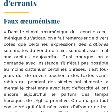
d’errants
Faux œcuménisme
« Dans le cli­mat œcu­mé­nique du I concile œcu­
mé­nique du Vatican, on a fait remar­quer de divers
côtés que cer­taines expres­sions des
ora­tiones
solen­nelles du Vendredi saint sonnent assez mal
aux oreilles d’aujourd’hui. C’est pour­quoi on a
deman­dé avec insis­tance s’il n’était pas pos­sible
au moins d’atténuer cer­taines phrases. Il est tou­
jours dur de devoir tou­cher à des textes véné­
rables qui pen­dant des siècles ont ali­men­té la
men­ta­li­té chré­tienne avec tant d’efficacité et ont
encore aujourd’hui le par­fum des temps
héroïques de l’Église pri­mi­tive. On a mal­gré tout
consi­dé­ré qu’il était néces­saire d’affronter ce tra­