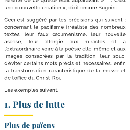
fé­rente de ce qu’elle était aupa­ra­vant »
. C’est
une « nou­velle créa­tion », dixit encore Bugnini.
Ceci est sug­gé­ré par les pré­ci­sions qui suivent :
concer­nant le paci­fisme irréa­liste des nom­breux
textes, leur faux œcu­mé­nisme, leur nou­velle
ascèse, leur aller­gie aux miracles et à
l’extraordinaire voire à la poé­sie elle-​même et aux
images consa­crées par la tra­di­tion, leur sou­ci
d’éviter cer­tains mots pré­cis et néces­saires, enfin
la trans­for­ma­tion carac­té­ris­tique de la messe et
de l’office du Christ-Roi.
Les exemples suivent.
1. Plus de lutte
Plus de païens