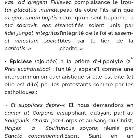
vas,
ad
gre­gem
Filii
avec com­plai­sance le trou­
tui
pla­ca­tus
intende,
peau de votre Fils, afin que
ut
quos
unum
bap­tis­
ceux qu’un seul bap­tême a
ma sacra­vit,
eos
et
sanc­ti­fiés soient unis par
fidei jun­gat
inte­gri­tas
l’intégrité de la foi et assem­
et
vin­cu­lum
sociat
blés par le lien de la
cari­ta­tis
. »
charité. »
e
•
Épiclèse
(ajou­tée) à la prière d’Hippolyte (2
Prex
eucha­ris­ti­ca)
: l’unité
y
appa­raît comme une
inter­com­mu­nion eucha­ris­tique si elle est dite (et
elle est dite) par les pro­tes­tants comme par les
catholiques :
«
Et
sup­plices
depre­
« Et nous deman­dons en
ca­mur
ut
Corporis
et
sup­pliant, qu’ayant part au
Sanguinis
Christi
par­
Corps et au Sang du Christ,
ti­cipes
a
Spiritu
nous soyons réunis par
Sancto
congre­ge­mur
l’Esprit Saint en un