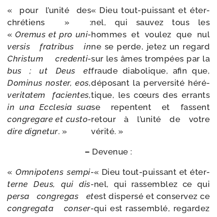
« pour l’unité des
« Dieu tout-​puissant et éter­
chré­tiens » :
nel, qui sau­vez tous les
«
Oremus
et
pro
uni­
hommes et vou­lez que nul
ver­sis
fra­tri­bus in
ne se perde, jetez un regard
Christum
cre­den­ti­
sur les âmes trom­pées par la
bus ;
ut
Deus
et
fraude dia­bo­lique, afin que,
Dominus
nos­ter,
eos,
dépo­sant la per­ver­si­té héré­
veri­ta­tem facientes,
tique, les cœurs des errants
in
una
Ecclesia
sua
se repentent et fassent
congre­gare
et
cus­to­
retour à l’unité de votre
dire
digne­tur
. »
vérité. »
–
Devenue :
«
Omnipotens
sem­pi­
« Dieu tout-​puissant et éter­
terne
Deus, qui
dis­
nel, qui ras­sem­blez ce qui
per­sa
congre­gas
et
est dis­per­sé et conser­vez ce
congre­ga­ta conser­
qui est ras­sem­blé, regar­dez