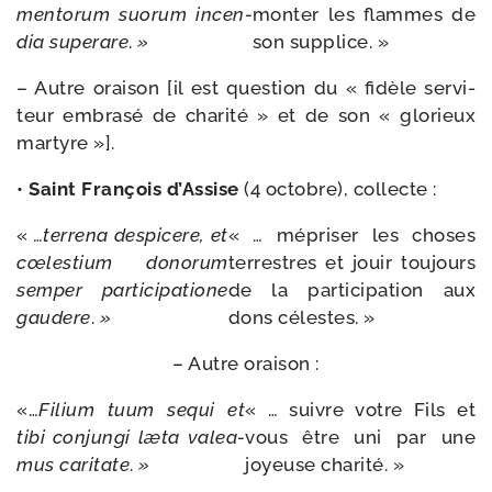
men­to­rum
suo­rum
incen­
mon­ter les flammes de
dia super­are
.
»
son supplice. »
– Autre orai­son [il est ques­tion du « fidèle ser­vi­
teur embra­sé de cha­ri­té » et de son « glo­rieux
martyre »].
•
Saint François d’Assise
(4 octobre), collecte :
«
…ter­re­na
des­pi­cere,
et
« … mépri­ser les choses
cœles­tium
dono­rum
ter­restres et jouir tou­jours
sem­per
par­ti­ci­pa­tione
de la par­ti­ci­pa­tion aux
gau­dere
.
»
dons célestes. »
– Autre oraison :
«…
Filium
tuum
sequi
et
« … suivre votre Fils et
tibi conjun­gi
læta
valea­
vous être uni par une
mus
cari­tate
.
»
joyeuse charité. »