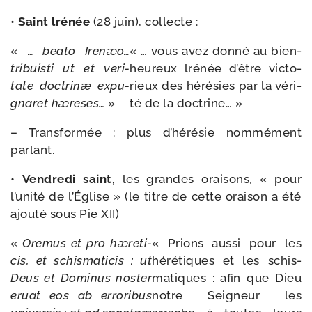
•
Saint lré­née
(28 juin), collecte :
« …
bea­to
Irenæo…
« … vous avez don­né au bien­
tri­buis­ti
ut
et
veri­
heu­reux lré­née d’être vic­to­
tate
doc­trinæ
expu­
rieux des héré­sies par la véri­
gna­ret
hæreses…
»
té de la doctrine… »
– Transformée : plus d’hérésie nom­mé­ment
parlant.
•
Vendredi saint,
les grandes orai­sons, « pour
l’unité de l’Église » (le titre de cette orai­son a été
ajou­té sous Pie XII)
«
Oremus
et
pro
hære­ti­
« Prions aus­si pour les
cis,
et schis­ma­ti­cis :
ut
héré­tiques et les schis­
Deus
et
Dominus
nos­ter
ma­tiques : afin que Dieu
eruat
eos
ab
erro­ri­bus
notre Seigneur les