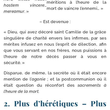
méri­tions à l’heure de la
hos­tem
vin­cere…
mort de vaincre l’ennemi… »
merea­mur
. »
– Est devenue :
« Dieu, qui avez déco­ré saint Camille de la grâce
sin­gu­lière de cha­ri­té envers les infirmes, par ses
mérites infu­sez en nous l’esprit de dilec­tion, afin
que vous ser­vant en nos frères, nous puis­sions à
l’heure de notre décès pas­ser à vous en
sécurité. »
Disparue, de même, la secrète où il était encore
men­tion de l’
ago­nie
; et la post­com­mu­nion où il
était ques­tion du récon­fort des
sacre­ments
à
l’heure
de
la mort.
2. Plus d’hérétiques – Plus