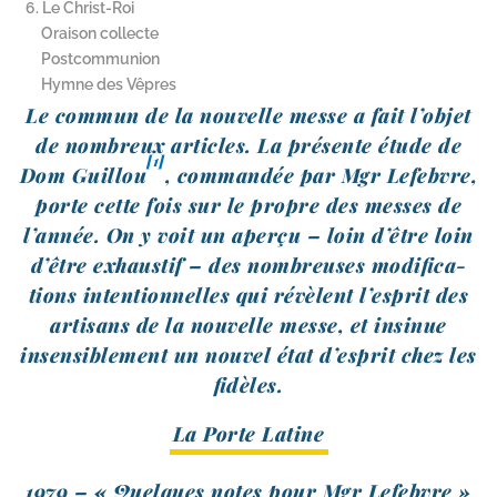
6. Le Christ-Roi
Oraison collecte
Postcommunion
Hymne des Vêpres
Le com­mun de la nou­velle messe a fait l’ob­jet
de nom­breux articles. La pré­sente étude de
[1]
Dom Guillou
, com­man­dée par Mgr Lefebvre,
porte cette fois sur le propre des messes de
l’an­née. On y voit un aper­çu – loin d’être loin
d’être exhaus­tif – des nom­breuses modi­fi­ca­
tions inten­tion­nelles qui révèlent l’es­prit des
arti­sans de la nou­velle messe, et insi­nue
insen­si­ble­ment un nou­vel état d’es­prit chez les
fidèles.
La Porte Latine
1979 –
«
Quelques notes pour Mgr Lefebvre »