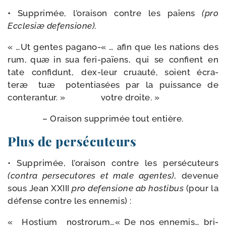
•
Supprimée, l’oraison contre les païens
(pro
Ecclesiæ
defen­sione).
« …Ut gentes paga­no­
« … afin que les nations des
rum, quæ in sua feri­
païens, qui se confient en
tate confi­dunt, dex­
leur cruau­té, soient écra­
teræ tuæ poten­tia
sées par la puis­sance de
conterantur. »
votre droite. »
– Oraison sup­pri­mée tout entière.
Plus de persécuteurs
• Supprimée, l’oraison contre les per­sé­cu­teurs
(contra
per­se­cu­tores
et
male
agentes),
deve­nue
sous Jean XXIII
pro
defen­sione
ab
hos­ti­bus
(pour la
défense contre les ennemis) :
« Hostium nos­tro­rum…
« De nos enne­mis… bri­