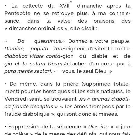
e
• La col­lecte du XVII
dimanche après la
Pentecôte ne se retrouve plus, à ma connais­
sance, dans la valse des orai­sons des
« dimanches ordi­naires », elle disait :
«
Da
quæ­su­mus.
« Donnez à votre peuple,
Domine,
popu­lo
tuo
Seigneur, d’éviter la conta­
dia­bo­li­ca
vitare
conta­
gion du diable et de
gia
et
te
solum
Deum
s’attacher d’un cœur pur à
pura
mente
sec­ta­ri
. »
vous, le seul Dieu. »
• De même, dans la prière (sup­pri­mée tota­le­
ment) pour les héré­tiques et les schis­ma­tiques, le
Vendredi saint, se trou­vaient les «
ani­mas
dia­bo­li­
ca
fraude decep­tas
» « les âmes trom­pées par la
fraude dia­bo­lique », qui sont donc éliminées.
• Suppression de la séquence «
Dies
iræ
» « jour
de colère » de la messe des défunts, qui nous fai­