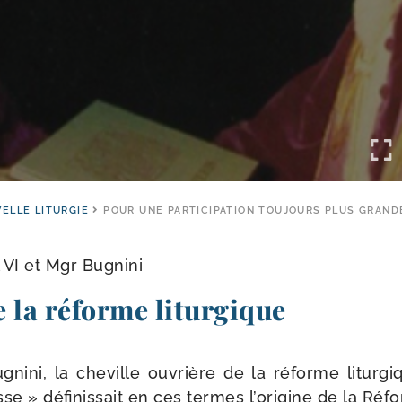
ELLE LITURGIE
POUR UNE PARTICIPATION TOUJOURS PLUS GRAND
ul VI et Mgr Bugnini
de la réforme liturgique
nini, la che­ville ouvrière de la réforme litur­gi
e » défi­nis­sait en ces termes l’origine de la Réfo