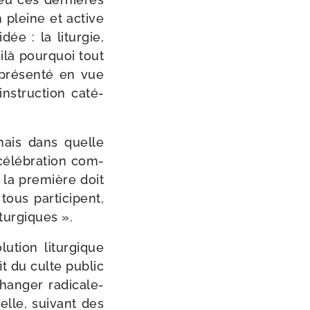
n pleine et active
ée : la litur­gie,
oilà pour­quoi tout
pré­sen­té en vue
ns­truc­tion caté­
; mais dans quelle
 célé­bra­tion com­
r la pre­mière doit
tous par­ti­cipent,
iturgiques ».
­tion litur­gique
it du culte public
an­ger radi­ca­le­
elle, sui­vant des