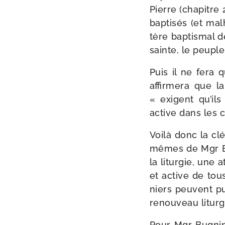
Pierre (cha­pitre
bap­ti­sés (et ma
tère bap­tis­mal d
sainte, le peuple
Puis il ne fera 
affir­me­ra que 
« exigent qu’ils 
active dans les cé
Voilà donc la cl
mêmes de Mgr Bu
la litur­gie, une a
et active de tous
niers peuvent pui
renou­veau litur
Pour Mgr Bugnini