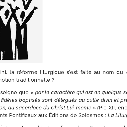
i, la réforme litur­gique s’est faite au nom du
 notion traditionnelle ?
enseigne que
« par le carac­tère qui est en quelque s
fidèles bap­ti­sés sont délé­gués au culte divin et p
ion, au sacer­doce du Christ Lui-​même » (
Pie XII, en
ts Pontificaux aux Éditions de Solesmes :
La Litur