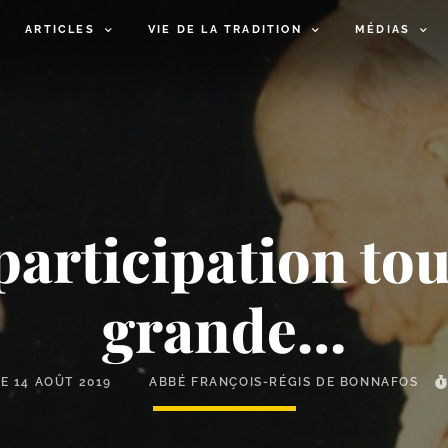
ARTICLES
VIE DE LA TRADITION
MÉDIAS
participation tou
grande…
LE
14 AOÛT 2019
ABBÉ FRANÇOIS-RÉGIS DE BONNAFOS