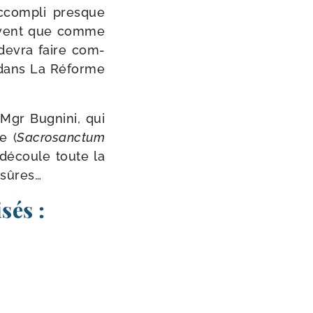
 accom­pli presque
sou­vent que comme
n devra faire com­
 (dans La Réforme
 Mgr Bugnini, qui
e (
Sacrosanctum
 découle toute la
 sûres…
sés :