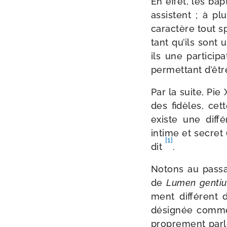
En effet, les bap­
assistent ; à plu
carac­tère tout sp
tant qu’ils sont 
ils une par­ti­ci
per­met­tant d’êt
Par la suite, Pie 
des fidèles, cett
existe une dif­fé
intime et secret (
[1]
dit
.
Notons au pas­sag
de
Lumen gen­t
ment dif­fé­rent 
dési­gnée comme 
pro­pre­ment par­