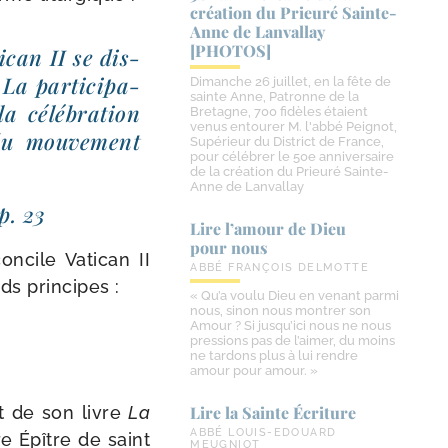
création du Prieuré Sainte-​
Anne de Lanvallay
[PHOTOS]
ican II se dis­
La par­ti­ci­pa­
Dimanche 26 juillet, en la fête de
sainte Anne, Patronne de la
 célé­bra­tion
Bretagne, 700 fidèles étaient
venus entourer M. l'abbé Peignot,
 du mou­ve­ment
Supérieur du District de France,
pour célébrer le 50e anniversaire
de la création du Prieuré Sainte-
Anne de Lanvallay
p. 23
Lire l’amour de Dieu
pour nous
oncile Vatican II
ABBÉ FRANÇOIS DELMOTTE
ds principes :
« Qu’a voulu Dieu en venant parmi
nous, sinon nous montrer son
Amour ? Si jusqu’ici nous ne nous
pressions pas de l’aimer, du moins
ne tardons plus à lui rendre
amour pour amour. »
ut de son livre
La
Lire la Sainte Écriture
ABBÉ LOUIS-EDOUARD
e Épître de saint
MEUGNIOT