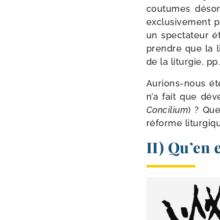
cou­tumes désor­m
exclu­si­ve­ment 
un spec­ta­teur é
prendre que la l
de la litur­gie, pp
Aurions-​nous ét
n’a fait que déve
Concilium
) ? Que
réforme litur­gi
II) Qu’en e