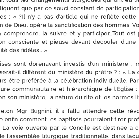
iquent que par ce sou­ci constant de par­ti­ci­pa­tio
es : « ?Il n’y a pas d’article qui ne reflète cette id
on de Dieu, opère la sanc­ti­fi­ca­tion des hommes. V
a com­prendre, la suivre et y participer…Tout est 
a­tion consciente et pieuse devant décou­ler d’une i
i­té des fidèles… »
i­sés sont doré­na­vant inves­tis d’un minis­tère 
erait-​il dif­fé­rent du minis­tère du prêtre ? : « La
s être pré­fé­rée à la célé­bra­tion indi­vi­duelle. Pa
ure com­mu­nau­taire et hié­rar­chique de l’Église : 
n son minis­tère, la nature du rite et les normes l
on Mgr Bugnini, il a fal­lu attendre cette révo­lu
enfin com­ment les bap­ti­sés pour­raient tirer pro­f
 La voie ouverte par le Concile est des­ti­née à ch
 l’assemblée litur­gique tra­di­tion­nelle, dans laqu