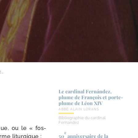
E…
Le cardinal Fernández,
plume de François et porte-​
plume de Léon XIV
ABBÉ ALAIN LORANS
Bibliographie du cardinal
Fernandez
que, ou le « fos­
e
50
anniversaire de la
rme liturgique :