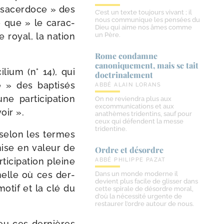
« sacer­doce » des
C’est un texte toujours vivant ; il
nous communique les pensées du
me que » le carac­
Dieu qui aime nos âmes comme
ce royal, la nation
un Père.
Rome condamne
canoniquement, mais se tait
lium (n° 14), qui
doctrinalement
 » des bap­ti­sés
ABBÉ ALAIN LORANS
 par­ti­ci­pa­tion
On ne reviendra plus aux
excommunications et aux
oir ».
anathèmes tridentins, sauf pour
ceux qui défendent la messe
tridentine.
 selon les termes
ise en valeur de
Ordre et désordre
ti­ci­pa­tion pleine
ABBÉ PHILIPPE PAZAT
­nelle où ces der­
Dans un monde moderne il
devient plus facile de glisser dans
motif et la clé du
cette spirale de désordre moral,
d’où la nécessité urgente de
restaurer l’ordre autour de nous.
eu ces der­nières