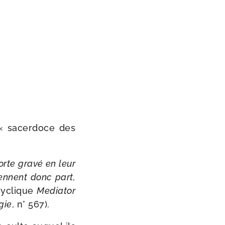
 « sacer­doce des
orte gra­vé en leur
rennent donc part,
cy­clique
Mediator
gie
, n° 567).