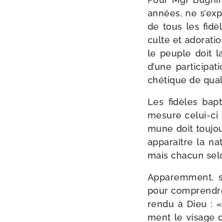
années, ne s’expl
de tous les fidèl
culte et ado­ra­ti
le peuple doit l
d’une par­ti­ci­p
ché­tique de qua­l
Les fidèles bap­t
mesure celui-​ci s
mune doit tou­jour
appa­raître la nat
mais cha­cun selo
Apparemment, sel
pour com­prendre 
ren­du à Dieu : «
ment le visage de