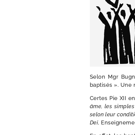
Selon Mgr Bugnin
bap­ti­sés ». Une
Certes Pie XII 
âme, les simples 
selon leur condi­t
Dei
, Enseignemen