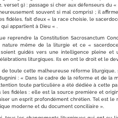
 2, ver­set 9) : pas­sage si cher aux défen­seurs du 
l­heu­reu­se­ment sou­vent si mal com­pris) ; il affir
es fidèles, fait d’eux « la race choi­sie, le sacer­do
 qui appar­tient à Dieu « .
que reprendre la Constitution Sacrosanctum Conci
la nature même de la litur­gie et ce « sacer­doce
soient gui­dés vers une intel­li­gence pleine et une
lé­bra­tions litur­giques. Ils en ont le droit et le dev
é de toute cette mal­heu­reuse réforme litur­gique,
gnini : « Dans le cadre de la réforme et de la m
tten­tion toute par­ti­cu­lière a été dédiée à cette par­
 les fidèles : elle est la source pre­mière et ori­gi
­ser un esprit pro­fon­dé­ment chré­tien. Tel est le 
­gique moderne et du docu­ment conciliaire ».
, tous les chan­ge­ments litur­giques qui ont eu li