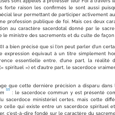
ti­sés sont appe­lés à pro­fes­ser leur Foi à tra­vers 
s forte rai­son les confir­més le sont aus­si puis
é­cial leur per­met­tant de par­ti­ci­per acti­ve­ment
une pro­fes­sion publique de foi. Mais ces deux cara
­pa­tion au carac­tère sacer­do­tal don­né par le sacr
re le ministre des sacre­ments et du culte de façon
XII a bien pré­ci­sé que si l’on peut par­ler d’un cer­
e expres­sion équi­vaut à un titre sim­ple­ment hono­
­rence essen­tielle entre, d’une part, la réa­li­t
« spi­ri­tuel ») et d’autre part, le sacer­doce vrai­m
e que cette der­nière pré­ci­sion a dis­pa­ru dans
[2]
ium
: le sacer­doce com­mun y est pré­sen­té com
du sacer­doce minis­té­riel certes, mais cette dif­f
celle qui existe entre un sacer­doce spi­ri­tuel e
ler, c’est-à-dire fon­dé sur le carac­tère du sacre­m