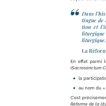
Dans l’his
tingue de t
tion et l’
litur­giqu
liturgique
La Réforme
En effet par­mi 
(
Sacrosanctum C
la par­ti­ci­p
au nom du « 
C’est pré­ci­sé­
Réforme de la litu