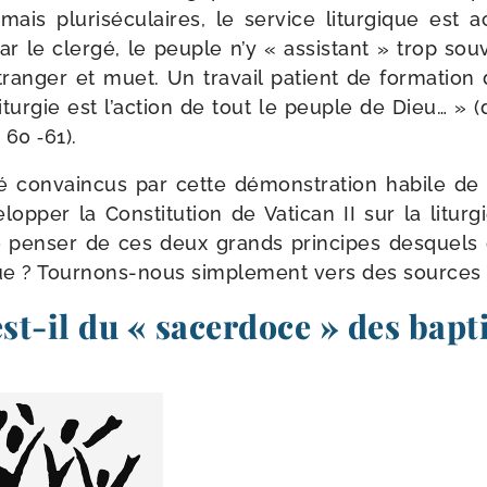
ais plu­ri­sé­cu­laires, le ser­vice litur­gique est
par le cler­gé, le peuple n’y « assis­tant » trop 
tran­ger et muet. Un tra­vail patient de for­ma­tio
itur­gie est l’action de tout le peuple de Dieu… »
. 60 ‑61).
é convain­cus par cette démons­tra­tion habile de
­lop­per la Constitution de Vatican II sur la litur­gi
 pen­ser de ces deux grands prin­cipes des­quels
que ? Tournons-​nous sim­ple­ment vers des sources
st-​il du « sacerdoce » des bapti