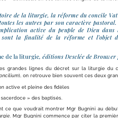
toire de la litur­gie, la réforme du concile Vat
outes les autres par son carac­tère pas­to­ral. 
implication active du peuple de Dieu dans la
e sont la fina­li­té de la réforme et l’objet
.
 de la litur­gie
, édi­tions Desclée de Brouwer 
les grandes lignes du décret sur la litur­gie du c
oncilium
), on retrouve bien sou­vent ces deux gran
a­tion active et pleine des fidèles
sacer­doce » des baptisés.
ment ce que vou­drait mon­trer Mgr Bugnini au déb
r­gie
. Mgr Bugnini com­mence par citer la pre­mièr