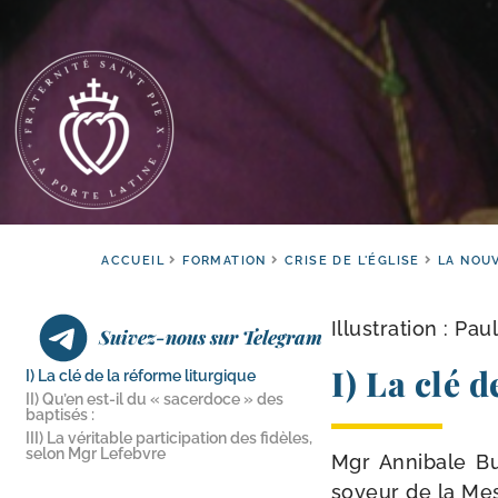
ACCUEIL
FORMATION
CRISE DE L'ÉGLISE
LA NOUV
Illustration : Pa
Suivez-nous sur Telegram
I) La clé 
I) La clé de la réforme liturgique
II) Qu’en est-​il du « sacerdoce » des
baptisés :
III) La véritable participation des fidèles,
selon Mgr Lefebvre
Mgr Annibale Bug
soyeur de la Mess