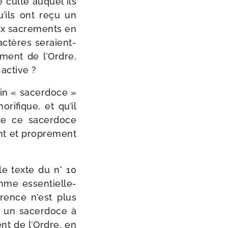
le culte auquel ils
qu’ils ont reçu un
 aux sacre­ments en
c­tères seraient-​
e­ment de l’Ordre,
 active ?
tain « sacer­doce »
ri­fique, et qu’il
é de ce sacer­doce
ent et pro­pre­ment
 le texte du n° 10
me essen­tiel­le­
é­rence n’est plus
t un sacer­doce à
ent de l’Ordre, en